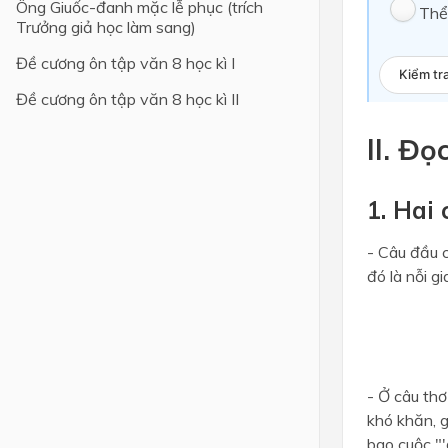
Ông Giuốc-đanh mặc lễ phục (trích
Thể
Trưởng giả học làm sang)
Đề cương ôn tập văn 8 học kì I
Kiểm tr
Đề cương ôn tập văn 8 học kì II
II. Đọ
1. Hai
- Câu đầu c
đó là nỗi g
- Ở câu thơ
khó khăn, g
bao cuộc "'