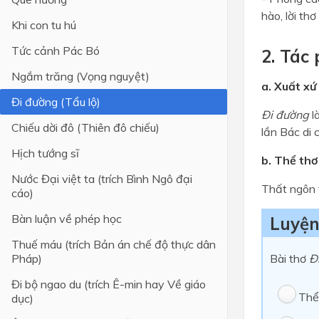
hào, lời th
Khi con tu hú
Tức cảnh Pác Bó
2. Tác
Ngắm trăng (Vọng nguyệt)
a. Xuất xứ
Đi đường (Tẩu lộ)
Đi đường
l
Chiếu dời đô (Thiên đô chiếu)
lần Bác di
Hịch tướng sĩ
b. Thể thơ
Nước Đại việt ta (trích Bình Ngô đại
Thất ngôn 
cáo)
Bàn luận về phép học
Luyện
Thuế máu (trích Bản án chế độ thực dân
Pháp)
Bài thơ
Đ
Đi bộ ngao du (trích Ê-min hay Về giáo
Thể 
dục)