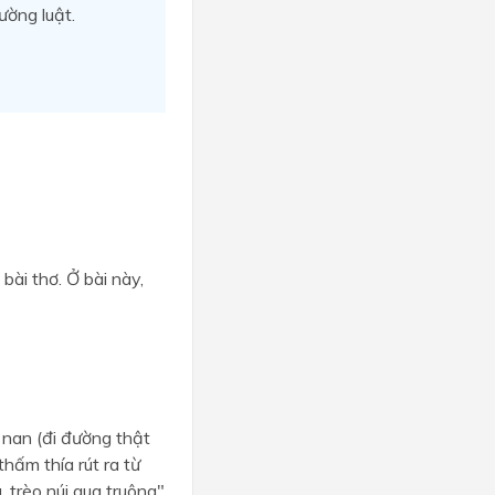
ường luật.
bài thơ. Ở bài này,
ộ nan (đi đường thật
hấm thía rút ra từ
 trèo núi qua truông"