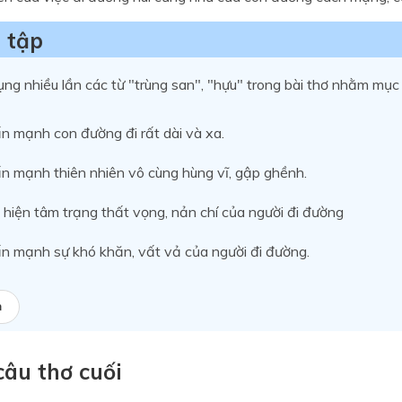
 tập
ụng nhiều lần các từ "trùng san", "hựu" trong bài thơ nhằm mục 
n mạnh con đường đi rất dài và xa.
n mạnh thiên nhiên vô cùng hùng vĩ, gập ghềnh.
 hiện tâm trạng thất vọng, nản chí của người đi đường
n mạnh sự khó khăn, vất vả của người đi đường.
a
câu thơ cuối