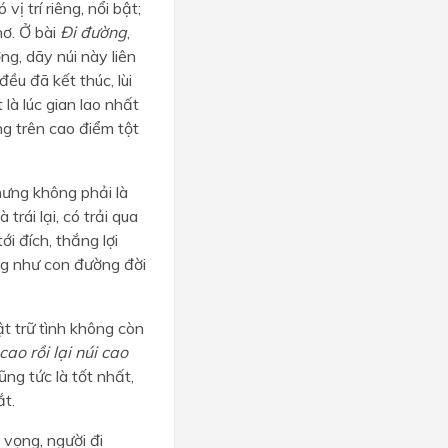
vị trí riêng, nổi bật;
hơ. Ở bài
Đi đường
,
ng, dãy núi này liên
ều đã kết thúc, lùi
 là lúc gian lao nhất
ng trên cao điểm tột
nhưng không phải là
trái lại, có trải qua
ới đích, thắng lợi
ng như con đường đời
ật trữ tình không còn
 cao rồi lại núi cao
ũng tức là tốt nhất,
ắt.
 vọng, người đi