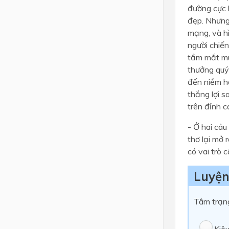
đường cực 
đẹp. Nhưng 
mạng, và hì
người chiến
tầm mắt muô
thưởng quý 
đến niềm h
thắng lợi s
trên đỉnh ca
- Ở hai câu
thơ lại mở 
có vai trò 
Luyện
Tâm trạng
Kiêu