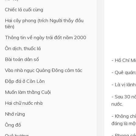
Chiếc lá cuối cùng
Lớp 4
Hai cây phong (trích Người thầy đầu
Lớp 3
tiên)
Lớp 2
Thông tin về ngày trái đất năm 2000
Lớp 1
Ôn dịch, thuốc lá
Bài toán dân số
- Hồ Chí Mi
Vào nhà ngục Quảng Đông cảm tác
- Quê quán:
Đập đá ở Côn Lôn
- Là vị lãn
Muốn làm thằng Cuội
- Sau 30 n
Hai chữ nước nhà
nước.
Nhớ rừng
- Không chỉ
đáng là một
Ông đồ
- Phong các
Quê hương