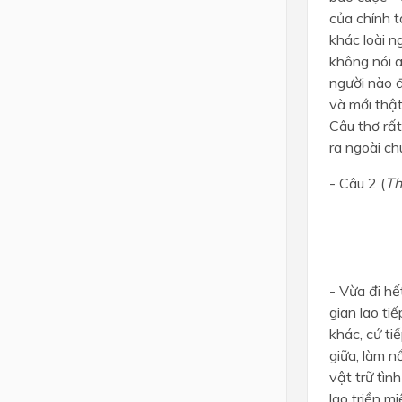
của chính t
khác loài n
không nói 
người nào đ
và mới thậ
Câu thơ rất
ra ngoài ch
- Câu 2 (
Th
- Vừa đi hế
gian lao ti
khác, cứ ti
giữa, làm 
vật trữ tì
lao triền m