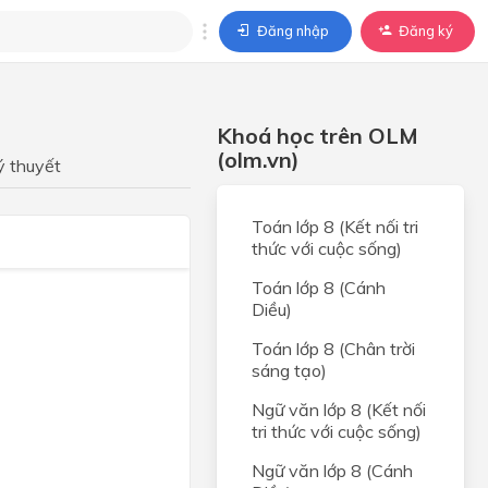
Đăng nhập
Đăng ký
trả lời
Khoá học trên OLM
ả lời cho câu hỏi của
(olm.vn)
BÀI HỌC
ý thuyết
Toán lớp 8 (Kết nối tri
thức với cuộc sống)
Toán lớp 8 (Cánh
Diều)
Toán lớp 8 (Chân trời
sáng tạo)
Ngữ văn lớp 8 (Kết nối
tri thức với cuộc sống)
Ngữ văn lớp 8 (Cánh