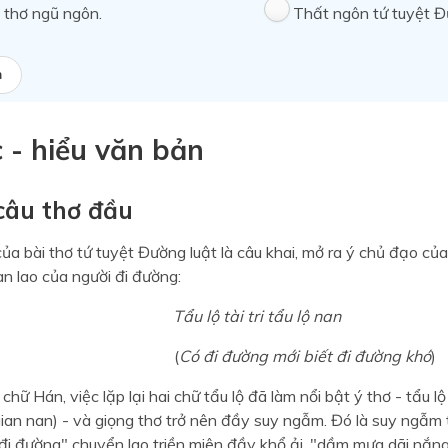
 thơ ngũ ngôn.
Thất ngôn tứ tuyệt Đ
a
c - hiểu văn bản
 câu thơ đầu
ủa bài thơ tứ tuyệt Đường luật là câu khai, mở ra ý chủ đạo của 
ian lao của người đi đường:
Tẩu lộ tài tri tẩu lộ nan
(
Có đi đường mới biết đi đường khó
)
 chữ Hán, việc lặp lại hai chữ tẩu lộ đã làm nổi bật ý thơ - tẩu l
ian nan) - và giọng thơ trở nên đầy suy ngẫm. Đó là suy ngẫm t
đi đường" chuyển lao triền miên đầy khổ ải, "dầm mưa dãi nắng,