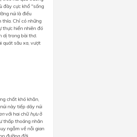
tù đày cực khổ "sống
ờng núi là điều
 thía. Chỉ có những
ự thực hiển nhiên đó
n dị trong bài thơ.
i quát sâu xa, vượt
hồng chất khó khăn,
 núi này tiếp dãy núi
an
với hai chữ
hựu
ở
hư thấp thoáng nhân
suy ngẫm về nỗi gian
on đường đời.