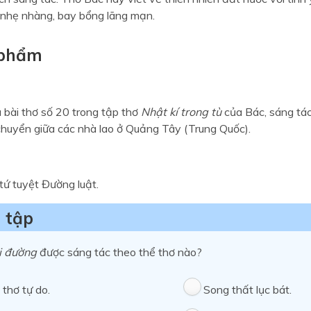
ơ nhẹ nhàng, bay bổng lãng mạn.
 phẩm
à bài thơ số 20 trong tập thơ
Nhật kí trong tù
của Bác, sáng tác
 chuyển giữa các nhà lao ở Quảng Tây (Trung Quốc).
tứ tuyệt Đường luật.
 tập
i đường
được sáng tác theo thể thơ nào?
thơ tự do.
Song thất lục bát.