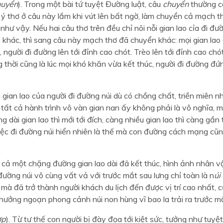
uyển
). Trong một bài tứ tuyệt Đường luật, câu
chuyển
thường có 
 ý thơ ở câu này lắm khi vút lên bất ngờ, làm chuyển cả mạch t
như vậy. Nếu hai câu thơ trên đều chỉ nõi nỗi gian lao cỉa đi đườ
i khác, thì sang câu này mạch thơ đã chuyển khác: mọi gian lao đ
, người đi đường lên tới đỉnh cao chót. Trèo lên tới đỉnh cao chót
thời cũng là lúc mọi khó khăn vừa kết thúc, người đi đường đứ
i gian lao của người đi đường núi dù có chồng chất, triền miên 
 tất cả hành trình vô vàn gian nan ấy không phải là vô nghĩa, mà 
 dài gian lao thì mới tới đích, càng nhiều gian lao thì càng gần t
Việc đi đường núi hiển nhiên là thế mà con đường cách mạng cũ
.
, cả một chặng đường gian lao dài đã kết thúc, hình ảnh nhân v
 đường núi vô cùng vất vả với trước mắt sau lưng chỉ toàn là n
úi
, mà đã trở thành người khách du lịch đến được vị trí cao nhất, c
hưởng ngoạn phong cảnh núi non hùng vĩ bao la trải ra trước m
ợp
). Từ tư thế con người bị đày đọa tới kiệt sức, tưởng như tuyệt