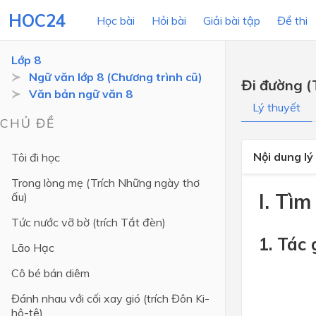
HOC24
Học bài
Hỏi bài
Giải bài tập
Đề thi
Lớp 8
Ngữ văn lớp 8 (Chương trình cũ)
Đi đường (
Văn bản ngữ văn 8
LỚP HỌC
MÔN
Lý thuyết
CHỦ ĐỀ
Lớp 12
Nội dung lý
Tôi đi học
Lớp 11
Trong lòng mẹ (Trích Những ngày thơ
Lớp 10
I. Tìm
ấu)
Lớp 9
Tức nước vỡ bờ (trích Tắt đèn)
Lớp 8
1. Tác 
Lão Hạc
Lớp 7
Cô bé bán diêm
Lớp 6
Đánh nhau với cối xay gió (trích Đôn Ki-
hô-tê)
Lớp 5