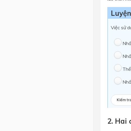
Luyện
Việc sử d
Nhấ
Nhấ
Thể
Nhấ
Kiểm tr
2. Hai 