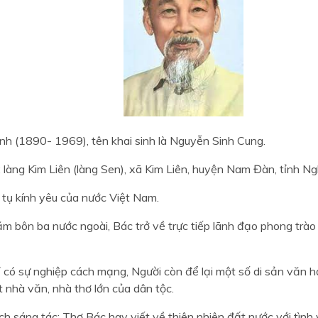
nh (1890- 1969), tên khai sinh là Nguyễn Sinh Cung.
 làng Kim Liên (làng Sen), xã Kim Liên, huyện Nam Đàn, tỉnh N
h tụ kính yêu của nước Việt Nam.
ăm bôn ba nước ngoài, Bác trở về trực tiếp lãnh đạo phong trà
 có sự nghiệp cách mạng, Người còn để lại một số di sản văn h
 nhà văn, nhà thơ lớn của dân tộc.
h sáng tác: Thơ Bác hay viết về thiên nhiên đất nước với tình y