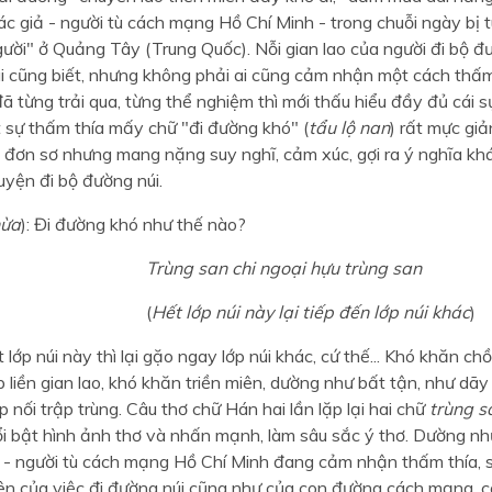
ác giả - người tù cách mạng Hồ Chí Minh - trong chuỗi ngày bị 
gười" ở Quảng Tây (Trung Quốc). Nỗi gian lao của người đi bộ đư
ai cũng biết, nhưng không phải ai cũng cảm nhận một cách thấm
ã từng trải qua, từng thể nghiệm thì mới thấu hiểu đầy đủ cái s
t sự thấm thía mấy chữ "đi đường khó" (
tẩu lộ nan
) rất mực giả
 đơn sơ nhưng mang nặng suy nghĩ, cảm xúc, gợi ra ý nghĩa khá
uyện đi bộ đường núi.
ừa
): Đi đường khó như thế nào?
Trùng san chi ngoại hựu trùng san
(
Hết lớp núi này lại tiếp đến lớp núi khác
)
t lớp núi này thì lại gặo ngay lớp núi khác, cứ thế... Khó khăn c
ếp liền gian lao, khó khăn triền miên, dường như bất tận, như dãy
ếp nối trập trùng. Câu thơ chữ Hán hai lần lặp lại hai chữ
trùng s
nổi bật hình ảnh thơ và nhấn mạnh, làm sâu sắc ý thơ. Dường n
nh - người tù cách mạng Hồ Chí Minh đang cảm nhận thấm thía, 
iên của việc đi đường núi cũng như của con đường cách mạng, c