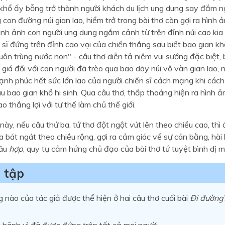
khổ ấy bỗng trở thành người khách du lịch ung dung say đắm
con đường núi gian lao, hiểm trở trong bài thơ còn gợi ra hình
nh ảnh con người ung dung ngắm cảnh từ trên đỉnh núi cao kia 
 sĩ đứng trên đỉnh cao vọi của chiến thắng sau biết bao gian khổ
n trùng nước non" - câu thơ diễn tả niềm vui sướng đặc biệt,
giá đối với con người đã trèo qua bao dãy núi vô vàn gian lao,
ạnh phúc hết sức lớn lao của người chiến sĩ cách mạng khi cá
au bao gian khổ hi sinh. Qua câu thơ, thấp thoáng hiện ra hình 
o thắng lợi với tư thế làm chủ thế giới.
 này, nếu câu thứ ba, tứ thơ đột ngột vút lên theo chiều cao, thì
ra bát ngát theo chiều rộng, gợi ra cảm giác về sự cân bằng, hài
câu
hợp
, quy tụ cảm hứng chủ đạo của bài thơ tứ tuyệt bình dị 
 tập
 nào của tác giả được thể hiện ở hai câu thơ cuối bài
Đi đường
 hãnh vì đã được đứng trên tất cả mọi người.