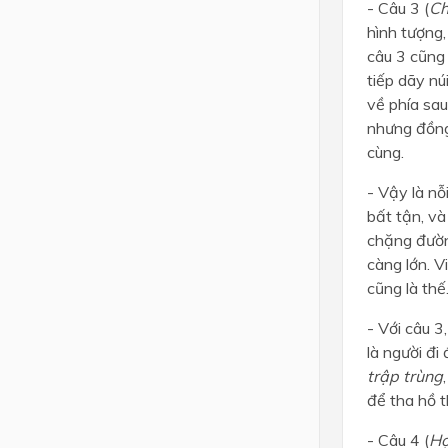
- Câu 3 (
Ch
hình tượng,
câu 3 cũng 
tiếp dãy nú
về phía sau
nhưng đồng 
cùng.
- Vậy là nỗ
bất tận, và
chặng đường
càng lớn. 
cũng là thế
- Với câu 3
là người đi
trập trùng
để tha hồ t
- Câu 4 (
H