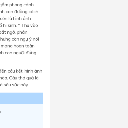
 ngắm phong cảnh
 ảnh con đường cách
còn là hình ảnh
 hi sinh. " Thu vào
 bất ngờ, phần
 nhưng còn ngụ ý nói
ch mạng hoàn toàn
ảnh con người đứng
 đến câu kết, hình ảnh
 hòa. Câu thơ quả là
mà sâu sắc này.
?