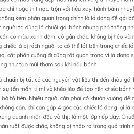
 ba chỉ hoặc thịt nạc, trộn với tiêu xay, hành băm nhu
 không kém phần quan trọng chính là lá dong để gói b
 người ta dùng lá chuối gói bánh nhưng phổ thông nhấ
cần có màu xanh đậm, có gân chắc, không bị héo và 
 chiếc lá bị rách người ta có thể lót bên trong chiếc l
ng, cắt phần cuống đi cũng rất quan trọng vì lá dong
ũng như tạo mùi thơm sau khi nấu bánh.
ã chuẩn bị tất cả các nguyên vật liệu thì đến khâu gói
 sự tẩn mẩn, tỉ mỉ và khéo léo để tạo nên chiếc bánh
 bà tổ tiên. Nhiều người cần phải có khuôn vuông để 
 không cần, chỉ cần gấp 4 góc của chiếc lá dong lại là 
ung quanh nhân đậu và thịt là một lớp nếp dày. Chuẩn
hần ruột được chắc, không bị nhão ra trong quá trình 