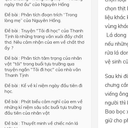
ngày thơ ấu" của Nguyên Hồng
chọn thịt
Đề bài : Phân tích đoạn trích “Trong
liệu khác
lòng mẹ” của Nguyên Hồng.
vùng khác
Đề bài : Truyện "Tôi đi học" của Thanh
Lá dong 
Tịnh là những trang văn xuôi đầy chất
thơ. Nêu cảm nhận của em về chất thơ
nếu những
ấy ?
rửa lá do
Đề bài : Phân tích tâm trạng của nhân
vệ sinh c
vật "tôi" trong buổi tựu trường qua
truyện ngắn "Tôi đi học" của nhà văn
Thanh Tịnh
Sau khi đ
chưng cần
Đề bài : Kể về kỉ niệm ngày đầu tiên đi
học.
viếng ông
Đề bài : Phát biểu cảm nghĩ của em về
người thì
những kỉ niệm sâu sắc buổi tựu trường
Bao bọc x
đầu tiên của nhân vật
giữ cho p
Đề bài : Thuyết minh về chiếc nón lá