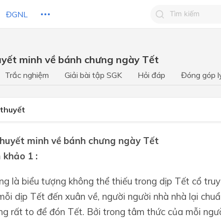
ĐGNL
Tìm kiếm câu 
uyết minh về bánh chưng ngày Tết
Tìm kiếm câu tr
 HỌC
CHỦ ĐỀ / CHƯƠNG
bạn
Trắc nghiệm
Giải bài tập SGK
Hỏi đáp
Đóng góp l
 thuyết
Thuyết minh về bánh chưng ngày Tết
 khảo 1 :
g là biểu tượng không thể thiếu trong dịp Tết cổ tru
mỗi dịp Tết đến xuân về, người người nhà nhà lại chu
g rất to để đón Tết. Bởi trong tâm thức của mỗi ngư