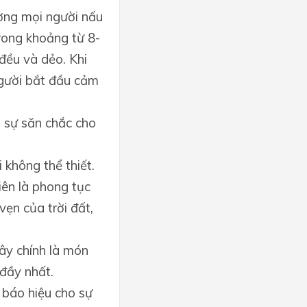
ờng mọi người nấu
rong khoảng từ 8-
 đều và dẻo. Khi
người bắt đầu cảm
o sự săn chắc cho
 không thể thiết.
iên là phong tục
vẹn của trời đất,
ây chính là món
 đầy nhất.
 báo hiệu cho sự