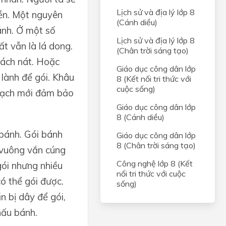
Lịch sử và địa lý lớp 8
yễn. Một nguyên
(Cánh diều)
ánh. Ở một số
Lịch sử và địa lý lớp 8
t vẫn là lá dong.
(Chân trời sáng tạo)
rách nát. Hoặc
Giáo dục công dân lớp
á lành để gói. Khâu
8 (Kết nối tri thức với
cuộc sống)
 sạch mới đảm bảo
Giáo dục công dân lớp
8 (Cánh diều)
 bánh. Gói bánh
Giáo dục công dân lớp
8 (Chân trời sáng tạo)
 vuông vắn cúng
Công nghệ lớp 8 (Kết
gói nhưng nhiều
nối tri thức với cuộc
có thể gói được.
sống)
 bị dây để gói,
nấu bánh.