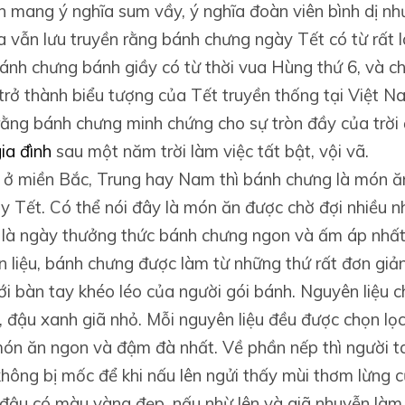
 mang ý nghĩa sum vầy, ý nghĩa đoàn viên bình dị n
 vẫn lưu truyền rằng bánh chưng ngày Tết có từ rất l
bánh chưng bánh giầy có từ thời vua Hùng thứ 6, và 
 trở thành biểu tượng của Tết truyền thống tại Việt N
rằng bánh chưng minh chứng cho sự tròn đầy của trời
ia đình
sau một năm trời làm việc tất bật, vội vã.
 ở miền Bắc, Trung hay Nam thì bánh chưng là món ăn
y Tết. Có thể nói đây là món ăn được chờ đợi nhiều n
 là ngày thưởng thức bánh chưng ngon và ấm áp nhất
 liệu, bánh chưng được làm từ những thứ rất đơn giản
ới bàn tay khéo léo của người gói bánh. Nguyên liệu ch
t, đậu xanh giã nhỏ. Mỗi nguyên liệu đều được chọn lọc
ón ăn ngon và đậm đà nhất. Về phần nếp thì người t
 không bị mốc để khi nấu lên ngửi thấy mùi thơm lừng
 đậu có màu vàng đẹp, nấu nhừ lên và giã nhuyễn làm