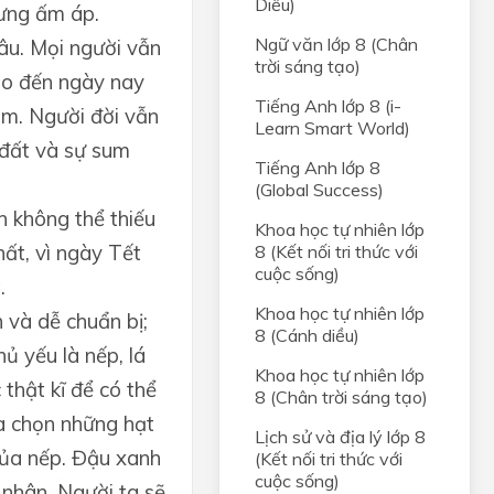
Diều)
hưng ấm áp.
Ngữ văn lớp 8 (Chân
âu. Mọi người vẫn
trời sáng tạo)
cho đến ngày nay
Tiếng Anh lớp 8 (i-
am. Người đời vẫn
Learn Smart World)
 đất và sự sum
Tiếng Anh lớp 8
(Global Success)
 không thể thiếu
Khoa học tự nhiên lớp
hất, vì ngày Tết
8 (Kết nối tri thức với
cuộc sống)
.
Khoa học tự nhiên lớp
 và dễ chuẩn bị;
8 (Cánh diều)
ủ yếu là nếp, lá
Khoa học tự nhiên lớp
 thật kĩ để có thể
8 (Chân trời sáng tạo)
a chọn những hạt
Lịch sử và địa lý lớp 8
 của nếp. Đậu xanh
(Kết nối tri thức với
cuộc sống)
 nhân. Người ta sẽ