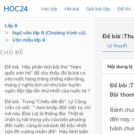
HOC24
Học bài
Hỏi bài
Giải bài tập
Đề thi
Lớp 8
Ngữ văn lớp 8 (Chương trình cũ)
Đề bài :Th
Văn mẫu lớp 8
LỚP HỌC
MÔN
Lý thuyết
CHỦ ĐỀ
Lớp 12
Nội dung lý
Đề bài : Hãy phân tích bài thơ "Nam
Lớp 11
quốc sơn hà" để cho thấy đó là bài ca
yêu nước hùng tráng chống xâm lăng,
Lớp 10
mang ý nghĩa lịch sử như bản tuyên
Đề bài :
ngôn độc lập lần thứ nhất của nước ta ?
Lớp 9
Bài tham
Đề bài : Trong "Chiếu dời đô", Lý Công
Lớp 8
Uẩn có viết : " Xem khắp đất Việt ta, chỉ
Bánh chưn
Lớp 7
nơi này (Đại La) là thắng địa. Thật là
đến nay, 
chốn tụ hội trọng yếu của bốn phương
Lớp 6
đất nước; cũng là nơi kinh đô bậc nhất
bánh chưn
của đế vương muôn đời". Hãy bình luận
Lớp 5