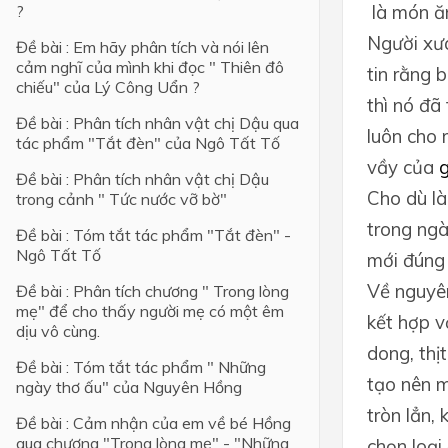
là món ăn
?
Lớp 4
Người xưa
Đề bài : Em hãy phân tích và nói lên
cảm nghĩ của mình khi đọc " Thiên đô
Lớp 3
tin rằng 
chiếu" của Lý Công Uẩn ?
thì nó đã
Lớp 2
Đề bài : Phân tích nhân vật chị Dậu qua
luôn cho 
tác phẩm "Tắt đèn" của Ngô Tất Tố
Lớp 1
vầy của
g
Đề bài : Phân tích nhân vật chị Dậu
Cho dù là
trong cảnh " Tức nước vỡ bờ"
trong ngà
Đề bài : Tóm tắt tác phẩm "Tắt đèn" -
Ngô Tất Tố
mới đúng
Về nguyên
Đề bài : Phân tích chương " Trong lòng
mẹ" để cho thấy người mẹ có một êm
kết hợp v
dịu vô cùng.
dong, thị
Đề bài : Tóm tắt tác phẩm " Những
tạo nên m
ngày thơ ấu" của Nguyên Hồng
tròn lẳn,
Đề bài : Cảm nhận của em về bé Hồng
qua chương "Trong lòng mẹ" - "Những
chọn loại