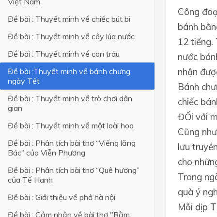
Việt Nam
Công đoạ
Đề bài : Thuyết minh về chiếc bút bi
bánh bằng
Đề bài : Thuyết minh về cây lúa nước.
12 tiếng.
Đề bài : Thuyết minh về con trâu
nước bánh
nhận được
Đề bài :Thuyết minh về bánh chưng
ngày Tết
Bánh chưn
Đề bài : Thuyết minh về trò chơi dân
chiếc bán
gian
ĐỐi với m
Đề bài : Thuyết minh về một loài hoa
Cũng như 
Đề bài : Phân tích bài thơ “Viếng lăng
lưu truyề
Bác” của Viễn Phương
cho những
Đề bài : Phân tích bài thơ “Quê hương”
Trong ngà
của Tế Hanh
quà ý ngh
Đề bài : Giới thiệu về phở hà nội
Mỗi dịp T
Đề bài : Cảm nhận về bài thơ "Rằm