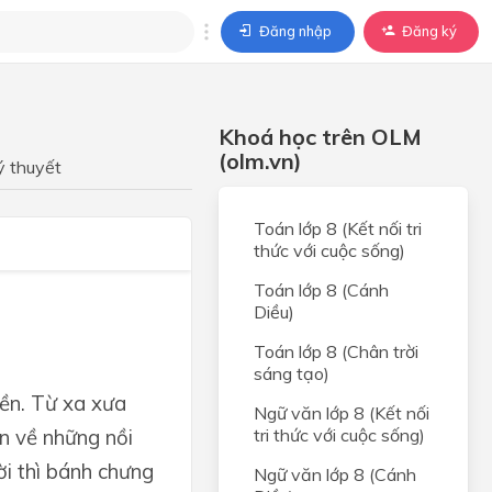
Đăng nhập
Đăng ký
trả lời
Khoá học trên OLM
ả lời cho câu hỏi của
(olm.vn)
BÀI HỌC
ý thuyết
Toán lớp 8 (Kết nối tri
thức với cuộc sống)
Toán lớp 8 (Cánh
Diều)
Toán lớp 8 (Chân trời
sáng tạo)
yền. Từ xa xưa
Ngữ văn lớp 8 (Kết nối
ẩn về những nồi
tri thức với cuộc sống)
ời thì bánh chưng
Ngữ văn lớp 8 (Cánh