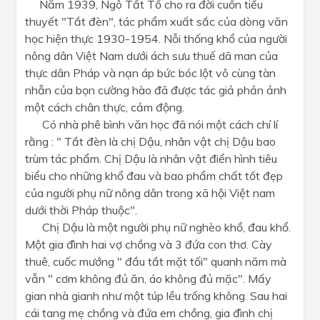
Năm 1939, Ngô Tất Tố cho ra đời cuốn tiểu
thuyết "Tắt đèn", tác phẩm xuất sắc của dòng văn
học hiện thực 1930-1954. Nỗi thống khổ của người
nông dân Việt Nam dưới ách sưu thuế dã man của
thực dân Pháp và nạn áp bức bóc lột vô cùng tàn
nhẫn của bọn cường hào đã được tác giả phản ảnh
một cách chân thực, cảm động.
Có nhà phê bình văn học đã nói một cách chí lí
rằng : " Tắt đèn là chị Dậu, nhân vật chị Dậu bao
trùm tác phẩm. Chị Dậu là nhân vật điển hình tiêu
biểu cho những khổ đau và bao phẩm chất tốt đẹp
của người phụ nữ nông dân trong xã hội Việt nam
dưới thời Pháp thuộc".
Chị Dậu là một người phụ nữ nghèo khổ, đau khổ.
Một gia đình hai vợ chồng và 3 đứa con thơ. Cày
thuê, cuốc mướng " đầu tắt mặt tối" quanh năm mà
vẫn " cơm không đủ ăn, áo không đủ mặc". Mấy
gian nhà gianh như một túp lều trống không. Sau hai
cái tang mẹ chồng và đứa em chồng, gia đình chị