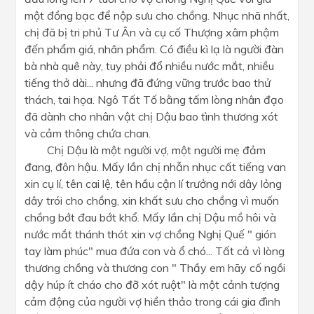
một đồng bạc để nộp sưu cho chồng. Nhục nhã nhất,
chị đã bị tri phủ Tư Ân và cụ cố Thượng xâm phậm
đến phẩm giá, nhân phẩm. Có điều kì lạ là người đàn
bà nhà quê này, tuy phải đổ nhiều nước mắt, nhiều
tiếng thở dài... nhưng đã đứng vững trước bao thử
thách, tai họa. Ngô Tất Tố bằng tấm lòng nhân đạo
đã dành cho nhân vật chị Dậu bao tình thương xót
và cảm thông chứa chan.
Chị Dậu là một người vợ, một người mẹ đảm
đang, đôn hậu. Mấy lần chị nhẫn nhục cất tiếng van
xin cụ lí, tên cai lệ, tên hầu cận lí trưởng nới dây lỏng
dây trói cho chồng, xin khất sưu cho chồng vì muốn
chồng bớt đau bớt khổ. Mấy lần chị Dậu mồ hôi và
nước mắt thánh thót xin vợ chồng Nghị Quế " gión
tay làm phúc" mua đứa con và ổ chó... Tất cả vì lòng
thương chồng và thương con " Thầy em hãy cố ngồi
dậy húp ít cháo cho đỡ xót ruột" là một cảnh tượng
cảm động của người vợ hiền thảo trong cái gia đình