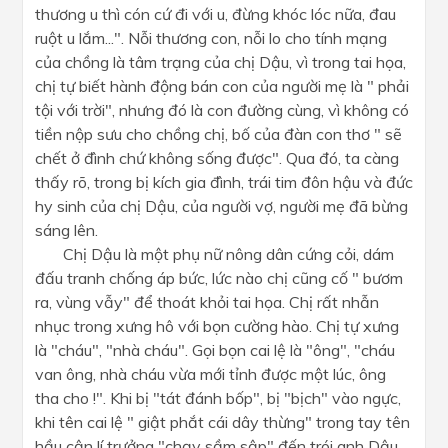
thương u thì cón cứ đi với u, đừng khóc lóc nữa, đau
ruột u lắm...". Nỗi thương con, nỗi lo cho tính mạng
của chồng là tâm trạng của chị Dậu, vì trong tai họa,
chị tự biết hành động bán con của người mẹ là " phải
tội với trời", nhưng đó là con đường cùng, vì không có
tiền nộp sưu cho chồng chị, bố của đàn con thơ " sẽ
chết ở đình chứ không sống được". Qua đó, ta càng
thấy rõ, trong bị kích gia đình, trái tim đôn hậu và đức
hy sinh của chị Dậu, của người vợ, người mẹ đã bừng
sáng lên.
Chị Dậu là một phụ nữ nông dân cứng cỏi, dám
đấu tranh chống áp bức, lức nào chị cũng cố " bươm
ra, vùng vẫy" để thoát khỏi tai họa. Chị rất nhẫn
nhục trong xưng hô với bọn cường hào. Chị tự xưng
là "cháu", "nhà cháu". Gọi bọn cai lệ là "ông", "cháu
van ông, nhà cháu vừa mới tỉnh được một lúc, ông
tha cho !". Khi bị "tát đánh bốp", bị "bịch" vào ngực,
khi tên cai lệ " giật phắt cái dây thừng" trong tay tên
hầu cận lí trưởng "chạy sầm sập" đến trói anh Dậu,