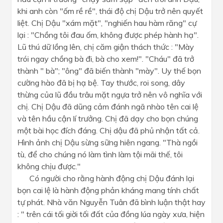
khi anh còn "ốm rề rề", thái độ chị Dậu trở nên quyết
liệt. Chị Dậu "xám mặt", "nghiến hau hàm răng" cự
lại : "Chồng tôi đau ốm, không được phép hành hạ".
Lũ thú dữ lồng lên, chị căm giận thách thức : "Mày
trói ngay chồng bà đi, bà cho xem!". "Cháu" đã trở
thành " bà"; "ông" đã biến thành "mày". Uy thế bọn
cường hào đã bị hạ bệ. Tay thước, roi song, dây
thừng của lũ đầu trâu mặt ngựa trở nên vô nghĩa với
chị. Chị Dậu đã dũng cảm đánh ngã nhào tên cai lệ
và tên hầu cận lí trưởng. Chị đã dạy cho bọn chúng
một bài học đích đáng. Chị dậu đã phủ nhận tất cả.
Hình ảnh chị Dậu sừng sững hiên ngang. "Thà ngồi
tù, để cho chúng nó làm tình làm tội mãi thế, tôi
không chịu được."
Có người cho rằng hành động chị Dậu đánh lại
bọn cai lệ là hành động phản kháng mang tính chất
tự phát. Nhà văn Nguyễn Tuân đã bình luận thật hay
: " trên cái tối giời tối đất của đồng lúa ngày xưa, hiện