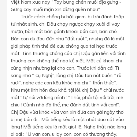
Việt Nam xưa nay "Tay bưng chén muối địa gừng -
Gừng cay muối mặn xin đừng quên nhau"
Trước cảnh chồng bị bắt giam, bị trói đánh thập
tử nhất sinh, chị Dậu chạy ngược chạy xuôi đi vay
mượn, bòn mót bán gánh khoai, bán con, bán chó.
Bán con dù đau đớn như "đứt ruột", nhưng đó là một
giải pháp tình thế để cứu chồng qua tai họa trước
mắt. Tình thương chồng của chị Dậu gắn liền với tình
thương con không thể nào kể xiết. Một củ khoai chị
cũng nhịn nhường lại cho con. Trước khi dẫn cái Tí
sang nhà " cụ Nghị", lòng chị Dâu tan nát buồn " rũ
rượi", nghe các con kêu khóc mà chị " thổn thức".
Như một linh hồn đau khổ, tội lỗi, chị Dậu " chùi nước
mắt" tự nói với lòng mình : "Thôi, phải tội với trời, mẹ
chịu ! Cảnh nhà đã thế, mẹ đành dứt tình với con!".
Chị Dậu vừa khóc vừa van xin đứa con gái ngây thơ
bị mẹ bán đi... Mỗi tiếng kêu là một nhát dao cắt vào
lòng ! Mỗi tiếng kêu là một giọt lệ. Nghe thật não lòng
ai oái : "U van con, u lạy con, con có thương thầy,