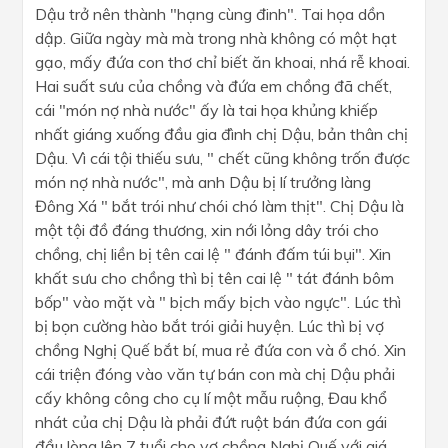
Dậu trở nên thành "hạng cùng đinh". Tai họa dồn
dập. Giữa ngày mà mà trong nhà không có một hạt
gạo, mấy đứa con thơ chỉ biết ăn khoai, nhá rễ khoai.
Hai suất sưu của chồng và đứa em chồng đã chết,
cái "món nợ nhà nước" ấy là tai họa khủng khiếp
nhất giáng xuống đầu gia đình chị Dậu, bản thân chị
Dậu. Vì cái tội thiếu sưu, " chết cũng không trốn được
món nợ nhà nước", mà anh Dậu bị lí trưởng làng
Đông Xá " bắt trói như chói chó làm thịt". Chị Dậu là
một tội đồ đáng thương, xin nới lỏng dây trói cho
chồng, chị liền bị tên cai lệ " đánh đấm túi bụi". Xin
khất sưu cho chồng thì bị tên cai lệ " tát đánh bôm
bốp" vào mặt và " bịch mấy bịch vào ngực". Lúc thì
bị bọn cường hào bắt trói giải huyện. Lúc thì bị vợ
chồng Nghị Quế bắt bí, mua rẻ đứa con và ổ chó. Xin
cái triện đóng vào văn tự bán con mà chị Dậu phải
cấy không công cho cụ lí một mẫu ruộng, Đau khổ
nhát của chị Dậu là phải đứt ruột bán đứa con gái
đầu lòng lên 7 tuổi cho vợ chồng Nghị Quế với giá