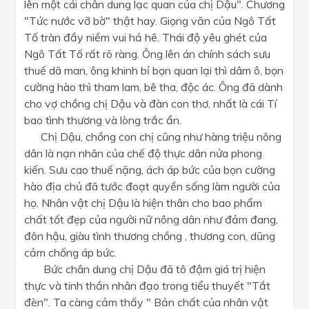
lên một cái chân dung lạc quan của chị Dậu". Chương
"Tức nước vỡ bờ" thật hay. Giọng văn của Ngô Tất
Tố tràn đầy niềm vui hả hê. Thái độ yêu ghét của
Ngô Tất Tố rất rõ ràng. Ông lên án chính sách sưu
thuế dã man, ông khinh bỉ bọn quan lại thì dâm ô, bọn
cường hào thì tham lam, bê tha, độc ác. Ông đã dành
cho vợ chồng chị Dậu và đàn con thơ, nhất là cái Tí
bao tình thương và lòng trắc ẩn.
Chị Dậu, chồng con chị cũng như hàng triệu nông
dân là nạn nhân của chế độ thực dân nửa phong
kiến. Sưu cao thuế nặng, ách áp bức của bọn cường
hào địa chủ đã tước đoạt quyền sống làm người của
họ. Nhân vật chị Dậu là hiện thân cho bao phẩm
chất tốt đẹp của người nữ nông dân như đảm đang,
đôn hậu, giàu tình thương chồng , thương con, dũng
cảm chống áp bức.
Bức chân dung chị Dậu đã tô đậm giá trị hiện
thực và tinh thần nhân đạo trong tiểu thuyết "Tắt
đèn". Ta càng cảm thấy " Bản chất của nhân vật