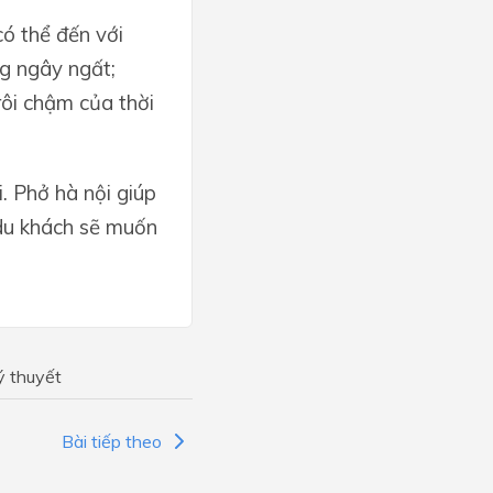
ó thể đến với
g ngây ngất;
ôi chậm của thời
. Phở hà nội giúp
 du khách sẽ muốn
ý thuyết
Bài tiếp theo