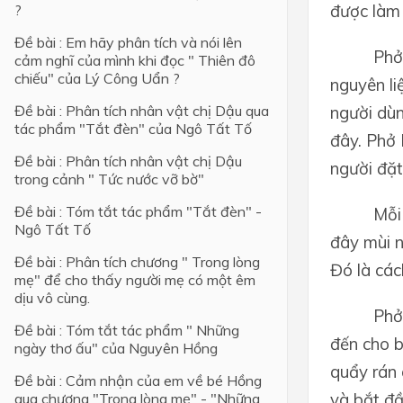
được làm 
?
Lớp 4
Đề bài : Em hãy phân tích và nói lên
Phở
cảm nghĩ của mình khi đọc " Thiên đô
Lớp 3
chiếu" của Lý Công Uẩn ?
nguyên li
Lớp 2
Đề bài : Phân tích nhân vật chị Dậu qua
người dùn
tác phẩm "Tắt đèn" của Ngô Tất Tố
Lớp 1
đây. Phở 
Đề bài : Phân tích nhân vật chị Dậu
người đặt
trong cảnh " Tức nước vỡ bờ"
Đề bài : Tóm tắt tác phẩm "Tắt đèn" -
Mỗi
Ngô Tất Tố
đây mùi n
Đề bài : Phân tích chương " Trong lòng
Đó là các
mẹ" để cho thấy người mẹ có một êm
dịu vô cùng.
Phở
Đề bài : Tóm tắt tác phẩm " Những
đến cho b
ngày thơ ấu" của Nguyên Hồng
quẩy rán 
Đề bài : Cảm nhận của em về bé Hồng
và bắt đầ
qua chương "Trong lòng mẹ" - "Những