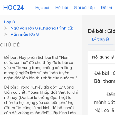
HOC24
Học bài
Hỏi bài
Giải bài tập
Đề thi
Lớp 8
Ngữ văn lớp 8 (Chương trình cũ)
Đề bài : Gi
Văn mẫu lớp 8
LỚP HỌC
MÔN
Lý thuyết
CHỦ ĐỀ
Lớp 12
Nội dung lý
Đề bài : Hãy phân tích bài thơ "Nam
Lớp 11
quốc sơn hà" để cho thấy đó là bài ca
yêu nước hùng tráng chống xâm lăng,
Lớp 10
mang ý nghĩa lịch sử như bản tuyên
Đề bài : 
ngôn độc lập lần thứ nhất của nước ta ?
Lớp 9
Bài tham
Đề bài : Trong "Chiếu dời đô", Lý Công
Lớp 8
Uẩn có viết : " Xem khắp đất Việt ta, chỉ
Đến
Lớp 7
nơi này (Đại La) là thắng địa. Thật là
mảnh đất 
chốn tụ hội trọng yếu của bốn phương
Lớp 6
đất nước; cũng là nơi kinh đô bậc nhất
Nội, có l
của đế vương muôn đời". Hãy bình luận
Lớp 5