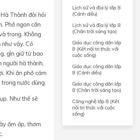
Lịch sử và địa lý lớp 8
(Cánh diều)
Hà Thành đòi hỏi
ền. Phở ngon cần
Lịch sử và địa lý lớp 8
(Chân trời sáng tạo)
và trong. Không
Giáo dục công dân lớp
h như vậy. Có
8 (Kết nối tri thức với
g, gìn giữ từ bao
cuộc sống)
n người hà thành.
Giáo dục công dân lớp
ợi. Khi ăn phở cảm
8 (Cánh diều)
 trong nước dùng.
Giáo dục công dân lớp
8 (Chân trời sáng tạo)
xụp. Như thế sẽ
Công nghệ lớp 8 (Kết
nối tri thức với cuộc
sống)
gày ấm áp, thơm
c.