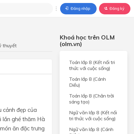
Đăng nhập
Đăng ký
trả lời
Khoá học trên OLM
ả lời cho câu hỏi của
(olm.vn)
BÀI HỌC
ý thuyết
Toán lớp 8 (Kết nối tri
thức với cuộc sống)
Toán lớp 8 (Cánh
Diều)
Toán lớp 8 (Chân trời
sáng tạo)
ều cảnh đẹp của
Ngữ văn lớp 8 (Kết nối
ỗi lần ghé thăm Hà
tri thức với cuộc sống)
à món ăn đặc trưng
Ngữ văn lớp 8 (Cánh