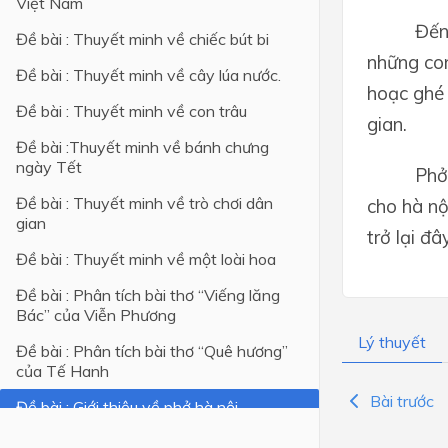
Việt Nam
Đến
Đề bài : Thuyết minh về chiếc bút bi
những con
Đề bài : Thuyết minh về cây lúa nước.
hoạc ghé 
Đề bài : Thuyết minh về con trâu
gian.
Đề bài :Thuyết minh về bánh chưng
ngày Tết
Phở
Đề bài : Thuyết minh về trò chơi dân
cho hà nộ
gian
trở lại đ
Đề bài : Thuyết minh về một loài hoa
Đề bài : Phân tích bài thơ “Viếng lăng
Bác” của Viễn Phương
Lý thuyết
Đề bài : Phân tích bài thơ “Quê hương”
của Tế Hanh
Bài trước
Đề bài : Giới thiệu về phở hà nội
Đề bài : Cảm nhận về bài thơ "Rằm