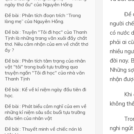
ngày thơ ấu" của Nguyên Hồng
Để 
Đề bài : Phân tích đoạn trích “Trong
lòng mẹ” của Nguyên Hồng.
người chế
Đề bài : Truyện "Tôi đi học" của Thanh
có nước d
Tịnh là những trang văn xuôi đầy chất
phải ai c
thơ. Nêu cảm nhận của em về chất thơ
ấy ?
nhiều ngư
đời nay. 
Đề bài : Phân tích tâm trạng của nhân
vật "tôi" trong buổi tựu trường qua
Những sợi
truyện ngắn "Tôi đi học" của nhà văn
nhận đượ
Thanh Tịnh
Đề bài : Kể về kỉ niệm ngày đầu tiên đi
Khi
học.
không thể
Đề bài : Phát biểu cảm nghĩ của em về
những kỉ niệm sâu sắc buổi tựu trường
đầu tiên của nhân vật
Tro
nghi ngút
Đề bài : Thuyết minh về chiếc nón lá