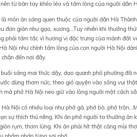
nên từ bàn tay khéo léo và tấm lòng của người dân 
 là món ăn sáng quen thuộc của người dân Hà Thành
ệu đơn giản như gạo, xương…Tuy nhiên khi thưởng thứ
g phải tấm tắc vì hương vị đặc trưng của mảnh đất v
Hà Nội như chính tấm lòng của con người Hà Nội dàn
 chân đến nơi đây.
 buổi sáng mai thức dậy, dạo quanh phố phường đã 
ước dùng thơm nức, theo gió quyện vào sống vui thật 
h mà phở Hà Nội neo giữ vào lòng người một cách s
 Hà Nội có nhiều loại như phở gà, phở bò, phở trộn…
ạn sự thích thú riêng. Khi ăn phở người ta thường ăn 
giòn rụm, thơm lừng. Khi ăn phải hít thật căng mùi t
u nhấm nháp từng sợi phở.