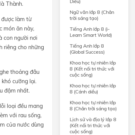
Diều)
Hà Thành.
Ngữ văn lớp 8 (Chân
trời sáng tạo)
 được làm từ
c món ăn này,
Tiếng Anh lớp 8 (i-
Learn Smart World)
à con người nơi
Tiếng Anh lớp 8
h riêng cho những
(Global Success)
Khoa học tự nhiên lớp
8 (Kết nối tri thức với
nghe thoảng đâu
cuộc sống)
khó cưỡng lại.
Khoa học tự nhiên lớp
âu đậm nhất.
8 (Cánh diều)
Khoa học tự nhiên lớp
Mỗi loại đều mang
8 (Chân trời sáng tạo)
kèm với rau sống,
Lịch sử và địa lý lớp 8
hơm của nước dùng
(Kết nối tri thức với
cuộc sống)