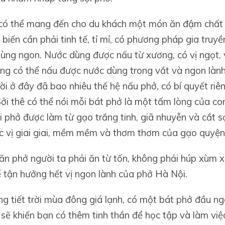
có thể mang đến cho du khách một món ăn đậm chất 
 biến cần phải tinh tế, tỉ mỉ, có phương pháp gia truy
ùng ngon. Nước dùng được nấu từ xương, có vị ngọt, 
ũng có thể nấu được nước dùng trong vắt và ngon làn
ời ở đây đã bao nhiêu thế hệ nấu phở, có bí quyết riên
Bởi thê có thể nói mỗi bát phở là một tấm lòng của co
 phở được làm từ gạo trắng tinh, giã nhuyễn và cắt s
c vị giai giai, mềm mềm và thơm thơm của gạo quyện
 ăn phở người ta phải ăn từ tốn, không phải húp xùm 
 tận hưởng hết vị ngon lành của phở Hà Nội.
ng tiết trời mùa đông giá lạnh, có một bát phở đầu n
 sẽ khiến bạn có thêm tinh thần để học tập và làm việ