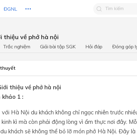
ĐGNL
Tìm kiếm câu 
ới thiệu về phở hà nội
Tìm kiếm câu tr
 HỌC
CHỦ ĐỀ / CHƯƠNG
bạn
Trắc nghiệm
Giải bài tập SGK
Hỏi đáp
Đóng góp l
 thuyết
Giới thiệu về phở hà nội
 khảo 1 :
 với Hà Nội du khách không chỉ ngạc nhiên trước nhi
kinh kì mà còn phải động lòng vì ẩm thực nơi đây. M
ẽ du khách sẽ không thể bỏ lỡ món phở Hà Nội. Đây l