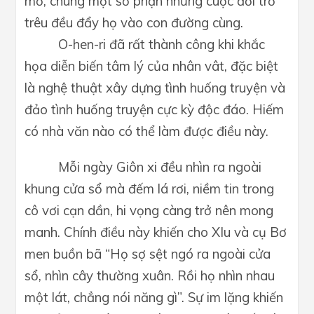
mơ, chung một số phận nhưng cuộc đời trớ
trêu đều đẩy họ vào c
on đường
cùng.
O-hen-ri đã rất thành công khi khắc
họa diễn biến tâm lý của nhân vât, đặc biệt
là nghệ thuật xây dựng tình huống truyện và
đảo tình huống truyện cực kỳ độc đáo. Hiếm
có nhà văn nào có thể làm được điều này.
Mỗi ngày Giôn xi đều nhìn ra ngoài
khung cửa sổ mà đếm lá rơi, niềm tin trong
cô vơi cạn dần, hi vọng càng trở nên mong
manh. Chính điều này khiến cho XIu và cụ Bơ
men buồn bã “Họ sợ sệt ngó ra ngoài cửa
sổ, nhìn cây thường xuân. Rồi họ nhìn nhau
một lát, chẳng nói năng gì”. Sự im lặng khiến