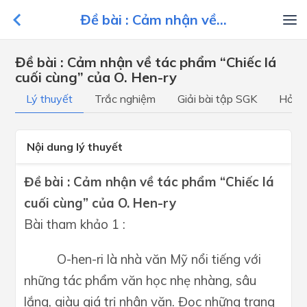
Đề bài : Cảm nhận về...
Đề bài : Cảm nhận về tác phẩm “Chiếc lá
cuối cùng” của O. Hen-ry
Lý thuyết
Trắc nghiệm
Giải bài tập SGK
Hỏi đ
Nội dung lý thuyết
Đề bài : Cảm nhận về tác phẩm “Chiếc lá
cuối cùng” của O. Hen-ry
Bài tham khảo 1 :
O-hen-ri là nhà văn Mỹ nổi tiếng với
những tác phẩm văn học nhẹ nhàng, sâu
lắng, giàu giá trị nhân văn. Đọc những trang