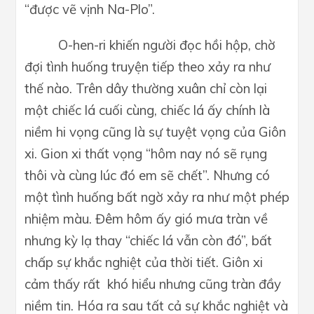
“được vẽ vịnh Na-Plo”.
O-hen-ri khiến người đọc hồi hộp, chờ
đợi tình huống truyện tiếp theo xảy ra như
thế nào. Trên dây thường xuân chỉ còn lại
một chiếc lá cuối cùng, chiếc lá ấy chính là
niềm hi vọng cũng là sự tuyệt vọng của Giôn
xi. Gion xi thất vọng “hôm nay nó sẽ rụng
thôi và cùng lúc đó em sẽ chết”. Nhưng có
một tình huống bất ngờ xảy ra như một phép
nhiệm màu. Đêm hôm ấy gió mưa tràn về
nhưng kỳ lạ thay “chiếc lá vẫn còn đó”, bất
chấp sự khắc nghiệt của thời tiết. Giôn xi
cảm thấy rất khó hiểu nhưng cũng tràn đầy
niềm tin. Hóa ra sau tất cả sự khắc nghiệt và