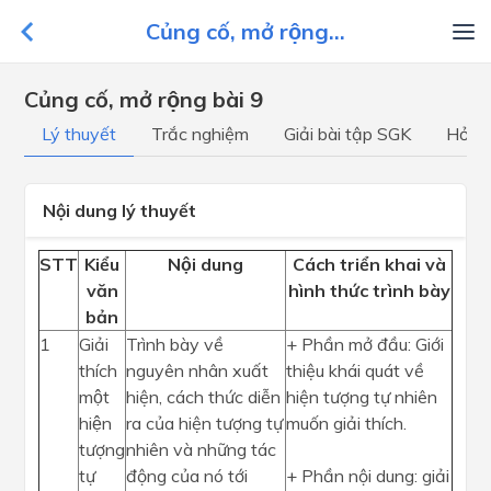
Củng cố, mở rộng...
Củng cố, mở rộng bài 9
Lý thuyết
Trắc nghiệm
Giải bài tập SGK
Hỏi đ
Nội dung lý thuyết
STT
Kiểu
Nội dung
Cách triển khai và
văn
hình thức trình bày
bản
1
Giải
Trình bày về
+ Phần mở đầu: Giới
thích
nguyên nhân xuất
thiệu khái quát về
một
hiện, cách thức diễn
hiện tượng tự nhiên
hiện
ra của hiện tượng tự
muốn giải thích.
tượng
nhiên và những tác
tự
động của nó tới
+ Phần nội dung: giải