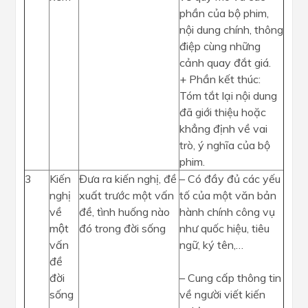
phần của bộ phim,
nội dung chính, thông
điệp cùng những
cảnh quay đắt giá.
+ Phần kết thúc:
Tóm tắt lại nội dung
đã giới thiệu hoặc
khẳng định về vai
trò, ý nghĩa của bộ
phim.
3
Kiến
Đưa ra kiến nghị, đề
– Có đầy đủ các yếu
nghị
xuất trước một vấn
tố của một văn bản
về
đề, tình huống nào
hành chính công vụ
một
đó trong đời sống
như quốc hiệu, tiêu
vấn
ngữ, ký tên,…
đề
đời
– Cung cấp thông tin
sống
về người viết kiến