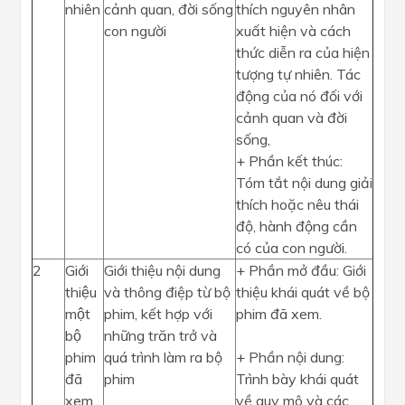
nhiên
cảnh quan, đời sống
thích nguyên nhân
con người
xuất hiện và cách
thức diễn ra của hiện
tượng tự nhiên. Tác
động của nó đối với
cảnh quan và đời
sống,
+ Phần kết thúc:
Tóm tắt nội dung giải
thích hoặc nêu thái
độ, hành động cần
có của con người.
2
Giới
Giới thiệu nội dung
+ Phần mở đầu: Giới
thiệu
và thông điệp từ bộ
thiệu khái quát về bộ
một
phim, kết hợp với
phim đã xem.
bộ
những trăn trở và
phim
quá trình làm ra bộ
+ Phần nội dung:
đã
phim
Trình bày khái quát
xem
về quy mô và các