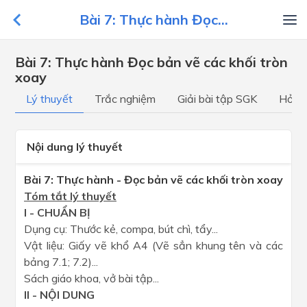
Bài 7: Thực hành Đọc...
Bài 7: Thực hành Đọc bản vẽ các khối tròn
xoay
Lý thuyết
Trắc nghiệm
Giải bài tập SGK
Hỏi đ
Nội dung lý thuyết
Bài 7: Thực hành - Đọc bản vẽ các khối tròn xoay
Tóm tắt lý thuyết
I - CHUẨN BỊ
Dụng cụ: Thước kẻ, compa, bút chì, tẩy...
Vật liệu: Giấy vẽ khổ A4 (Vẽ sẳn khung tên và các
bảng 7.1; 7.2)...
Sách giáo khoa, vở bài tập...
II - NỘI DUNG