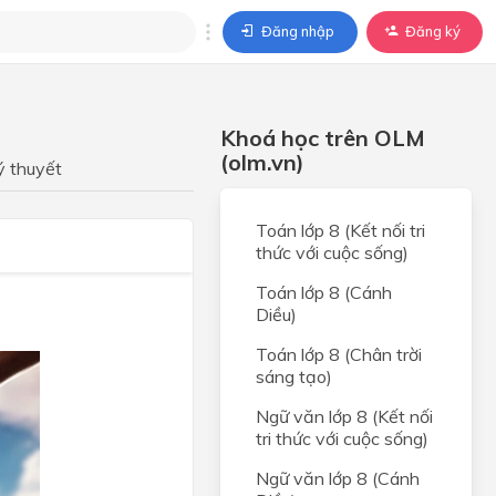
Đăng nhập
Đăng ký
trả lời
Khoá học trên OLM
ả lời cho câu hỏi của
(olm.vn)
BÀI HỌC
ý thuyết
Toán lớp 8 (Kết nối tri
thức với cuộc sống)
Toán lớp 8 (Cánh
Diều)
Toán lớp 8 (Chân trời
sáng tạo)
Ngữ văn lớp 8 (Kết nối
tri thức với cuộc sống)
Ngữ văn lớp 8 (Cánh