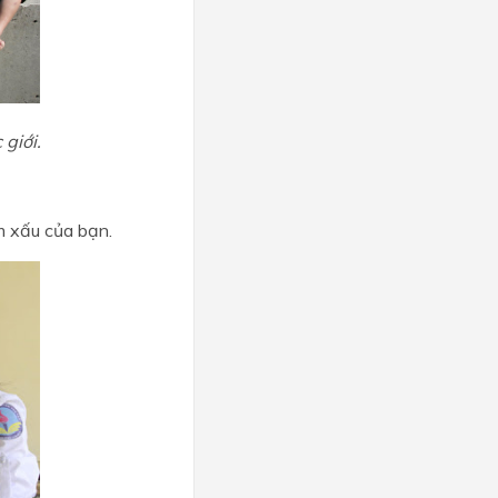
giới.
m xấu của bạn.