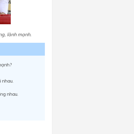
ng, lành mạnh.
 mạnh?
 nhau.
ởng nhau.