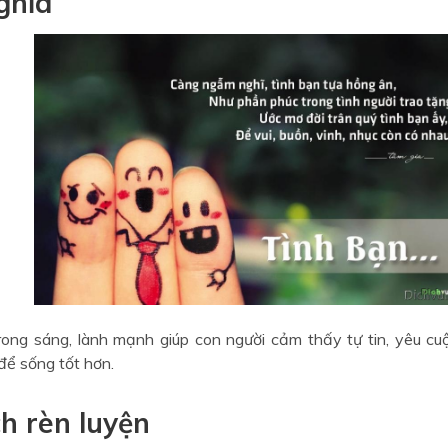
ghĩa
rong sáng, lành mạnh giúp con người cảm thấy tự tin, yêu cuộ
để sống tốt hơn.
ch rèn luyện