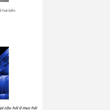
 hai bên.
ại câu hỏi ở mục hỏi