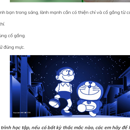
nh bạn trong sáng, lành mạnh cần có thiện chí và cố gắng từ cả
hí.
ùng cố gắng.
xử đúng mực.
trình học tập, nếu có bất kỳ thắc mắc nào, các em hãy để l