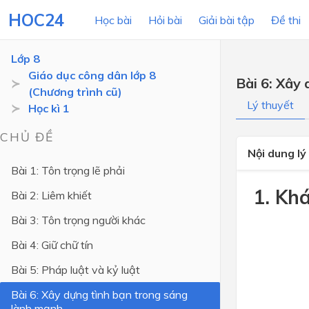
HOC24
Học bài
Hỏi bài
Giải bài tập
Đề thi
Lớp 8
Giáo dục công dân lớp 8
Bài 6: Xây
(Chương trình cũ)
LỚP HỌC
MÔN
Lý thuyết
Học kì 1
Lớp 12
CHỦ ĐỀ
Nội dung lý
Lớp 11
Bài 1: Tôn trọng lẽ phải
Lớp 10
1. Kh
Bài 2: Liêm khiết
Lớp 9
Bài 3: Tôn trọng người khác
Lớp 8
Bài 4: Giữ chữ tín
Lớp 7
Bài 5: Pháp luật và kỷ luật
Lớp 6
Bài 6: Xây dựng tình bạn trong sáng
lành mạnh
Lớp 5