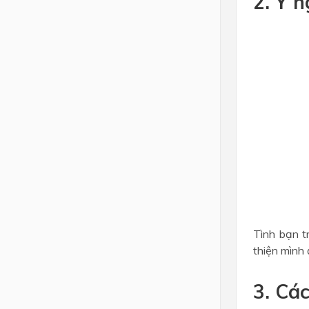
2. Ý n
Tình bạn t
thiện mình 
3. Cá