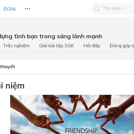
ĐGNL
Tìm kiếm câu 
 dựng tình bạn trong sáng lành mạnh
Tìm kiếm câu tr
 HỌC
CHỦ ĐỀ / CHƯƠNG
bạn
Trắc nghiệm
Giải bài tập SGK
Hỏi đáp
Đóng góp l
 thuyết
ái niệm