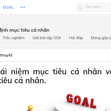
ĐGNL
Tìm kiếm câu 
định mục tiêu cá nhân
Tìm kiếm câu tr
 HỌC
CHỦ ĐỀ / CHƯƠNG
bạn
Trắc nghiệm
Giải bài tập SGK
Hỏi đáp
Đóng góp l
 thuyết
hái niệm mục tiêu cá nhân v
iêu cá nhân.