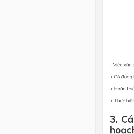
- Việc xác 
+ Có động 
+ Hoàn thi
+ Thực hiệ
3. Cá
hoạch