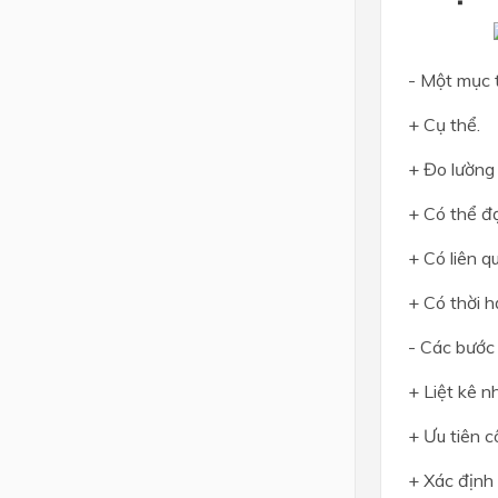
- Một mục t
+ Cụ thể.
+ Đo lường
+ Có thể đ
+ Có liên q
+ Có thời h
- Các bước 
+ Liệt kê n
+ Ưu tiên c
+ Xác định 