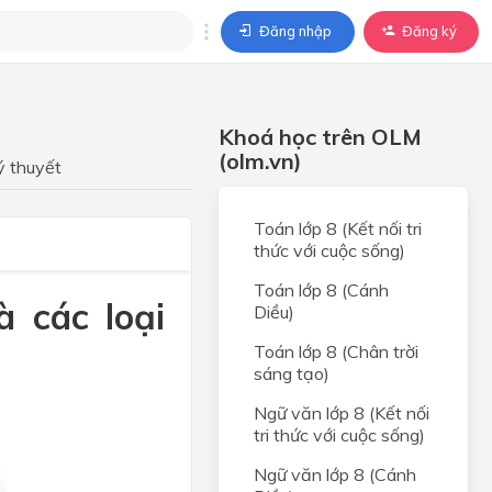
Đăng nhập
Đăng ký
trả lời
Khoá học trên OLM
ả lời cho câu hỏi của
(olm.vn)
BÀI HỌC
ý thuyết
Toán lớp 8 (Kết nối tri
thức với cuộc sống)
Toán lớp 8 (Cánh
à các loại
Diều)
Toán lớp 8 (Chân trời
sáng tạo)
Ngữ văn lớp 8 (Kết nối
tri thức với cuộc sống)
Ngữ văn lớp 8 (Cánh