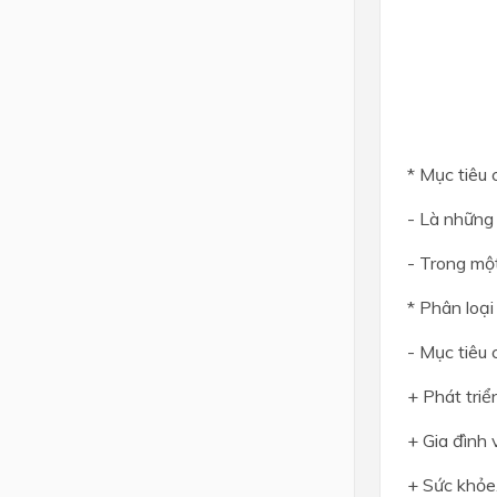
Lớp 4
Lớp 3
Lớp 2
Lớp 1
* Mục tiêu 
- Là những
- Trong một
* Phân loại
- Mục tiêu 
+ Phát triể
+ Gia đình 
+ Sức khỏe