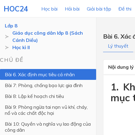
HOC24
Học bài
Hỏi bài
Giải bài tập
Đề thi
Lớp 8
Giáo dục công dân lớp 8 (Sách
Bài 6. Xác 
Cánh Diều)
LỚP HỌC
MÔN
Lý thuyết
Học kì II
Lớp 12
CHỦ ĐỀ
Nội dung lý
Lớp 11
Bài 6. Xác định mục tiêu cá nhân
Lớp 10
1. K
Bài 7: Phòng, chống bạo lực gia đình
Lớp 9
mục t
Bài 8: Lập kế hoạch chi tiêu
Lớp 8
Bài 9: Phòng ngừa tai nạn vũ khí, cháy,
nổ và các chất độc hại
Lớp 7
Bài 10: Quyền và nghĩa vụ lao động của
Lớp 6
công dân
Lớp 5