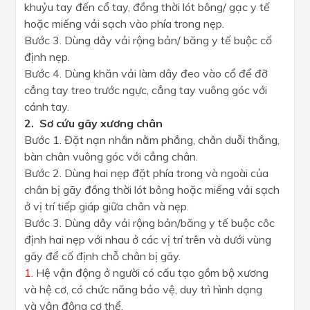
khuỷu tay đến cổ tay, đồng thời lót bông/ gạc y tế
hoặc miếng vải sạch vào phía trong nẹp.
Bước 3. Dùng dây vải rộng bản/ băng y tế buộc cố
định nẹp.
Bước 4. Dùng khăn vải làm dây đeo vào cổ để đỡ
cẳng tay treo trước ngực, cẳng tay vuông góc với
cánh tay.
2. Sơ cứu gãy xương chân
Bước 1. Đặt nạn nhân nằm phẳng, chân duỗi thẳng,
bàn chân vuông góc với cẳng chân.
Bước 2. Dùng hai nẹp đặt phía trong và ngoài của
chân bị gãy đồng thời lót bông hoặc miếng vải sạch
ở vị trí tiếp giáp giữa chân và nẹp.
Bước 3. Dùng dây vải rộng bản/băng y tế buộc côc
định hai nẹp với nhau ở các vị trí trên và dưới vùng
gãy để cố định chỗ chân bị gãy.
1.
Hệ vận động ở người có cấu tạo gồm bộ xương
và hệ cơ, có chức năng bảo vệ, duy trì hình dạng
và vận động cơ thể.