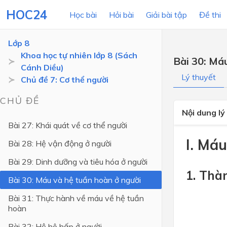
HOC24
Học bài
Hỏi bài
Giải bài tập
Đề thi
Lớp 8
Khoa học tự nhiên lớp 8 (Sách
Bài 30: Má
Cánh Diều)
LỚP HỌC
MÔN
Lý thuyết
Chủ đề 7: Cơ thể người
Lớp 12
CHỦ ĐỀ
Nội dung lý
Lớp 11
Bài 27: Khái quát về cơ thể người
Lớp 10
I. Máu
Bài 28: Hệ vận động ở người
Lớp 9
Bài 29: Dinh dưỡng và tiêu hóa ở người
Lớp 8
1. Thà
Bài 30: Máu và hệ tuần hoàn ở người
Lớp 7
Bài 31: Thực hành về máu về hệ tuần
hoàn
Lớp 6
Bài 32: Hệ hô hấp ở người
Lớp 5