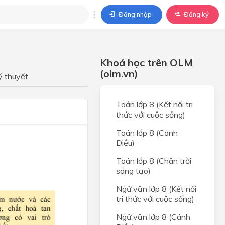
Đăng nhập
Đăng ký
trả lời
Khoá học trên OLM
ả lời cho câu hỏi của
(olm.vn)
BÀI HỌC
ý thuyết
Toán lớp 8 (Kết nối tri
thức với cuộc sống)
Toán lớp 8 (Cánh
Diều)
Toán lớp 8 (Chân trời
sáng tạo)
Ngữ văn lớp 8 (Kết nối
tri thức với cuộc sống)
Ngữ văn lớp 8 (Cánh