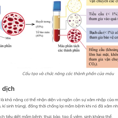
Cấu tạo và chức năng các thành phần của máu
 dịch
h là khả năng cơ thể nhận diện và ngăn cản sự xâm nhập của mầ
 kí sinh trùng), đồng thời chống lại mầm bệnh khi nó đã xâm n
ch tiêu diệt mầm bệnh: thực bào, tạo ổ viêm, sinh kháng thể.