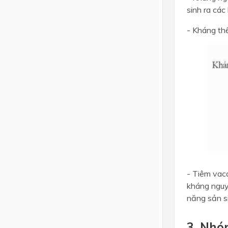
sinh ra cá
- Kháng thể
- Tiêm vac
kháng nguy
năng sản s
3. Nhó