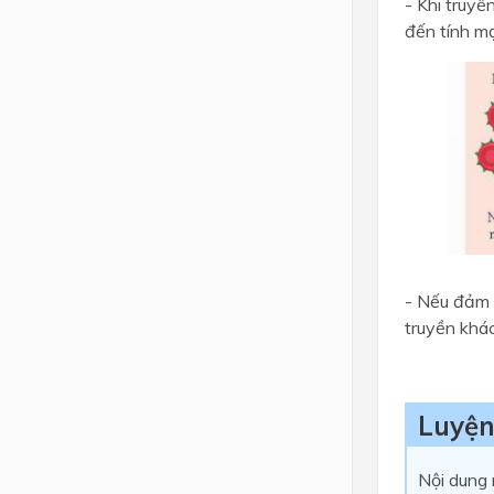
- Khi truy
đến tính m
- Nếu đảm 
truyền khá
Luyện
Nội dung 