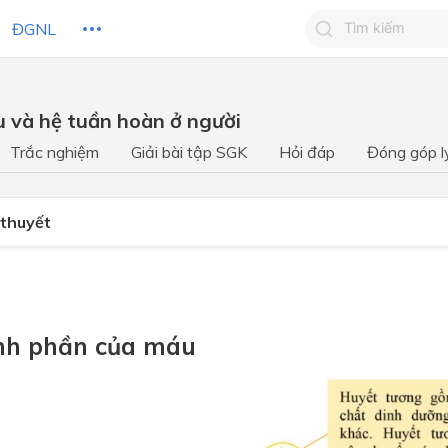
ĐGNL
Tìm kiếm câu 
u và hệ tuần hoàn ở người
Tìm kiếm câu tr
 HỌC
CHỦ ĐỀ / CHƯƠNG
bạn
Trắc nghiệm
Giải bài tập SGK
Hỏi đáp
Đóng góp l
 thuyết
nh phần của máu