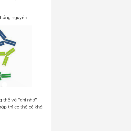
 kháng nguyên.
g thể và "ghi nhớ"
ập thì cơ thể có khả