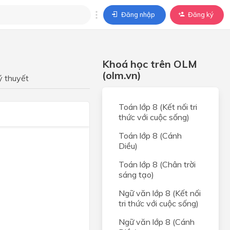
Đăng nhập
Đăng ký
trả lời
Khoá học trên OLM
ả lời cho câu hỏi của
(olm.vn)
BÀI HỌC
ý thuyết
Toán lớp 8 (Kết nối tri
thức với cuộc sống)
Toán lớp 8 (Cánh
Diều)
Toán lớp 8 (Chân trời
sáng tạo)
Ngữ văn lớp 8 (Kết nối
tri thức với cuộc sống)
Ngữ văn lớp 8 (Cánh