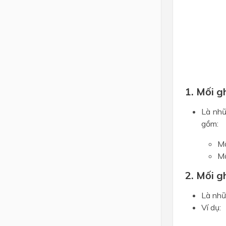
1. Mối g
Là nhữ
gồm:
Mố
Mố
2. Mối 
Là nhữ
Ví dụ: