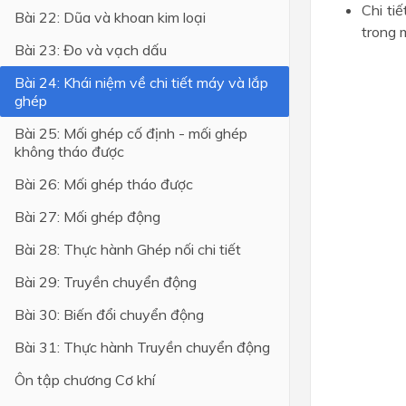
Chi ti
Bài 22: Dũa và khoan kim loại
trong 
Lớp 4
Bài 23: Đo và vạch dấu
Lớp 3
Bài 24: Khái niệm về chi tiết máy và lắp
Lớp 2
ghép
Lớp 1
Bài 25: Mối ghép cố định - mối ghép
không tháo được
Bài 26: Mối ghép tháo được
Bài 27: Mối ghép động
Bài 28: Thực hành Ghép nối chi tiết
Bài 29: Truyền chuyển động
Bài 30: Biến đổi chuyển động
Bài 31: Thực hành Truyền chuyển động
Ôn tập chương Cơ khí