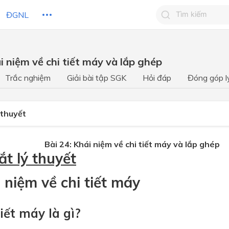
ĐGNL
Tìm kiếm câu 
i niệm về chi tiết máy và lắp ghép
Tìm kiếm câu tr
 HỌC
CHỦ ĐỀ / CHƯƠNG
bạn
Trắc nghiệm
Giải bài tập SGK
Hỏi đáp
Đóng góp l
 thuyết
Bài 24: Khái niệm về chi tiết máy và lắp ghép
ắt lý thuyết
i niệm về chi tiết máy
tiết máy là gì?