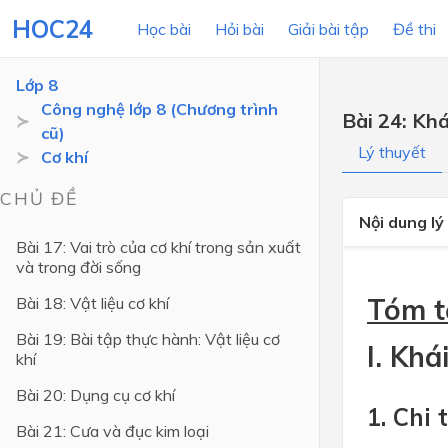
HOC24
Học bài
Hỏi bài
Giải bài tập
Đề thi
Lớp 8
Công nghệ lớp 8 (Chương trình
Bài 24: Khá
cũ)
LỚP HỌC
MÔN
Lý thuyết
Cơ khí
Lớp 12
CHỦ ĐỀ
Nội dung lý
Lớp 11
Bài 17: Vai trò của cơ khí trong sản xuất
và trong đời sống
Lớp 10
Tóm t
Bài 18: Vật liệu cơ khí
Lớp 9
Bài 19: Bài tập thực hành: Vật liệu cơ
Lớp 8
I. Khá
khí
Lớp 7
Bài 20: Dụng cụ cơ khí
Lớp 6
1. Chi 
Bài 21: Cưa và đục kim loại
Lớp 5