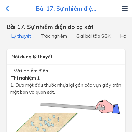
Bài 17. Sự nhiễm điệ...
Bài 17. Sự nhiễm điện do cọ xát
Lý thuyết
Trắc nghiệm
Giải bài tập SGK
Hỏi đ
Nội dung lý thuyết
I. Vật nhiễm điện
Thí nghiệm 1
1. Đưa một đầu thước nhựa lại gần các vụn giấy trên
mặt bàn và quan sát.