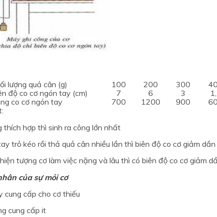
ối lượng quả cân (g)
100
200
300
4
ên độ co cơ ngón tay (cm)
7
6
3
1
ng co cơ ngón tay
700
1200
900
6
:
g thích hợp thì sinh ra công lớn nhất
tay trỏ kéo rồi thả quả cân nhiều lần thì biên độ co cơ giảm dầ
 hiện tượng cơ làm việc nặng và lâu thì có biên độ co cơ giảm
nhân của sự mỏi cơ
y cung cấp cho cơ thiếu
g cung cấp it