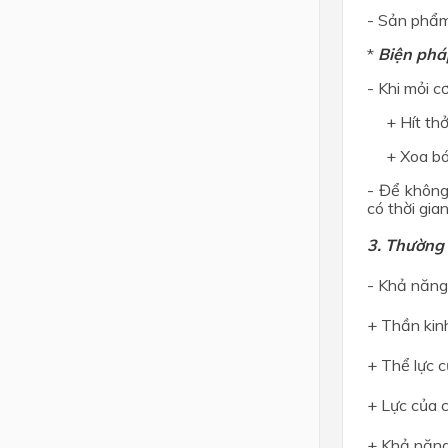
- Sản phẩm 
*
Biện phá
- Khi mỏi c
+ Hít th
+ Xoa bó
- Để không
có thời gia
3. Thường 
- Khả năng
+ Thần kinh
+ Thể lực c
+ Lực của 
+ Khả năng