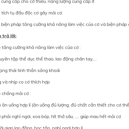
 cung cấp cho cơ thiếu, năng lượng cung cấp ít
ic tích tụ đầu độc cơ gây mỏi cơ.
 biện pháp tăng cường khả năng làm việc của cơ và biện pháp 
trả lời:
p tăng cường khả năng làm việc của cơ :
yên tập thể dục thể thao, lao động chân tay,....
rạng thái tinh thần sảng khoái
g và nhịp co cơ thích hợp
 chống mỏi cơ :
 ăn uống hợp lí (ăn uống đủ lượng, đủ chất cần thiết cho cơ thể
 phải nghỉ ngơi, xoa bóp, hít thở sâu, ..... giúp mau hết mỏi cơ
i gian lao động, học tập, nghỉ ngơi hợp lí.