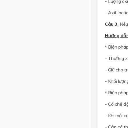
- Lượng oxi
- Axit lact
Câu 3:
Nêu
Hướng dẫn 
* Biện phá
- Thường xu
- Giữ cho t
- Khối lượn
* Biện pháp
- Có chế độ
- Khi mỏi cơ
- Cần có thờ