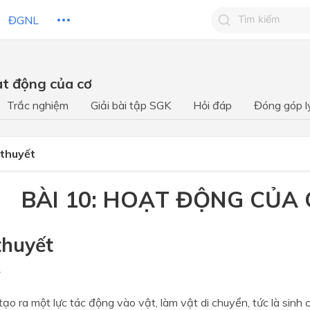
ĐGNL
Tìm kiếm câu 
ạt động của cơ
Tìm kiếm câu tr
 HỌC
CHỦ ĐỀ / CHƯƠNG
bạn
Trắc nghiệm
Giải bài tập SGK
Hỏi đáp
Đóng góp l
 thuyết
BÀI 10: HOẠT ĐỘNG CỦA
tthuyết
 tạo ra một lực tác động vào vật, làm vật di chuyển, tức là sinh