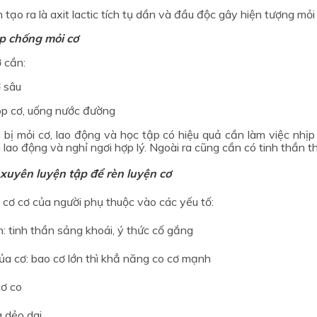
tạo ra là axit lactic tích tụ dần và đầu độc gây hiện tượng mỏi
p chống mỏi cơ
ơ cần:
ở sâu
p cơ, uống nước đường
 bị mỏi cơ, lao động và học tập có hiệu quả cần làm việc nhị
n lao động và nghỉ ngơi hợp lý. Ngoài ra cũng cần có tinh thần th
xuyên luyện tập để rèn luyện cơ
 cơ cơ của người phụ thuộc vào các yếu tố:
: tinh thần sảng khoái, ý thức cố gắng
ủa cơ: bao cơ lớn thì khẳ năng co cơ mạnh
cơ co
 dẻo dai