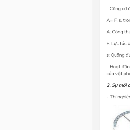
- Công cơ 
Lớp 4
A= F. s, tr
Lớp 3
Lớp 2
A: Công th
Lớp 1
F: Lực tác 
s: Quãng đ
- Hoạt động
của vật phả
2. Sự mỏi 
- Thí nghi