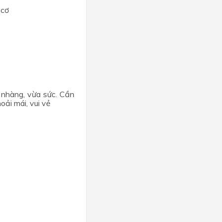
 cơ
p nhàng, vừa sức. Cần
oải mái, vui vẻ