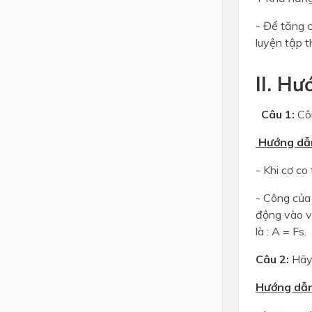
- Để tăng 
luyện tập t
II. Hư
Câu
1:
Côn
Hướng dẫn 
- Khi cơ co
- Công của 
động vào v
là : A = Fs.
Câu 2:
Hãy 
Hướng dẫn 