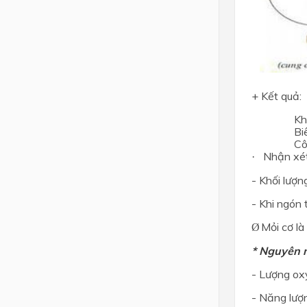
+ Kết quả:
Kh
Bi
Cô
Nhận xét
·
- Khối lượn
- Khi ngón 
Mỏi cơ là
Ø
* Nguyên 
- Lượng ox
- Năng lượn