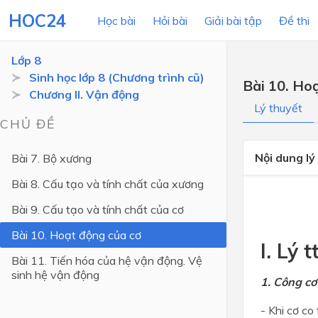
HOC24
Học bài
Hỏi bài
Giải bài tập
Đề thi
Lớp 8
Sinh học lớp 8 (Chương trình cũ)
Bài 10. Ho
Chương II. Vận động
LỚP HỌC
MÔN
Lý thuyết
CHỦ ĐỀ
Lớp 12
Nội dung lý
Bài 7. Bộ xương
Lớp 11
Bài 8. Cấu tạo và tính chất của xương
Lớp 10
Bài 9. Cấu tạo và tính chất của cơ
Lớp 9
Bài 10. Hoạt động của cơ
Lớp 8
I. Lý 
Bài 11. Tiến hóa của hệ vận động. Vệ
Lớp 7
sinh hệ vận động
1. Công cơ
Lớp 6
- Khi cơ co
Lớp 5