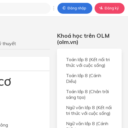
Đăng nhập
Đăng ký
trả lời
Khoá học trên OLM
ả lời cho câu hỏi của
(olm.vn)
BÀI HỌC
ý thuyết
Toán lớp 8 (Kết nối tri
thức với cuộc sống)
Toán lớp 8 (Cánh
 CƠ
Diều)
Toán lớp 8 (Chân trời
sáng tạo)
Ngữ văn lớp 8 (Kết nối
tri thức với cuộc sống)
Ngữ văn lớp 8 (Cánh
 công