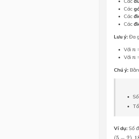
Các
đ
Các
g
Các
đ
Các
đ
Lưu ý:
Đa g
n=
n
Với
n
n=
n
Với
n
Chú ý:
Bằng
Số
Tổ
Ví dụ:
Số đ
(
5
−
2
)
.
1