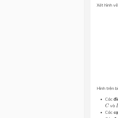
Xét hình vẽ
Hình trên b
Các
đỉ
và
C
Các
c