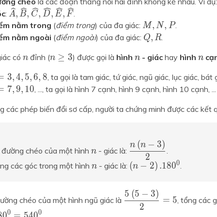
ường chéo
là các đoạn thẳng nối hai đỉnh không kề nhau. Ví dụ
\widehat{A},\widehat{B},\widehat{C},\widehat
ˆ
ˆ
ˆ
ˆ
ˆ
ˆ
,
,
,
,
,
óc
:
.
A
B
C
D
E
F
,
,
,
,
,
A
B
C
D
E
F
M,N,P
,
,
,
,
M
N
P
iểm nằm trong
(
điểm trong
) của đa giác:
.
M
N
P
Q,R
,
,
Q
R
iểm nằm ngoài
(
điểm ngoài
) của đa giác:
.
Q
R
n
n\ge3
n
n
n
n
n
≥
3
n
≥
3
iác có
đỉnh (
) được gọi là
hình
- giác
hay
hình
cạ
n
n
n
n
3,4,5,6,8
=
3
,
4
,
5
,
6
,
8
=
3
,
4
,
5
,
6
,
8
, ta gọi là tam giác, tứ giác, ngũ giác, lục giác, bát 
7,9,10
=
7
,
9
,
10
=
7
,
9
,
1
0
, ..., ta gọi là hình 7 cạnh, hình 9 cạnh, hình 10 cạnh, ...
 các phép biến đổi sơ cấp, người ta chứng minh được các kết 
n
\dfrac{n\left(n-3\rig
n
(
−
3
)
(
−
3
)
n
n
n
n
 đường chéo của một hình
- giác là:
.
n
2
2
n
\left(n-2\right).180^
n
0
0
(
−
2
)
.
18
0
(
−
2
)
.
1
8
0
ng các góc trong một hình
- giác là:
.
n
n
n
\dfrac{5\left(5-3\righ
5
(
5
−
3
)
5
(
5
−
3
)
=
5
ường chéo của một hình ngũ giác là
, tổng các 
=
5
2
2
0
0
8
0
=
5
4
0
.