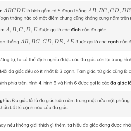
ABCDE
AB,BC,CD,DE,A
,
,
,
,
,
,
A
B
C
D
E
A
B
B
C
C
D
D
E
ác
là hình gồm có 5 đoạn thẳng
A
B
C
D
E
A
B
B
C
C
D
D
E
 đoạn thẳng nào có một điểm chung cũng không cùng nằm trên
A,B,C,D,E
,
,
,
,
,
,
,
,
A
B
C
D
E
iểm
được gọi là các
đỉnh
của đa giác.
A
B
C
D
E
AB,BC,CD,DE,AE
,
,
,
,
,
,
,
,
A
B
B
C
C
D
D
E
A
E
ạn thẳng
được gọi là các
cạnh
của đ
A
B
B
C
C
D
D
E
A
E
ơng tự, ta có thể định nghĩa được các đa giác còn lại trong hìn
Mỗi đa giác đều có ít nhất là 3 cạnh. Tam giác, tứ giác cũng là 
ình phía trên, hình 4, hình 5 và hình 6 được gọi là các
đa giác lồ
ghĩa:
Đa giác lồi là đa giác luôn nằm trong một nửa mặt phẳng
hứa bất kì cạnh nào của đa giác.
ay nếu không giải thích gì thêm, ta hiểu đa giác đang được nhắc