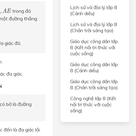
E
Lịch sử và địa lý lớp 8
,
,
A
E
trong đó
A
E
(Cánh diều)
 một đường thẳng.
Lịch sử và địa lý lớp 8
(Chân trời sáng tạo)
Giáo dục công dân lớp
a giác đó.
8 (Kết nối tri thức với
cuộc sống)
h.
Giáo dục công dân lớp
8 (Cánh diều)
các đa giác.
Giáo dục công dân lớp
i
.
8 (Chân trời sáng tạo)
Công nghệ lớp 8 (Kết
 có bờ là đường
nối tri thức với cuộc
sống)
 đến là đa giác lồi.