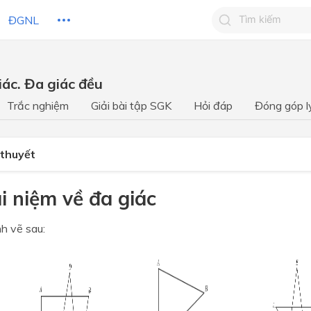
ĐGNL
Tìm kiếm câu 
iác. Đa giác đều
Tìm kiếm câu tr
 HỌC
CHỦ ĐỀ / CHƯƠNG
bạn
Trắc nghiệm
Giải bài tập SGK
Hỏi đáp
Đóng góp l
 thuyết
i niệm về đa giác
h vẽ sau: