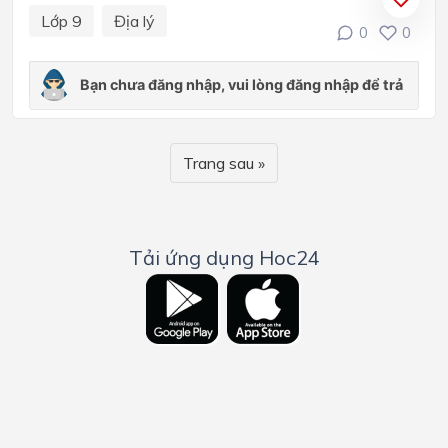
Lớp 9
Địa lý
0
0
Trang sau »
Tải ứng dụng Hoc24