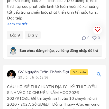
phố Đà Nẵng, câu 2.---Trích câu 2 (2,0 điểm): a, Giải
thích tại sao phát triển kinh tế tuần hoàn là xu hướng
tất yếu trong chiến lược phát triển kinh tế nước ta h...
Đọc tiếp
Xem chi tiết
Lớp 9
Địa lý
0
0
GV Nguyễn Trần Thành Đạt
Giáo viên
29 tháng 5 lúc 18:36
CÂU HỎI ĐỀ THI CHUYÊN ĐỊA LÝ - KỲ THI TUYỂN
SINH VÀO 10 CHUYÊN NĂM HỌC 2026 -
2027#1CĐL. Đề thi tuyển sinh vào 10 chuyên Địa lí
2026 - 2027, Sở GD&ĐT Đồng Tháp---Các em cùng