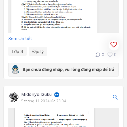
Xem chi tiết
Lớp 9
Địa lý
0
0
Midoriya Izuku
5 tháng 11 2024 lúc 23:04