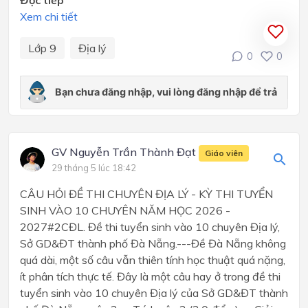
Đọc tiếp
Xem chi tiết
Lớp 9
Địa lý
0
0
GV Nguyễn Trần Thành Đạt
Giáo viên
29 tháng 5 lúc 18:42
CÂU HỎI ĐỀ THI CHUYÊN ĐỊA LÝ - KỲ THI TUYỂN
SINH VÀO 10 CHUYÊN NĂM HỌC 2026 -
2027#2CĐL. Đề thi tuyển sinh vào 10 chuyên Địa lý,
Sở GD&ĐT thành phố Đà Nẵng.---Đề Đà Nẵng không
quá dài, một số câu vẫn thiên tính học thuật quá nặng,
ít phân tích thực tế. Đây là một câu hay ở trong đề thi
tuyển sinh vào 10 chuyên Địa lý của Sở GD&ĐT thành