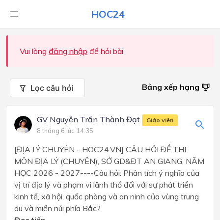
HOC24
Vui lòng
đăng nhập
để hỏi bài
Bảng xếp hạng
Lọc câu hỏi
GV Nguyễn Trần Thành Đạt
Giáo viên
8 tháng 6 lúc 14:35
[ĐỊA LÝ CHUYÊN - HOC24.VN] CÂU HỎI ĐỀ THI
MÔN ĐỊA LÝ (CHUYÊN), SỞ GD&ĐT AN GIANG, NĂM
HỌC 2026 - 2027----Câu hỏi: Phân tích ý nghĩa của
vị trí địa lý và phạm vi lãnh thổ đối với sự phát triển
kinh tế, xã hội, quốc phòng và an ninh của vùng trung
du và miền núi phía Bắc?