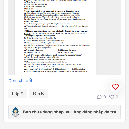
Xem chi tiết
Lớp 9
Địa lý
0
0