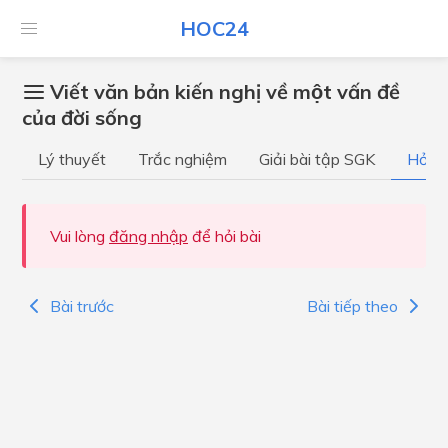
HOC24
Viết văn bản kiến nghị về một vấn đề
của đời sống
Lý thuyết
Trắc nghiệm
Giải bài tập SGK
Hỏi đ
Vui lòng
đăng nhập
để hỏi bài
Bài trước
Bài tiếp theo