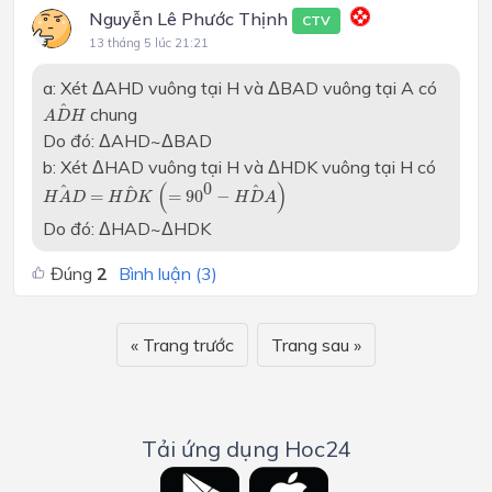
Nguyễn Lê Phước Thịnh
CTV
13 tháng 5 lúc 21:21
a: Xét ΔAHD vuông tại H và ΔBAD vuông tại A có
A
D
H
^
^
chung
A
D
H
Do đó: ΔAHD~ΔBAD
b: Xét ΔHAD vuông tại H và ΔHDK vuông tại H có
H
A
D
^
=
H
D
K
^
(
=
90
0
−
H
D
A
^
)
(
)
0
^
^
^
=
=
90
−
H
A
D
H
D
K
H
D
A
Do đó: ΔHAD~ΔHDK
Đúng
2
Bình luận (
3
)
« Trang trước
Trang sau »
Tải ứng dụng Hoc24