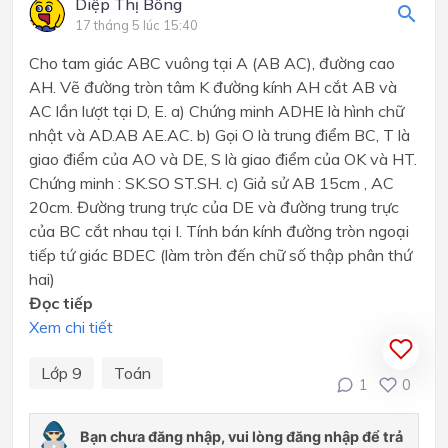
Diệp Thị Bông
17 tháng 5 lúc 15:40
Cho tam giác ABC vuông tại A (AB AC), đường cao
AH. Vẽ đường tròn tâm K đường kính AH cắt AB và
AC lần lượt tại D, E. a) Chứng minh ADHE là hình chữ
nhật và AD.AB AE.AC. b) Gọi O là trung điểm BC, T là
giao điểm của AO và DE, S là giao điểm của OK và HT.
Chứng minh : SK.SO ST.SH. c) Giả sử AB 15cm , AC
20cm. Đường trung trực của DE và đường trung trực
của BC cắt nhau tại I. Tính bán kính đường tròn ngoại
tiếp tứ giác BDEC (làm tròn đến chữ số thập phân thứ
hai)
Đọc tiếp
Xem chi tiết
Lớp 9
Toán
1
0