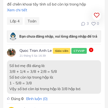
để chiên khoai tây tính số bơ còn lại trong hộp
Xem chi tiết
Lớp 4
Toán
3
0
Quoc Tran Anh Le
Giáo viên
CTVVIP
21 tháng 5 lúc 16:39
Số bơ mẹ đã dùng là:
3/8 + 1/4 = 3/8 + 2/8 = 5/8
Số bơ còn lại trong hộp là:
1 - 5/8 = 3/8
Vậy số bơ còn lại trong hộp là 3/8 hộp bơ.
Đúng
0
Bình luận (
0
)