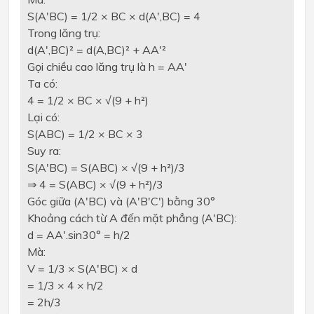
S(A'BC) = 1/2 × BC × d(A',BC) = 4
Trong lăng trụ:
d(A',BC)² = d(A,BC)² + AA'²
Gọi chiều cao lăng trụ là h = AA'
Ta có:
4 = 1/2 × BC × √(9 + h²)
Lại có:
S(ABC) = 1/2 × BC × 3
Suy ra:
S(A'BC) = S(ABC) × √(9 + h²)/3
⇒ 4 = S(ABC) × √(9 + h²)/3
Góc giữa (A'BC) và (A'B'C') bằng 30°
Khoảng cách từ A đến mặt phẳng (A'BC):
d = AA'.sin30° = h/2
Mà:
V = 1/3 × S(A'BC) × d
= 1/3 × 4 × h/2
= 2h/3