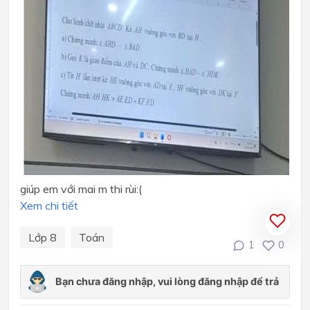
giúp em với mai m thi rùi:(
Xem chi tiết
Lớp 8
Toán
1
0