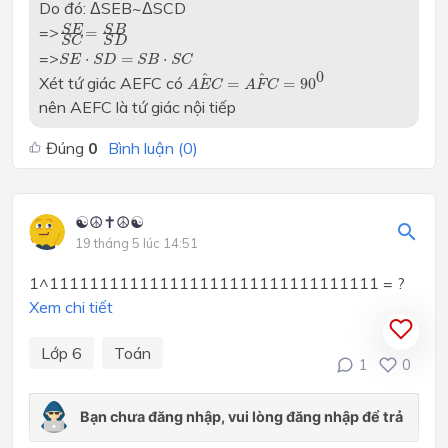
Do đó: ΔSEB~ΔSCD
S
E
S
C
=
S
B
S
D
=>
S
E
S
B
=
S
C
S
D
S
E
⋅
S
D
=
S
B
⋅
S
C
=>
⋅
=
⋅
S
E
S
D
S
B
S
C
A
E
C
^
=
A
F
C
^
=
90
0
0
^
^
Xét tứ giác AEFC có
=
=
90
A
E
C
A
F
C
nên AEFC là tứ giác nội tiếp
Đúng
0
Bình luận (
0
)
☯☮✝☮☯
19 tháng 5 lúc 14:51
1^111111111111111111111111111111111 = ?
Xem chi tiết
Lớp 6
Toán
1
0