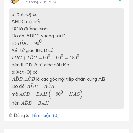
15 tháng 5 lúc 19:34
a: Xét (O) có
ΔBDC nội tiếp
BC là đường kính
Do dó: ΔBDC vuông tại D
B
D
C
^
=
90
0
0
^
=>
=
90
B
D
C
Xét tứ giác IHCD có
I
H
C
^
+
I
D
C
^
=
90
0
+
90
0
=
180
0
0
0
0
^
^
+
=
90
+
90
=
180
I
H
C
I
D
C
nên IHCD là tứ giác nội tiếp
b: Xét (O) có
A
D
B
^
;
A
C
B
^
^
^
là các góc nội tiếp chắn cung AB
;
A
D
B
A
C
B
A
D
B
^
=
A
C
B
^
^
^
Do đó:
=
A
D
B
A
C
B
A
C
B
^
=
B
A
H
^
(
=
90
0
−
H
A
C
^
)
(
)
0
^
^
^
mà
=
=
90
−
A
C
B
B
A
H
H
A
C
A
D
B
^
=
B
A
H
^
^
^
nên
=
A
D
B
B
A
H
Đúng
2
Bình luận (
0
)