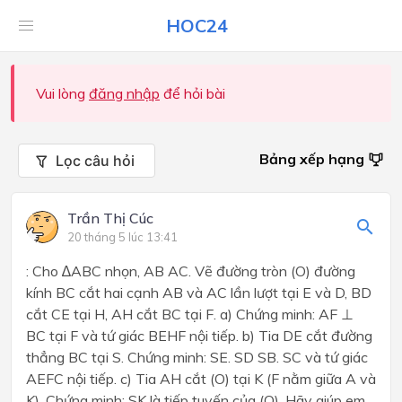
HOC24
Vui lòng
đăng nhập
để hỏi bài
Bảng xếp hạng
Lọc câu hỏi
Trần Thị Cúc
20 tháng 5 lúc 13:41
: Cho ∆ABC nhọn, AB AC. Vẽ đường tròn (O) đường
kính BC cắt hai cạnh AB và AC lần lượt tại E và D, BD
cắt CE tại H, AH cắt BC tại F. a) Chứng minh: AF ⊥
BC tại F và tứ giác BEHF nội tiếp. b) Tia DE cắt đường
thẳng BC tại S. Chứng minh: SE. SD SB. SC và tứ giác
AEFC nội tiếp. c) Tia AH cắt (O) tại K (F nằm giữa A và
K). Chứng minh: SK là tiếp tuyến của (O). Hãy giúp em