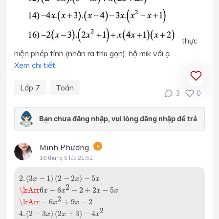
thực
hiện phép tính (nhân ra thu gọn), hộ mik với ạ.
Xem chi tiết
Lớp 7
Toán
3
0
Minh Phương
16 tháng 5 lúc 21:52
2.
(
3
x
−
1
)
(
2
−
2
x
)
−
5
x
2.
(
3
−
1
)
(
2
−
2
)
−
5
x
x
x
\lrArr
6
x
−
6
x
2
−
2
+
2
x
−
5
x
2
\lrArr
6
−
6
−
2
+
2
−
5
x
x
x
x
\lrArr
−
6
x
2
+
9
x
−
2
2
\lrArr
−
6
+
9
−
2
x
x
4.
(
2
−
3
x
)
(
2
x
+
3
)
−
4
x
2
2
4.
(
2
−
3
)
(
2
+
3
)
−
4
x
x
x