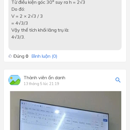
Từ điều kiện góc 30° suy ra h = 2√3
Do đó:
V = 2 × 2√3 / 3
= 4√3/3
Vậy thể tích khối lăng trụ là:
4√3/3.
Đúng
0
Bình luận (
0
)
Thành viên ẩn danh
13 tháng 5 lúc 21:19