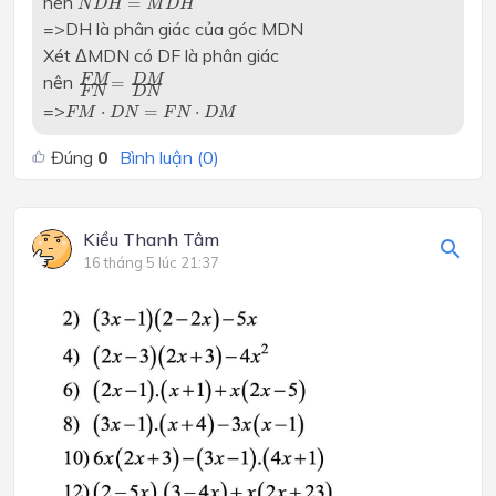
nên
=
N
D
H
M
D
H
=>DH là phân giác của góc MDN
Xét ΔMDN có DF là phân giác
F
M
F
N
=
D
M
D
N
nên
F
M
D
M
=
F
N
D
N
F
M
⋅
D
N
=
F
N
⋅
D
M
=>
⋅
=
⋅
F
M
D
N
F
N
D
M
Đúng
0
Bình luận (
0
)
Kiều Thanh Tâm
16 tháng 5 lúc 21:37