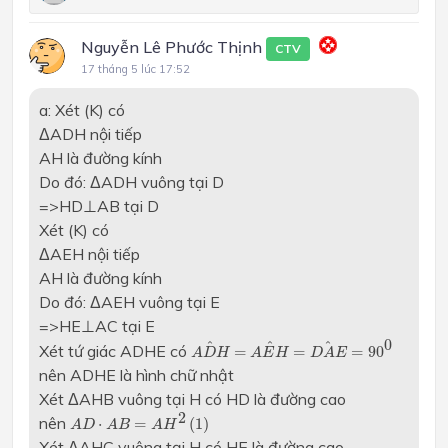
Nguyễn Lê Phước Thịnh
CTV
17 tháng 5 lúc 17:52
a: Xét (K) có
ΔADH nội tiếp
AH là đường kính
Do đó: ΔADH vuông tại D
=>HD⊥AB tại D
Xét (K) có
ΔAEH nội tiếp
AH là đường kính
Do đó: ΔAEH vuông tại E
=>HE⊥AC tại E
A
D
H
^
=
A
E
H
^
=
D
A
E
^
=
90
0
0
^
^
^
Xét tứ giác ADHE có
=
=
=
90
A
D
H
A
E
H
D
A
E
nên ADHE là hình chữ nhật
Xét ΔAHB vuông tại H có HD là đường cao
A
D
⋅
A
B
=
A
H
2
(
1
)
2
nên
⋅
=
(
1
)
A
D
A
B
A
H
Xét ΔAHC vuông tại H có HE là đường cao