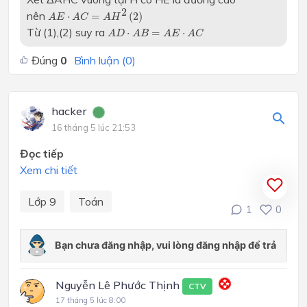
A
E
⋅
A
C
=
A
H
2
(
2
)
2
nên
⋅
=
(
2
)
A
E
A
C
A
H
A
D
⋅
A
B
=
A
E
⋅
A
C
Từ (1),(2) suy ra
⋅
=
⋅
A
D
A
B
A
E
A
C
Đúng
0
Bình luận (
0
)
hacker
16 tháng 5 lúc 21:53
Đọc tiếp
Xem chi tiết
Lớp 9
Toán
1
0
Nguyễn Lê Phước Thịnh
CTV
17 tháng 5 lúc 8:00