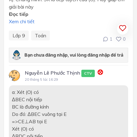
giải bài này
Đọc tiếp
Xem chi tiết
Lớp 9
Toán
1
0
Nguyễn Lê Phước Thịnh
CTV
20 tháng 5 lúc 16:29
a: Xét (O) có
ΔBEC nội tiếp
BC là đường kính
Do đó: ΔBEC vuông tại E
=>CE⊥AB tại E
Xét (O) có
ΔBDC nội tiếp