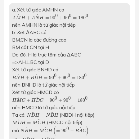
a: Xét tứ giác AMHN có
A
M
H
^
+
A
N
H
^
=
90
0
+
90
0
=
180
0
0
0
0
^
^
+
=
90
+
90
=
180
A
M
H
A
N
H
nên AMHN là tứ giác nội tiếp
b: Xét ΔABC có
BM,CN là các đường cao
BM cắt CN tại H
Do đó: H là trực tâm của ΔABC
=>AH⊥BC tại D
Xét tứ giác BNHD có
B
N
H
^
+
B
D
H
^
=
90
0
+
90
0
=
180
0
0
0
0
^
^
+
=
90
+
90
=
180
B
N
H
B
D
H
nên BNHD là tứ giác nội tiếp
Xét tứ giác HMCD có
H
M
C
^
+
H
D
C
^
=
90
0
+
90
0
=
180
0
0
0
0
^
^
+
=
90
+
90
=
180
H
M
C
H
D
C
nên HMCD là tứ giác nội tiếp
N
D
H
^
=
N
B
H
^
^
^
Ta có:
(NBDH nội tiếp)
=
N
D
H
N
B
H
M
D
H
^
=
M
C
H
^
^
^
(HMCD nội tiếp)
=
M
D
H
M
C
H
N
B
H
^
=
M
C
H
^
(
=
90
0
−
B
A
C
^
)
(
)
0
^
^
^
mà
=
=
90
−
N
B
H
M
C
H
B
A
C
N
D
H
^
=
M
D
H
^
^
^