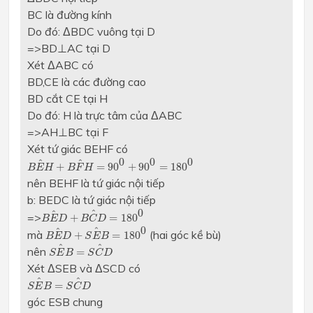
BC là đường kính
Do đó: ΔBDC vuông tại D
=>BD⊥AC tại D
Xét ΔABC có
BD,CE là các đường cao
BD cắt CE tại H
Do đó: H là trực tâm của ΔABC
=>AH⊥BC tại F
Xét tứ giác BEHF có
B
E
H
^
+
B
F
H
^
=
90
0
+
90
0
=
180
0
0
0
0
^
^
+
=
90
+
90
=
180
B
E
H
B
F
H
nên BEHF là tứ giác nội tiếp
b: BEDC là tứ giác nội tiếp
B
E
D
^
+
B
C
D
^
=
180
0
0
^
^
=>
+
=
180
B
E
D
B
C
D
B
E
D
^
+
S
E
B
^
=
180
0
0
^
^
mà
(hai góc kề bù)
+
=
180
B
E
D
S
E
B
S
E
B
^
=
S
C
D
^
^
^
nên
=
S
E
B
S
C
D
Xét ΔSEB và ΔSCD có
S
E
B
^
=
S
C
D
^
^
^
=
S
E
B
S
C
D
góc ESB chung