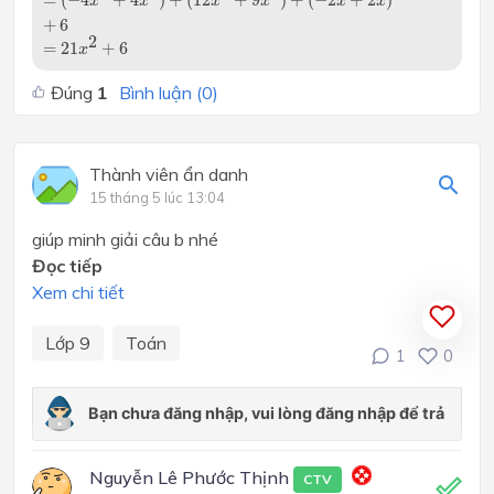
x
x
x
x
x
x
+
6
=
21
x
2
+
6
2
=
21
+
6
x
Đúng
1
Bình luận (
0
)
Thành viên ẩn danh
15 tháng 5 lúc 13:04
giúp minh giải câu b nhé
Đọc tiếp
Xem chi tiết
Lớp 9
Toán
1
0
Nguyễn Lê Phước Thịnh
CTV