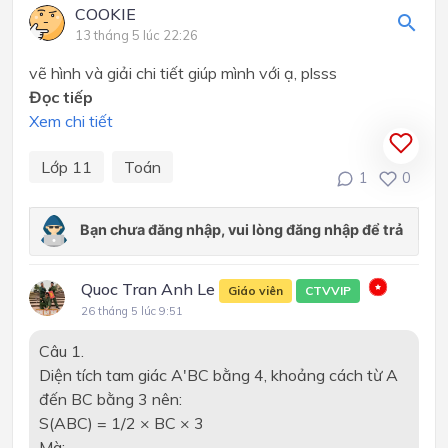
COOKIE
13 tháng 5 lúc 22:26
vẽ hình và giải chi tiết giúp mình với ạ, plsss
Đọc tiếp
Xem chi tiết
Lớp 11
Toán
1
0
Quoc Tran Anh Le
Giáo viên
CTVVIP
26 tháng 5 lúc 9:51
Câu 1.
Diện tích tam giác A'BC bằng 4, khoảng cách từ A
đến BC bằng 3 nên:
S(ABC) = 1/2 × BC × 3
Mà: