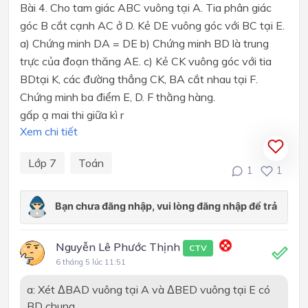
Bài 4. Cho tam giác ABC vuông tại A. Tia phân giác
góc B cắt cạnh AC ở D. Kẻ DE vuông góc với BC tại E.
a) Chứng minh DA = DE b) Chứng minh BD là trung
trực của đoạn thăng AE. c) Kẻ CK vuông góc với tia
BDtại K, các đường thẳng CK, BA cắt nhau tại F.
Chứng minh ba điểm E, D. F thằng hàng.
gấp ạ mai thi giữa kì r
Xem chi tiết
Lớp 7
Toán
1
1
Nguyễn Lê Phước Thịnh
CTV
6 tháng 5 lúc 11:51
a: Xét ΔBAD vuông tại A và ΔBED vuông tại E có
BD chung