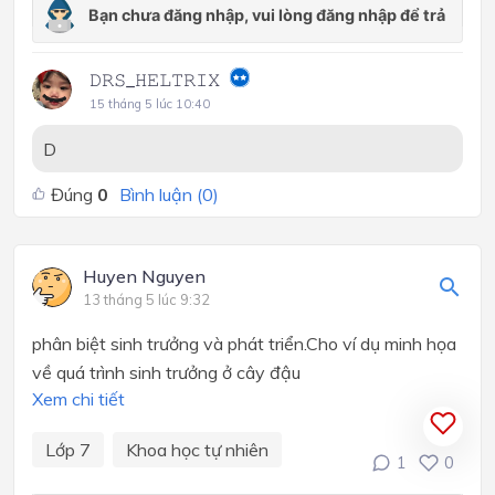
𝙳𝚁𝚂_𝙷𝙴𝙻𝚃𝚁𝙸𝚇
15 tháng 5 lúc 10:40
D
Đúng
0
Bình luận (
0
)
Huyen Nguyen
13 tháng 5 lúc 9:32
phân biệt sinh trưởng và phát triển.Cho ví dụ minh họa
về quá trình sinh trưởng ở cây đậu
Xem chi tiết
Lớp 7
Khoa học tự nhiên
1
0