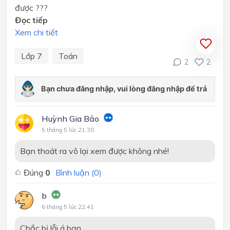
được ???
Đọc tiếp
Xem chi tiết
Lớp 7
Toán
2
2
Huỳnh Gia Bảo
5 tháng 5 lúc 21:30
Bạn thoát ra vô lại xem được không nhé!
Đúng
0
Bình luận (
0
)
b
6 tháng 5 lúc 22:41
Chắc bị lỗi á bạn