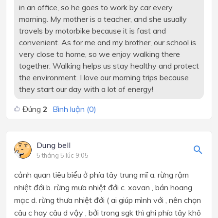
in an office, so he goes to work by car every
morning. My mother is a teacher, and she usually
travels by motorbike because it is fast and
convenient. As for me and my brother, our school is
very close to home, so we enjoy walking there
together. Walking helps us stay healthy and protect
the environment. I love our morning trips because
they start our day with a lot of energy!
Đúng
2
Bình luận (
0
)
Dung bell
5 tháng 5 lúc 9:05
cảnh quan tiêu biểu ở phía tây trung mĩ a. rừng rậm
nhiệt đới b. rừng mưa nhiệt đới c. xavan , bán hoang
mạc d. rừng thưa nhiệt đới ( ai giúp mình với , nên chọn
câu c hay câu d vậy , bởi trong sgk thì ghi phía tây khô