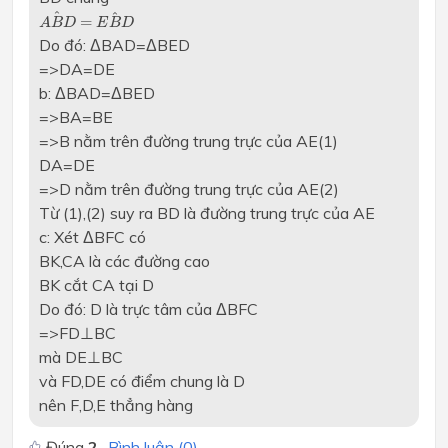
A
B
D
^
=
E
B
D
^
^
^
=
A
B
D
E
B
D
Do đó: ΔBAD=ΔBED
=>DA=DE
b: ΔBAD=ΔBED
=>BA=BE
=>B nằm trên đường trung trực của AE(1)
DA=DE
=>D nằm trên đường trung trực của AE(2)
Từ (1),(2) suy ra BD là đường trung trực của AE
c: Xét ΔBFC có
BK,CA là các đường cao
BK cắt CA tại D
Do đó: D là trực tâm của ΔBFC
=>FD⊥BC
mà DE⊥BC
và FD,DE có điểm chung là D
nên F,D,E thẳng hàng
Đúng
2
Bình luận (
0
)