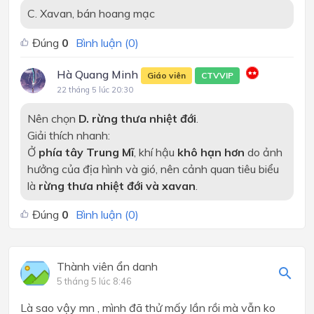
C. Xavan, bán hoang mạc
Đúng
0
Bình luận (
0
)
Hà Quang Minh
Giáo viên
CTVVIP
22 tháng 5 lúc 20:30
Nên chọn
D. rừng thưa nhiệt đới
.
Giải thích nhanh:
Ở
phía tây Trung Mĩ
, khí hậu
khô hạn hơn
do ảnh
hưởng của địa hình và gió, nên cảnh quan tiêu biểu
là
rừng thưa nhiệt đới và xavan
.
Đúng
0
Bình luận (
0
)
Thành viên ẩn danh
5 tháng 5 lúc 8:46
Là sao vậy mn , mình đã thử mấy lần rồi mà vẫn ko