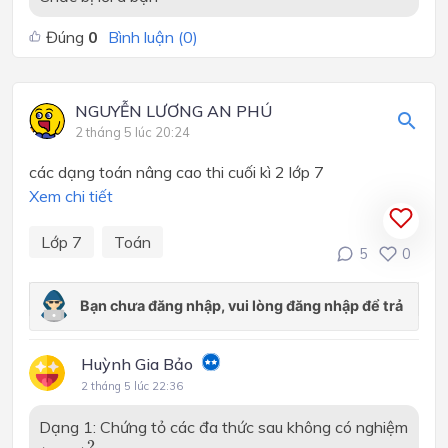
Đúng
0
Bình luận (
0
)
NGUYỄN LƯƠNG AN PHÚ
2 tháng 5 lúc 20:24
các dạng toán nâng cao thi cuối kì 2 lớp 7
Xem chi tiết
Lớp 7
Toán
5
0
Huỳnh Gia Bảo
2 tháng 5 lúc 22:36
Dạng 1: Chứng tỏ các đa thức sau không có nghiệm
(
x
−
1
)
2
+
7
2