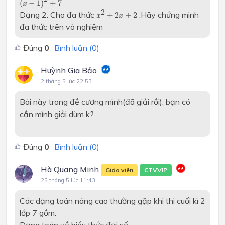
(
−
1
)
+
7
x
x
2
+
2
x
+
2
2
Dạng 2: Cho đa thức
.Hãy chứng minh
+
2
+
2
x
x
đa thức trên vô nghiệm
Đúng
0
Bình luận (
0
)
Huỳnh Gia Bảo
2 tháng 5 lúc 22:53
Bài này trong đề cương mình(đã giải rồi), bạn có
cần mình giải dùm k?
Đúng
0
Bình luận (
0
)
Hà Quang Minh
Giáo viên
CTVVIP
25 tháng 5 lúc 11:43
Các dạng toán nâng cao thường gặp khi thi cuối kì 2
lớp 7 gồm:
Dạng toán về biểu thức đại số