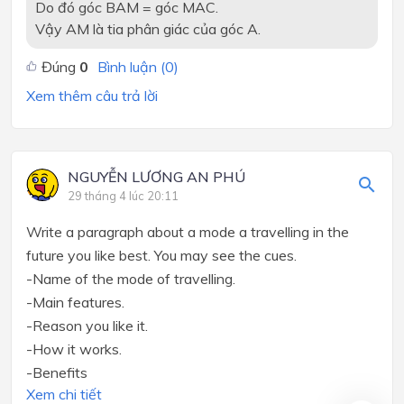
Do đó góc BAM = góc MAC.
Vậy AM là tia phân giác của góc A.
Đúng
0
Bình luận (
0
)
Xem thêm câu trả lời
NGUYỄN LƯƠNG AN PHÚ
29 tháng 4 lúc 20:11
Write a paragraph about a mode a travelling in the
future you like best. You may see the cues.
-Name of the mode of travelling.
-Main features.
-Reason you like it.
-How it works.
-Benefits
Xem chi tiết