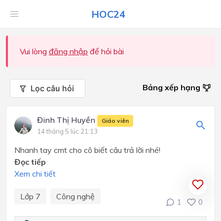
HOC24
Vui lòng
đăng nhập
để hỏi bài
Bảng xếp hạng
Lọc câu hỏi
Đinh Thị Huyền
Giáo viên
14 tháng 5 lúc 21:13
Nhanh tay cmt cho cô biết câu trả lời nhé!
Đọc tiếp
Xem chi tiết
Lớp 7
Công nghệ
1
0