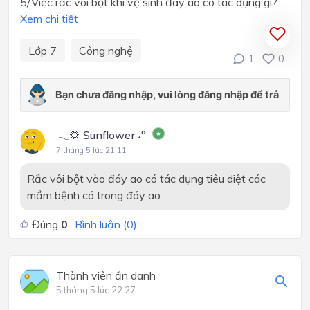
5/Việc rắc vôi bột khi vệ sinh đáy ao có tác dụng gì?
Xem chi tiết
Lớp 7
Công nghệ
1
0
𓂃🌻 Sunflower ˖°
7 tháng 5 lúc 21:11
Rắc vôi bột vào đáy ao có tác dụng tiêu diệt các
mầm bệnh có trong đáy ao.
Đúng
0
Bình luận (
0
)
Thành viên ẩn danh
5 tháng 5 lúc 22:27