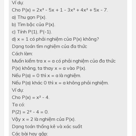
Ví dụ:
Cho P(x) = 2x³ - 5x + 1 - 3x³ + 4x² + 5x - 7.
a) Thu gọn P(x).
b) Tìm bậc của P(x).
c) Tính P(1), P(-1).
d) x = 1 có phải nghiệm của P(x) không?
Dạng toán tìm nghiệm của đa thức
Cách làm:
Muốn kiểm tra x = a có phải nghiệm của đa thức
P(x) không, ta thay x = a vào P(x).
Nếu P(a) = 0 thì x = a là nghiệm.
Nếu P(a) khác 0 thì x = a không phải nghiệm.
Ví dụ:
Cho P(x) = x² - 4.
Ta có:
P(2) = 2² - 4 = 0.
Vậy x = 2 là nghiệm của P(x).
Dạng toán thống kê và xác suất
Các bài hay gặp: