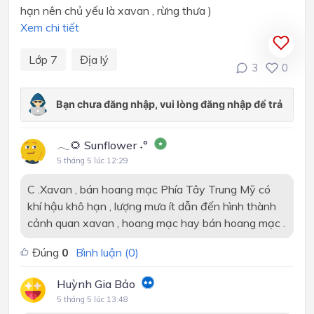
hạn nên chủ yếu là xavan , rừng thưa )
Xem chi tiết
Lớp 7
Địa lý
3
0
𓂃🌻 Sunflower ˖°
5 tháng 5 lúc 12:29
C .Xavan , bán hoang mạc Phía Tây Trung Mỹ có
khí hậu khô hạn , lượng mưa ít dẫn đến hình thành
cảnh quan xavan , hoang mạc hay bán hoang mạc .
Đúng
0
Bình luận (
0
)
Huỳnh Gia Bảo
5 tháng 5 lúc 13:48