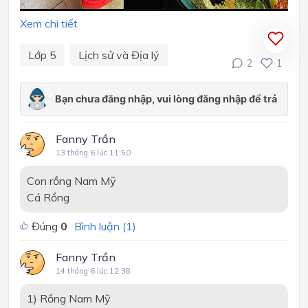
Xem chi tiết
Lớp 5
Lịch sử và Địa lý
2
1
Fanny Trần
13 tháng 6 lúc 11:50
Con rồng Nam Mỹ
Cá Rồng
Đúng
0
Bình luận (
1
)
Fanny Trần
14 tháng 6 lúc 12:38
1) Rồng Nam Mỹ