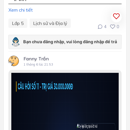
Xem chi tiết
Lớp 5
Lịch sử và Địa lý
4
0
Fanny Trần
1 tháng 6 lúc 21:53