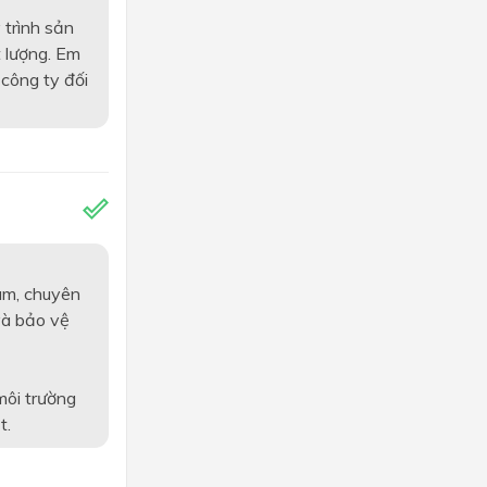
 trình sản
t lượng. Em
công ty đối
am, chuyên
và bảo vệ
môi trường
t.