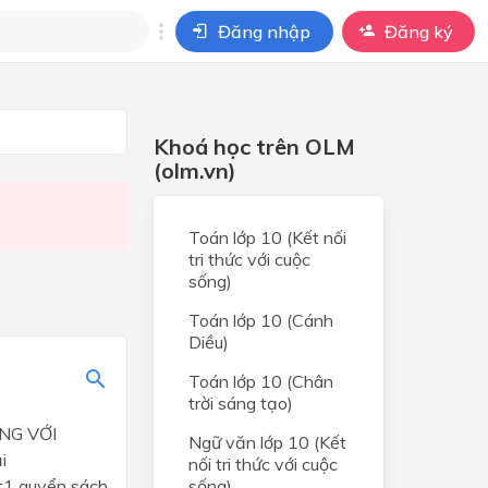
Đăng nhập
Đăng ký
i
Khoá học trên OLM
ho câu hỏi của
BÀI HỌC
(olm.vn)
ờng
Toán lớp 10 (Kết nối
t
tri thức với cuộc
sống)
 và
Toán lớp 10 (Cánh
Diều)
ia
Toán lớp 10 (Chân
trời sáng tạo)
NG VỚI
ng
Ngữ văn lớp 10 (Kết
i
nối tri thức với cuộc
1 quyển sách
sống)