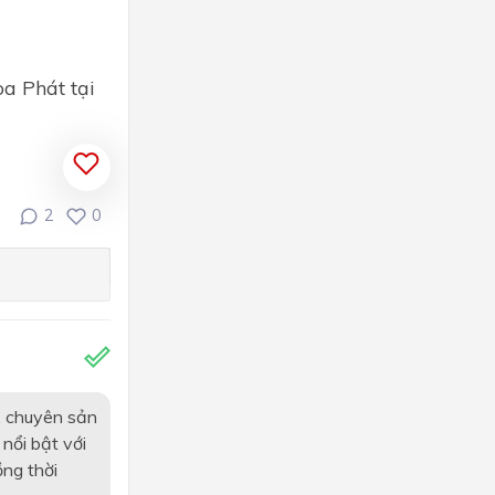
a Phát tại
2
0
, chuyên sản
nổi bật với
ồng thời