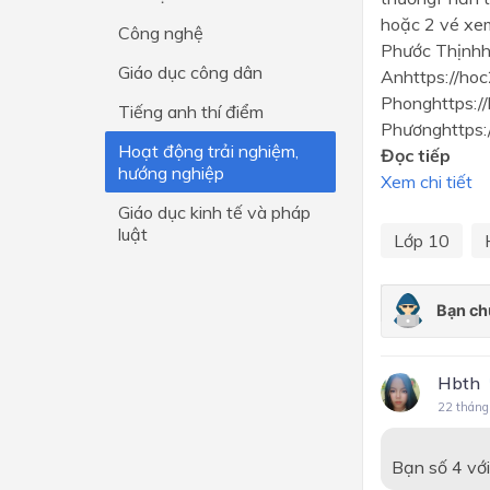
hoặc 2 vé x
Công nghệ
Lớp 4
Phước Thịnhh
Giáo dục công dân
Anhttps://h
Lớp 3
Phonghttps:
Tiếng anh thí điểm
Lớp 2
Phươnghttps:
Hoạt động trải nghiệm,
Đọc tiếp
Lớp 1
hướng nghiệp
Xem chi tiết
Giáo dục kinh tế và pháp
luật
Lớp 10
Hbth
22 tháng
Bạn số 4 với 