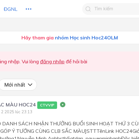
ĐGNL
Tìm kiếm câu trả lờ
Hãy tham gia
nhóm Học sinh Hoc24OLM
Tìm kiếm câu trả lời c
 HỌC
CHỦ ĐỀ / CHƯƠNG
bạn
Chủ đề 1: Xây dựng nhà trư
ng nhập. Vui lòng
đăng nhập
để hỏi bài
Chủ đề 2: Khám phá và phá
triển bản thân
Mới nhất
Chủ đề 3: Tư duy phản biện
tư duy tích cực
ẮC MÀU HOC24
CTVVIP
Chủ đề 4: Trách nhiệm với g
 2 2025 lúc 23:13
đình
 DANH SÁCH NHẬN THƯỞNG BUỔI SINH HOẠT THỨ 3 CÙ
Chủ đề 5: Tham gia xây dự
cộng đồng
GÓP Ý TƯỞNG CÙNG CLB SẮC MÀU]STTTênLink HOC24Giả
thưởng1Nguyễn Minh Anhhsth5atdan_nguyenminhanhĐặc biệt