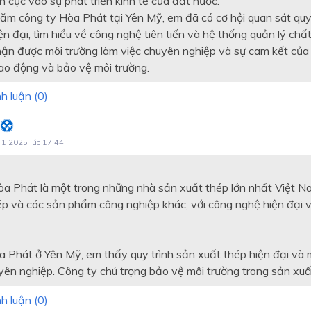
h cực vào sự phát triển kinh tế của đất nước.
hăm công ty Hòa Phát tại Yên Mỹ, em đã có cơ hội quan sát quy
ện đại, tìm hiểu về công nghệ tiên tiến và hệ thống quản lý chấ
ận được môi trường làm việc chuyên nghiệp và sự cam kết của 
lao động và bảo vệ môi trường.
h luận (
0
)
 1 2025 lúc 17:44
a Phát là một trong những nhà sản xuất thép lớn nhất Việt N
ép và các sản phẩm công nghiệp khác, với công nghệ hiện đại 
 Phát ở Yên Mỹ, em thấy quy trình sản xuất thép hiện đại và 
yên nghiệp. Công ty chú trọng bảo vệ môi trường trong sản xuấ
h luận (
0
)