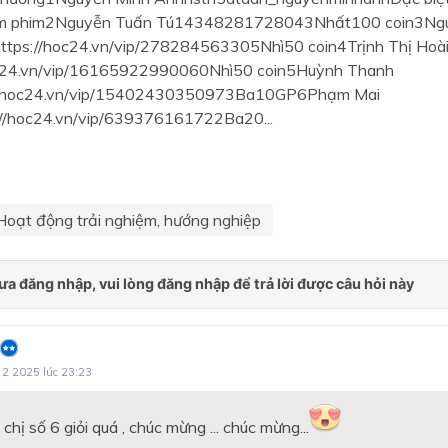
Chủ đề 6: Hành động vì môi
em phim2Nguyễn Tuấn Tú14348281728043Nhất100 coin3Ng
trường
ttps://hoc24.vn/vip/278284563305Nhì50 coin4Trịnh Thị Hoà
Chủ đề 7: Thông tin nghề n
oc24.vn/vip/16165922990060Nhì50 coin5Huỳnh Thanh
//hoc24.vn/vip/15402430350973Ba10GP6Phạm Mai
Chủ đề 8: Chọn nghề, chọn
//hoc24.vn/vip/639376161722Ba20...
trường
Chủ đề 9: Rèn luyện bản th
theo định hướng nghề nghi
Chủ đề 1. Phát huy truyền 
Hoạt động trải nghiệm, hướng nghiệp
nhà trường
BẢN 1
Chủ đề 1: Thể hiện phẩm c
tốt đẹp của người học sinh
Chủ đề 2: Khám phá bản th
 2 2025 lúc 23:23
Chủ đề 2: Xây dựng quan đ
sống
chị số 6 giỏi quá , chúc mừng ... chúc mừng...