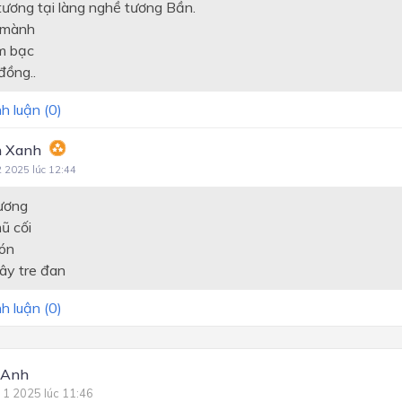
ương tại làng nghề tương Bần.
 mành
m bạc
đồng..
h luận (
0
)
 Xanh
2 2025 lúc 12:44
tương
ũ cối
ón
ây tre đan
h luận (
0
)
 Anh
 1 2025 lúc 11:46