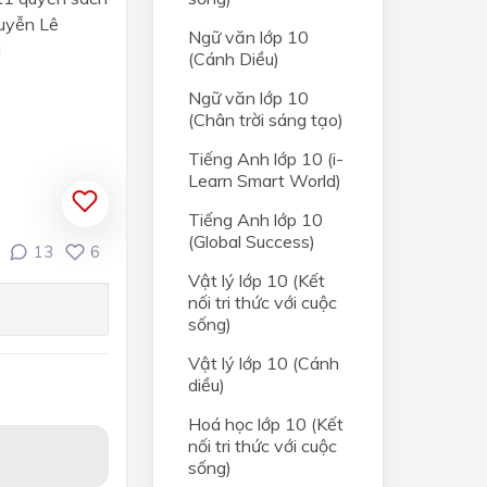
uyễn Lê
Ngữ văn lớp 10
i
(Cánh Diều)
ghiệp
Ngữ văn lớp 10
(Chân trời sáng tạo)
Tiếng Anh lớp 10 (i-
ân
Learn Smart World)
ệp
Tiếng Anh lớp 10
thống
(Global Success)
13
6
Vật lý lớp 10 (Kết
nối tri thức với cuộc
sống)
hất
Vật lý lớp 10 (Cánh
diều)
ân
Hoá học lớp 10 (Kết
iểm
nối tri thức với cuộc
sống)