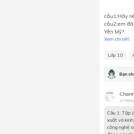
câu1:Hãy nê
câu2:em đã 
Yên Mỹ?
Xem chi tiết
Lớp 10
Chanh
22 tháng
Câu 1: Tập 
xuất và kinh
công nghệ sả