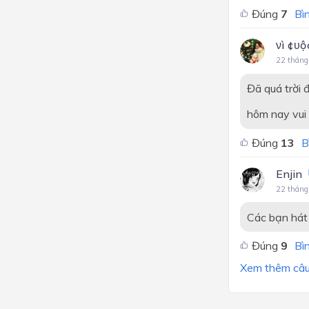
Đúng
7
Bìn
νì ¢υộ
22 tháng
Đã quá trời 
hôm nay vui 
Đúng
13
B
Enjin
22 tháng
Các bạn hát
Đúng
9
Bìn
Xem thêm câu 