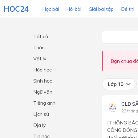
HOC24
Học bài
Hỏi bài
Giải bài tập
Đề thi
Tất cả
LỚP HỌC
MÔN
Toán
Vật lý
Lớp 12
Bạn chưa đă
Hóa học
Lớp 11
Sinh học
Lớp 10
Lớp 10
Ngữ văn
Lớp 9
Tiếng anh
CLB S
Lớp 8
22 tháng
Lịch sử
Lớp 7
[THÔNG BÁO
Địa lý
Lớp 6
CỔNG ĐÓNG 
Tin học
thưởngPhần 
Lớp 5