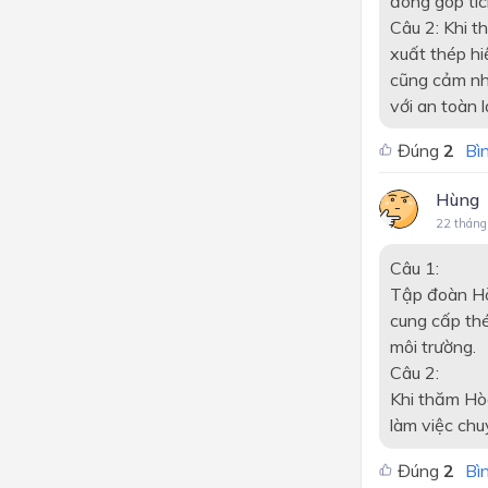
đóng góp tíc
Câu 2: Khi t
xuất thép hi
cũng cảm nh
với an toàn 
Đúng
2
Bìn
Hùng
22 tháng
Câu 1:
Tập đoàn Hò
cung cấp th
môi trường.
Câu 2:
Khi thăm Hòa
làm việc chu
Đúng
2
Bìn