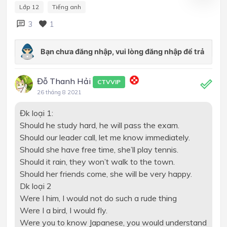
Lớp 12
Tiếng anh
3
1
Đỗ Thanh Hải
CTVVIP
26 tháng 8 2021
Đk loại 1:
Should he study hard, he will pass the exam.
Should our leader call, let me know immediately.
Should she have free time, she’ll play tennis.
Should it rain, they won’t walk to the town.
Should her friends come, she will be very happy.
Dk loại 2
Were I him, I would not do such a rude thing
Were I a bird, I would fly.
Were you to know Japanese, you would understand