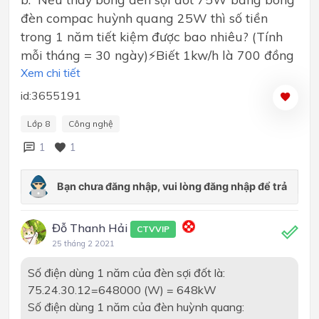
đèn compac huỳnh quang 25W thì số tiền
trong 1 năm tiết kiệm được bao nhiêu? (Tính
mỗi tháng = 30 ngày)⚡Biết 1kw/h là 700 đồng
Xem chi tiết
id:3655191
Lớp 8
Công nghệ
1
1
Đỗ Thanh Hải
CTVVIP
25 tháng 2 2021
Số điện dùng 1 năm của đèn sợi đốt là:
75.24.30.12=648000 (W) = 648kW
Số điện dùng 1 năm của đèn huỳnh quang: