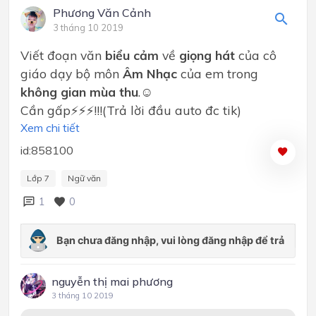
Phương Văn Cảnh
3 tháng 10 2019
Viết đoạn văn
biểu cảm
về
giọng hát
của cô
giáo dạy bộ môn
Âm Nhạc
của em trong
không gian mùa thu
.☺
Cần gấp⚡⚡⚡!!!(Trả lời đầu auto đc tik)
Xem chi tiết
id:858100
Lớp 7
Ngữ văn
1
0
nguyễn thị mai phương
3 tháng 10 2019