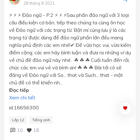
28 tháng 8 2021
⚡ ⚡ ⚡ Đảo ngữ - P.2 ⚡ ⚡ ⚡Sau phần đảo ngữ với 3 loại
câu điều kiện cơ bản, tiếp theo chúng ta cùng ôn học
về Đảo ngữ với các trạng từ. Bật mí cùng lưu ý là các
trạng từ được dùng để đảo ngữ phần lớn đều mang
nghĩa phủ định các em nhé!✔ Để vừa học vui, vừa kiếm
điểm cộng; các em hãy bình luận và đưa ra những ví dụ
về chủ đề đảo ngữ này nhé. ☘ ☘ ☘ Cuối tuần đến rồi,
chúc các em vui vẻ và bình an! ☘ ☘ ☘ Bài tới cô sẽ
đăng về Đảo ngữ với So... that và Such... that - một
chủ đề có thể khiến nh...
Đọc tiếp
Xem chi tiết
id:16656300
Lớp 12
Tiếng anh
10
18