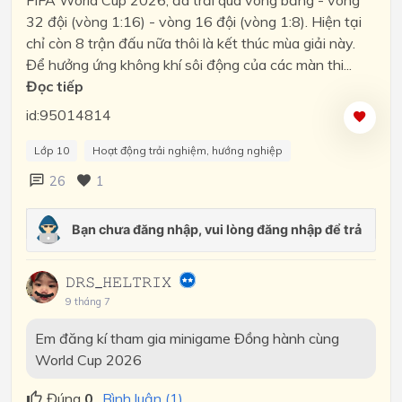
FIFA World Cup 2026, đã trải qua vòng bảng - vòng
32 đội (vòng 1:16) - vòng 16 đội (vòng 1:8). Hiện tại
chỉ còn 8 trận đấu nữa thôi là kết thúc mùa giải này.
Để hưởng ứng không khí sôi động của các màn thi...
Đọc tiếp
id:95014814
Lớp 10
Hoạt động trải nghiệm, hướng nghiệp
26
1
𝙳𝚁𝚂_𝙷𝙴𝙻𝚃𝚁𝙸𝚇
9 tháng 7
Em đăng kí tham gia minigame Đồng hành cùng
World Cup 2026
Đúng
0
Bình luận (1)