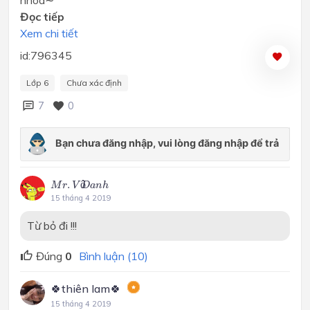
Đọc tiếp
Xem chi tiết
id:796345
Lớp 6
Chưa xác định
7
0
M
r
.
V
ô
D
a
n
h
.
ô
M
r
V
D
a
n
h
15 tháng 4 2019
Từ bỏ đi !!!
Đúng
0
Bình luận (10)
🍀thiên lam🍀
15 tháng 4 2019