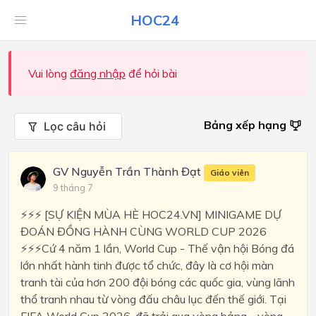
HOC24
Vui lòng
đăng nhập
để hỏi bài
Bảng xếp hạng
Lọc câu hỏi
GV Nguyễn Trần Thành Đạt
Giáo viên
9 tháng 7
⚡⚡⚡ [SỰ KIỆN MÙA HÈ HOC24.VN] MINIGAME DỰ
ĐOÁN ĐỒNG HÀNH CÙNG WORLD CUP 2026
⚡⚡⚡Cứ 4 năm 1 lần, World Cup - Thế vận hội Bóng đá
lớn nhất hành tinh được tổ chức, đây là cơ hội màn
tranh tài của hơn 200 đội bóng các quốc gia, vùng lãnh
thổ tranh nhau từ vòng đấu châu lục đến thế giới. Tại