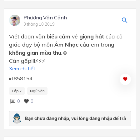
Phương Văn Cảnh
3 tháng 10 2019
Viết đoạn văn
biểu cảm
về
giọng hát
của cô
giáo dạy bộ môn
Âm Nhạc
của em trong
không gian mùa thu
.☺
Cần gấp!!!⚡⚡⚡
Xem chi tiết
id:858154
Lớp 7
Ngữ văn
0
0