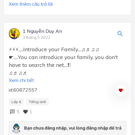
Xem thêm câu trả lời
1 Nguyễn Duy An
3 tháng 5 2022
⚡⚡⚡.....Introduce your Family....♫♬♫♫
☛.....You can introduce your family, you don't
have to search the net....❗❕
♫♬♫♬
Xem chi tiết
id:60872557
Lớp 6
Tiếng anh
5
1