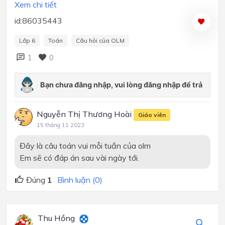
Xem chi tiết
id:86035443
Lớp 6
Toán
Câu hỏi của OLM
1
0
Nguyễn Thị Thương Hoài
Giáo viên
15 tháng 11 2023
Đây là câu toán vui mỗi tuần của olm
Em sẽ có đáp án sau vài ngày tới.
Đúng
1
Bình luận (0)
Thu Hồng