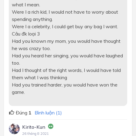
what I mean.
Were I a rich kid, I would not have to worry about
spending anything.
Were I a celebrity, I could get buy any bag I want.
Câu đk loại 3
Had you known my mom, you would have thought
he was crazy too.
Had you heard her singing, you would have laughed
too.
Had I thought of the right words, I would have told
them what I was thinking
Had you trained harder, you would have won the
game.
Đúng
1
Bình luận (1)
Kirito-Kun
26 tháng 8 2021