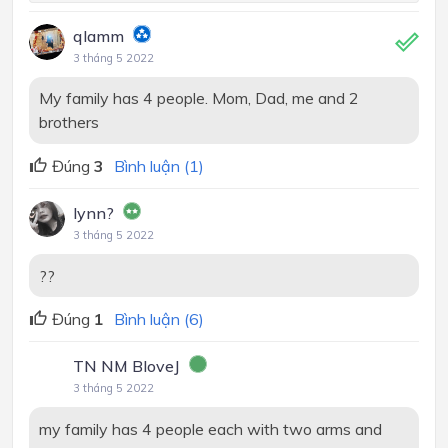
qlamm
3 tháng 5 2022
My family has 4 people. Mom, Dad, me and 2
brothers
Đúng
3
Bình luận (1)
lynn?
3 tháng 5 2022
??
Đúng
1
Bình luận (6)
TN NM BloveJ
3 tháng 5 2022
my family has 4 people each with two arms and