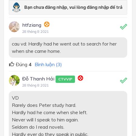
htfziang
28 tháng 8 2021
cau vd: Hardly had he went out to search for her
when she came home.
Đúng
4
Bình luận (3)
Đỗ Thanh Hải
CTVVIP
28 tháng 8 2021
VD
Rarely does Peter study hard.
Hardly had he come when she left.
Never will I speak to him again.
Seldom do I read novels.
Hardly ever do they speak in public.