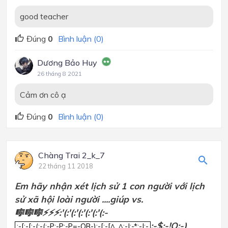
good teacher
Đúng
0
Bình luận (0)
Dương Bảo Huy
26 tháng 8 2021
Cảm ơn cô ạ
Đúng
0
Bình luận (0)
Chàng Trai 2_k_7
22 tháng 11 2018
Em hãy nhận xét lịch sử 1 con người với lịch
sử xã hội loài người ....giúp vs.
🎼🎼🎼⚡⚡⚡:'(:'(:'(:'(:'(:'(:-
:-[:-[:-(:-(:-P:-P:-P=-OB-):-[:-[^_^:-|:-*:-|:-
:-$:-!O:-)
:-[:-[:-(:-(:-P:-P:-P=-OB-):-[:-[^_^:-|:-*:-|:-