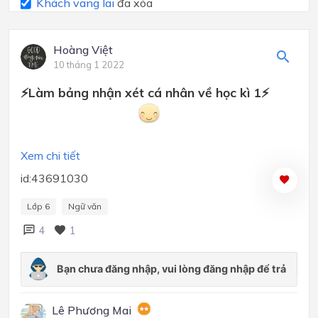
Khách vãng lai
đã xóa
Hoàng Việt
10 tháng 1 2022
⚡Làm bảng nhận xét cá nhân về học kì 1⚡
Xem chi tiết
id:43691030
Lớp 6
Ngữ văn
4
1
Lê Phương Mai