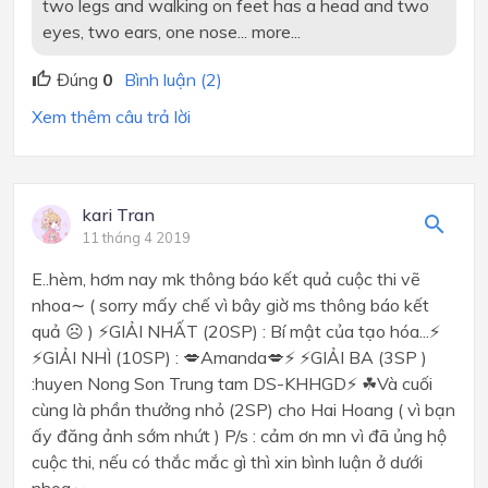
two legs and walking on feet has a head and two
eyes, two ears, one nose... more...
Đúng
0
Bình luận (2)
Xem thêm câu trả lời
kari Tran
11 tháng 4 2019
E..hèm, hơm nay mk thông báo kết quả cuộc thi vẽ
nhoa∼ ( sorry mấy chế vì bây giờ ms thông báo kết
quả ☹ ) ⚡GIẢI NHẤT (20SP) : Bí mật của tạo hóa...⚡
⚡GIẢI NHÌ (10SP) : 💋Amanda💋⚡ ⚡GIẢI BA (3SP )
:huyen Nong Son Trung tam DS-KHHGD⚡ ☘Và cuối
cùng là phần thưởng nhỏ (2SP) cho Hai Hoang ( vì bạn
ấy đăng ảnh sớm nhứt ) P/s : cảm ơn mn vì đã ủng hộ
cuộc thi, nếu có thắc mắc gì thì xin bình luận ở dưới
nhoa∼