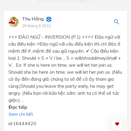
Thu Hồng
26 tháng 8 2021
⚡⚡⚡ ĐẢO NGỮ - INVERSION (P.1) ⚡⚡⚡⚡ Đảo ngữ với
câu điều kiện ⚡Đảo ngữ với câu điều kiện thì chỉ đảo ở
mệnh đề if, mệnh đề sau giữ nguyên. ✔ Câu điều kiện
loại 1: Should + S + V / be..., S + will/should/may/shall +
V… Ex: If she is here on time, we will let her join us.
Should she be here on time, we will let her join us. (Nếu
cô ấy đến đúng giờ, chúng ta sẽ để cô ấy tham gia
cùng.)Should you leave the party early, he may get
angry. (Nếu bạn rời bữa tiệc sớm, anh ta có thể sẽ tức
giận.) ...
Đọc tiếp
Xem chi tiết
id:16444420