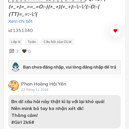
(+_+)=_==_=O:-)(+_+)(+_+):-\:-\:'(:-D:-|
(TT)=_=:-\:'(
Xem chi tiết
id:1351340
Lớp 6
Toán
Câu hỏi của OLM
3
0
Phan Hoàng Hải Yến
22 tháng 11 2018
Bn ơi! câu hỏi này thật kì lạ với lại khó quá!
Nên mink bó tay ko nhận xét dk!
Thông cảm!
#Girl 2k6#