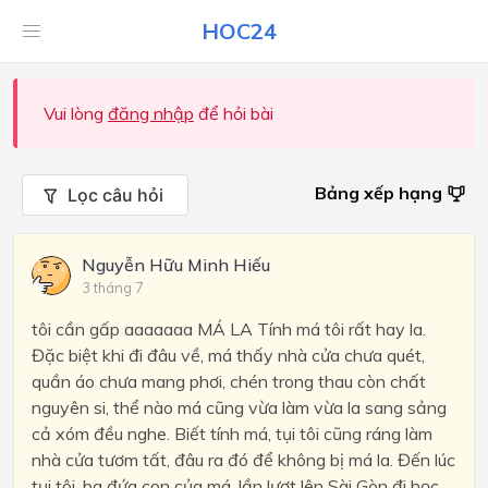
HOC24
Vui lòng
đăng nhập
để hỏi bài
Bảng xếp hạng
Lọc câu hỏi
Nguyễn Hữu Minh Hiếu
3 tháng 7
tôi cần gấp aaaaaaa MÁ LA Tính má tôi rất hay la.
Đặc biệt khi đi đâu về, má thấy nhà cửa chưa quét,
quần áo chưa mang phơi, chén trong thau còn chất
nguyên si, thể nào má cũng vừa làm vừa la sang sảng
cả xóm đều nghe. Biết tính má, tụi tôi cũng ráng làm
nhà cửa tươm tất, đâu ra đó để không bị má la. Đến lúc
tụi tôi, ba đứa con của má, lần lượt lên Sài Gòn đi học,