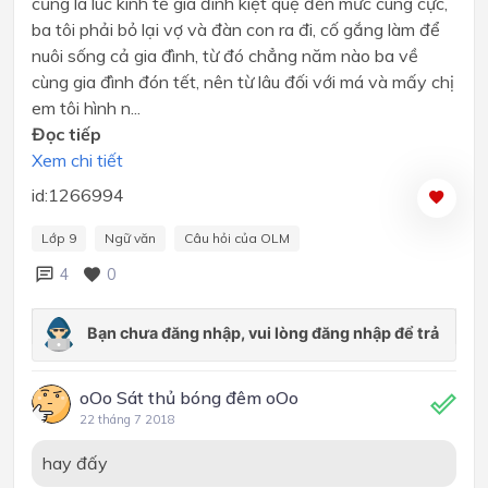
cũng là lúc kinh tế gia đình kiệt quệ đến mức cùng cực,
ba tôi phải bỏ lại vợ và đàn con ra đi, cố gắng làm để
nuôi sống cả gia đình, từ đó chẳng năm nào ba về
cùng gia đình đón tết, nên từ lâu đối với má và mấy chị
em tôi hình n...
Đọc tiếp
Xem chi tiết
id:1266994
Lớp 9
Ngữ văn
Câu hỏi của OLM
4
0
oOo Sát thủ bóng đêm oOo
22 tháng 7 2018
hay đấy