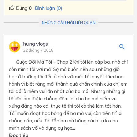
Đúng
0
Bình luận (0)
NHỮNG CÂU HỎI LIÊN QUAN
hưng vlogs
22 tháng 7 2018
Cuộc Đời Má Tôi - Chap 2Khi tôi lên cấp ba, nhà chỉ
còn mình tôi với má. Sợ má buồn nên sau những giờ
học ở trường tôi đều ở nhà với má. Tôi quyết tâm học
hành vì biết rằng mỗi thành quả chân chính của chị em
tôi đó là niềm vui lớn nhất của ba má. Nhưng những gì
tôi đã làm được chẳng đêm lại cho ba má niềm vui
xứng đáng nào cả, thực tế thì tôi có thể làm tốt hơn.
Tôi muốn đoạt học bổng để ba má vui, còn tiền thì ai
chẳng cần, nếu đỡ đần ba má bằng cách tự lo cho
mình sách vở và dụng cụ học...
Đọc tiếp