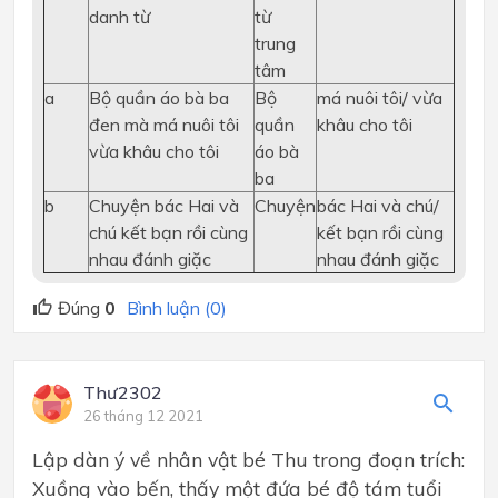
danh từ
từ
trung
tâm
a
Bộ quần áo bà ba
Bộ
má nuôi tôi/ vừa
đen mà má nuôi tôi
quần
khâu cho tôi
vừa khâu cho tôi
áo bà
ba
b
Chuyện bác Hai và
Chuyện
bác Hai và chú/
chú kết bạn rồi cùng
kết bạn rồi cùng
nhau đánh giặc
nhau đánh giặc
Đúng
0
Bình luận (0)
Thư2302
26 tháng 12 2021
Lập dàn ý về nhân vật bé Thu trong đoạn trích:
Xuồng vào bến, thấy một đứa bé độ tám tuổi