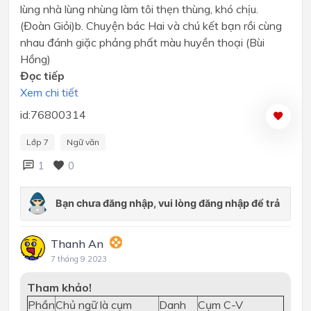
lùng nhà lùng nhùng làm tôi thẹn thùng, khó chịu.
(Đoàn Giỏi)b. Chuyện bác Hai và chú kết bạn rồi cùng
nhau đánh giặc phảng phất màu huyền thoại (Bùi
Hồng)
Đọc tiếp
Xem chi tiết
id:76800314
Lớp 7
Ngữ văn
1
0
Thanh An
7 tháng 9 2023
Tham khảo!
Phần
Chủ ngữ là cụm
Danh
Cụm C-V