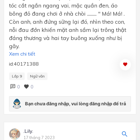
tóc cắt ngắn ngang vai, mặc quần đen, áo
bông đỏ đang chơi ở nhà chòi .......... " Má! Má! .
Còn anh, anh đứng sững lại đó, nhìn theo con,
nỗi đau đớn khiến mặt anh sầm lại trông thật
đáng thương và hai tay buông xuống như bị
gãy.
Xem chi tiết
id:40171388
Lớp 9
Ngữ văn
0
0
.Lily.
17 tháng 7 2023