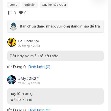
Lớp 9
Ngữ văn
Câu hỏi của OLM
3
0
Le Thao Vy
22 tháng 7 2018
Rất hay và miêu tả sâu sắc .
Đúng
0
Bình luận (0)
#My#2K2#
22 tháng 7 2018
hay lắm bn ạ
ra tiếp ik nhé
Đúng
0
Bình luận (0)