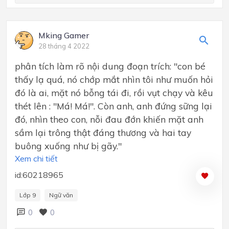
Mking Gamer
28 tháng 4 2022
phân tích làm rõ nội dung đoạn trích: "con bé
thấy lạ quá, nó chớp mắt nhìn tôi như muốn hỏi
đó là ai, mặt nó bỗng tái đi, rồi vụt chạy và kêu
thét lên : "Má! Má!". Còn anh, anh đứng sững lại
đó, nhìn theo con, nỗi đau đớn khiến mặt anh
sầm lại trông thật đáng thương và hai tay
buông xuống như bị gãy."
Xem chi tiết
id:60218965
Lớp 9
Ngữ văn
0
0