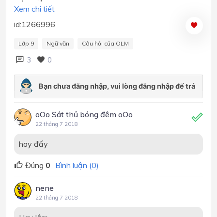
Xem chi tiết
id:1266996
Lớp 9
Ngữ văn
Câu hỏi của OLM
3
0
oOo Sát thủ bóng đêm oOo
22 tháng 7 2018
hay đấy
Đúng
0
Bình luận (0)
nene
22 tháng 7 2018