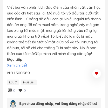
Viết bài văn phân tích đặc điểm của nhân vật văn học
qua các chi tiết sau : a) Má nuôi tôi vò đầu tôi, cười rất
hiền lành.... Chẳng dễ đâu, con ạ! Nhiều người trở thành
dân ăn ong đã năm mười năm trong nghề,vây mà gác
kèo xong tới mùa mật, mang gùi lên lưng vào rừng, lại
mang gùi không trở về.b) Tôi biết đó là một bí mật,
không thể tiết lộ! Một bí mật giữa bố và tôi. Nhưng tôi
đã hứa, tôi sẽ chỉ cho thằng Tí bí mật này. Nó là bạn
thân của tôi mà.Giúp mình với mình đang cần gấp!
Đọc tiếp
Xem chi tiết
id:81500669
Lớp 7
Ngữ văn
0
0