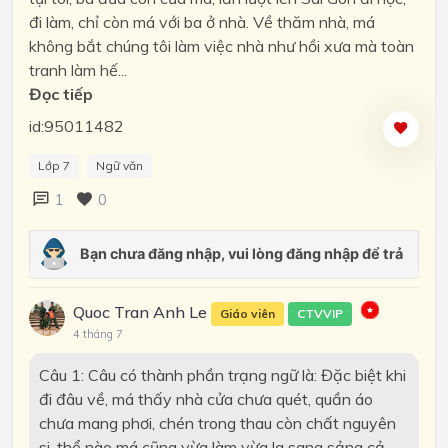
đi làm, chỉ còn má với ba ở nhà. Về thăm nhà, má
không bắt chúng tôi làm việc nhà như hồi xưa mà toàn
tranh làm hế...
Đọc tiếp
id:95011482
Lớp 7
Ngữ văn
1
0
Quoc Tran Anh Le
Giáo viên
CTVVIP
4 tháng 7
Câu 1: Câu có thành phần trạng ngữ là: Đặc biệt khi
đi đâu về, má thấy nhà cửa chưa quét, quần áo
chưa mang phơi, chén trong thau còn chất nguyên
si, thể nào má cũng vừa làm vừa la sang sảng cả