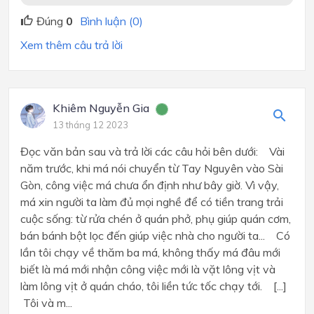
Đúng
0
Bình luận (0)
Xem thêm câu trả lời
Khiêm Nguyễn Gia
13 tháng 12 2023
Đọc văn bản sau và trả lời các câu hỏi bên dưới: Vài
năm trước, khi má nói chuyển từ Tay Nguyên vào Sài
Gòn, công việc má chưa ổn định như bây giờ. Vì vậy,
má xin người ta làm đủ mọi nghề để có tiền trang trải
cuộc sống: từ rửa chén ở quán phở, phụ giúp quán cơm,
bán bánh bột lọc đến giúp việc nhà cho người ta... Có
lần tôi chạy về thăm ba má, không thấy má đâu mới
biết là má mới nhận công việc mới là vặt lông vịt và
làm lông vịt ở quán cháo, tôi liền tức tốc chạy tới. [...]
Tôi và m...