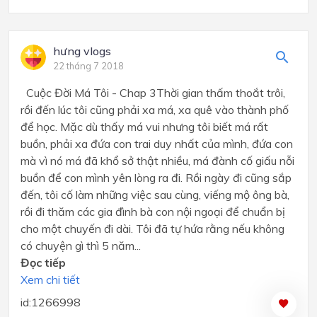
hưng vlogs
22 tháng 7 2018
Cuộc Đời Má Tôi - Chap 3Thời gian thấm thoắt trôi,
rồi đến lúc tôi cũng phải xa má, xa quê vào thành phố
để học. Mặc dù thấy má vui nhưng tôi biết má rất
buồn, phải xa đứa con trai duy nhất của mình, đứa con
mà vì nó má đã khổ sở thật nhiều, má đành cố giấu nỗi
buồn để con mình yên lòng ra đi. Rồi ngày đi cũng sắp
đến, tôi cố làm những việc sau cùng, viếng mộ ông bà,
rồi đi thăm các gia đình bà con nội ngoại để chuẩn bị
cho một chuyến đi dài. Tôi đã tự hứa rằng nếu không
có chuyện gì thì 5 năm...
Đọc tiếp
Xem chi tiết
id:1266998