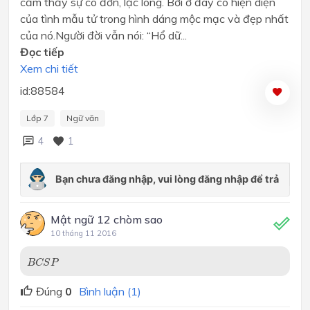
cảm thấy sự cô đơn, lạc lõng. Bởi ở đây có hiện diện
của tình mẫu tử trong hình dáng mộc mạc và đẹp nhất
của nó.Người đời vẫn nói: “Hổ dữ...
Đọc tiếp
Xem chi tiết
id:88584
Lớp 7
Ngữ văn
4
1
Mật ngữ 12 chòm sao
10 tháng 11 2016
B
C
S
P
B
C
S
P
Đúng
0
Bình luận (1)