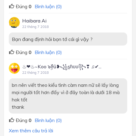
Đúng
0
Bình luận (0)
Haibara Ai
22 tháng 7 2018
Bạn đang định hỏi bọn tớ cái gì vậy ?
Đúng
0
Bình luận (0)
♨❤♨~Koo ๖ۣۜϑũ❥꧁şɦυυ꧂❣ ♫✔...
22 tháng 7 2018
bn nên viết theo kiểu tình càm nam nữ sẽ lấy lòng
mọi người tốt hơn đấy vì ở đây toàn là dưới 18 mà
hok tốt
thank
Đúng
0
Bình luận (0)
Xem thêm câu trả lời