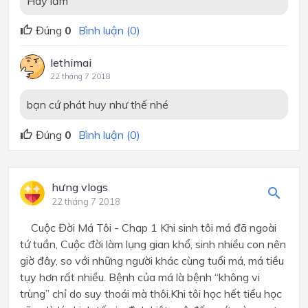
Hay lắm
Đúng
0
Bình luận (0)
lethimai
22 tháng 7 2018
bạn cứ phát huy như thế nhé
Đúng
0
Bình luận (0)
hưng vlogs
22 tháng 7 2018
Cuộc Đời Má Tôi - Chap 1 Khi sinh tôi má đã ngoài
tứ tuần, Cuộc đời làm lụng gian khổ, sinh nhiều con nên
giờ đây, so với những người khác cùng tuổi má, má tiều
tụy hơn rất nhiều. Bệnh của má là bệnh “không vi
trùng” chỉ do suy thoái mà thôi.Khi tôi học hết tiểu học