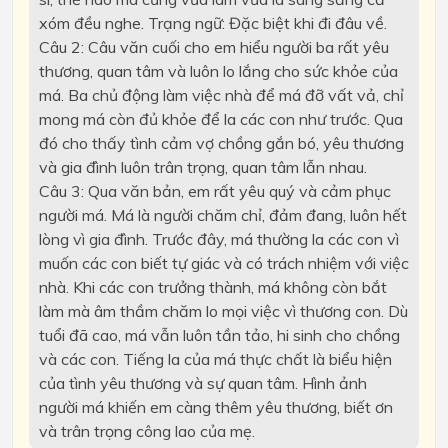
xóm đều nghe. Trạng ngữ: Đặc biệt khi đi đâu về.
Câu 2: Câu văn cuối cho em hiểu người ba rất yêu
thương, quan tâm và luôn lo lắng cho sức khỏe của
má. Ba chủ động làm việc nhà để má đỡ vất vả, chỉ
mong má còn đủ khỏe để la các con như trước. Qua
đó cho thấy tình cảm vợ chồng gắn bó, yêu thương
và gia đình luôn trân trọng, quan tâm lẫn nhau.
Câu 3: Qua văn bản, em rất yêu quý và cảm phục
người má. Má là người chăm chỉ, đảm đang, luôn hết
lòng vì gia đình. Trước đây, má thường la các con vì
muốn các con biết tự giác và có trách nhiệm với việc
nhà. Khi các con trưởng thành, má không còn bắt
làm mà âm thầm chăm lo mọi việc vì thương con. Dù
tuổi đã cao, má vẫn luôn tần tảo, hi sinh cho chồng
và các con. Tiếng la của má thực chất là biểu hiện
của tình yêu thương và sự quan tâm. Hình ảnh
người má khiến em càng thêm yêu thương, biết ơn
và trân trọng công lao của mẹ.