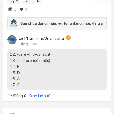
Lớp 9
Tiếng anh
1
0
Lê Phạm Phương Trang
5 tháng 2 2022
12. were -> was (số ít)
13. is -> are (số nhiều)
14. B
15. D
16. A
17. C
Đúng
0
Bình luận (0)