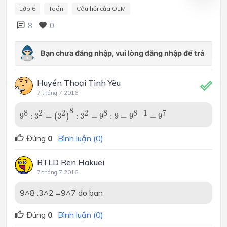
Lớp 6
Toán
Câu hỏi của OLM
8
0
Huyền Thoại Tình Yêu
7 tháng 7 2016
9
8
:
3
2
=
(
3
2
)
8
:
3
2
=
9
8
:
9
=
9
8
−
1
=
9
7
8
8
2
2
2
8
8
−
1
7
9
:
3
=
(
3
)
:
3
=
9
:
9
=
9
=
9
Đúng
0
Bình luận (0)
BTLD Ren Hakuei
7 tháng 7 2016
9^8 :3^2 =9^7 do ban
Đúng
0
Bình luận (0)