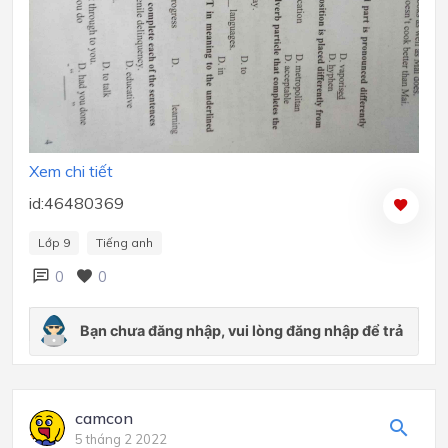
Xem chi tiết
id:46480369
Lớp 9
Tiếng anh
0
0
camcon
5 tháng 2 2022