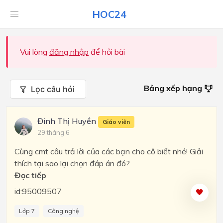
HOC24
Vui lòng
đăng nhập
để hỏi bài
Bảng xếp hạng
Lọc câu hỏi
Đinh Thị Huyền
Giáo viên
29 tháng 6
Cùng cmt câu trả lời của các bạn cho cô biết nhé! Giải
thích tại sao lại chọn đáp án đó?
Đọc tiếp
id:95009507
Lớp 7
Công nghệ