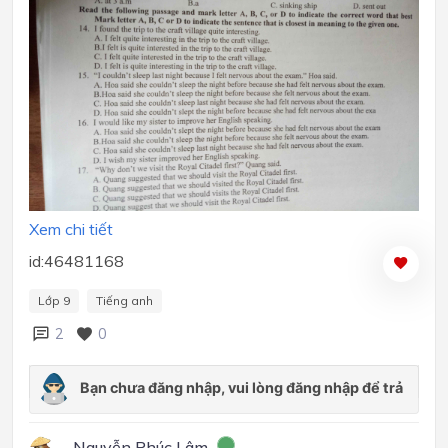
Xem chi tiết
id:46481168
Lớp 9
Tiếng anh
2
0
Nguyễn Phúc Lâm