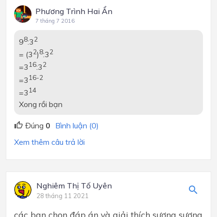
Phương Trình Hai Ẩn
7 tháng 7 2016
8
2
9
:3
2
8
2
= (3
)
:3
16
2
=3
:3
16-2
=3
14
=3
Xong rồi bạn
Đúng
0
Bình luận (0)
Xem thêm câu trả lời
Nghiêm Thị Tố Uyên
28 tháng 11 2021
các bạn chọn đáp án và giải thích sương sương