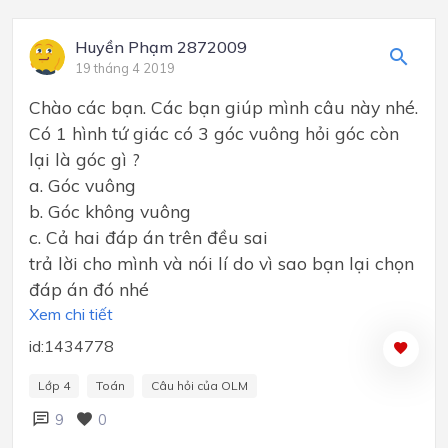
Huyền Phạm 2872009
19 tháng 4 2019
Chào các bạn. Các bạn giúp mình câu này nhé.
Có 1 hình tứ giác có 3 góc vuông hỏi góc còn
lại là góc gì ?
a. Góc vuông
b. Góc không vuông
c. Cả hai đáp án trên đều sai
trả lời cho mình và nói lí do vì sao bạn lại chọn
đáp án đó nhé
Xem chi tiết
id:1434778
Lớp 4
Toán
Câu hỏi của OLM
9
0