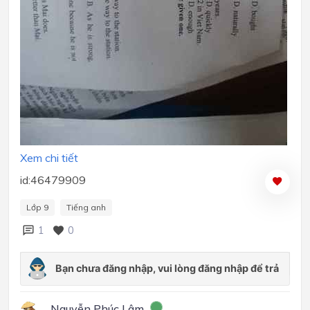
Xem chi tiết
id:46479909
Lớp 9
Tiếng anh
1
0
Nguyễn Phúc Lâm