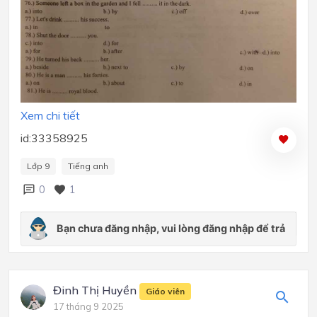
Xem chi tiết
id:33358925
Lớp 9
Tiếng anh
0
1
Đinh Thị Huyền
Giáo viên
17 tháng 9 2025