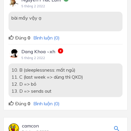
5 tháng 2 2022
bài mấy vậy ạ
Đúng
0
Bình luận (0)
Dang Khoa ~xh
5 tháng 2 2022
10. B (sleeplessness: mất ngủ)
11. C (last week => dùng thì QKD)
12. D => bỏ
13. D => sends out
Đúng
0
Bình luận (0)
camcon