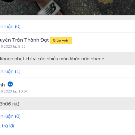
h luận (
0
)
uyễn Trần Thành Đạt
Giáo viên
 6 2023 lúc 9:33
khoan nhụt chí vì còn nhiều môn khác nữa nheee
h luận (
1
)
nhh
 6 2023 lúc 10:07
8h06 rùi:)
h luận (
0
)
trả lời