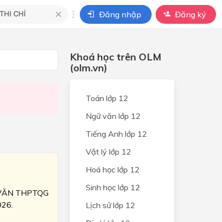
Đăng nhập
Đăng ký
i
Khoá học trên OLM
ho câu hỏi của
(olm.vn)
BÀI HỌC
Toán lớp 12
Ngữ văn lớp 12
Tiếng Anh lớp 12
Vật lý lớp 12
Hoá học lớp 12
Sinh học lớp 12
 VĂN THPTQG
026.
Lịch sử lớp 12