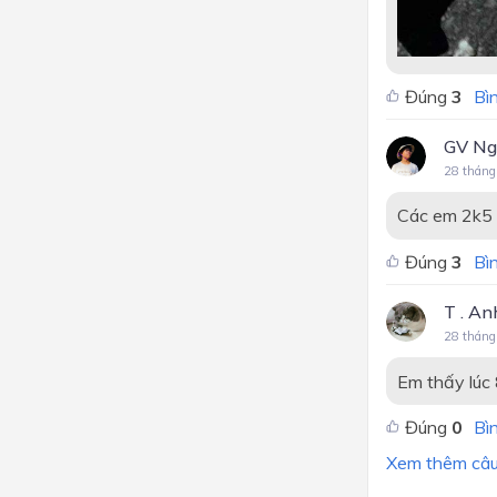
Đúng
3
Bìn
GV Ng
28 tháng
Các em 2k5 
Đúng
3
Bìn
T . A
28 tháng
Em thấy lúc 
Đúng
0
Bìn
Xem thêm câu 