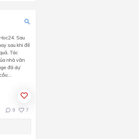
 Hoc24. Sau
ay sau khi đề
 quả. Tác
của nhà văn
age đã dự
ầu:...
9
7