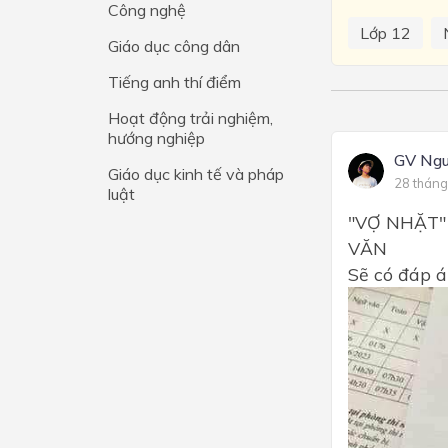
Công nghệ
Lớp 12
Lớp 4
Giáo dục công dân
Lớp 3
Tiếng anh thí điểm
Lớp 2
Hoạt động trải nghiệm,
hướng nghiệp
Lớp 1
GV Ngu
Giáo dục kinh tế và pháp
28 tháng
luật
"VỢ NHẶT"
VĂN
Sẽ có đáp á