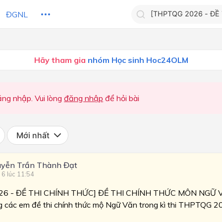
ĐGNL
Tìm kiếm câu trả lờ
Hãy tham gia
nhóm Học sinh Hoc24OLM
Tìm kiếm câu trả lời c
 HỌC
CHỦ ĐỀ / CHƯƠNG
bạn
ng nhập. Vui lòng
đăng nhập
để hỏi bài
Mới nhất
yễn Trần Thành Đạt
 6 lúc 11:54
26 - ĐỀ THI CHÍNH THỨC] ĐỀ THI CHÍNH THỨC MÔN NGỮ
 các em đề thi chính thức mộ Ngữ Văn trong kì thi THPTQG 2