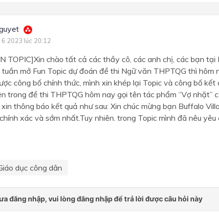
guyet
 6 2023 lúc 20:12
TOPIC]Xin chào tất cả các thầy cô, các anh chị, các bạn tại
 tuần mở Fun Topic dự đoán đề thi Ngữ văn THPTQG thì hôm n
ược công bố chính thức, mình xin khép lại Topic và công bố kết
n trong đề thi THPTQG hôm nay gọi tên tác phẩm ‘’Vợ nhặt’’ 
 xin thông báo kết quả như sau: Xin chúc mừng bạn Buffalo Vill
chính xác và sớm nhất.Tuy nhiên. trong Topic mình đã nêu yêu c
Giáo dục công dân