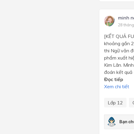
minh n
28 tháng
[KẾT QUẢ FUN 
khoảng gần 2
thi Ngữ văn đ
phẩm xuất hiệ
Kim Lân. Mình
đoán kết quả 
Đọc tiếp
Xem chi tiết
Lớp 12