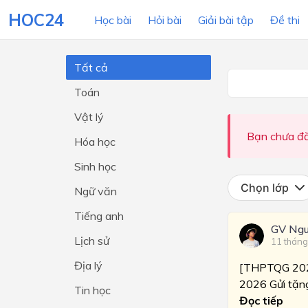
HOC24
Học bài
Hỏi bài
Giải bài tập
Đề thi
Tất cả
Toán
LỚP HỌC
MÔN
Vật lý
Lớp 12
Bạn chưa đă
Hóa học
Lớp 11
Sinh học
Lớp 10
Chọn lớp
Ngữ văn
Lớp 9
Tiếng anh
GV Ngu
Lớp 8
Lịch sử
11 tháng
Lớp 7
Địa lý
[THPTQG 20
Lớp 6
2026 Gửi tặng
Tin học
Đọc tiếp
Lớp 5