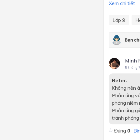
Xem chi tiết
Lớp 9
H
Minh 
5 tháng 
Refer.
Không nên ăn
Phản ứng vôi
phỏng niêm 
Phản ứng giữ
tránh phỏng
Đúng
0
Bìn