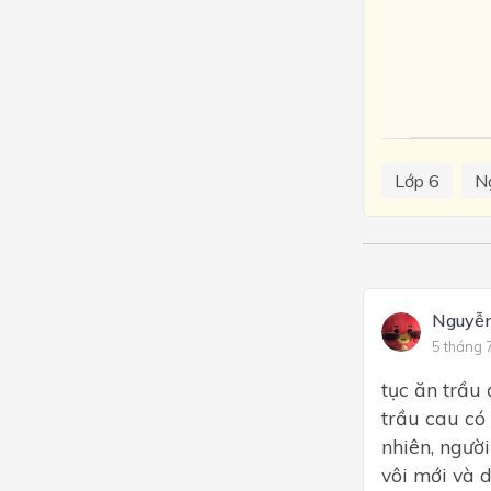
Lớp 6
N
Nguyễ
5 tháng 
tục ăn trầu 
trầu cau có 
nhiên, ngườ
vôi mới và 