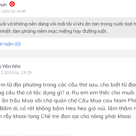
yuh
7 2021 lúc 18:48
 vôi và không nên dùng vôi mới tôi vì khi ăn tan trong nước bọt 
nhiệt, làm phỏng niêm mạc miệng hay đường ruột.
h luận (
0
)
 Yến Nhi
 1 2024 lúc 19:29
ìm từ địa phương trong các câu thơ sau, cho biết từ đ
ng câu thơ có tác dụng gì? a. Ru em em théc cho muồi
i ăn trầu Mua vôi chợ quán chợ Cầu Mua cau Nam Phổ
. Bầm ơi, có rét không bầm Heo heo gió núi, lâm thâm 
n rẫy khoai lang Chẻ tre đan sịa cho nàng phơi khoai.