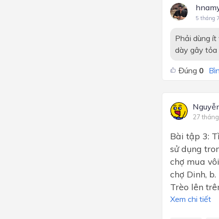
hnam
5 tháng 
Phải dùng ít
dày gây tỏa 
Đúng
0
Bìn
Nguyễn
27 tháng
Bài tập 3: T
sử dụng tro
chợ mua vô
chợ Dinh, b
Trèo lên trê
Xem chi tiết