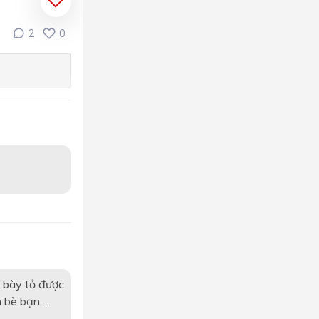
2
0
n bày tỏ được
h bè bạn…