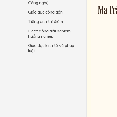
Công nghệ
Lớp 4
Giáo dục công dân
Lớp 3
Tiếng anh thí điểm
Lớp 2
Hoạt động trải nghiệm,
hướng nghiệp
Lớp 1
Giáo dục kinh tế và pháp
luật