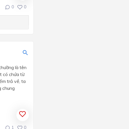
0
0
thường là tên
ết có chứa từ
ếm trả về, ta
g chung
1
0