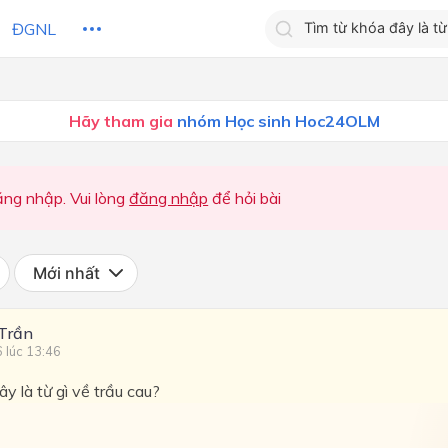
ĐGNL
Tìm kiếm câu trả lờ
Hãy tham gia
nhóm Học sinh Hoc24OLM
Tìm kiếm câu trả lời c
 HỌC
CHỦ ĐỀ / CHƯƠNG
bạn
ng nhập. Vui lòng
đăng nhập
để hỏi bài
Mới nhất
Trần
6 lúc 13:46
y là từ gì về trầu cau?