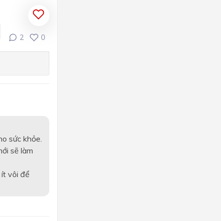
2
0
ho sức khỏe.
mới sẽ làm
ít vôi để