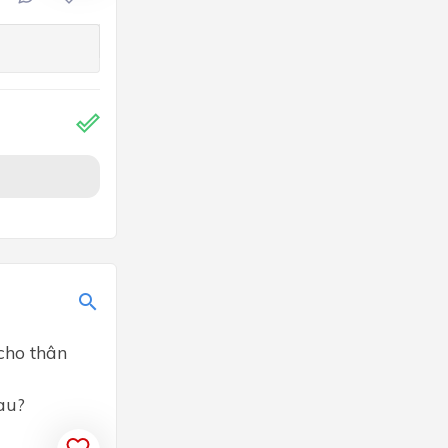
cho thân
au?