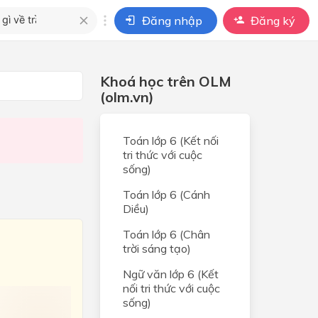
Đăng nhập
Đăng ký
i
Khoá học trên OLM
ho câu hỏi của
(olm.vn)
BÀI HỌC
Toán lớp 6 (Kết nối
tri thức với cuộc
sống)
Toán lớp 6 (Cánh
Diều)
Toán lớp 6 (Chân
trời sáng tạo)
Ngữ văn lớp 6 (Kết
nối tri thức với cuộc
sống)