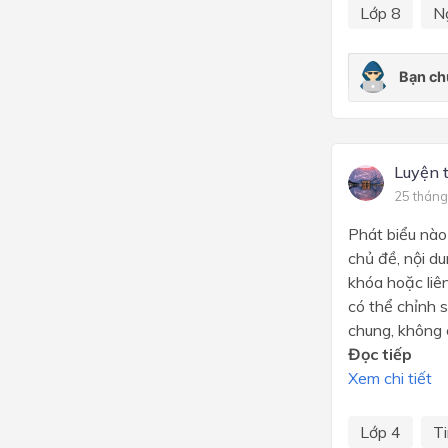
Lớp 8
N
Luyện 
25 tháng
Phát biểu nào
chủ đề, nội du
khóa hoặc liê
có thể chỉnh 
chung, không 
Đọc tiếp
Xem chi tiết
Lớp 4
T