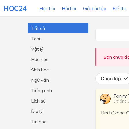
HOC24
Học bài
Hỏi bài
Giải bài tập
Đề thi
Tất cả
Toán
LỚP HỌC
MÔN
Vật lý
Lớp 12
Bạn chưa đă
Hóa học
Lớp 11
Sinh học
Lớp 10
Chọn lớp
Ngữ văn
Lớp 9
Tiếng anh
Fanny 
Lớp 8
Lịch sử
3 tháng 
Lớp 7
Địa lý
Tìm từ khóa đâ
Lớp 6
Tin học
Lớp 5