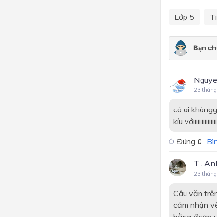
Lớp 5
Ti
Nguye
23 tháng
có ai khôn
kíu vớiiiiiiiiiiiiiiiiiiiii
Đúng
0
Bìn
T . A
23 tháng
Câu văn trên
cảm nhận về
bằng đoạn v