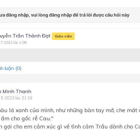
uyễn Trần Thành Đạt
Giáo viên
 7 2023 lúc 1:09
h luận (
0
)
n Minh Thanh
 5 2023 lúc 21:16
àu lá xanh của mình, như những bàn tay mở, che mát 
i ấm cho gốc rễ Cau."
n gợi cho em cảm xúc gì về tình cảm Trầu dành cho C