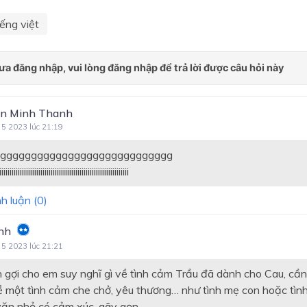
ếng việt
n Minh Thanh
 5 2023 lúc 21:19
gggggggggggggggggggggggggggggg
iiiiiiiiiiiiiiiiiiiiiiiiiiiiiiiiiiiiiiiiiiiiiiiiiiiiiiiiii
h luận (
0
)
nhh
 5 2023 lúc 21:21
 gợi cho em suy nghĩ gì về tình cảm Trầu đã dành cho Cau, cầ
 một tình cảm che chở, yêu thương… như tình mẹ con hoặc tìn
ăn nhỏ có cảm xúc, gãy gọn.