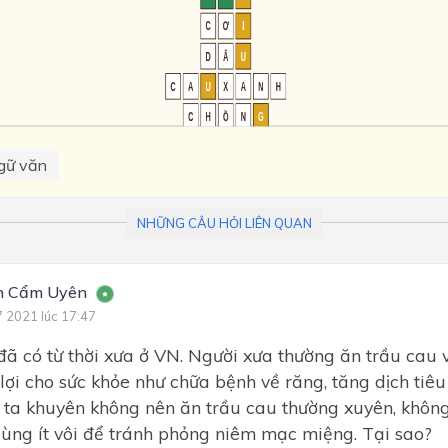
gữ văn
NHỮNG CÂU HỎI LIÊN QUAN
n Cẩm Uyên
7 2021 lúc 17:47
đã có từ thời xưa ở VN. Người xưa thường ăn trầu cau v
lợi cho sức khỏe như chữa bệnh về răng, tăng dịch tiêu 
i ta khuyên không nên ăn trầu cau thường xuyên, khôn
dùng ít vôi để tránh phỏng niêm mạc miệng. Tại sao?