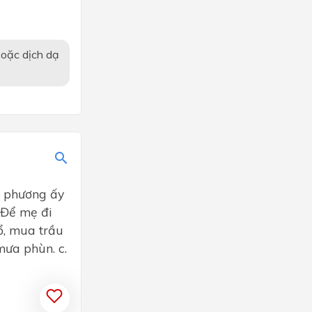
hoặc dịch dạ
ịa phương ấy
 Để mẹ đi
, mua trầu
mưa phùn. c.