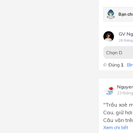
GV Ng
26 tháng
Chọn D
Đúng
1
Bìn
Nguye
23 tháng
"Trầu xoè m
Cau, giữ hơ
Câu văn trê
Xem chi tiết