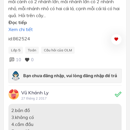
mỗi cành có 2 nhánh lớn, mỗi nhánh lớn có 2 nhánh
nhỏ, mỗi nhánh nhỏ có hai cái lá, cạnh mỗi cái lá có hai
quả. Hỏi trên cây...
Đọc tiếp
Xem chi tiết
id:862524
Lớp 5
Toán
Câu hỏi của OLM
10
0
Vũ Khánh Ly
27 tháng 2 2017
2.bản đồ
3.không có
4.cầm đầu