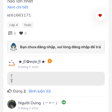
nào lớn nhất
Xem chi tiết
id:61663171
Lớp 4
Toán
4
0
★彡✿ทợท彡★
9 tháng 5 2022
7
3
7
3
Đúng
2
Bình luận (0)
Người Dưng（︶^︶）
9 tháng 5 2022