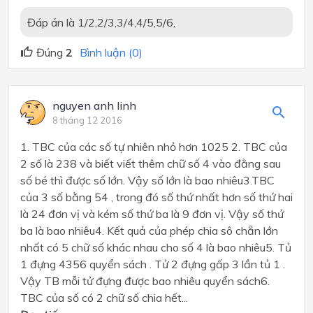
Đáp án là 1/2,2/3,3/4,4/5,5/6,
Đúng
2
Bình luận (0)
nguyen anh linh
8 tháng 12 2016
1. TBC của các số tự nhiên nhỏ hơn 1025 2. TBC của
2 số là 238 và biết viết thêm chữ số 4 vào đằng sau
số bé thì được số lớn. Vậy số lớn là bao nhiêu3.TBC
của 3 số bằng 54 , trong đó số thứ nhất hơn số thứ hai
là 24 đơn vị và kém số thứ ba là 9 đơn vị. Vậy số thứ
ba là bao nhiêu4. Kết quả của phép chia sô chẵn lớn
nhất có 5 chữ số khác nhau cho số 4 là bao nhiêu5. Tủ
1 đựng 4356 quyển sách . Tử 2 đựng gấp 3 lần tủ 1 .
Vậy TB mỗi tử đựng được bao nhiêu quyển sách6.
TBC của số có 2 chữ số chia hết...