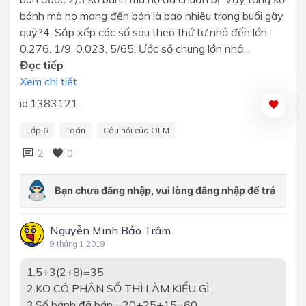
bánh mà họ mang đến bán là bao nhiêu trong buổi gây
quỹ?4. Sắp xếp các số sau theo thứ tự nhỏ đến lớn:
0.276, 1/9, 0.023, 5/65. Ước số chung lớn nhấ...
Đọc tiếp
Xem chi tiết
id:1383121
Lớp 6
Toán
Câu hỏi của OLM
2
0
Nguyễn Minh Bảo Trâm
9 tháng 1 2019
1.5+3(2+8)=35
2.KO CÓ PHÂN SỐ THÌ LÀM KIỂU GÌ
3.Số bánh đã bán =20+25+15=60