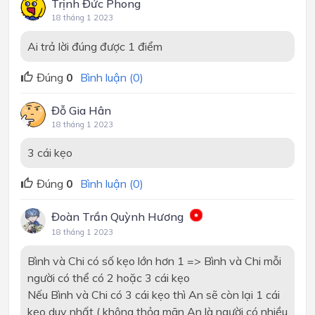
Trịnh Đức Phong
18 tháng 1 2023
Ai trả lời đúng được 1 điểm
Đúng
0
Bình luận (0)
Đỗ Gia Hân
18 tháng 1 2023
3 cái kẹo
Đúng
0
Bình luận (0)
Đoàn Trần Quỳnh Hương
18 tháng 1 2023
Bình và Chi có số kẹo lớn hơn 1 => Bình và Chi mỗi
người có thể có 2 hoặc 3 cái kẹo
Nếu Bình và Chi có 3 cái kẹo thì An sẽ còn lại 1 cái
kẹo duy nhất ( không thỏa mãn An là người có nhiều