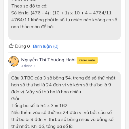
Theo sơ đồ ta có:
Số lớn là: (476 - 4) : (10 + 1) x 10 + 4 = 4764/11
4764/11 không phải là số tự nhiên nên không có số
nào thỏa mãn đề bài.
Đúng
0
Bình luận (0)
Nguyễn Thị Thương Hoài
Giáo viên
3 tháng 7
Câu 3.TBC của 3 số bằng 54, trong đó số thứ nhất
hơn số thứ hai là 24 đơn vị và kém số thứ ba là 9
đơn vị. Vậy số thứ ba là bao nhiêu
Giải:
Tổng ba số là 54 x 3 = 162
Nếu thêm vào số thứ hai 24 đơn vị và bớt của số
thứ ba đi 9 đơn vị thì ba số bằng nhau và bằng số
thứ nhất. Khi đó, tổng ba số là: