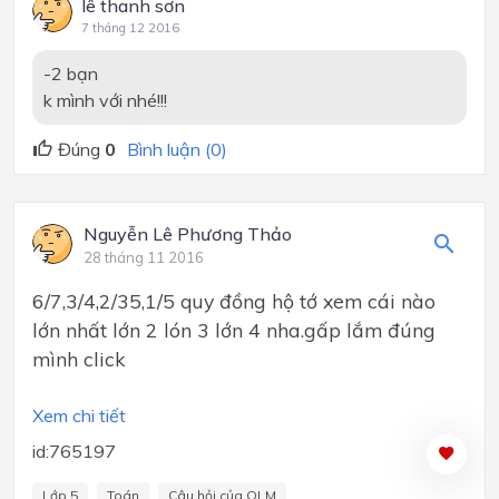
lê thanh sơn
7 tháng 12 2016
-2 bạn
k mình với nhé!!!
Đúng
0
Bình luận (0)
Nguyễn Lê Phương Thảo
28 tháng 11 2016
6/7,3/4,2/35,1/5 quy đồng hộ tớ xem cái nào
lớn nhất lớn 2 lón 3 lớn 4 nha.gấp lắm đúng
mình click
Xem chi tiết
id:765197
Lớp 5
Toán
Câu hỏi của OLM