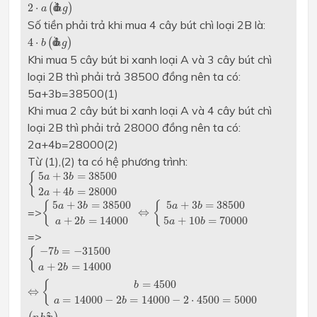
2
⋅
a
(
đ
ồ
n
g
)
2
⋅
(
đ
ồ
)
a
n
g
Số tiền phải trả khi mua 4 cây bút chì loại 2B là:
4
⋅
b
(
đ
ồ
n
g
)
4
⋅
(
đ
ồ
)
b
n
g
Khi mua 5 cây bút bi xanh loại A và 3 cây bút chì
loại 2B thì phải trả 38500 đồng nên ta có:
5a+3b=38500(1)
Khi mua 2 cây bút bi xanh loại A và 4 cây bút chì
loại 2B thì phải trả 28000 đồng nên ta có:
2a+4b=28000(2)
Từ (1),(2) ta có hệ phương trình:
{
5
a
+
3
b
=
38500
2
a
+
4
b
=
28000
5
+
3
=
38500
{
a
b
2
+
4
=
28000
a
b
{
5
a
+
3
b
=
38500
a
+
2
b
=
14000
⇔
{
5
a
+
3
b
=
38500
5
a
+
1
5
+
3
=
38500
5
+
3
=
38500
{
{
a
b
a
b
=>
⇔
+
2
=
14000
5
+
10
=
70000
a
b
a
b
=>
{
−
7
b
=
−
31500
a
+
2
b
=
14000
⇔
{
b
=
4500
a
=
14000
−
2
b
=
1
−
7
=
−
31500
{
b
+
2
=
14000
a
b
=
4500
{
b
⇔
=
14000
−
2
=
14000
−
2
⋅
4500
=
5000
a
b
ậ