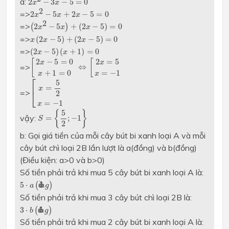
a:
2
−
3
−
5
=
0
x
x
2
x
2
−
5
x
+
2
x
−
5
=
0
2
=>
2
−
5
+
2
−
5
=
0
x
x
x
(
2
x
2
−
5
x
)
+
(
2
x
−
5
)
=
0
2
=>
(
2
−
5
)
+
(
2
−
5
)
=
0
x
x
x
x
(
2
x
−
5
)
+
(
2
x
−
5
)
=
0
=>
(
2
−
5
)
+
(
2
−
5
)
=
0
x
x
x
(
2
x
−
5
)
(
x
+
1
)
=
0
=>
(
2
−
5
)
(
+
1
)
=
0
x
x
[
2
x
−
5
=
0
x
+
1
=
0
⇔
[
2
x
=
5
x
=
−
1
2
−
5
=
0
2
=
5
[
[
x
x
=>
⇔
+
1
=
0
=
−
1
x
x
[
x
=
5
2
x
=
−
1
⎡
5
=
x
=>
⎣
2
=
−
1
x
S
=
{
5
2
;
−
1
}
5
{
}
vậy:
=
;
−
1
S
2
b: Gọi giá tiền của mỗi cây bút bi xanh loại A và mỗi
cây bút chì loại 2B lần lượt là a(đồng) và b(đồng)
(Điều kiện: a>0 và b>0)
Số tiền phải trả khi mua 5 cây bút bi xanh loại A là:
5
⋅
a
(
đ
ồ
n
g
)
5
⋅
(
đ
ồ
)
a
n
g
Số tiền phải trả khi mua 3 cây bút chì loại 2B là:
3
⋅
b
(
đ
ô
n
g
)
3
⋅
(
đ
ô
)
b
n
g
Số tiền phải trả khi mua 2 cây bút bi xanh loại A là: