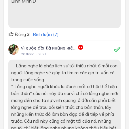
Bình Minh:D
Đúng
3
Bình luận (7)
νì ¢υộ¢ đờι ℓà инữиɢ иιề...
20 tháng 5 2021
Lắng nghe là phép lịch sự tối thiểu nhất ở mỗi con
người, lắng nghe sẽ giúp ta tìm ra các giá trị vốn có
trong cuộc sống.
" Lắng nghe người khác là đánh mất cơ hội thể hiện
bản thân" câu nói này đã sai vì chỉ có lắng nghe mới
mang đến cho ta sự vinh quang, ở đời cần phải biết
lắng nghe để trau dồi kiến thức cho bản thân, lấy
những kiến thức đó làm bàn đạp để đi tiếp về phía
trước. Câu nói này cũng có mặt tối của nó, những
người chỉ biết lắng nghe nhưng không thấu hiểu hết