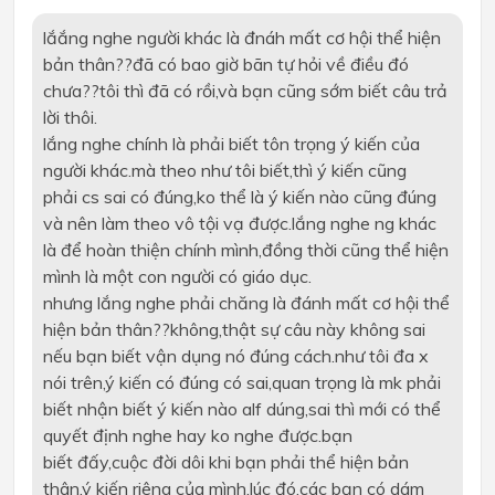
lắắng nghe người khác là đnáh mất cơ hội thể hiện
bản thân??đã có bao giờ bãn tự hỏi về điều đó
chưa??tôi thì đã có rồi,và bạn cũng sớm biết câu trả
lời thôi.
lắng nghe chính là phải biết tôn trọng ý kiến của
người khác.mà theo như tôi biết,thì ý kiến cũng
phải cs sai có đúng,ko thể là ý kiến nào cũng đúng
và nên làm theo vô tội vạ được.lắng nghe ng khác
là để hoàn thiện chính mình,đồng thời cũng thể hiện
mình là một con người có giáo dục.
nhưng lắng nghe phải chăng là đánh mất cơ hội thể
hiện bản thân??không,thật sự câu này không sai
nếu bạn biết vận dụng nó đúng cách.như tôi đa x
nói trên,ý kiến có đúng có sai,quan trọng là mk phải
biết nhận biết ý kiến nào alf dúng,sai thì mới có thể
quyết định nghe hay ko nghe được.bạn
biết đấy,cuộc đời dôi khi bạn phải thể hiện bản
thân,ý kiến riêng của mình.lúc đó,các bạn có dám