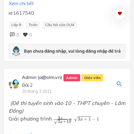
Xem chi tiết
id:1617540
Lớp 9
Toán
Câu hỏi của OLM
0
0
Admin (a@olm.vn)
Admin
Giáo viên
Bài 2
20 tháng 3 2021
(Đề thi tuyển sinh vào 10 - THPT chuyên - Lâm
Đồng)
3
x
3
x
+
10
=
3
x
+
1
−
1
Giải phương trình
3
√
x
=
3
+
1
−
1
x
√
3
+
10
x