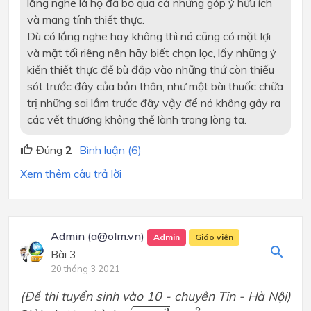
lắng nghe là họ đã bỏ qua cả những góp ý hữu ích
và mang tính thiết thực.
Dù có lắng nghe hay không thì nó cũng có mặt lợi
và mặt tối riêng nên hãy biết chọn lọc, lấy những ý
kiến thiết thực để bù đắp vào những thứ còn thiếu
sót trước đây của bản thân, như một bài thuốc chữa
trị những sai lầm trước đây vậy để nó không gây ra
các vết thương không thể lành trong lòng ta.
Đúng
2
Bình luận (6)
Xem thêm câu trả lời
Admin (a@olm.vn)
Admin
Giáo viên
Bài 3
20 tháng 3 2021
(Đề thi tuyển sinh vào 10 - chuyên Tin - Hà Nội)
5
x
−
x
2
+
2
x
2
−
10
x
+
6
=
0