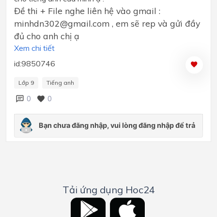
Đề thi + File nghe liên hệ vào gmail :
minhdn302@gmail.com , em sẽ rep và gửi đầy
đủ cho anh chị ạ
Xem chi tiết
id:9850746
Lớp 9
Tiếng anh
0
0
Tải ứng dụng Hoc24