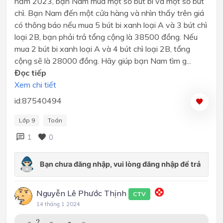
năm 2023, bạn Nam mua một số bút bi và một số bút
chì. Bạn Nam đến một cửa hàng và nhìn thấy trên giá
có thông báo nếu mua 5 bút bi xanh loại A và 3 bút chì
loại 2B, bạn phải trả tổng cộng là 38500 đồng. Nếu
mua 2 bút bi xanh loại A và 4 bút chì loại 2B, tổng
cộng sẽ là 28000 đồng. Hãy giúp bạn Nam tìm g...
Đọc tiếp
Xem chi tiết
id:87540494
Lớp 9
Toán
1
0
Nguyễn Lê Phước Thịnh
CTV
14 tháng 1 2024
2
x
2
−
3
x
−
5
=
0
2