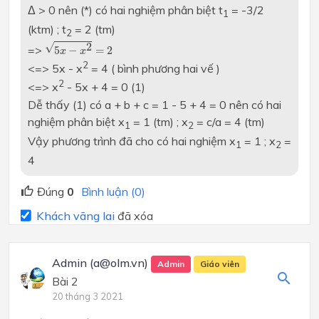
Δ > 0 nên (*) có hai nghiệm phân biệt t
= -3/2
1
(ktm) ; t
= 2 (tm)
2
5
x
−
x
2
=
2
√
2
=>
5
−
=
2
x
x
2
<=> 5x - x
= 4 ( bình phương hai vế )
2
<=> x
- 5x + 4 = 0 (1)
Dễ thấy (1) có a + b + c = 1 - 5 + 4 = 0 nên có hai
nghiệm phân biệt x
= 1 (tm) ; x
= c/a = 4 (tm)
1
2
Vậy phương trình đã cho có hai nghiệm x
= 1 ; x
=
1
2
4
Đúng
0
Bình luận (0)
Khách vãng lai
đã xóa
Admin (a@olm.vn)
Admin
Giáo viên
Bài 2
20 tháng 3 2021