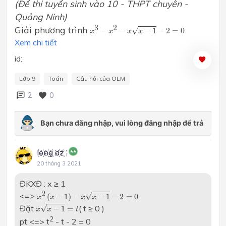
(Đề thi tuyển sinh vào 10 - THPT chuyên -
Quảng Ninh)
x
3
−
x
2
−
x
x
−
1
−
2
=
0
3
2
Giải phương trình
√
−
−
−
1
−
2
=
0
x
x
x
x
Xem chi tiết
id:
Lớp 9
Toán
Câu hỏi của OLM
2
0
l҉o҉n҉g҉ d҉z҉
20 tháng 3 2021
ĐKXĐ : x ≥ 1
x
2
(
x
−
1
)
−
x
x
−
1
−
2
=
0
2
<=>
√
(
−
1
)
−
−
1
−
2
=
0
x
x
x
x
x
x
−
1
=
t
Đặt
( t ≥ 0 )
√
−
1
=
x
x
t
2
pt <=> t
- t - 2 = 0