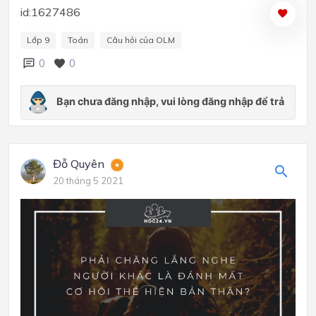
id:1627486
Lớp 9
Toán
Câu hỏi của OLM
0
0
Đỗ Quyên
20 tháng 5 2021