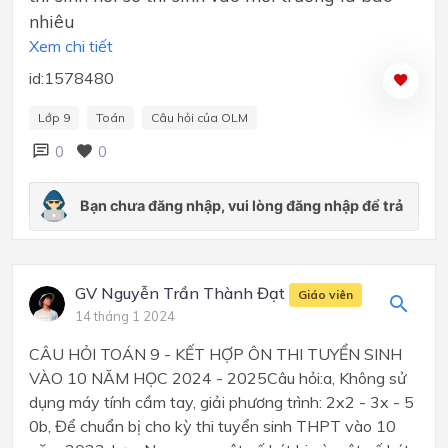
nhiêu
Xem chi tiết
id:1578480
Lớp 9
Toán
Câu hỏi của OLM
0
0
GV Nguyễn Trần Thành Đạt
Giáo viên
14 tháng 1 2024
CÂU HỎI TOÁN 9 - KẾT HỢP ÔN THI TUYỂN SINH
VÀO 10 NĂM HỌC 2024 - 2025Câu hỏi:a, Không sử
dụng máy tính cầm tay, giải phương trình: 2x2 - 3x - 5
0b, Để chuẩn bị cho kỳ thi tuyển sinh THPT vào 10