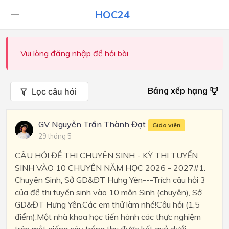
HOC24
Vui lòng
đăng nhập
để hỏi bài
Bảng xếp hạng
Lọc câu hỏi
GV Nguyễn Trần Thành Đạt
Giáo viên
29 tháng 5
CÂU HỎI ĐỀ THI CHUYÊN SINH - KỲ THI TUYỂN
SINH VÀO 10 CHUYÊN NĂM HỌC 2026 - 2027#1.
Chuyên Sinh, Sở GD&ĐT Hưng Yên---Trích câu hỏi 3
của đề thi tuyển sinh vào 10 môn Sinh (chuyên), Sở
GD&ĐT Hưng Yên.Các em thử làm nhé!Câu hỏi (1,5
điểm):Một nhà khoa học tiến hành các thực nghiệm