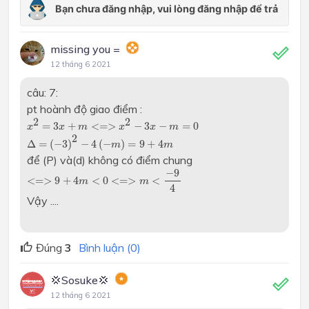
missing you =
12 tháng 6 2021
câu: 7:
pt hoành độ giao điểm :
x
2
=
3
x
+
m
<=>
x
2
−
3
x
−
m
=
0
2
2
=
3
+
<
=
>
−
3
−
=
0
x
x
m
x
x
m
Δ
=
(
−
3
)
2
−
4
(
−
m
)
=
9
+
4
m
2
Δ
=
(
−
3
)
−
4
(
−
)
=
9
+
4
m
m
để (P) và(d) không có điểm chung
<=>
9
+
4
m
<
0
<=>
m
<
−
9
4
−
9
<
=
>
9
+
4
<
0
<
=
>
<
m
m
4
Vậy ....
Đúng
3
Bình luận (0)
💢Sosuke💢
12 tháng 6 2021