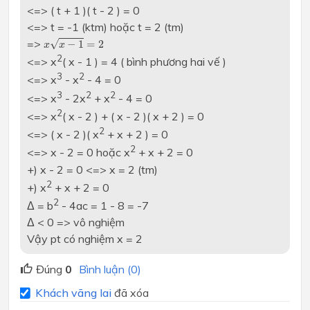
<=> ( t + 1 )( t - 2 ) = 0
<=> t = -1 (ktm) hoặc t = 2 (tm)
x
x
−
1
=
2
=>
√
−
1
=
2
x
x
2
<=> x
( x - 1 ) = 4 ( bình phương hai vế )
3
2
<=> x
- x
- 4 = 0
3
2
2
<=> x
- 2x
+ x
- 4 = 0
2
<=> x
( x - 2 ) + ( x - 2 )( x + 2 ) = 0
2
<=> ( x - 2 )( x
+ x + 2 ) = 0
2
<=> x - 2 = 0 hoặc x
+ x + 2 = 0
+) x - 2 = 0 <=> x = 2 (tm)
2
+) x
+ x + 2 = 0
2
Δ = b
- 4ac = 1 - 8 = -7
Δ < 0 => vô nghiệm
Vậy pt có nghiệm x = 2
Đúng
0
Bình luận (0)
Khách vãng lai
đã xóa