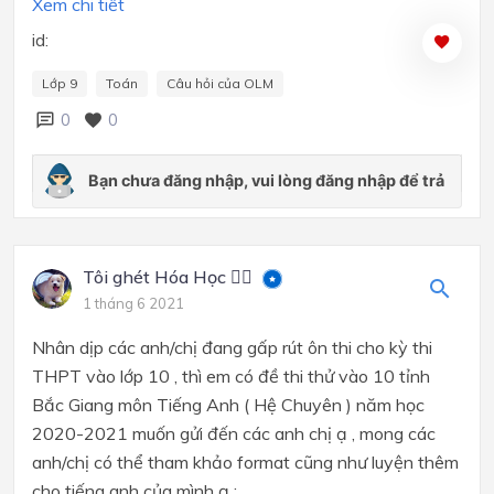
Xem chi tiết
id:
Lớp 9
Toán
Câu hỏi của OLM
0
0
Tôi ghét Hóa Học 🙅‍♂️
1 tháng 6 2021
Nhân dịp các anh/chị đang gấp rút ôn thi cho kỳ thi
THPT vào lớp 10 , thì em có đề thi thử vào 10 tỉnh
Bắc Giang môn Tiếng Anh ( Hệ Chuyên ) năm học
2020-2021 muốn gửi đến các anh chị ạ , mong các
anh/chị có thể tham khảo format cũng như luyện thêm
cho tiếng anh của mình ạ :