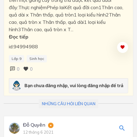
trên một giống cây trồng thu được kết quả dưới
đây:Thực nghiệmPhép laiKết quả đời con1Thân cao,
quả dài x Thân thấp, quả tròn1 loại kiểu hình2Thân
cao, quả tròn x Thân thấp, quả dài1 loại kiểu
hình3Thân cao, quả tròn x T...
Đọc tiếp
id:94994988
Lớp 9
Sinh học
0
0
NHỮNG CÂU HỎI LIÊN QUAN
Đỗ Quyên
12 tháng 6 2021