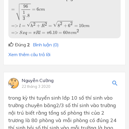



96

=
=
6
c
m
⎷
1
.8
3
=>
l
=
h
2
+
R
2
=
8
2
+
6
2
=
10
c
m
√
2
2
√
2
2
=
>
=
+
=
8
+
6
=
10
l
h
R
c
m
=>
S
x
q
=
π
R
l
=
π
6.10
=
60
π
c
m
2
2
=
>
=
=
6.10
=
60
S
x
q
π
R
l
π
π
c
m
Đúng
2
Bình luận (0)
Xem thêm câu trả lời
Nguyễn Cường
22 tháng 3 2020
trong kỳ thi tuyển sinh lớp 10 số thí sinh vào
trường chuyên băng2/3 số thí sinh vào trường
nội trú biết rằng tổng số phòng thi của 2
trương là 80 phòng và mỗi phòng có đúng 24
thí sinh hỏi số thí sinh vào mỗi trường là bao