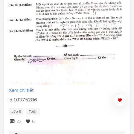
Xem chi tiết
id:10375286
Lớp 9
Toán
22
6