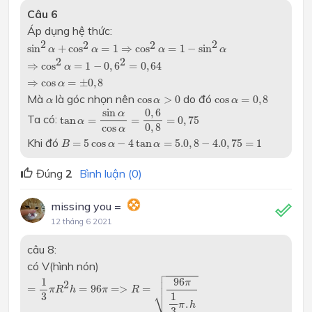
Câu 6
Áp dụng hệ thức:
sin
2
α
+
cos
2
α
=
1
⇒
cos
2
α
=
1
−
sin
2
α
2
2
2
2
sin
+
cos
=
1
⇒
cos
=
1
−
sin
α
α
α
α
⇒
cos
2
α
=
1
−
0
,
6
2
=
0
,
64
2
2
⇒
cos
=
1
−
0
,
6
=
0
,
64
α
⇒
cos
α
=
±
0
,
8
⇒
cos
=
±
0
,
8
α
cos
α
>
0
cos
α
=
0
,
8
α
Mà
là góc nhọn nên
do đó
cos
>
0
cos
=
0
,
8
α
α
α
tan
α
=
sin
α
cos
α
=
0
,
6
0
,
8
=
0
,
75
0
,
6
sin
α
Ta có:
tan
=
=
=
0
,
75
α
0
,
8
cos
α
B
=
5
cos
α
−
4
tan
α
=
5.0
,
8
−
4.0
,
75
=
1
Khi đó
=
5
cos
−
4
tan
=
5.0
,
8
−
4.0
,
75
=
1
B
α
α
Đúng
2
Bình luận (0)
missing you =
12 tháng 6 2021
câu 8:
có V(hình nón)

=
1
3
π
R
2
h
=
96
π
=>
R
=
96
π
1
3
π
.
h
=
96
1
3
.8
=
6
c
m


1
96

π
2
=
=
96
=
>
=
π
R
h
π
R
⎷
3
1
.
π
h
3