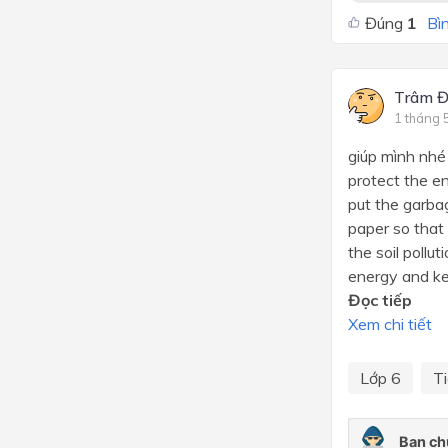
Đúng
1
Bìn
Trâm Đ
1 tháng 
giúp mình nhé
protect the e
put the garbag
paper so that
the soil pollu
energy and kee
Đọc tiếp
Xem chi tiết
Lớp 6
T