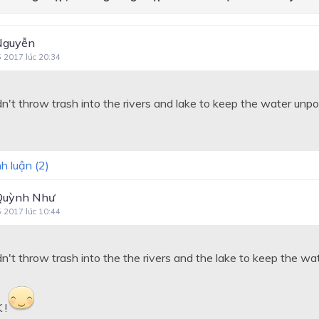
Nguyễn
5 2017 lúc 20:34
n't throw trash into the rivers and lake to keep the water unpo
h luận (
2
)
Quỳnh Như
5 2017 lúc 10:44
n't throw trash into the the rivers and the lake to keep the wa
 !