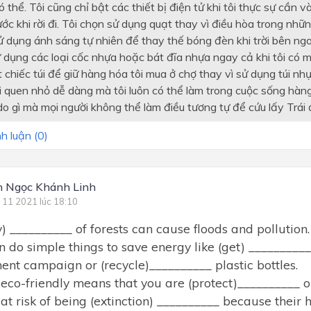
 thể. Tôi cũng chỉ bật các thiết bị điện tử khi tôi thực sự cần và
ước khi rời đi. Tôi chọn sử dụng quạt thay vì điều hòa trong nhữ
sử dụng ánh sáng tự nhiên để thay thế bóng đèn khi trời bên ngoà
 dụng các loại cốc nhựa hoặc bát đĩa nhựa ngay cả khi tôi có m
t chiếc túi để giữ hàng hóa tôi mua ở chợ thay vì sử dụng túi nh
i quen nhỏ dễ dàng mà tôi luôn có thể làm trong cuộc sống hàn
do gì mà mọi người không thể làm điều tương tự để cứu lấy Trái 
h luận (
0
)
 Ngọc Khánh Linh
 11 2021 lúc 18:10
) __________ of forests can cause floods and pollution.
 do simple things to save energy like (get) __________
ent campaign or (recycle)__________ plastic bottles.
eco-friendly means that you are (protect)__________ ou
t risk of being (extinction) __________ because their 