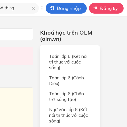
Đăng nhập
Đăng ký
i
Khoá học trên OLM
ho câu hỏi của
(olm.vn)
BÀI HỌC
Toán lớp 6 (Kết nối
tri thức với cuộc
sống)
Toán lớp 6 (Cánh
Diều)
Toán lớp 6 (Chân
trời sáng tạo)
Ngữ văn lớp 6 (Kết
nối tri thức với cuộc
sống)