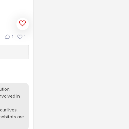
1
1
tion.
nvolved in
ur lives.
habitats are