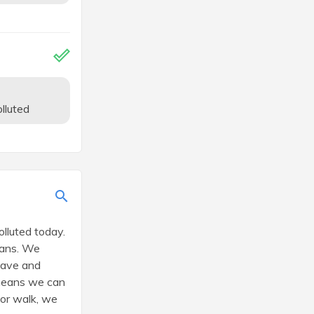
lluted
lluted today.
cans. We
 save and
t means we can
e or walk, we