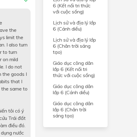
6 (Kết nối tri thức
với cuộc sống)
e
Lịch sử và địa lý lớp
6 (Cánh diều)
save the
s limit the
Lịch sử và địa lý lớp
n. I also turn
6 (Chân trời sáng
 to turn
tạo)
r on mild
Giáo dục công dân
e. I do not
lớp 6 (Kết nối tri
n the goods I
thức với cuộc sống)
bits that I
Giáo dục công dân
o the same to
lớp 6 (Cánh diều)
Giáo dục công dân
lớp 6 (Chân trời
ến tôi có ý
sáng tạo)
cứu Trái đất
làm điều đó.
ử dụng nước