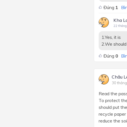
Đúng
1
Bìn
Kha L
22 tháng
1.Yes, it is
2.We should 
Đúng
0
Bìn
Châu L
30 tháng
Read the pass
To protect th
should put th
recycle paper 
reduce the soi