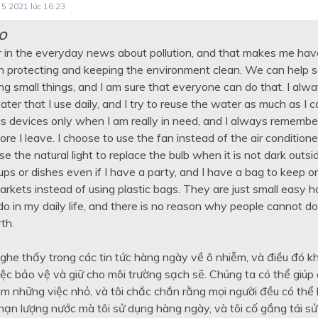
 5 2021 lúc 16:23
O
ar in the everyday news about pollution, and that makes me hav
 protecting and keeping the environment clean. We can help 
ng small things, and I am sure that everyone can do that. I alway
er that I use daily, and I try to reuse the water as much as I ca
cs devices only when I am really in need, and I always remember
re I leave. I choose to use the fan instead of the air conditione
se the natural light to replace the bulb when it is not dark outsid
cups or dishes even if I have a party, and I have a bag to keep o
arkets instead of using plastic bags. They are just small easy ha
o in my daily life, and there is no reason why people cannot d
th.
ghe thấy trong các tin tức hàng ngày về ô nhiễm, và điều đó khi
iệc bảo vệ và giữ cho môi trường sạch sẽ. Chúng ta có thể giúp 
m những việc nhỏ, và tôi chắc chắn rằng mọi người đều có thể 
i hạn lượng nước mà tôi sử dụng hàng ngày, và tôi cố gắng tái s