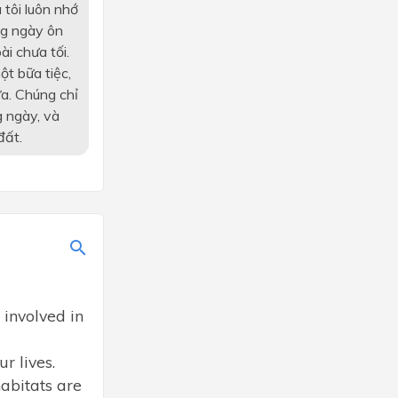
 tôi luôn nhớ
ng ngày ôn
i chưa tối.
ột bữa tiệc,
ựa. Chúng chỉ
g ngày, và
đất.
 involved in
r lives.
habitats are