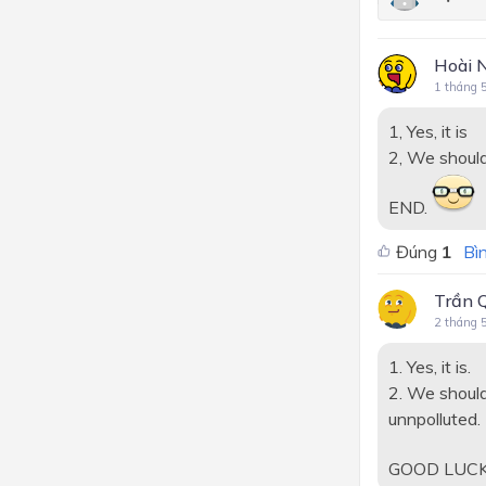
Hoài 
1 tháng 
1, Yes, it is
2, We should
END.
Đúng
1
Bìn
Trần 
2 tháng 
1. Yes, it is.
2. We should
unnpolluted.
GOOD LUCK