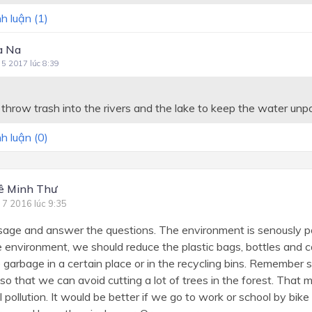
h luận (
1
)
a Na
 5 2017 lúc 8:39
throw trash into the rivers and the lake to keep the water unpo
h luận (
0
)
ê Minh Thư
 7 2016 lúc 9:35
age and answer the questions. The environment is senously po
e environment, we should reduce the plastic bags, bottles and 
e garbage in a certain place or in the recycling bins. Remember
so that we can avoid cutting a lot of trees in the forest. Tha
l pollution. It would be better if we go to work or school by bik