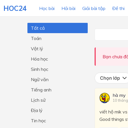
HOC24
Học bài
Hỏi bài
Giải bài tập
Đề thi
Tất cả
Toán
LỚP HỌC
MÔN
Vật lý
Lớp 12
Bạn chưa đă
Hóa học
Lớp 11
Sinh học
Lớp 10
Chọn lớp
Ngữ văn
Lớp 9
Tiếng anh
hà my
Lớp 8
Lịch sử
10 tháng
Lớp 7
Địa lý
viết hộ mik vs 
Lớp 6
Good things s
Tin học
Lớp 5