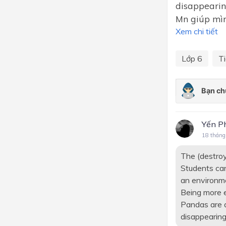
disappearin
Mn giúp mìn
Xem chi tiết
Lớp 6
T
Yến 
18 tháng
The (destroy
Students can
an environme
Being more e
Pandas are a
disappearing