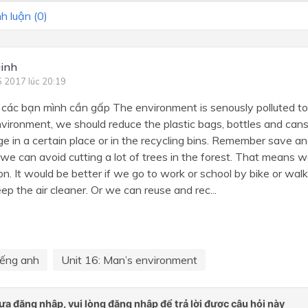
h luận (
0
)
inh
5 2017 lúc 20:19
 các bạn mình cần gấp The environment is senously polluted t
nvironment, we should reduce the plastic bags, bottles and can
e in a certain place or in the recycling bins. Remember save an
 we can avoid cutting a lot of trees in the forest. That means 
tion. It would be better if we go to work or school by bike or wa
p the air cleaner. Or we can reuse and rec...
iếng anh
Unit 16: Man’s environment