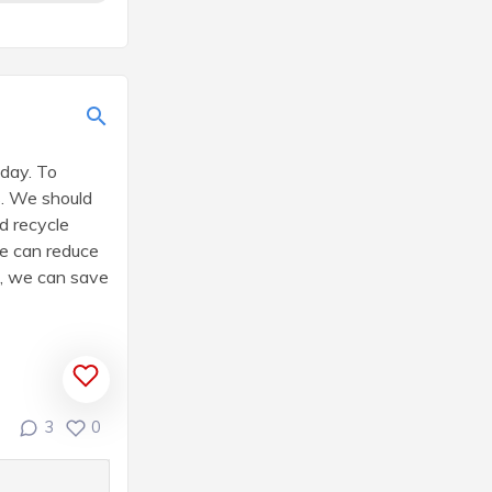
oday. To
s. We should
d recycle
we can reduce
lk, we can save
3
0