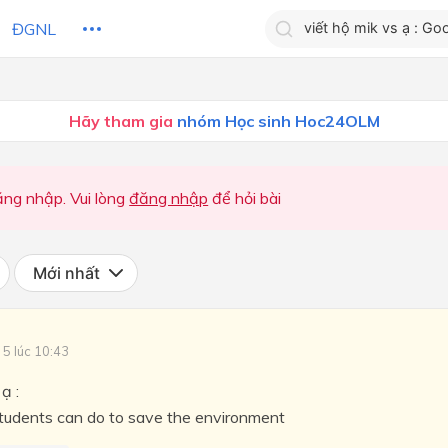
ĐGNL
Tìm kiếm câu trả lờ
Hãy tham gia
nhóm Học sinh Hoc24OLM
Tìm kiếm câu trả lời c
 HỌC
CHỦ ĐỀ / CHƯƠNG
bạn
ng nhập. Vui lòng
đăng nhập
để hỏi bài
Mới nhất
 5 lúc 10:43
ạ :
tudents can do to save the environment