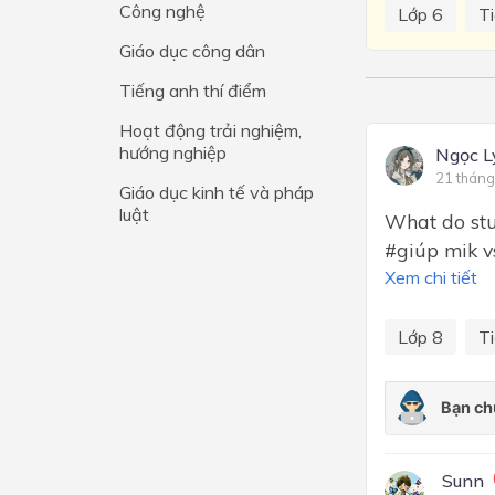
Công nghệ
Lớp 6
T
Lớp 4
Giáo dục công dân
Lớp 3
Tiếng anh thí điểm
Lớp 2
Hoạt động trải nghiệm,
hướng nghiệp
Ngọc L
Lớp 1
21 tháng
Giáo dục kinh tế và pháp
luật
What do stu
#giúp mik v
Xem chi tiết
Lớp 8
T
Sunn