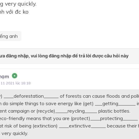
g very quickly.
h với đc ko
iếng anh
Phạm
 11 2021 lúc 18:18
) ____deforestation______ of forests can cause floods and pollu
 do simple things to save energy like (get) ___getting_______ i
nt campaign or (recycle)_____reycling_____ plastic bottles.
co-friendly means that you are (protect)____protecting______ o
t risk of being (extinction) ____extinctive______ because their 
 very quickly.