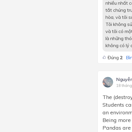
nhiều nhất có
tắt chúng tr
hòa, và tôi 
Tôi không sử
và tôi có mộ
là những thó
không có lý 
Đúng
2
Bìn
Nguyễn
18 tháng
The (destroy
Students can
an environm
Being more 
Pandas are a