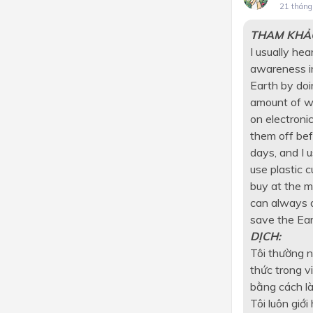
21 tháng
THAM KHẢ
I usually he
awareness in
Earth by doi
amount of wat
on electroni
them off befo
days, and I u
use plastic 
buy at the m
can always d
save the Ear
DỊCH:
Tôi thường n
thức trong v
bằng cách là
Tôi luôn giớ