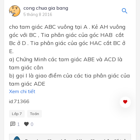
cong chua gia bang
5 tháng 8 2016
cho tam giác ABC vuông tại A . Kẻ AH vuông
góc với BC , Tia phân giác của góc HAB cắt
Bc ở D . Tia phân giác của góc HAC cắt BC ở
E.
a) Chứng Minh các tam giác ABE và ACD là
tam giác cân
b) gọi I là giao điểm của các tia phân giác của
tam giác ADE
Xem chi tiết
id:71366
Lớp 7
Toán
1
0