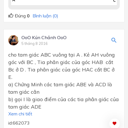
Đúng
0
Bình luận (0)
OoO Kún Chảnh OoO
5 tháng 8 2016
cho tam giác ABC vuông tại A . Kẻ AH vuông
góc với BC , Tia phân giác của góc HAB cắt
Bc ở D . Tia phân giác của góc HAC cắt BC ở
E.
a) Chứng Minh các tam giác ABE và ACD là
tam giác cân
b) gọi I là giao điểm của các tia phân giác của
tam giác ADE
Xem chi tiết
id:662073