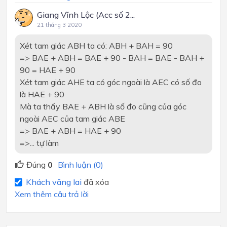
Giang Vĩnh Lộc (Acc số 2...
21 tháng 3 2020
Xét tam giác ABH ta có: ABH + BAH = 90
=> BAE + ABH = BAE + 90 - BAH = BAE - BAH +
90 = HAE + 90
Xét tam giác AHE ta có góc ngoài là AEC có số đo
là HAE + 90
Mà ta thấy BAE + ABH là số đo cũng của góc
ngoài AEC của tam giác ABE
=> BAE + ABH = HAE + 90
=>... tự làm
Đúng
0
Bình luận (0)
Khách vãng lai
đã xóa
Xem thêm câu trả lời