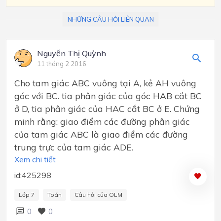
NHỮNG CÂU HỎI LIÊN QUAN
Nguyễn Thị Quỳnh
11 tháng 2 2016
Cho tam giác ABC vuông tại A, kẻ AH vuông
góc với BC. tia phân giác của góc HAB cắt BC
ở D, tia phân giác của HAC cắt BC ở E. Chứng
minh rằng: giao điểm các đường phân giác
của tam giác ABC là giao điểm các đường
trung trực của tam giác ADE.
Xem chi tiết
id:425298
Lớp 7
Toán
Câu hỏi của OLM
0
0