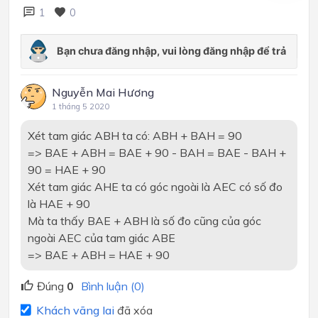
1
0
Nguyễn Mai Hương
1 tháng 5 2020
Xét tam giác ABH ta có: ABH + BAH = 90
=> BAE + ABH = BAE + 90 - BAH = BAE - BAH +
90 = HAE + 90
Xét tam giác AHE ta có góc ngoài là AEC có số đo
là HAE + 90
Mà ta thấy BAE + ABH là số đo cũng của góc
ngoài AEC của tam giác ABE
=> BAE + ABH = HAE + 90
Đúng
0
Bình luận (0)
Khách vãng lai
đã xóa