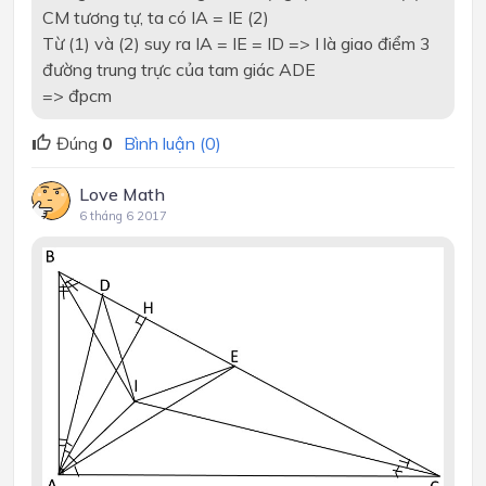
CM tương tự, ta có IA = IE (2)
Từ (1) và (2) suy ra IA = IE = ID => I là giao điểm 3
đường trung trực của tam giác ADE
=> đpcm
Đúng
0
Bình luận (0)
Love Math
6 tháng 6 2017