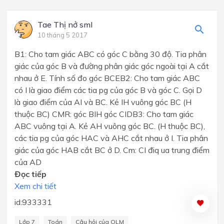
Tae Thị nở sml
10 tháng 5 2017
B1: Cho tam giác ABC có góc C bằng 30 độ. Tia phân
giác của góc B và đường phân giác góc ngoài tại A cắt
nhau ở E. Tính số đo góc BCEB2: Cho tam giác ABC
có I là giao điểm các tia pg của góc B và góc C. Gọi D
là giao điểm của AI và BC. Kẻ IH vuông góc BC (H
thuộc BC) CMR: góc BIH góc CIDB3: Cho tam giác
ABC vuông tại A. Kẻ AH vuông góc BC. (H thuộc BC),
các tia pg của góc HAC và AHC cắt nhau ở I. Tia phân
giác của góc HAB cắt BC ở D. Cm: CI điq ua trung điểm
của AD
Đọc tiếp
Xem chi tiết
id:933331
Lớp 7
Toán
Câu hỏi của OLM