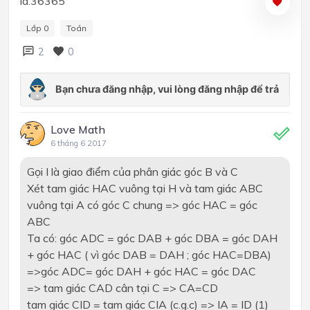
id:36365
Lớp 0
Toán
2
0
Love Math
6 tháng 6 2017
Gọi I là giao điểm của phân giác góc B và C
Xét tam giác HAC vuông tại H và tam giác ABC
vuông tại A có góc C chung => góc HAC = góc
ABC
Ta có: góc ADC = góc DAB + góc DBA = góc DAH
+ góc HAC ( vì góc DAB = DAH ; góc HAC=DBA)
=>góc ADC= góc DAH + góc HAC = góc DAC
=> tam giác CAD cân tại C => CA=CD
tam giác CID = tam giác CIA (c.g.c) => IA = ID (1)