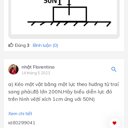
Đúng
3
Bình luận (0)
nhật Florentino
14 tháng 5 2023
a) Kéo một vật bằng một lực theo hướng từ traí
sang phải,độ lớn 200N.Hãy biểu diễn lực đó
trên hình vẽ(tỉ xích 1cm ứng với 50N)
Xem chi tiết
id:80299041