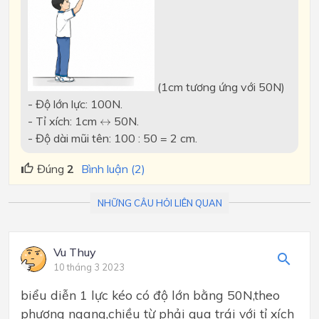
(1cm tương ứng với 50N)
- Độ lớn lực: 100N.
↔
- Tỉ xích: 1cm
50N.
↔
- Độ dài mũi tên: 100 : 50 = 2 cm.
Đúng
2
Bình luận (2)
NHỮNG CÂU HỎI LIÊN QUAN
Vu Thuy
10 tháng 3 2023
biểu diễn 1 lực kéo có độ lớn bằng 50N,theo
phương ngang,chiều từ phải qua trái với tỉ xích