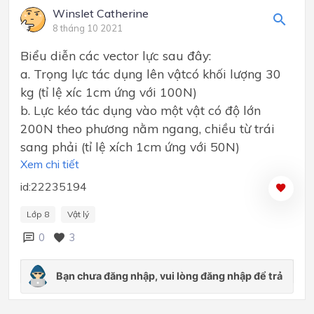
Winslet Catherine
8 tháng 10 2021
Biểu diễn các vector lực sau đây:
a. Trọng lực tác dụng lên vậtcó khối lượng 30
kg (tỉ lệ xíc 1cm ứng với 100N)
b. Lực kéo tác dụng vào một vật có độ lớn
200N theo phương nằm ngang, chiều từ trái
sang phải (tỉ lệ xích 1cm ứng với 50N)
Xem chi tiết
id:22235194
Lớp 8
Vật lý
0
3