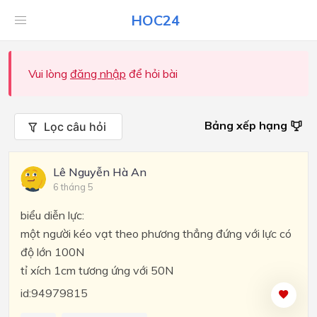
HOC24
Vui lòng
đăng nhập
để hỏi bài
Bảng xếp hạng
Lọc câu hỏi
Lê Nguyễn Hà An
6 tháng 5
biểu diễn lực:
một người kéo vạt theo phương thẳng đứng với lực có
độ lớn 100N
tỉ xích 1cm tương ứng với 50N
id:94979815