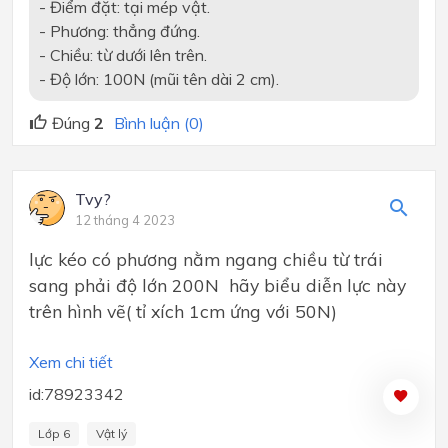
- Điểm đặt: tại mép vật.
- Phương: thẳng đứng.
- Chiều: từ dưới lên trên.
- Độ lớn: 100N (mũi tên dài 2 cm).
Đúng
2
Bình luận (0)
Tvy?
12 tháng 4 2023
lực kéo có phương nằm ngang chiều từ trái
sang phải độ lớn 200N hãy biểu diễn lực này
trên hình vẽ( tỉ xích 1cm ứng với 50N)
Xem chi tiết
id:78923342
Lớp 6
Vật lý