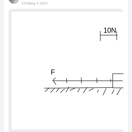
10 tháng 3 2023
10N
F
O