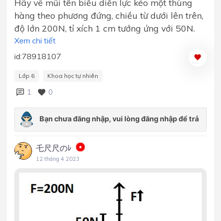
Hãy vẽ mũi tên biểu diễn lực kéo một thùng
hàng theo phương đứng, chiều từ dưới lên trên,
độ lớn 200N, tỉ xích 1 cm tướng ứng với 50N.
Xem chi tiết
id:78918107
Lớp 6
Khoa học tự nhiên
1
0
乇尺尺のﾚ
12 tháng 4 2023