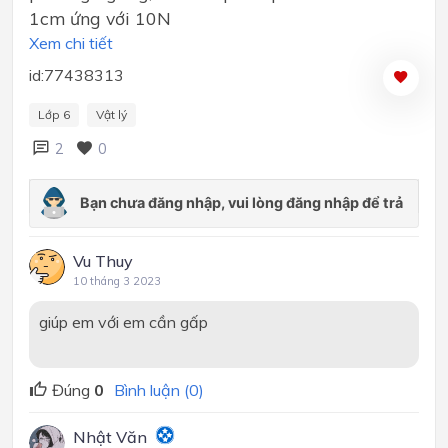
1cm ứng với 10N
Xem chi tiết
id:77438313
Lớp 6
Vật lý
2
0
Vu Thuy
10 tháng 3 2023
giúp em với em cần gấp
Đúng
0
Bình luận (0)
Nhật Văn