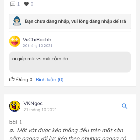
1
0
VuChiBachh
20 tháng 10 2021
ai giúp mik vs mik cảm ơn
Đúng
0
Bình luận (0)
VKNgoc
21 tháng 10 2021
bài 1
a.
Một vât được kéo thẳng đều trên mặt sàn
nằm ngang với lực kéo theo phương ngang có