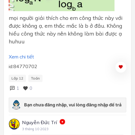
mọi người giải thích cho em công thức này với
được không ạ, em thắc mắc là b ở đâu. Không
hiểu công thức này nên không làm bài được ạ
huhuu
Xem chi tiết
id:84770702
Lớp 12
Toán
1
0
Nguyễn Đức Trí
3 tháng 10 2023