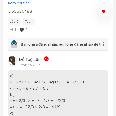
Xem chi tiết
id:60530488
Lớp 6
Toán
1
0
Đỗ Tuệ Lâm
1 tháng 5 2022
a) .
<=> x+2,7 = 4: 0,5 = 4:(1/2) = 4 . 2/1 = 8
<=> x = 8 - 2,7 = 5,3
b ).
<=> 2/3 : x = -7 - 1/3 = -22/3
=> x = -22/3 x 2/3 = -44/9
c) .