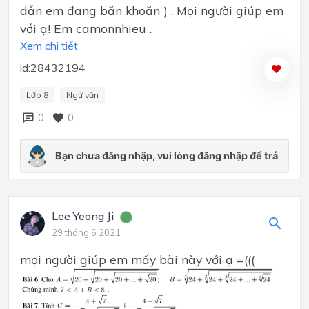
dẫn em đang băn khoăn ) . Mọi người giúp em
với ạ! Em camonnhieu .
Xem chi tiết
id:28432194
Lớp 8
Ngữ văn
0
0
Lee Yeong Ji
29 tháng 6 2021
mọi người giúp em mấy bài này với ạ =(((