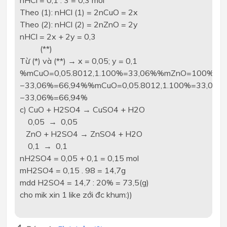
nHCl = 0,1 . 3 = 0,3 mol
Theo (1): nHCl (1) = 2nCuO = 2x
Theo (2): nHCl (2) = 2nZnO = 2y
nHCl = 2x + 2y = 0,3
(**)
Từ (*) và (**) → x = 0,05; y = 0,1
%mCuO=0,05.8012,1.100%=33,06%%mZnO=100%
−33,06%=66,94%%mCuO=0,05.8012,1.100%=33,0
−33,06%=66,94%
c) CuO + H2SO4 → CuSO4 + H2O
0,05 → 0,05
ZnO + H2SO4 → ZnSO4 + H2O
0,1 → 0,1
nH2SO4 = 0,05 + 0,1 = 0,15 mol
mH2SO4 = 0,15 . 98 = 14,7g
mdd H2SO4 = 14,7 : 20% = 73,5(g)
cho mik xin 1 like zới đc khum:))