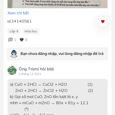
Xem chi tiết
id:34140561
Lớp 9
Hóa học
1
0
Ông Trùm( hỏi bài)
2 tháng 12 2021
a) CuO + 2HCl → CuCl2 + H2O (1)
ZnO + 2HCl → ZnCl2 + H2O (2)
b) Gọi số mol CuO, ZnO lần lượt là x, y
mhh = mCuO + mZnO → 80x + 81y = 12,1
(*)