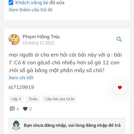
Khách vãng lai
đã xóa
Xem thêm câu trả lời
Phạm Hồng Trúc
10 tháng 11 2021
mọi người ơi cho em hỏi cái bài này với ạ : bài
7 :Có 6 con gà,số chó nhiều hơn số gà 12 con
.Hỏi số gà bằng một phần mấy số chó?
Xem chi tiết
id:7129919
Lớp 3
Toán
Câu hỏi của OLM
4
0