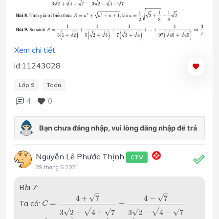
Xem chi tiết
id:11243028
Lớp 9
Toán
4
0
Nguyễn Lê Phước Thịnh
CTV
29 tháng 6 2021
Bài 7:
C
=
4
+
7
3
2
+
4
+
7
+
4
−
7
3
2
−
4
−
7
√
√
4
+
7
4
−
7
Ta có:
=
+
C
√
√
√
√
√
√
3
2
+
4
+
7
3
2
−
4
−
7
=
2
(
4
+
7
)
6
+
8
+
2
7
+
2
(
4
−
7
)
6
−
8
−
2
7