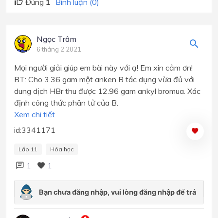
Đúng
1
Bình luận (0)
Ngọc Trâm
6 tháng 2 2021
Mọi người giải giúp em bài này với ạ! Em xin cảm ơn!
BT: Cho 3.36 gam một anken B tác dụng vừa đủ với
dung dịch HBr thu được 12.96 gam ankyl bromua. Xác
định công thức phân tử của B.
Xem chi tiết
id:3341171
Lớp 11
Hóa học
1
1