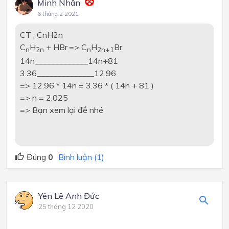
Minh Nhân
6 tháng 2 2021
CT : CnH2n
C
H
+ HBr
=> C
H
Br
n
2n
n
2n+1
14n_____________14n+81
3.36______________12.96
=> 12.96 * 14n = 3.36 * ( 14n + 81 )
=> n = 2.025
=> Bạn xem lại đề nhé
Đúng
0
Bình luận (1)
Yên Lê Anh Đức
25 tháng 12 2020