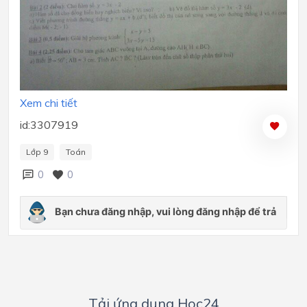
Xem chi tiết
id:3307919
Lớp 9
Toán
0
0
Tải ứng dụng Hoc24