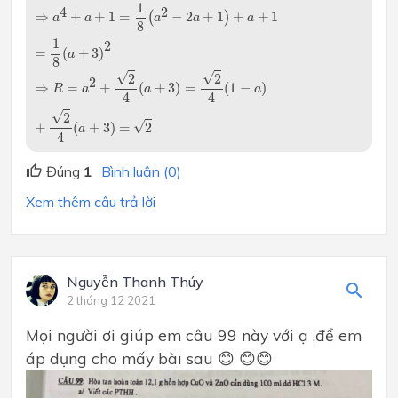
⇒
a
4
+
a
+
1
=
1
8
(
a
2
−
2
a
+
1
)
+
a
+
1
=
1
8
(
a
+
3
)
2
1
4
2
⇒
+
+
1
=
(
−
2
+
1
)
+
+
1
a
a
a
a
a
8
1
2
=
(
+
3
)
a
8
⇒
R
=
a
2
+
2
4
(
a
+
3
)
=
2
4
(
1
−
a
)
+
2
4
(
a
+
3
)
=
2
√
√
2
2
2
⇒
=
+
(
+
3
)
=
(
1
−
)
R
a
a
a
4
4
√
2
√
+
(
+
3
)
=
2
a
4
Đúng
1
Bình luận (0)
Xem thêm câu trả lời
Nguyễn Thanh Thúy
2 tháng 12 2021
Mọi người ơi giúp em câu 99 này với ạ ,để em
áp dụng cho mấy bài sau 😊 😊😊