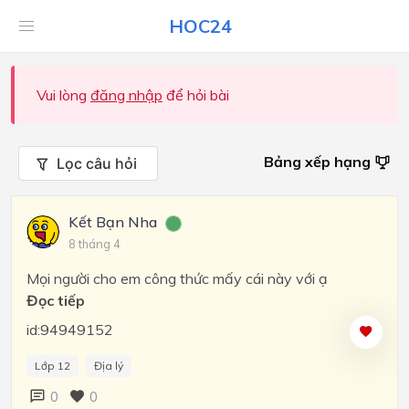
HOC24
Vui lòng
đăng nhập
để hỏi bài
Bảng xếp hạng
Lọc câu hỏi
Kết Bạn Nha
8 tháng 4
Mọi người cho em công thức mấy cái này với ạ
Đọc tiếp
id:94949152
Lớp 12
Địa lý
0
0