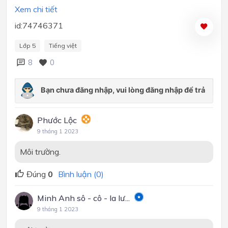
Xem chi tiết
id:74746371
Lớp 5
Tiếng việt
8
0
Phước Lộc
9 tháng 1 2023
Môi trường.
Đúng
0
Bình luận (0)
Minh Anh sô - cô - la lư...
9 tháng 1 2023