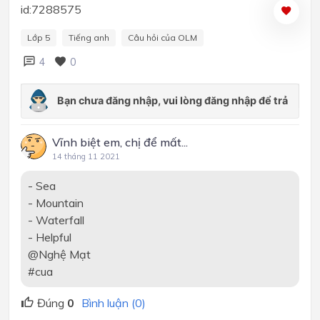
id:7288575
Lớp 5
Tiếng anh
Câu hỏi của OLM
4
0
Vĩnh biệt em, chị để mất...
14 tháng 11 2021
- Sea
- Mountain
- Waterfall
- Helpful
@Nghệ Mạt
#cua
Đúng
0
Bình luận (0)