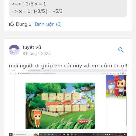
<=> (-3/5)x = 1
=> x = 1 : (-3/5 ) = -5/3
Đúng
1
Bình luận (0)
tuyết vũ
9 tháng 1 2023
mọi người ơi giúp em cái này với,em cảm ơn ạ!!