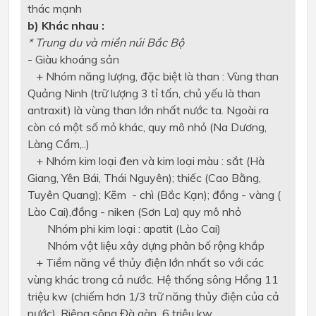
thác mạnh
b) Khác nhau :
* Trung du và miền núi Bắc Bộ
- Giàu khoáng sản
+ Nhóm năng lượng, đặc biệt là than : Vùng than
Quảng Ninh (trữ lượng 3 tỉ tấn, chủ yếu là than
antraxit) là vùng than lớn nhất nước ta. Ngoài ra
còn có một số mỏ khác, quy mô nhỏ (Na Dương,
Làng Cẩm,..)
+ Nhóm kim loại đen và kim loại màu : sắt (Hà
Giang, Yên Bái, Thái Nguyên); thiếc (Cao Bằng,
Tuyên Quang); Kẽm - chì (Bắc Kạn); đồng - vàng (
Lào Cai),đồng - niken (Sơn La) quy mô nhỏ
Nhóm phi kim loại : apatit (Lào Cai)
Nhóm vật liệu xây dựng phân bố rộng khắp
+ Tiềm năng về thủy điện lớn nhất so với các
vùng khác trong cả nước. Hệ thống sông Hồng 11
triệu kw (chiếm hơn 1/3 trữ năng thủy điện của cả
nước). Riêng sông Đà gàn 6 triệu kw