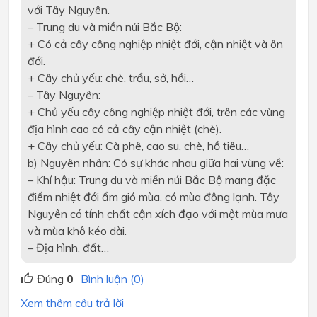
với Tây Nguyên.
– Trung du và miền núi Bắc Bộ:
+ Có cả cây công nghiệp nhiệt đới, cận nhiệt và ôn
đới.
+ Cây chủ yếu: chè, trẩu, sở, hồi…
– Tây Nguyên:
+ Chủ yếu cây công nghiệp nhiệt đới, trên các vùng
địa hình cao có cả cây cận nhiệt (chè).
+ Cây chủ yếu: Cà phê, cao su, chè, hồ tiêu…
b) Nguyên nhân: Có sự khác nhau giữa hai vùng về:
– Khí hậu: Trung du và miền núi Bắc Bộ mang đặc
điểm nhiệt đới ẩm gió mùa, có mùa đông lạnh. Tây
Nguyên có tính chất cận xích đạo với một mùa mưa
và mùa khô kéo dài.
– Địa hình, đất…
Đúng
0
Bình luận (0)
Xem thêm câu trả lời