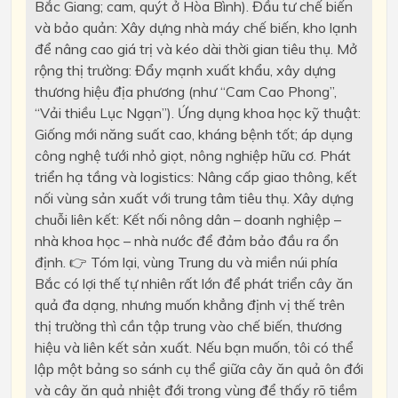
Bắc Giang; cam, quýt ở Hòa Bình). Đầu tư chế biến
và bảo quản: Xây dựng nhà máy chế biến, kho lạnh
để nâng cao giá trị và kéo dài thời gian tiêu thụ. Mở
rộng thị trường: Đẩy mạnh xuất khẩu, xây dựng
thương hiệu địa phương (như “Cam Cao Phong”,
“Vải thiều Lục Ngạn”). Ứng dụng khoa học kỹ thuật:
Giống mới năng suất cao, kháng bệnh tốt; áp dụng
công nghệ tưới nhỏ giọt, nông nghiệp hữu cơ. Phát
triển hạ tầng và logistics: Nâng cấp giao thông, kết
nối vùng sản xuất với trung tâm tiêu thụ. Xây dựng
chuỗi liên kết: Kết nối nông dân – doanh nghiệp –
nhà khoa học – nhà nước để đảm bảo đầu ra ổn
định. 👉 Tóm lại, vùng Trung du và miền núi phía
Bắc có lợi thế tự nhiên rất lớn để phát triển cây ăn
quả đa dạng, nhưng muốn khẳng định vị thế trên
thị trường thì cần tập trung vào chế biến, thương
hiệu và liên kết sản xuất. Nếu bạn muốn, tôi có thể
lập một bảng so sánh cụ thể giữa cây ăn quả ôn đới
và cây ăn quả nhiệt đới trong vùng để thấy rõ tiềm