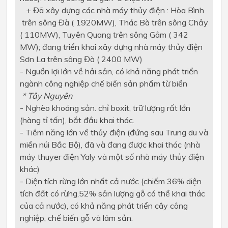
+ Đã xây dựng các nhà máy thủy điện : Hòa Bình
trên sông Đà ( 1920MW), Thác Bà trên sông Chảy
( 110MW), Tuyên Quang trên sông Gâm ( 342
MW); đang triển khai xây dựng nhà máy thủy điện
Sơn La trên sông Đà ( 2400 MW)
- Nguồn lợi lớn về hải sản, có khả năng phát triển
ngành công nghiệp chế biến sản phẩm từ biển
* Tây Nguyên
- Nghèo khoáng sản. chỉ boxit, trữ lượng rất lớn
(hàng tỉ tấn), bắt đầu khai thác.
- Tiềm năng lớn về thủy điện (đứng sau Trung du và
miền núi Bắc Bộ), đã và đang được khai thác (nhà
máy thuyer điện Yaly và một số nhà máy thủy điện
khác)
- Diện tích rừng lớn nhất cả nước (chiếm 36% diện
tích đất có rừng,52% sản lượng gỗ có thể khai thác
của cả nước), có khả năng phát triển cây công
nghiệp, chế biến gỗ và lâm sản.