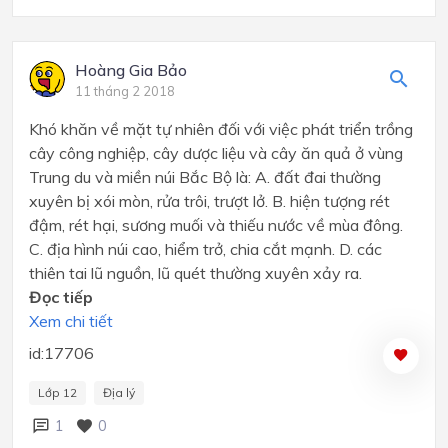
Hoàng Gia Bảo
11 tháng 2 2018
Khó khăn về mặt tự nhiên đối với việc phát triển trồng
cây công nghiệp, cây dược liệu và cây ăn quả ở vùng
Trung du và miền núi Bắc Bộ là: A. đất đai thường
xuyên bị xói mòn, rửa trôi, trượt lở. B. hiện tượng rét
đậm, rét hại, sương muối và thiếu nước về mùa đông.
C. địa hình núi cao, hiểm trở, chia cắt mạnh. D. các
thiên tai lũ nguồn, lũ quét thường xuyên xảy ra.
Đọc tiếp
Xem chi tiết
id:17706
Lớp 12
Địa lý
1
0