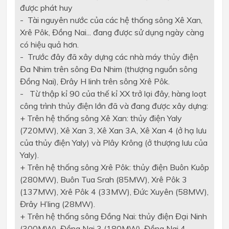
được phát huy
- Tài nguyên nước của các hệ thống sông Xê Xan,
Xrê Pôk, Đồng Nai... đang được sử dụng ngày càng
có hiệu quả hơn.
- Trước đây đã xây dựng các nhà máy thủy điện
Đa Nhim trên sông Đa Nhim (thượng nguồn sông
Đồng Nai), Đrây H linh trên sông Xrê Pôk.
- Từ thập kỉ 90 của thế kỉ XX trở lại đây, hàng loạt
công trình thủy điện lớn đã và đang được xây dựng:
+ Trên hệ thống sông Xê Xan: thủy điện Yaly
(720MW), Xê Xan 3, Xê Xan 3A, Xê Xan 4 (ở hạ lưu
của thủy điện Yaly) và Plây Krông (ở thượng lưu của
Yaly).
+ Trên hệ thống sông Xrê Pôk: thủy điện Buôn Kuôp
(280MW), Buôn Tua Srah (85MW), Xrê Pôk 3
(137MW), Xrê Pôk 4 (33MW), Đức Xuyên (58MW),
Đrây H’ling (28MW).
+ Trên hệ thống sông Đồng Nai: thủy điện Đại Ninh
(300MW), Đồng Nai 3 (180MW), Đồng Nai 4