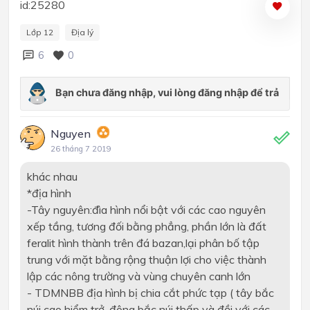
id:25280
Lớp 12
Địa lý
6
0
Nguyen
26 tháng 7 2019
khác nhau
*địa hình
-Tây nguyên:đìa hình nổi bật với các cao nguyên
xếp tầng, tương đối bằng phẳng, phần lớn là đất
feralit hình thành trên đá bazan,lại phân bố tập
trung với mặt bằng rộng thuận lợi cho việc thành
lập các nông trường và vùng chuyên canh lớn
- TDMNBB địa hình bị chia cắt phức tạp ( tây bắc
núi cao hiểm trở, đông bắc núi thấp và đồi với các