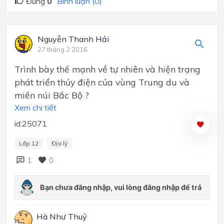
Đúng
0
Bình luận (0)
Nguyễn Thanh Hải
27 tháng 2 2016
Trình bày thế mạnh về tự nhiên và hiện trạng
phát triển thủy điện của vùng Trung du và
miền núi Bắc Bộ ?
Xem chi tiết
id:25071
Lớp 12
Địa lý
1
0
Hà Như Thuỷ