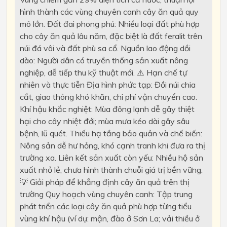
hình thành các vùng chuyên canh cây ăn quả quy
mô lớn. Đất đai phong phú: Nhiều loại đất phù hợp
cho cây ăn quả lâu năm, đặc biệt là đất feralit trên
núi đá vôi và đất phù sa cổ. Nguồn lao động dồi
dào: Người dân có truyền thống sản xuất nông
nghiệp, dễ tiếp thu kỹ thuật mới. ⚠️ Hạn chế tự
nhiên và thực tiễn Địa hình phức tạp: Đồi núi chia
cắt, giao thông khó khăn, chi phí vận chuyển cao.
Khí hậu khắc nghiệt: Mùa đông lạnh dễ gây thiệt
hại cho cây nhiệt đới; mùa mưa kéo dài gây sâu
bệnh, lũ quét. Thiếu hạ tầng bảo quản và chế biến:
Nông sản dễ hư hỏng, khó cạnh tranh khi đưa ra thị
trường xa. Liên kết sản xuất còn yếu: Nhiều hộ sản
xuất nhỏ lẻ, chưa hình thành chuỗi giá trị bền vững.
💡 Giải pháp để khẳng định cây ăn quả trên thị
trường Quy hoạch vùng chuyên canh: Tập trung
phát triển các loại cây ăn quả phù hợp từng tiểu
vùng khí hậu (ví dụ: mận, đào ở Sơn La; vải thiều ở