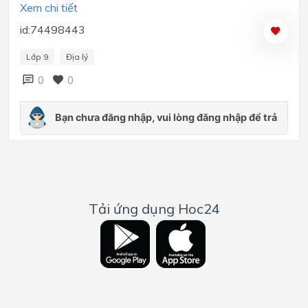
Xem chi tiết
id:74498443
Lớp 9
Địa lý
0
0
Tải ứng dụng Hoc24