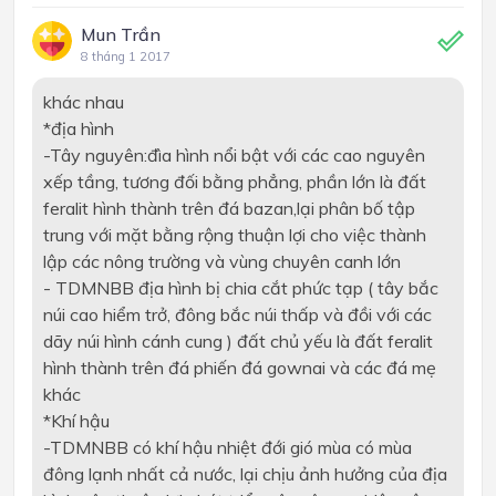
Mun Trần
8 tháng 1 2017
khác nhau
*địa hình
-Tây nguyên:đìa hình nổi bật với các cao nguyên
xếp tầng, tương đối bằng phẳng, phần lớn là đất
feralit hình thành trên đá bazan,lại phân bố tập
trung với mặt bằng rộng thuận lợi cho việc thành
lập các nông trường và vùng chuyên canh lớn
- TDMNBB địa hình bị chia cắt phức tạp ( tây bắc
núi cao hiểm trở, đông bắc núi thấp và đồi với các
dãy núi hình cánh cung ) đất chủ yếu là đất feralit
hình thành trên đá phiến đá gownai và các đá mẹ
khác
*Khí hậu
-TDMNBB có khí hậu nhiệt đới gió mùa có mùa
đông lạnh nhất cả nước, lại chịu ảnh hưởng của địa