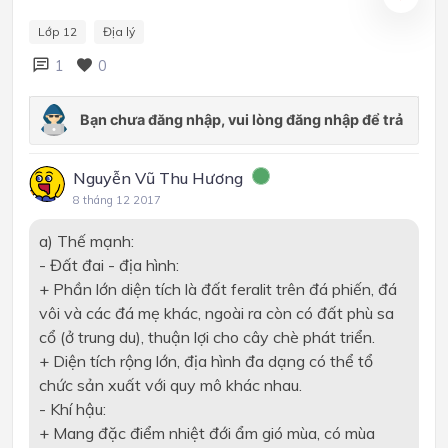
Lớp 12
Địa lý
1
0
Nguyễn Vũ Thu Hương
8 tháng 12 2017
a) Thế mạnh:
- Đất đai - địa hình:
+ Phần lớn diện tích là đất feralit trên đá phiến, đá
vôi và các đá mẹ khác, ngoài ra còn có đất phù sa
cổ (ở trung du), thuận lợi cho cây chè phát triển.
+ Diện tích rộng lớn, địa hình đa dạng có thể tổ
chức sản xuất với quy mô khác nhau.
- Khí hậu:
+ Mang đặc điểm nhiệt đới ẩm gió mùa, có mùa