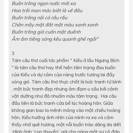
Buồn trông ngọn nước mới xa
Hoa trôi man mác biết là về đâu
Buồn trông nội cỏ rầu rầu
Chân mây mặt đất một màu xanh xanh
Buồn trông gió cuốn mặt duềnh
Ầm ầm tiếng sóng kêu quanh ghế ngồi"
3
Tám câu thơ cuối tác phẩm " Kiều ở lầu Ngưng Bích
" là tám câu thơ hay thể hiện tâm trạng đau buồn
của Kiều và dự cảm của nàng trước tương lai đầy
sóng gió. Tám câu thơ thực chất là bức tranh tứ bình
, một bức tranh đẹp nhưng ảm đạm u sầu bởi cảnh
vật dường như đã nhuốm màu tâm trạng . Hai câu
đầu tiên là bức tranh cửa bể lúc hoàng hôn. Giữa
không gian bao la mênh mông vào một chiều hoàng
hôn, Kiều hướng ánh nhìn của mình ra xa và cảm
thấy nhớ quê hương, một nỗi buồn trào dâng da diết
.Hình ảnh “con thuyền” gợi cho nàng một sự cô đơn.