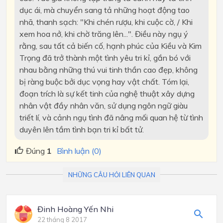
dục ái, mà chuyển sang tả những hoạt động tao
nhã, thanh sạch: "Khi chén rượu, khi cuộc cờ, / Khi
xem hoa nở, khi chờ trăng lên...". Điều này ngụ ý
rằng, sau tất cả biến cố, hạnh phúc của Kiều và Kim
Trọng đã trở thành một tình yêu tri kỉ, gắn bó với
nhau bằng những thú vui tinh thần cao đẹp, không
bị ràng buộc bởi dục vọng hay vật chất. Tóm lại,
đoạn trích là sự kết tinh của nghệ thuật xây dựng
nhân vật đầy nhân văn, sử dụng ngôn ngữ giàu
triết lí, và cảnh ngụ tình đã nâng mối quan hệ từ tình
duyên lên tầm tình bạn tri kỉ bất tử.
Đúng
1
Bình luận (0)
NHỮNG CÂU HỎI LIÊN QUAN
Đinh Hoàng Yến Nhi
22 tháng 8 2017