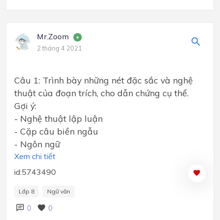
Mr.Zoom
2 tháng 4 2021
Câu 1: Trình bày những nét đặc sắc và nghệ
thuật của đoạn trích, cho dẫn chứng cụ thể.
Gợi ý:
- Nghệ thuật lập luận
- Cặp câu biền ngẫu
- Ngôn ngữ
Xem chi tiết
id:5743490
Lớp 8
Ngữ văn
0
0