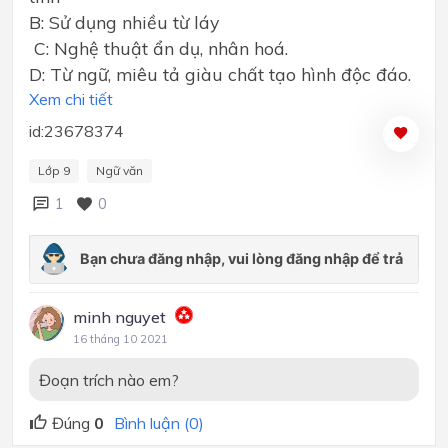
B: Sử dụng nhiều từ láy
C: Nghệ thuật ẩn dụ, nhân hoá.
D: Từ ngữ, miêu tả giàu chất tạo hình độc đáo.
Xem chi tiết
id:23678374
Lớp 9
Ngữ văn
1
0
minh nguyet
16 tháng 10 2021
Đoạn trích nào em?
Đúng
0
Bình luận (0)