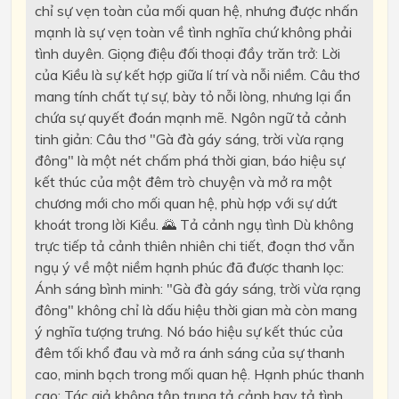
chỉ sự vẹn toàn của mối quan hệ, nhưng được nhấn
mạnh là sự vẹn toàn về tình nghĩa chứ không phải
tình duyên. Giọng điệu đối thoại đầy trăn trở: Lời
của Kiều là sự kết hợp giữa lí trí và nỗi niềm. Câu thơ
mang tính chất tự sự, bày tỏ nỗi lòng, nhưng lại ẩn
chứa sự quyết đoán mạnh mẽ. Ngôn ngữ tả cảnh
tinh giản: Câu thơ "Gà đà gáy sáng, trời vừa rạng
đông" là một nét chấm phá thời gian, báo hiệu sự
kết thúc của một đêm trò chuyện và mở ra một
chương mới cho mối quan hệ, phù hợp với sự dứt
khoát trong lời Kiều. 🌄 Tả cảnh ngụ tình Dù không
trực tiếp tả cảnh thiên nhiên chi tiết, đoạn thơ vẫn
ngụ ý về một niềm hạnh phúc đã được thanh lọc:
Ánh sáng bình minh: "Gà đà gáy sáng, trời vừa rạng
đông" không chỉ là dấu hiệu thời gian mà còn mang
ý nghĩa tượng trưng. Nó báo hiệu sự kết thúc của
đêm tối khổ đau và mở ra ánh sáng của sự thanh
cao, minh bạch trong mối quan hệ. Hạnh phúc thanh
cao: Tác giả không tập trung tả cảnh hay tả tình