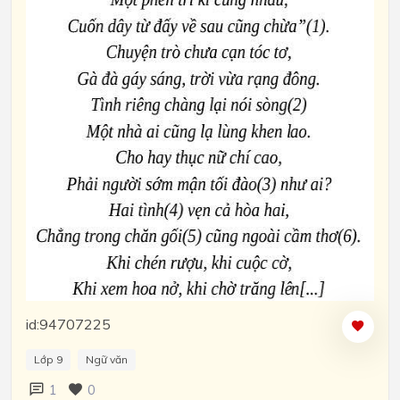
id:94707225
Lớp 9
Ngữ văn
1
0