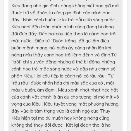
Kiều đang nhớ gia đình, nàng không biết bao giờ mới
được trở về đoàn tụ cùng gia đình của mình nữa
đây . Nhìn cánh buồm lẻ loi trôi nỗi giữa sóng nước ,
Kiều nghĩ đến thân phận mình cũng đang bị dòng
đời đưa đẩy. Đến hai câu tiếp theo là cảnh hoa trôi
mặt nước . Điệp từ “Buồn trông” đã gợi âm điệu
buồn mênh mang, nỗi buồn ấy càng nhân lên khi
nàng nhìn thấy cánh hoa trôi lênh đênh vô định.Từ
“trôi” chỉ sự vận động nhưng ở thế bị động, những
cánh hoa trôi mặc sóng nước vùi dập như chính số
phận Kiều. Hai câu tiếp là cảnh nội cỏ rầu rầu . Từ
“rầu rầu” được nhân hóa chỉ màu sắc của cỏ , một
màu u buồn, ảm đạm . Màu xanh nhợt nhạt héo hắt
của cảnh vật chính là ẩn dụ cho tương lai mờ mịt vô
vọng của Kiều . Kiều tuyệt vọng, mất phương hướng,
đây vừa là tâm trạng vừa là cảnh ngộ của Thúy
Kiều hiện tại mà dù muốn hay không nàng cũng
không thể thay đổi được . Kết lại đoạn thơ là hai