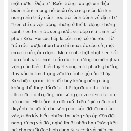
mặt nước . Điệp từ “Buồn trông” đã gợi âm điệu
buồn mênh mang, nỗi buồn ấy càng nhân lên khi
nàng nhìn thấy cánh hoa trôi lênh đênh vô định.Từ
“trôi” chỉ sự vận động nhưng ở thế bị động, những
cánh hoa trôi mặc sóng nước vùi dập như chính số
phận Kiều. Hai câu tiếp là cảnh nội cỏ rầu rầu . Từ
“rầu rầu” được nhân hóa chỉ màu sắc của cỏ , một
màu u buồn, ảm đạm . Màu xanh nhợt nhạt héo hắt
của cảnh vật chính là ẩn dụ cho tương lai mờ mịt vô
vọng của Kiều . Kiều tuyệt vọng, mất phương hướng,
đây vừa là tâm trạng vừa là cảnh ngộ của Thúy
Kiều hiện tại mà dù muốn hay không nàng cũng
không thể thay đổi được . Kết lại đoạn thơ là hai
câu cuối : cảnh giông bão sóng gió và niềm dự cảm
tương lai . Hình ảnh dữ dội xuất hiện: “gió cuốn mặt
duyềnh” là ước lệ cho sóng gió cuộc đời đang bủa
vây, cuốn lấy Kiều, những tai ương sắp ập đến đời
nàng. Cùng với đó , nghệ thuật nhân hóa “sóng kêu”
gợi cho người đọc hình dung Kiều chới với giữa cái