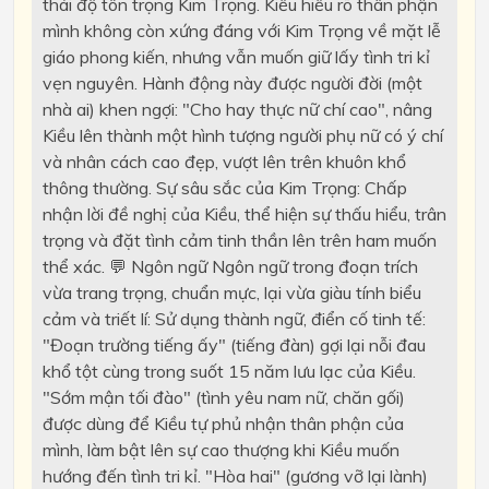
thái độ tôn trọng Kim Trọng. Kiều hiểu rõ thân phận
mình không còn xứng đáng với Kim Trọng về mặt lễ
giáo phong kiến, nhưng vẫn muốn giữ lấy tình tri kỉ
vẹn nguyên. Hành động này được người đời (một
nhà ai) khen ngợi: "Cho hay thực nữ chí cao", nâng
Kiều lên thành một hình tượng người phụ nữ có ý chí
và nhân cách cao đẹp, vượt lên trên khuôn khổ
thông thường. Sự sâu sắc của Kim Trọng: Chấp
nhận lời đề nghị của Kiều, thể hiện sự thấu hiểu, trân
trọng và đặt tình cảm tinh thần lên trên ham muốn
thể xác. 💬 Ngôn ngữ Ngôn ngữ trong đoạn trích
vừa trang trọng, chuẩn mực, lại vừa giàu tính biểu
cảm và triết lí: Sử dụng thành ngữ, điển cố tinh tế:
"Đoạn trường tiếng ấy" (tiếng đàn) gợi lại nỗi đau
khổ tột cùng trong suốt 15 năm lưu lạc của Kiều.
"Sớm mận tối đào" (tình yêu nam nữ, chăn gối)
được dùng để Kiều tự phủ nhận thân phận của
mình, làm bật lên sự cao thượng khi Kiều muốn
hướng đến tình tri kỉ. "Hòa hai" (gương vỡ lại lành)