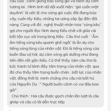
câu cuối : cảnh giông bão sóng gió và niềm dự cảm
tương lai . Hình ảnh dữ dội xuất hiện: “gió cuốn mặt
duyềnh” là ước lệ cho sóng gió cuộc đời đang bủa
vây, cuốn lấy Kiều, những tai ương sắp ập đến đời
nàng. Cùng với đó , nghệ thuật nhân hóa “sóng kêu”
gợi cho người đọc hình dung Kiều chới với giữa cái
bất tận sục sôi trong lòng Kiều . Câu thơ cuối : “Ầm
ầm tiếng sóng kêu quanh ghế ngồi” là ẩn dụ cho
tiếng sóng lòng của nhân vật. Đó là tiếng sóng của
buồn đau sợ hãi, dự cảm sóng gió dường như đang
tiến đến rất gần Kiều. Có thể thấy, tám câu thơ là
bức tranh tứ bình đầy tâm trạng của nhân vật, qua
đó cho thấy tâm trạng buồn chán , bất lực của nhân
vật, đồng thời là minh chứng cho câu nói bất hủ
của Nguyễn Du : " Người buồn cảnh có vui đâu bao
giờ" .
Chú thích : Hai câu được gạch chân lần lượt là câu
ghép và câu có lời dẫn trực tiếp