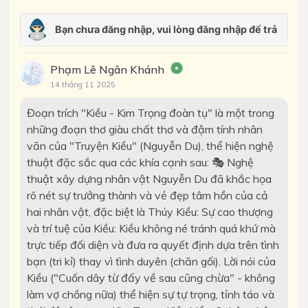
Phạm Lê Ngân Khánh
14 tháng 11 2025
Đoạn trích "Kiều - Kim Trọng đoàn tụ" là một trong
những đoạn thơ giàu chất thơ và đậm tính nhân
văn của "Truyện Kiều" (Nguyễn Du), thể hiện nghệ
thuật đặc sắc qua các khía cạnh sau: 🎭 Nghệ
thuật xây dựng nhân vật Nguyễn Du đã khắc họa
rõ nét sự trưởng thành và vẻ đẹp tâm hồn của cả
hai nhân vật, đặc biệt là Thúy Kiều: Sự cao thượng
và trí tuệ của Kiều: Kiều không né tránh quá khứ mà
trực tiếp đối diện và đưa ra quyết định dựa trên tình
bạn (tri kỉ) thay vì tình duyên (chăn gối). Lời nói của
Kiều ("Cuốn dây từ đấy về sau cũng chừa" - không
làm vợ chồng nữa) thể hiện sự tự trọng, tỉnh táo và