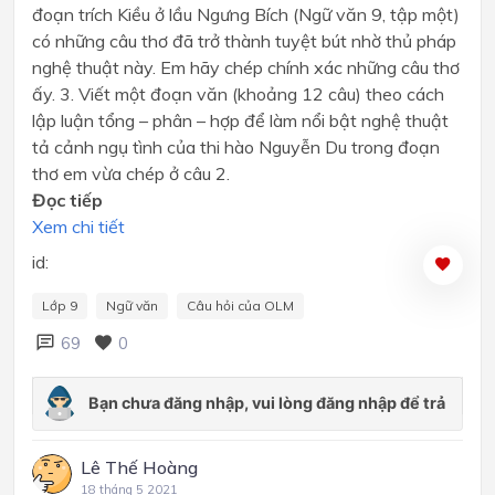
đoạn trích Kiều ở lầu Ngưng Bích (Ngữ văn 9, tập một)
có những câu thơ đã trở thành tuyệt bút nhờ thủ pháp
nghệ thuật này. Em hãy chép chính xác những câu thơ
ấy. 3. Viết một đoạn văn (khoảng 12 câu) theo cách
lập luận tổng – phân – hợp để làm nổi bật nghệ thuật
tả cảnh ngụ tình của thi hào Nguyễn Du trong đoạn
thơ em vừa chép ở câu 2.
Đọc tiếp
Xem chi tiết
id:
Lớp 9
Ngữ văn
Câu hỏi của OLM
69
0
Lê Thế Hoàng
18 tháng 5 2021