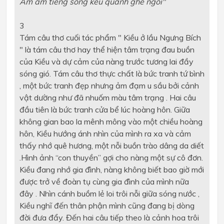
Ầm ầm tiếng sóng kêu quanh ghế ngồi"
3
Tám câu thơ cuối tác phẩm " Kiều ở lầu Ngưng Bích
" là tám câu thơ hay thể hiện tâm trạng đau buồn
của Kiều và dự cảm của nàng trước tương lai đầy
sóng gió. Tám câu thơ thực chất là bức tranh tứ bình
, một bức tranh đẹp nhưng ảm đạm u sầu bởi cảnh
vật dường như đã nhuốm màu tâm trạng . Hai câu
đầu tiên là bức tranh cửa bể lúc hoàng hôn. Giữa
không gian bao la mênh mông vào một chiều hoàng
hôn, Kiều hướng ánh nhìn của mình ra xa và cảm
thấy nhớ quê hương, một nỗi buồn trào dâng da diết
.Hình ảnh “con thuyền” gợi cho nàng một sự cô đơn.
Kiều đang nhớ gia đình, nàng không biết bao giờ mới
được trở về đoàn tụ cùng gia đình của mình nữa
đây . Nhìn cánh buồm lẻ loi trôi nỗi giữa sóng nước ,
Kiều nghĩ đến thân phận mình cũng đang bị dòng
đời đưa đẩy. Đến hai câu tiếp theo là cảnh hoa trôi