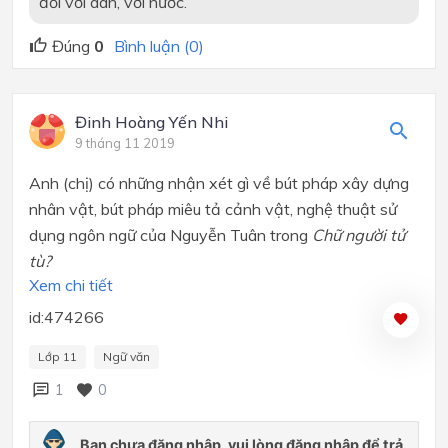
đối với dân, với nước.
Đúng
0
Bình luận (0)
Đinh Hoàng Yến Nhi
9 tháng 11 2019
Anh (chị) có những nhận xét gì về bút pháp xây dựng
nhân vật, bút pháp miêu tả cảnh vật, nghệ thuật sử
dụng ngôn ngữ của Nguyễn Tuân trong
Chữ người tử
tù?
Xem chi tiết
id:474266
Lớp 11
Ngữ văn
1
0