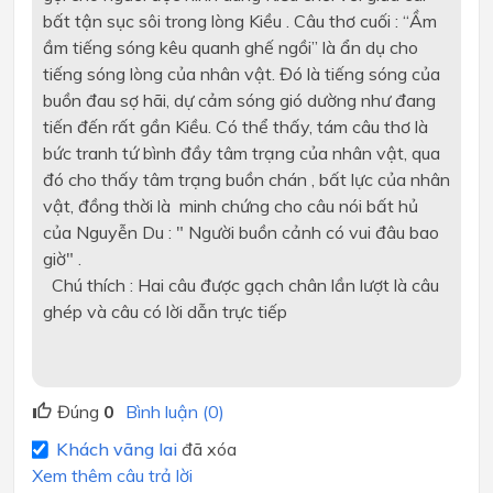
bất tận sục sôi trong lòng Kiều . Câu thơ cuối : “Ầm
ầm tiếng sóng kêu quanh ghế ngồi” là ẩn dụ cho
tiếng sóng lòng của nhân vật. Đó là tiếng sóng của
buồn đau sợ hãi, dự cảm sóng gió dường như đang
tiến đến rất gần Kiều. Có thể thấy, tám câu thơ là
bức tranh tứ bình đầy tâm trạng của nhân vật, qua
đó cho thấy tâm trạng buồn chán , bất lực của nhân
vật, đồng thời là minh chứng cho câu nói bất hủ
của Nguyễn Du : " Người buồn cảnh có vui đâu bao
giờ" .
Chú thích : Hai câu được gạch chân lần lượt là câu
ghép và câu có lời dẫn trực tiếp
Đúng
0
Bình luận (0)
Khách vãng lai
đã xóa
Xem thêm câu trả lời