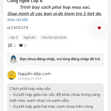
Cong nghe Lop 6
Trinh bay cach phoi hop mau sac.
Giup minh di cac ban oi,de kiem tra 1 tiet do.
Xem chi tiết
id:1505379
Lớp 6
Ngữ văn
Câu hỏi của OLM
2
0
Nguyễn diệp Linh
18 tháng 10 2019
Cách phối hợp màu sắc.
− Sự kết hợp giữa các sắc độ khác nhau trong cùng
một màu: xanh nhạt và xanh sẫm
− Sự kết hợp giữa hai màu cạnh nhau trên vòng