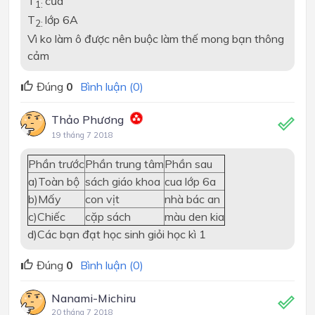
T
của
1:
T
lớp 6A
2:
Vì ko làm ô được nên buộc làm thế mong bạn thông
cảm
Đúng
0
Bình luận (0)
Thảo Phương
19 tháng 7 2018
Phần trước
Phần trung tâm
Phần sau
a)Toàn bộ
sách giáo khoa
cua lớp 6a
b)Mấy
con vịt
nhà bác an
c)Chiếc
cặp sách
màu den kia
d)Các bạn đạt học sinh giỏi học kì 1
Đúng
0
Bình luận (0)
Nanami-Michiru
20 tháng 7 2018