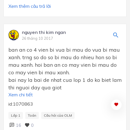
Xem thêm câu trả lời
nguyen thi kim ngan
26 tháng 10 2017
ban an co 4 vien bi vua bi mau do vua bi mau
xanh. trng so do so bi mau do nhieu hon so bi
mau xanh. hoi ban an co may vien bi mau do
co may vien bi mau xanh.
bai nay la bai de nhat cua lop 1 do ko biet lam
thi nguoi day qua giot
Xem chi tiết
id:1070863
Lớp 1
Toán
Câu hỏi của OLM
16
0