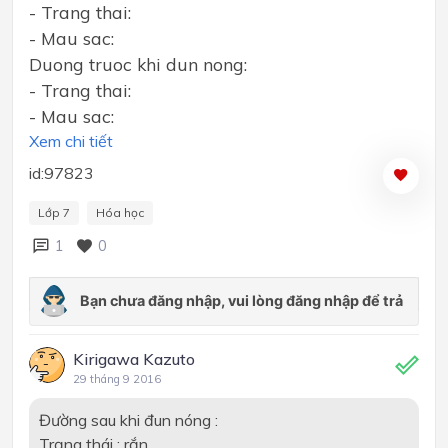
- Trang thai:
- Mau sac:
Duong truoc khi dun nong:
- Trang thai:
- Mau sac:
Xem chi tiết
id:97823
Lớp 7
Hóa học
1
0
Kirigawa Kazuto
29 tháng 9 2016
Đường sau khi đun nóng :
Trạng thái : rắn