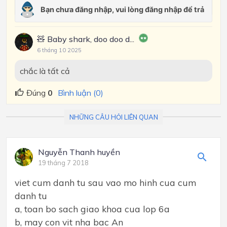
🧸 Baby shark, doo doo d...
6 tháng 10 2025
chắc là tất cả
Đúng
0
Bình luận (0)
NHỮNG CÂU HỎI LIÊN QUAN
Nguyễn Thanh huyền
19 tháng 7 2018
viet cum danh tu sau vao mo hinh cua cum
danh tu
a, toan bo sach giao khoa cua lop 6a
b, may con vit nha bac An