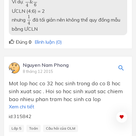
Ví dụ:
&
6
4
ƯCLN (4;6) = 2
1
4
1
nhưng
đã tối giản nên không thể quy đồng mẫu
4
bằng ƯCLN
Đúng
0
Bình luận (0)
Nguyen Nam Phong
8 tháng 12 2015
Mot lop hoc co 32 hoc sinh trong do co 8 hoc
sinh xuat sac . Hoi so hoc sinh xuat sac chiem
bao nhieu phan tram hoc sinh ca lop
Xem chi tiết
id:315842
Lớp 5
Toán
Câu hỏi của OLM