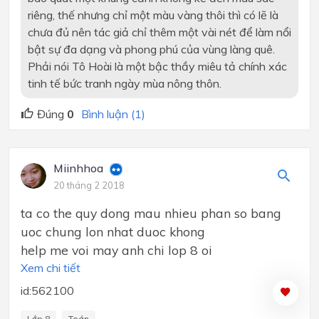
riêng, thế nhưng chỉ một màu vàng thôi thì có lẽ là
chưa đủ nên tác giả chỉ thêm một vài nét để làm nổi
bật sự đa dạng và phong phú của vùng làng quê.
Phải nói Tô Hoài là một bậc thầy miêu tả chính xác
tinh tế bức tranh ngày mùa nông thôn.
Đúng
0
Bình luận (1)
Miinhhoa
20 tháng 2 2018
ta co the quy dong mau nhieu phan so bang
uoc chung lon nhat duoc khong
help me voi may anh chi lop 8 oi
Xem chi tiết
id:562100
Lớp 8
Toán