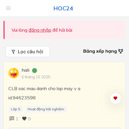
HOC24
Vui lòng
đăng nhập
để hỏi bài
Bảng xếp hạng
Lọc câu hỏi
hali
6 tháng 10 2025
CLB sac mau danh cho lop may v a
id:94623598
Lớp 5
Hoạt động trải nghiệm
1
0