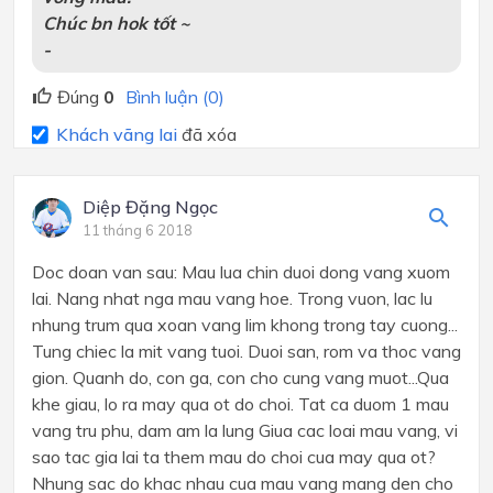
Chúc bn hok tốt ~
-
Đúng
0
Bình luận (0)
Khách vãng lai
đã xóa
Diệp Đặng Ngọc
11 tháng 6 2018
Doc doan van sau: Mau lua chin duoi dong vang xuom
lai. Nang nhat nga mau vang hoe. Trong vuon, lac lu
nhung trum qua xoan vang lim khong trong tay cuong...
Tung chiec la mit vang tuoi. Duoi san, rom va thoc vang
gion. Quanh do, con ga, con cho cung vang muot...Qua
khe giau, lo ra may qua ot do choi. Tat ca duom 1 mau
vang tru phu, dam am la lung Giua cac loai mau vang, vi
sao tac gia lai ta them mau do choi cua may qua ot?
Nhung sac do khac nhau cua mau vang mang den cho