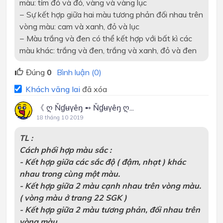
màu: tím đỏ và đỏ, vàng và vàng lục
− Sự kết hợp giữa hai màu tương phản đối nhau trên
vòng màu: cam và xanh, đỏ và lục
− Màu trắng và đen có thể kết hợp với bất kì các
màu khác: trắng và đen, trắng và xanh, đỏ và đen
Đúng
0
Bình luận (0)
Khách vãng lai
đã xóa
《 ღ Ňɠʉүêŋ ➻ Ňɠʉүêŋ ღ...
18 tháng 10 2019
TL :
Cách phối hợp màu sắc :
- Kết hợp giữa các sắc độ ( đậm, nhạt ) khác
nhau trong cùng một màu.
- Kết hợp giữa 2 màu cạnh nhau trên vòng màu.
( vòng màu ở trang 22 SGK )
- Kết hợp giữa 2 màu tương phản, đối nhau trên
vòng màu.