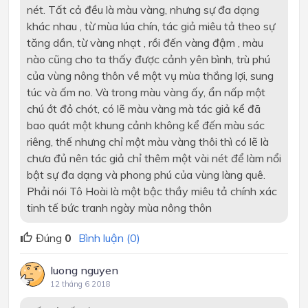
nét. Tất cả đều là màu vàng, nhưng sự đa dạng
khác nhau , từ mùa lúa chín, tác giả miêu tả theo sự
tăng dần, từ vàng nhạt , rồi đến vàng đậm , màu
nào cũng cho ta thấy được cảnh yên bình, trù phú
của vùng nông thôn về một vụ mùa thắng lợi, sung
túc và ấm no. Và trong màu vàng ấy, ẩn nấp một
chú ớt đỏ chót, có lẽ màu vàng mà tác giả kể đã
bao quát một khung cảnh không kể đến màu sác
riêng, thế nhưng chỉ một màu vàng thôi thì có lẽ là
chưa đủ nên tác giả chỉ thêm một vài nét để làm nổi
bật sự đa dạng và phong phú của vùng làng quê.
Phải nói Tô Hoài là một bậc thầy miêu tả chính xác
tinh tế bức tranh ngày mùa nông thôn
Đúng
0
Bình luận (0)
luong nguyen
12 tháng 6 2018