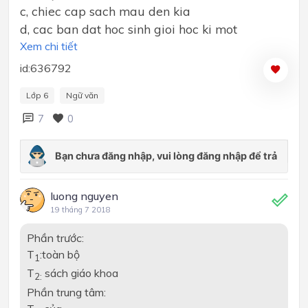
c, chiec cap sach mau den kia
d, cac ban dat hoc sinh gioi hoc ki mot
Xem chi tiết
id:636792
Lớp 6
Ngữ văn
7
0
luong nguyen
19 tháng 7 2018
Phần trước:
T
:toàn bộ
1
T
sách giáo khoa
2:
Phần trung tâm: