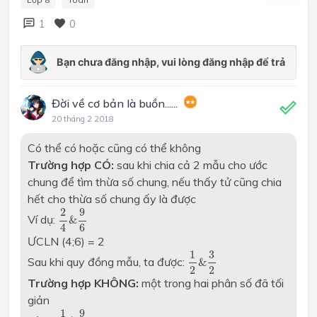
1
0
Đời về cơ bản là buồn......
20 tháng 2 2018
Có thể có hoặc cũng có thể không
Trường hợp CÓ:
sau khi chia cả 2 mẫu cho ước
chung để tìm thừa số chung, nếu thấy tử cũng chia
hết cho thừa số chung ấy là được
2
4
&
9
6
2
9
Ví dụ:
&
6
4
ƯCLN (4;6) = 2
1
2
&
3
2
1
3
Sau khi quy đồng mẫu, ta được:
&
2
2
Trường hợp KHÔNG:
một trong hai phân số đã tối
giản
1
4
&
9
6
1
9