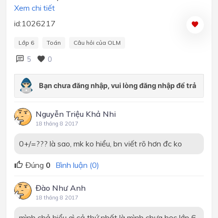
Xem chi tiết
id:1026217
Lớp 6
Toán
Câu hỏi của OLM
5
0
Nguyễn Triệu Khả Nhi
18 tháng 8 2017
0+/=??? là sao, mk ko hiểu, bn viết rõ hơn đc ko
Đúng
0
Bình luận (0)
Đào Như Anh
18 tháng 8 2017
mình chả hiểu gì cả thứ nhất là mình chưa học lớp 6