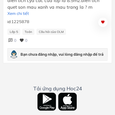
dien tich cya cac cua lop la 8.5m2.dien tich
quet son mau xanh va mau trang la ? m
Xem chi tiết
id:1225878
Lớp 5
Toán
Câu hỏi của OLM
0
0
Tải ứng dụng Hoc24