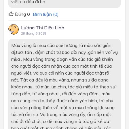
viết có dấu đi bn
Đúng
0
Bình luận (0)
Lương Thị Diệu Linh
28 tháng 6 2018
Màu vàng là màu của quê hương, là màu sắc giản
dị,tươi tắn , đậm chất từ bao đời nay ,gắn liền vơí vụ
mùa . Màu vàng trong đoạn văn của tác giả khiến
cho người đọc cảm nhận qua con mắt tinh tế của
người viết, và qua cái nhìn của người đọc thật rõ
nét. Tất cả đều là màu vàng, nhưng sự đa dạng
khác nhau , từ mùa lúa chín, tác giả miêu tả theo sự
tăng dần, từ vàng nhạt , rồi đến vàng đậm , màu
nào cũng cho ta thấy được cảnh yên bình, trù phú
của vùng nông thôn về một vụ mùa thắng lợi, sung
túc và ấm no. Và trong màu vàng ấy, ẩn nấp một
chú ớt đỏ chót, có lẽ màu vàng mà tác giả kể đã
bao quát một khung cảnh không kể đến màu sác