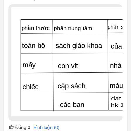
phần sau
phần trước
phần trung tâm
toàn bộ
sách giáo khoa
của lớ
mấy
nhà bá
con vịt
màu đe
cặp sách
chiếc
đạt hs
các bạn
hk 1
Đúng
0
Bình luận (0)