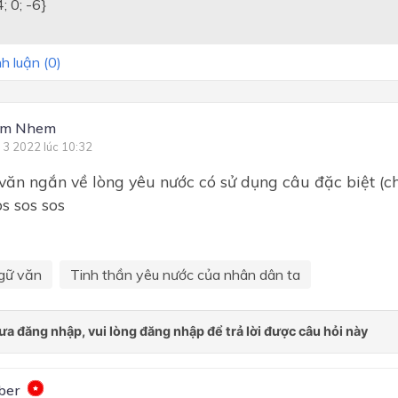
; 0; -6}
h luận (
0
)
em Nhem
 3 2022 lúc 10:32
 văn ngắn về lòng yêu nước có sử dụng câu đặc biệt (ch
os sos sos
gữ văn
Tinh thần yêu nước của nhân dân ta
ber