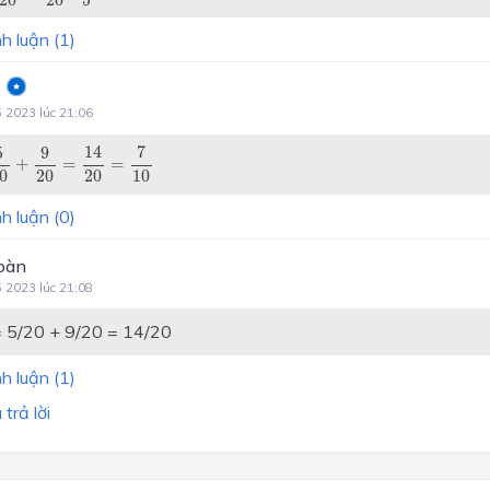
h luận (
1
)
5 2023 lúc 21:06
0
+
9
20
=
14
20
=
7
10
14
7
5
9
+
=
=
0
20
20
10
h luận (
0
)
oàn
5 2023 lúc 21:08
= 5/20 + 9/20 = 14/20
h luận (
1
)
trả lời