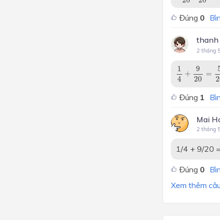
Đúng
0
Bìn
thanh
2 tháng 
1
4
+
9
20
=
5
2
1
9
+
=
20
2
4
Đúng
1
Bìn
Mai H
2 tháng 
1/4 + 9/20 
Đúng
0
Bìn
Xem thêm câu 