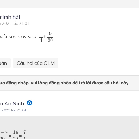
mimh hải
5 2023 lúc 21:01
9
20
1
4
1
9
với sos sos sos:
+
20
4
oán
Câu hỏi của OLM
n An Ninh
5 2023 lúc 21:04
14
20
7
5
+
9
20
14
7
+
9
=
=
20
20
5