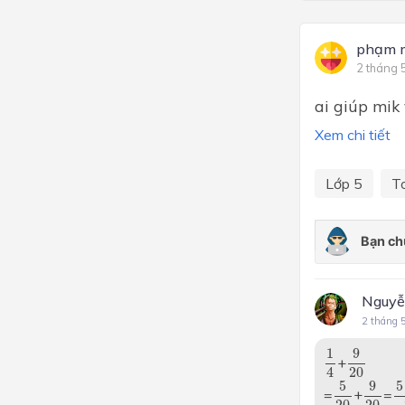
phạm 
2 tháng 
ai giúp mik 
Xem chi tiết
Lớp 5
T
Nguyễ
2 tháng 
9
20
1
4
1
9
+
20
4
5
20
9
20
5
5
9
5
=
+
=
20
20