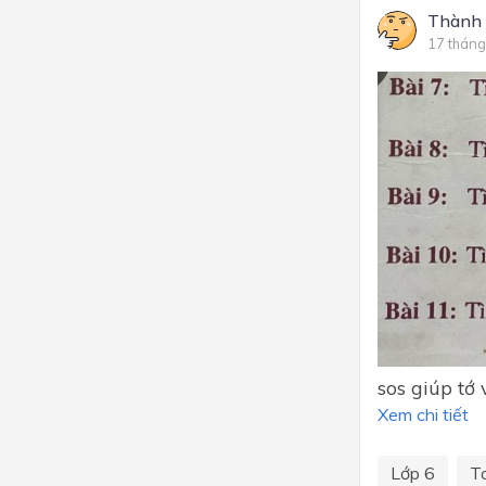
Thành
17 tháng
sos giúp tớ 
Xem chi tiết
Lớp 6
T