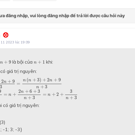
g
 11 2023 lúc 19:09
n
+
9
n
+
1
là bội của
khi:
+
9
+
1
n
n
3
có giá trị nguyên:
+
9
n
+
3
=
n
(
n
+
3
)
+
2
n
+
9
n
+
3
(
+
3
)
+
2
+
9
n
n
n
2
+
9
n
=
3
+
3
n
3
=
n
+
2
n
+
6
+
3
n
+
3
=
n
+
2
+
3
n
+
3
9
2
+
6
+
3
3
n
=
+
=
+
2
+
n
n
+
3
+
3
n
n
 có giá trị nguyên:
(3)
 -1; 3; -3}