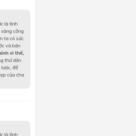
 là tình
n sàng cống
n ta có sức
ớc và bán
ính vì thế,
ng thứ dân
 lược, để
đẹp của cha
 là tình