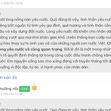
 3 2022 lúc 10:33
:
t lòng nồng nàn yêu nước. Quả đúng là vậy, tinh thần yêu nước
iêng bắt nguồn từ tình yêu gia đình, quê hương và tinh thần sẵ
đấu và xây dựng đất nước. Lòng yêu nước đã khiến cho nhân dâ
ường vượt qua mọi khó khăn gian khổ, chiến thắng bọn cướp nư
ự hào thay sự hi sinh cao cả của những người con nước Việt.
Ch
lòng yêu nước vô cùng quan trọng
. Bởi lẽ đó là một trong nhữ
ân tố quyết định thắng lợi trong công cuộc đấu tranh chống xâm
uốc. Em nguyện sống sao cho xứng đáng với truyền thống tốt 
uống vì độc lập, tự do, vì hạnh phúc của nhân dân.
h luận (
0
)
 hướng nội
CTV
 3 2022 lúc 11:08
:
t lòng nồng nàn yêu nước. Quả đúng là vậy, tinh thần yêu nước