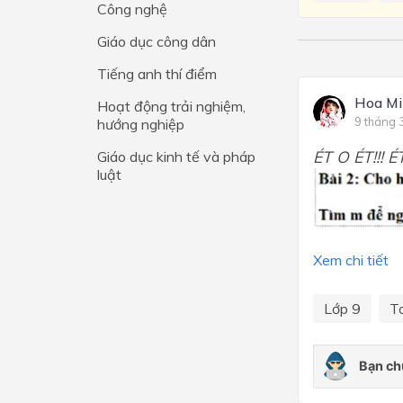
Công nghệ
Lớp 4
Giáo dục công dân
Lớp 3
Tiếng anh thí điểm
Lớp 2
Hoa Mi
Hoạt động trải nghiệm,
9 tháng 
hướng nghiệp
Lớp 1
ÉT O ÉT!!! ÉT 
Giáo dục kinh tế và pháp
luật
Xem chi tiết
Lớp 9
T