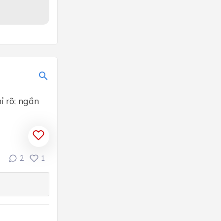
ỉ rõ; ngắn
2
1