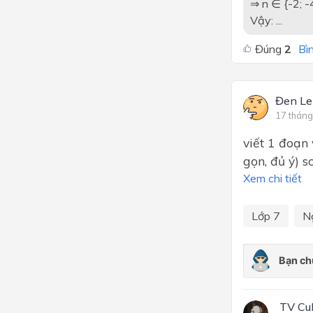
⇒ n ∈ {-2; -4
Vậy: ...
Đúng
2
Bìn
Đen L
17 tháng
viết 1 đoạn
gọn, đủ ý) s
Xem chi tiết
Lớp 7
N
TV Cu