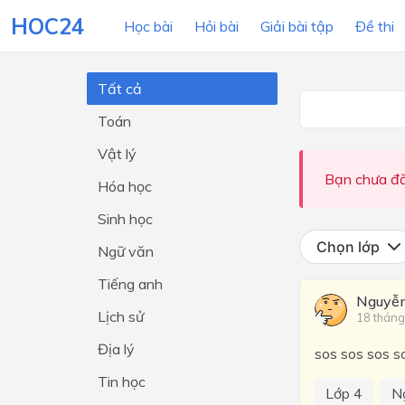
HOC24
Học bài
Hỏi bài
Giải bài tập
Đề thi
Tất cả
Toán
LỚP HỌC
MÔN
Vật lý
Lớp 12
Bạn chưa đă
Hóa học
Lớp 11
Sinh học
Lớp 10
Chọn lớp
Ngữ văn
Lớp 9
Tiếng anh
Nguyễ
Lớp 8
Lịch sử
18 tháng
Lớp 7
Địa lý
sos sos sos s
Lớp 6
Tin học
Lớp 4
N
Lớp 5