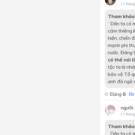
17 tháng
Tham khảo
Dân ta có mộ
cảm thiêng l
hiến, chiến 
mạnh phi th
nước. Đáng t
có thế nói 
tộc ta là nh
bảo vệ Tổ q
anh đã ngã x
Đúng
0
Bìn
người
17 tháng
Tham khảo
Dân ta có mộ