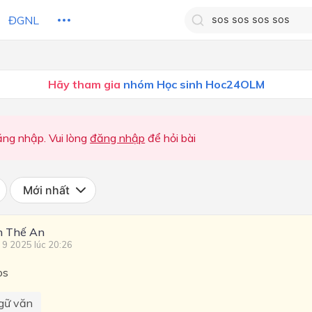
ĐGNL
Tìm kiếm câu trả lờ
Hãy tham gia
nhóm Học sinh Hoc24OLM
Tìm kiếm câu trả lời c
 HỌC
CHỦ ĐỀ / CHƯƠNG
bạn
ng nhập. Vui lòng
đăng nhập
để hỏi bài
Mới nhất
n Thế An
 9 2025 lúc 20:26
os
gữ văn