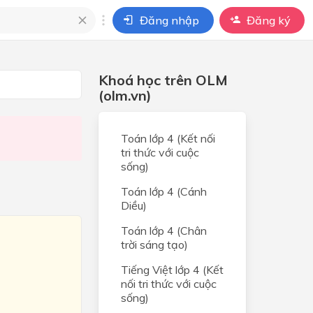
Đăng nhập
Đăng ký
i
Khoá học trên OLM
ho câu hỏi của
(olm.vn)
BÀI HỌC
Toán lớp 4 (Kết nối
tri thức với cuộc
sống)
Toán lớp 4 (Cánh
Diều)
Toán lớp 4 (Chân
trời sáng tạo)
Tiếng Việt lớp 4 (Kết
nối tri thức với cuộc
sống)