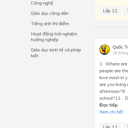
Công nghệ
Lớp 4
Lớp 11
Giáo dục công dân
Lớp 3
Tiếng anh thí điểm
Lớp 2
Hoạt động trải nghiệm,
hướng nghiệp
Lớp 1
Quốc 
Giáo dục kinh tế và pháp
28 tháng
luật
1. Where are
people are th
love most in
are you livin
afternoon?9.
school?11. D
Đọc tiếp
Xem chi tiết
Lớp 12