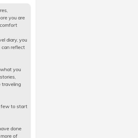
res,
more you are
 comfort
el diary, you
can reflect
, what you
stories,
 traveling
 few to start
 have done
 more of