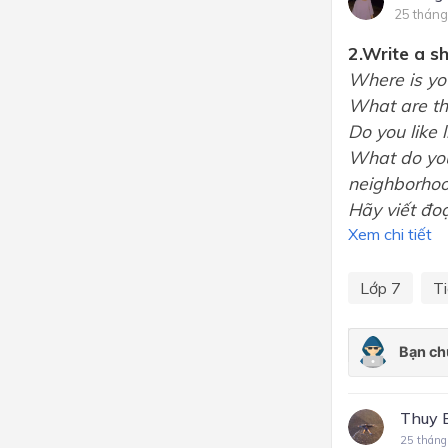
25 tháng
2.Write a s
Where is yo
What are th
Do you like 
What do you 
neighborhood
Hãy viết đo
Xem chi tiết
Lớp 7
T
Thuy 
25 tháng