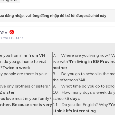
 Yên
 7 2021 lúc 14:11
e you from?
I'm from VN
7. Where are you living now? W
n do you go home to visit
live with?
I'm living in BĐ Provi
s?
Twice a week
mother
 people are there in your
8. Do you go to school in the mor
the afternoon?
All
ve any brothers or sisters?
9. What time do you go to scho
2 sister
10. How many days a week do y
u love most in your family?
school?
5 days
ther. Because she is very
11. Do you like English? Why?
Ye
i think it's interesting