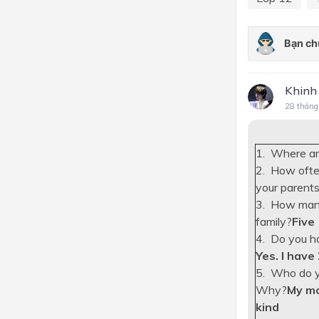
Khinh
28 tháng
1. Where ar
2. How ofte
your parent
3. How many
family?
Five
4. Do you ha
Yes. I have 
5. Who do yo
Why?
My mo
kind