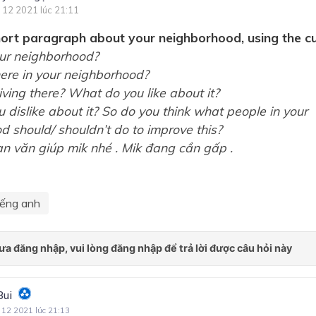
 12 2021 lúc 21:11
hort paragraph about your neighborhood, using the c
ur neighborhood?
ere in your neighborhood?
living there? What do you like about it?
dislike about it? So do you think what people in your
 should/ shouldn’t do to improve this?
ạn văn giúp mik nhé . Mik đang cần gấp .
iếng anh
Bui
 12 2021 lúc 21:13