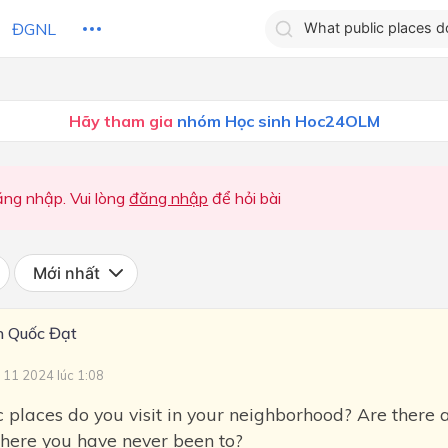
ĐGNL
Tìm kiếm câu trả lờ
Hãy tham gia
nhóm Học sinh Hoc24OLM
Tìm kiếm câu trả lời c
 HỌC
CHỦ ĐỀ / CHƯƠNG
bạn
ng nhập. Vui lòng
đăng nhập
để hỏi bài
Mới nhất
 Quốc Đạt
 11 2024 lúc 1:08
 places do you visit in your neighborhood? Are there 
 where you have never been to?