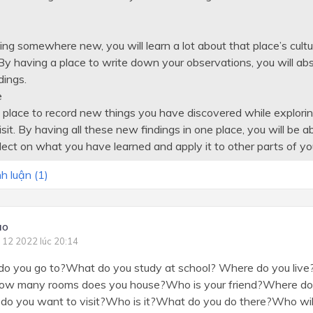
ng somewhere new, you will learn a lot about that place’s cult
By having a place to write down your observations, you will ab
dings.
e
 a place to record new things you have discovered while explori
sit. By having all these new findings in one place, you will be ab
lect on what you have learned and apply it to other parts of your
h luận (
1
)
ảo
 12 2022 lúc 20:14
do you go to?What do you study at school? Where do you live
ow many rooms does you house?Who is your friend?Where doe
do you want to visit?Who is it?What do you do there?Who wil