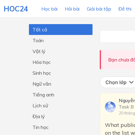
HOC24
Học bài
Hỏi bài
Giải bài tập
Đề thi
Tất cả
Toán
LỚP HỌC
MÔN
Vật lý
Lớp 12
Bạn chưa đă
Hóa học
Lớp 11
Sinh học
Lớp 10
Chọn lớp
Ngữ văn
Lớp 9
Tiếng anh
Nguyễn
Lớp 8
Lịch sử
Task B
Lớp 7
20 tháng
Địa lý
Lớp 6
What public
Tin học
on the list
Lớp 5