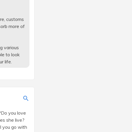
ure, customs
sorb more of
ng various
le to look
 life.
?Do you love
s she live?
l you go with