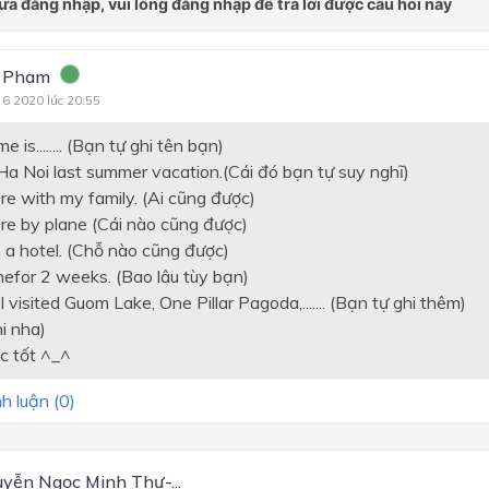
 Pham
 6 2020 lúc 20:55
e is........ (Bạn tự ghi tên bạn)
 Ha Noi last summer vacation.(Cái đó bạn tự suy nghĩ)
ere with my family. (Ai cũng được)
ere by plane (Cái nào cũng được)
in a hotel. (Chỗ nào cũng được)
thefor 2 weeks. (Bao lâu tùy bạn)
 I visited Guom Lake, One Pillar Pagoda,....... (Bạn tự ghi thêm)
hi nha)
c tốt ^_^
h luận (
0
)
yễn Ngọc Minh Thư-...