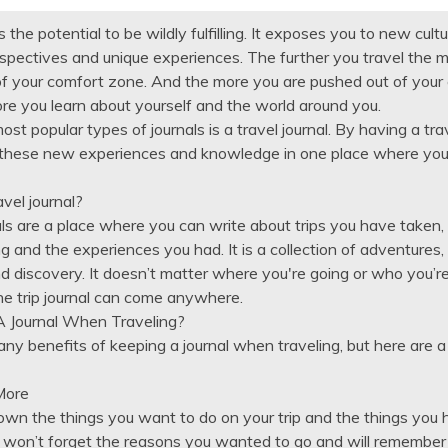
 the potential to be wildly fulfilling. It exposes you to new cultu
rspectives and unique experiences. The further you travel the 
f your comfort zone. And the more you are pushed out of your
re you learn about yourself and the world around you.
st popular types of journals is a travel journal. By having a trav
 these new experiences and knowledge in one place where you 
vel journal?
als are a place where you can write about trips you have taken
g and the experiences you had. It is a collection of adventures, 
 discovery. It doesn’t matter where you're going or who you’re
ine trip journal can come anywhere.
 Journal When Traveling?
ny benefits of keeping a journal when traveling, but here are a
More
own the things you want to do on your trip and the things you
ou won’t forget the reasons you wanted to go and will remember