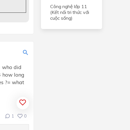
Công nghệ lớp 11
(Kết nối tri thức với
cuộc sống)
3 who did
 6 how long
ces ?= what
1
0