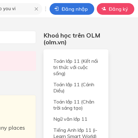
Đăng nhập
Đăng ký
i
Khoá học trên OLM
ho câu hỏi của
(olm.vn)
BÀI HỌC
Toán lớp 11 (Kết nối
tri thức với cuộc
sống)
Toán lớp 11 (Cánh
Diều)
Toán lớp 11 (Chân
trời sáng tạo)
Ngữ văn lớp 11
any places
Tiếng Anh lớp 11 (i-
Learn Smart World)