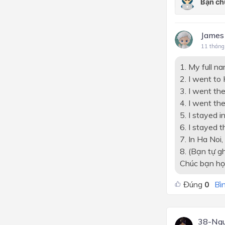
James
11 tháng
1. My full nam
2. I went to
3. I went th
4. I went th
5. I stayed 
6. I stayed 
7. In Ha Noi,
8. (Bạn tự g
Chúc bạn họ
Đúng
0
Bìn
38-Ngu