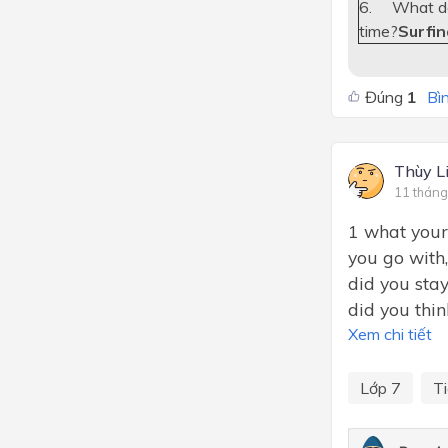
6. What do y
time?
Surfin
Đúng
1
Bìn
Thùy L
11 tháng
1 what your
you go with,
did you stay
did you thin
Xem chi tiết
Lớp 7
T