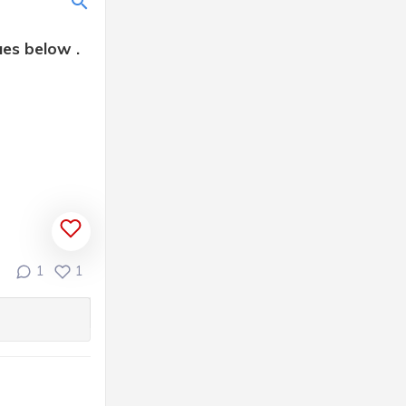
ues below .
1
1