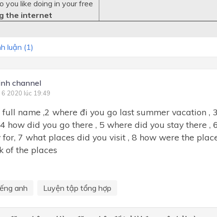
ou like doing in your free
g the internet
h luận (
1
)
inh channel
 6 2020 lúc 19:49
 full name ,2 where đi you go last summer vacation , 
4 how did you go there , 5 where did you stay there ,
 for, 7 what places did you visit , 8 how were the pla
k of the places
iếng anh
Luyện tập tổng hợp