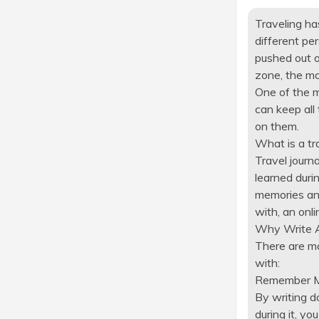
Traveling has
different pe
pushed out o
zone, the mo
One of the mo
can keep all
on them.
What is a tra
Travel journ
learned durin
memories and
with, an onl
Why Write A
There are ma
with:
Remember 
By writing d
during it, y