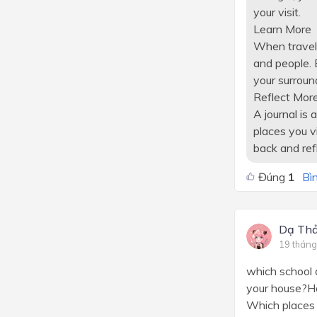
your visit.
Learn More
When traveli
and people. 
your surroun
Reflect Mor
A journal is
places you vi
back and ref
Đúng
1
Bìn
Dạ Th
19 tháng
which school 
your house?H
Which places 