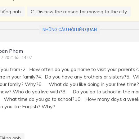
Tiếng anh
C. Discuss the reason for moving to the city
NHỮNG CÂU HỎI LIÊN QUAN
Toàn Phạm
 7 2021 lúc 14:07
 you from?2. How often do you go home to visit your parent
ere in your family?4. Do you have any brothers or sisters?5. 
 your family? Why?6. What do you like doing in your free ti
g now? Who do you live with?8. Do you go to school in the mor
 What time do you go to school?10. How many days a week 
o you like English? Why?
Tiếng anh