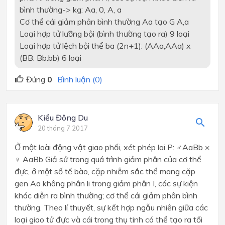
bình thường-> kg: Aa, 0, A, a
Cơ thể cái giảm phân bình thường Aa tạo G A,a
Loại hợp tử lưỡng bội (bình thường tạo ra) 9 loại
Loại hợp tử lệch bội thể ba (2n+1): (AAa,AAa) x
(BB: Bb:bb) 6 loại
Đúng
0
Bình luận (0)
Kiều Đông Du
20 tháng 7 2017
Ở một loài động vật giao phối, xét phép lai P: ♂AaBb ×
♀ AaBb Giả sử trong quá trình giảm phân của cơ thể
đực, ở một số tế bào, cặp nhiễm sắc thể mang cặp
gen Aa không phân li trong giảm phân I, các sự kiện
khác diễn ra bình thường; cơ thể cái giảm phân bình
thường. Theo lí thuyết, sự kết hợp ngẫu nhiên giữa các
loại giao tử đực và cái trong thụ tinh có thể tạo ra tối