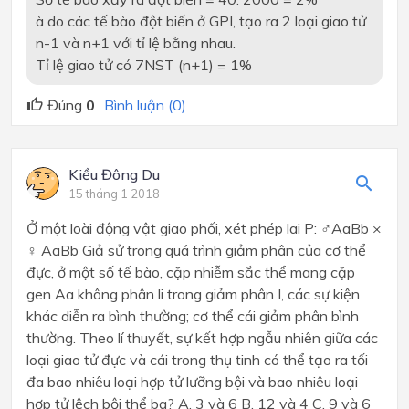
à
do các tế bào đột biến ở GPI, tạo ra 2 loại giao tử
n-1 và n+1 với tỉ lệ bằng nhau.
Tỉ lệ giao tử có 7NST (n+1) = 1%
Đúng
0
Bình luận (0)
Kiều Đông Du
15 tháng 1 2018
Ở một loài động vật giao phối, xét phép lai P: ♂AaBb ×
♀ AaBb Giả sử trong quá trình giảm phân của cơ thể
đực, ở một số tế bào, cặp nhiễm sắc thể mang cặp
gen Aa không phân li trong giảm phân I, các sự kiện
khác diễn ra bình thường; cơ thể cái giảm phân bình
thường. Theo lí thuyết, sự kết hợp ngẫu nhiên giữa các
loại giao tử đực và cái trong thụ tinh có thể tạo ra tối
đa bao nhiêu loại hợp tử lưỡng bội và bao nhiêu loại
hợp tử lệch bội thể ba? A. 3 và 6 B. 12 và 4 C. 9 và 6