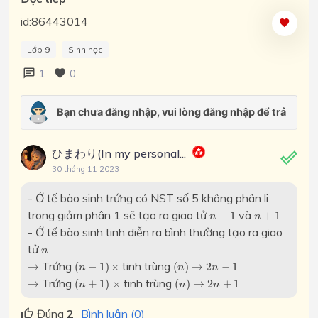
id:86443014
Lớp 9
Sinh học
1
0
ひまわり(In my personal...
30 tháng 11 2023
- Ở tế bào sinh trứng có NST số 5 không phân li
n
−
1
n
+
1
trong giảm phân 1 sẽ tạo ra giao tử
và
−
1
+
1
n
n
- Ở tế bào sinh tinh diễn ra bình thường tạo ra giao
n
tử
n
(
n
−
1
)
×
(
n
)
2
n
−
1
→
→
Trứng
tinh trùng
→
(
−
1
)
×
(
)
→
2
−
1
n
n
n
(
n
+
1
)
(
n
)
→
2
n
+
1
→
×
Trứng
tinh trùng
→
(
+
1
)
×
(
)
→
2
+
1
n
n
n
Đúng
2
Bình luận (0)