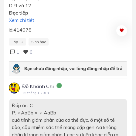
D. 9 và 12
Đọc tiếp
Xem chi tiết
id:414078
Lớp 12
Sinh học
1
0
Đỗ Khánh Chi
15 tháng 1 2018
Đáp án:
C
P: ♂AaBb × ♀ AaBb
quá trình giảm phân của cơ thể đực, ở một số tế
bào, cặp nhiễm sắc thể mang cặp gen Aa không
phân li trong giảm phân I, các sự kiện khác diễn ra