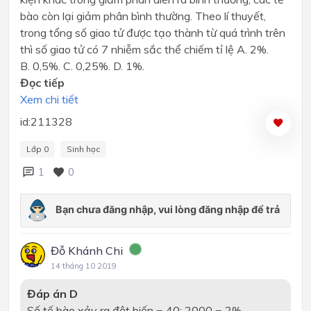
bào còn lại giảm phân bình thường. Theo lí thuyết,
trong tổng số giao tử được tạo thành từ quá trình trên
thì số giao tử có 7 nhiễm sắc thể chiếm tỉ lệ A. 2%.
B. 0,5%. C. 0,25%. D. 1%.
Đọc tiếp
Xem chi tiết
id:211328
Lớp 0
Sinh học
1
0
Đỗ Khánh Chi
14 tháng 10 2019
Đáp án D
Số tế bào xảy ra đột biến = 40: 2000 = 2%