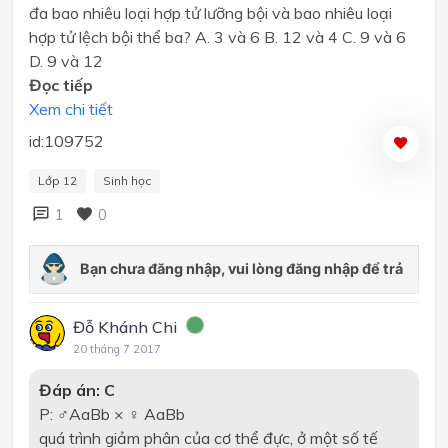
đa bao nhiêu loại hợp tử lưỡng bội và bao nhiêu loại
hợp tử lệch bội thể ba? A. 3 và 6 B. 12 và 4 C. 9 và 6
D. 9 và 12
Đọc tiếp
Xem chi tiết
id:109752
Lớp 12
Sinh học
1
0
Đỗ Khánh Chi
20 tháng 7 2017
Đáp án: C
P: ♂AaBb × ♀ AaBb
quá trình giảm phân của cơ thể đực, ở một số tế