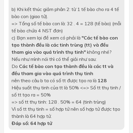
b) Khi kết thúc giảm phân 2: từ 1 tế bào cho ra 4 tế
bào con (giao tử).
=> Tổng số tế bào con là: 32 . 4 = 128 (tế bào)
(mỗi
tế bào chứa 4 NST đơn)
c) Bạn xem lại đề xem có phải là
"Các tế bào con
tạo thành đều là các tinh trùng (tt) và đều
tham gia vào quá trình thụ tinh"
không nhé?
Nếu như mình nói thì có thể giải như sau:
Do
Các tế bào con tạo thành đều là các tt và
đều tham gia vào quá trình thụ tinh
nên theo câu b ta có số tt được tạo ra là
128
Hiệu suất thụ tinh của tt là 50% <=>
Số tt thụ tinh /
số tt tạo ra = 50%
=> số tt thụ tinh: 128 . 50% = 64 (tinh trùng)
Vì số tt thụ tinh = số hợp tử nên số hợp tử được tạo
thành là 64 hợp tử.
Đáp số: 64 hợp tử