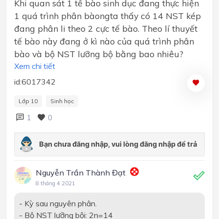
Khi quan sát 1 tế bào sinh dục đang thực hiện
1 quá trình phân bàongta thấy có 14 NST kép
đang phân li theo 2 cực tế bào. Theo lí thuyết
tế bào này đang ở kì nào của quá trình phân
bào và bộ NST lưỡng bộ bằng bao nhiêu?
Xem chi tiết
id:6017342
Lớp 10
Sinh học
1
0
Nguyễn Trần Thành Đạt
8 tháng 4 2021
- Kỳ sau nguyên phân.
- Bộ NST lưỡng bội: 2n=14