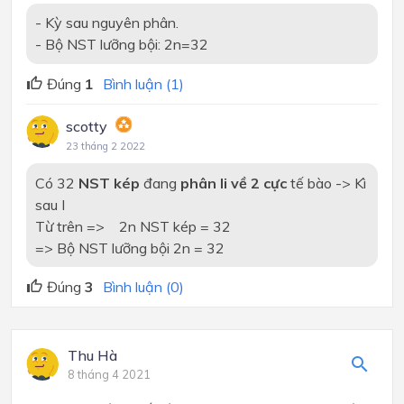
- Kỳ sau nguyên phân.
- Bộ NST lưỡng bội: 2n=32
Đúng
1
Bình luận (1)
scotty
23 tháng 2 2022
Có 32
NST kép
đang
phân li về 2 cực
tế bào -> Kì
sau I
Từ trên => 2n NST kép = 32
=> Bộ NST lưỡng bội 2n = 32
Đúng
3
Bình luận (0)
Thu Hà
8 tháng 4 2021