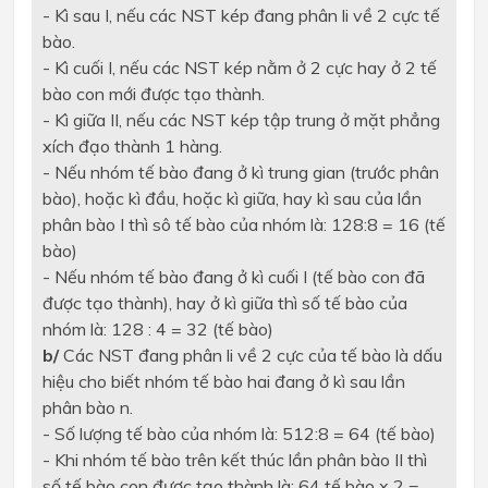
- Kì sau I, nếu các NST kép đang phân li về 2 cực tế
bào.
- Kì cuối I, nếu các NST kép nằm ở 2 cực hay ở 2 tế
bào con mới được tạo thành.
- Kì giữa II, nếu các NST kép tập trung ở mặt phẳng
xích đạo thành 1 hàng.
- Nếu nhóm tế bào đang ở kì trung gian (trước phân
bào), hoặc kì đầu, hoặc kì giữa, hay kì sau của lần
phân bào I thì sô tế bào của nhóm là: 128:8 = 16 (tế
bào)
- Nếu nhóm tế bào đang ở kì cuối I (tế bào con đã
được tạo thành), hay ở kì giữa thì số tế bào của
nhóm là: 128 : 4 = 32 (tế bào)
b/
Các NST đang phân li về 2 cực của tế bào là dấu
hiệu cho biết nhóm tế bào hai đang ở kì sau lần
phân bào n.
- Số lượng tế bào của nhóm là: 512:8 = 64 (tế bào)
- Khi nhóm tế bào trên kết thúc lần phân bào II thì
số tế bào con được tạo thành là: 64 tế bào x 2 =