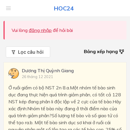
HOC24
Vui lòng
đăng nhập
để hỏi bài
Bảng xếp hạng
Lọc câu hỏi
Dương Thị Quỳnh Giang
26 tháng 12 2021
Ở ruồi giấm có bộ NST 2n 8.a.Một nhóm tế bào sinh
dục đang thực hiện quá trình giảm phân, có tất cả 128
NST kép đang phân li độc lập về 2 cực của tế bào.Hãy
xác định:Nhóm tế bào này đang ở thời điểm nào của
quá trình giảm phân?Số lượng tế bào và số giao tử có
thể tạo ra.b. Một tế bào sinh dục sơ khai ở ruồi cái
nguyên phân một số lần tạo ra các tế bào con, 25% số