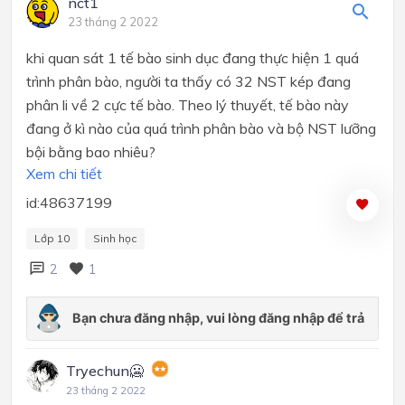
nct1
23 tháng 2 2022
khi quan sát 1 tế bào sinh dục đang thực hiện 1 quá
trình phân bào, người ta thấy có 32 NST kép đang
phân li về 2 cực
tế bào. Theo lý thuyết, tế bào này
đang ở kì nào của quá trình phân bào và bộ NST lưỡng
bội bằng bao nhiêu?
Xem chi tiết
id:48637199
Lớp 10
Sinh học
2
1
Tryechun🥶
23 tháng 2 2022