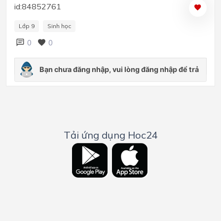
id:84852761
Lớp 9
Sinh học
0
0
Tải ứng dụng Hoc24