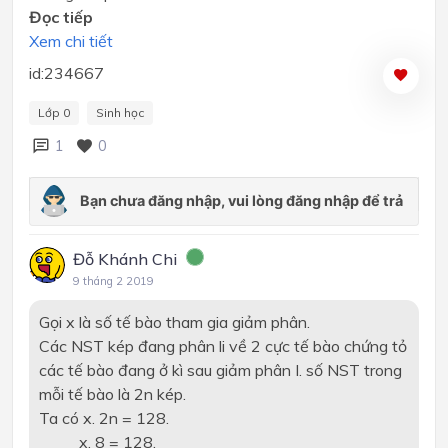
Đọc tiếp
Xem chi tiết
id:234667
Lớp 0
Sinh học
1
0
Đỗ Khánh Chi
9 tháng 2 2019
Gọi x là số tế bào tham gia giảm phân.
Các NST kép đang phân li về 2 cực tế bào chứng tỏ
các tế bào đang ở kì sau giảm phân I. số NST trong
mỗi tế bào là 2n kép.
Ta có x. 2n = 128.
x. 8 = 128.