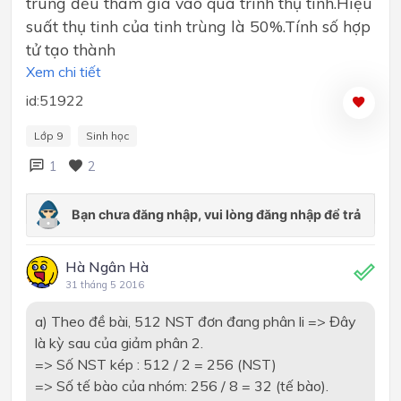
trùng đều tham gia vào quá trình thụ tinh.Hiệu
suất thụ tinh của tinh trùng là 50%.Tính số hợp
tử tạo thành
Xem chi tiết
id:51922
Lớp 9
Sinh học
1
2
Hà Ngân Hà
31 tháng 5 2016
a) Theo đề bài, 512 NST đơn đang phân li => Đây
là kỳ sau của giảm phân 2.
=> Số NST kép : 512 / 2 = 256 (NST)
=> Số tế bào của nhóm: 256 / 8 = 32 (tế bào).