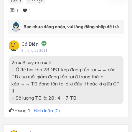
Lớp 9
Sinh học
1
1
Cá Biển
8 tháng 11 2021
2n = 8 suy ra n = 4
+ Ở đề bài cho 28 NST kép đang tồn tại
→→
các
TB của ruồi giấm đang tồn tại ở trạng thái n
kép
→→
TB đang tồn tại ở kì đầu II hoặc kì giữa GP
II
+ Số lượng TB là: 28 : 4 = 7 TB
Đúng
1
Bình luận (0)