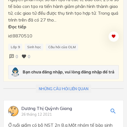
tế bào con tạo ra tiến hành giảm phân hình thành giao
tử, các giao tử đều được thụ tinh tạo hợp tử. Trong quá
trình trên đã có 27 tho...
Đọc tiếp
id:8870510
Lớp 9
Sinh học
Câu hỏi của OLM
0
0
NHỮNG CÂU HỎI LIÊN QUAN
Dương Thị Quỳnh Giang
26 tháng 12 2021
Ở ruồi giấm có bộ NST 2n 8.a.Một nhóm tế bào sinh