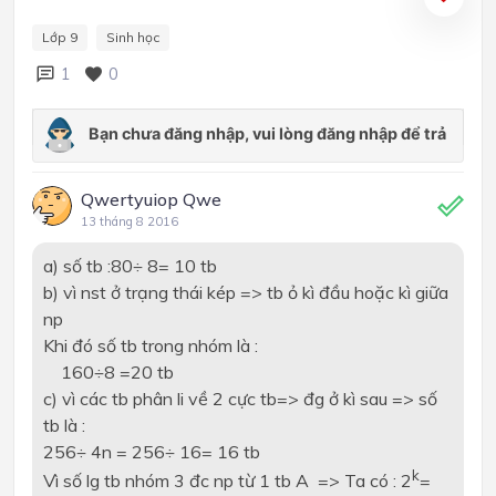
Lớp 9
Sinh học
1
0
Qwertyuiop Qwe
13 tháng 8 2016
a) số tb :80÷ 8= 10 tb
b) vì nst ở trạng thái kép => tb ỏ kì đầu hoặc kì giữa
np
Khi đó số tb trong nhóm là :
160÷8 =20 tb
c) vì các tb phân li về 2 cực tb=> đg ở kì sau => số
tb là :
256÷ 4n = 256÷ 16= 16 tb
k
Vì số lg tb nhóm 3 đc np từ 1 tb A => Ta có : 2
=