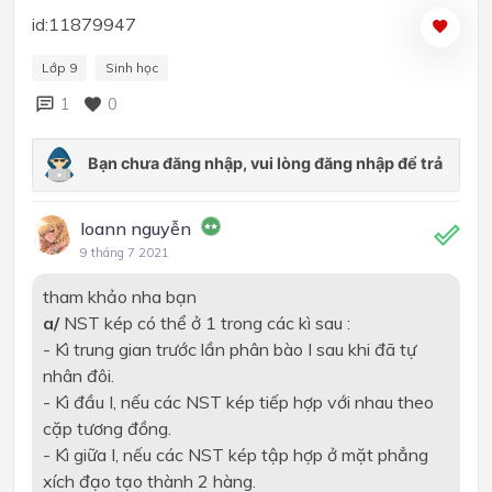
id:11879947
Lớp 9
Sinh học
1
0
loann nguyễn
9 tháng 7 2021
tham khảo nha bạn
a/
NST kép có thể ở 1 trong các kì sau :
- Kì trung gian trước lần phân bào I sau khi đã tự
nhân đôi.
- Kì đầu I, nếu các NST kép tiếp hợp với nhau theo
cặp tương đồng.
- Kì giữa I, nếu các NST kép tập hợp ở mặt phẳng
xích đạo tạo thành 2 hàng.