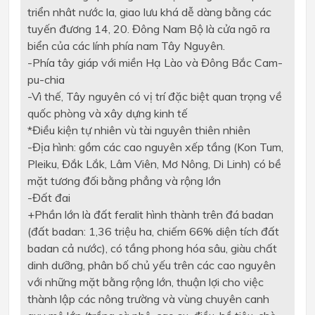
triển nhât nước la, giao lưu khá dễ dàng bằng các
tuyến đương 14, 20. Đông Nam Bộ là cửa ngõ ra
biển của các lính phía nam Tây Nguyên.
-
Phía tây giáp với miền Hạ Lào và Đông Bắc Cam-
pu-chia
-
Vì thế, Tây nguyên có vị trí đặc biệt quan trọng về
quốc phòng và xây dựng kinh tế
*
Điều kiện tự nhiên vù tài nguyên thiên nhiên
-
Địa hình: gồm các cao nguyên xếp tầng (Kon Tum,
Pleiku, Đắk Lắk, Lâm Viên, Mơ Nông, Di Linh) có bề
mặt tương đối bằng phẳng và rộng lớn
-
Đất đai
+
Phần lớn là đất feralit hình thành trên đá badan
(đất badan: 1,36 triệu ha, chiếm
66%
diện tích đất
badan cả nước), có tầng phong hóa sâu, giàu chất
dinh dưỡng, phân bố chủ yếu trên các cao nguyên
với những mặt bằng rộng lớn, thuận lợi cho việc
thành lập các nông trường và vùng chuyên canh