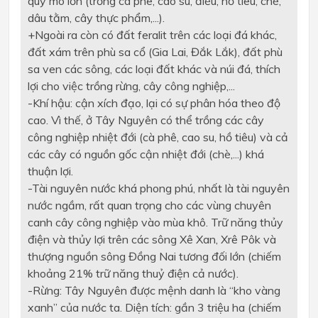
quy mô lớn (trồng cà phê, cao su, điều, hồ tiêu, chè,
dâu tằm, cây thực phẩm,...).
+
Ngoài ra còn có đất feralit trên các loại đá khác,
đất xám trên phù sa cổ (Gia Lai, Đắk Lắk), đất phù
sa ven các sông, các loại đất khác và núi đá, thích
lợi cho việc trồng rừng, cây công nghiệp,...
-
Khí hậu: cận xích đạo, lại có sự phân hóa theo độ
cao. Vì thế, ở Tây Nguyên có thể trồng các cây
công nghiệp nhiệt đới (cà phê, cao su, hồ tiêu) và cả
các cây có nguồn gốc cận nhiệt đới (chè,...) khá
thuận lợi.
-
Tài nguyên nước khá phong phú, nhất là tài nguyên
nước ngầm, rất quan trọng cho các vùng chuyên
canh cây công nghiệp vào mùa khô. Trữ năng thủy
điện và thủy lợi trên các sông Xê Xan, Xrê Pôk và
thượng nguồn sông Đồng Nai tương đối lớn (chiếm
khoảng 21% trữ năng thuỷ điện cả nước).
-
Rừng: Tây Nguyên được mệnh danh là “kho vàng
xanh” của nước ta. Diện tích: gần 3 triệu ha (chiếm