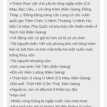
+
Thảm thực vật chủ yếu là rừng ngập mặn (Cà
Mau, Bạc Liêu,...) và rừng tràm (Kiên Giang, Đồng
Tháp...). Đồng bằng sông cửu Long có các vườn
quốc gia Tràm Chim, U Minh Thượng, U Minh Hạ,
Mũi Cà Mau, Phú Quốc và khu bảo tồn thiên nhiên ở
Rạch Giá (Kiên Giang)
+
Về động vật, có giá trị hơn cả là cá và chim
-
Tài nguyên biển: hết sức phong phú với hàng trăm
bãi cá, bãi tôm và hơn nửa triệu ha mặt nước nuôi
trồng thủy sản
-
Tài nguyên khoáng sản
+
Sét, cao lanh: Hà Tiên (Kiên Giang)
+
Đá vôi: Kiên Lương (Kiên Giang)
+
Than bùn: ở vùng U Minh (Cà Mau, Kiên Giang)
+
Đá axít: Thốt Nốt (Cần Thơ), Kiên Giang
+
Ngoài ra, còn có dầu khí ở thềm lục địa
*
Hạn chế
-
Nhiều vùng trũng bị ngập nước vào mùa mưa
-
Mùa khô kéo dài từ tháng XII đến tháng IV năm