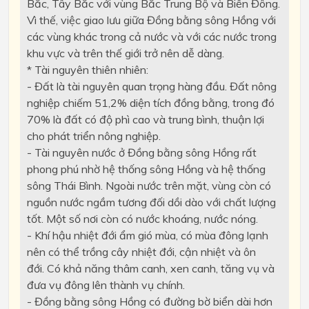
Bắc, Tây Bắc với vùng Bắc Trung Bộ và Biển Đông.
Vì thế, việc giao lưu giữa Đồng bằng sông Hồng với
các vùng khác trong cả nước và với các nước trong
khu vực và trên thế giới trở nên dễ dàng.
* Tài nguyên thiên nhiên:
- Đất là tài nguyên quan trọng hàng đầu. Đất nông
nghiệp chiếm 51,2% diện tích đồng bằng, trong đó
70% là đất có độ phì cao và trung bình, thuận lợi
cho phát triển nông nghiệp.
- Tài nguyên nước ở Đồng bằng sông Hồng rất
phong phú nhờ hệ thống sông Hồng và hệ thống
sông Thái Bình. Ngoài nước trên mặt, vùng còn có
nguồn nước ngầm tương đối dồi dào với chất lượng
tốt. Một số nơi còn có nước khoáng, nước nóng.
- Khí hậu nhiệt đới ẩm gió mùa, có mùa đông lạnh
nên có thể trồng cây nhiệt đới, cận nhiệt và ôn
đới. Có khả năng thâm canh, xen canh, tăng vụ và
đưa vụ đông lên thành vụ chính.
- Đồng bằng sông Hồng có đường bờ biển dài hơn