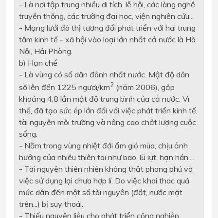
- Là nơi tập trung nhiều di tích, lễ hội, các làng nghề
truyền thống, các
trường
đại học, viện nghiên cứu...
- Mạng lưới đô thị tương đối phát triển với hai trung
t
âm kinh tế - xã hội vào loại lớn nhất cả nước là Hà
Nội, Hải Phòng.
b
) Hạn chế
- Là vùng có số dân
đônh
nhất nước. Mật độ dân
2
số lên đến 1225 ngươi/km
(năm 2006), gấp
khoảng 4,8 lần mật độ trung bình của cả nước. Vì
thế, đã tạo sức ép lớn đối với việc phát triển kinh tế,
tài nguyên môi trường và nâng cao chất lư
ợ
ng cuộc
sống.
- Nằm trong vùng nhiệt đới
ẩm
gió mùa, chịu ảnh
hư
ở
ng của nhiều thiên tai như bão, lũ lụt, hạn hán,...
- Tài nguyên thiên nhiên không thật phong phú và
việc sử dụng lại chưa hợp lí. Do việc khai thác quá
mức dẫn đ
ế
n một số tài nguyên (đất, nước mặt
trên...) bị suy thoái.
- Thiếu nguyên liệu cho phát triển công nghiệp,