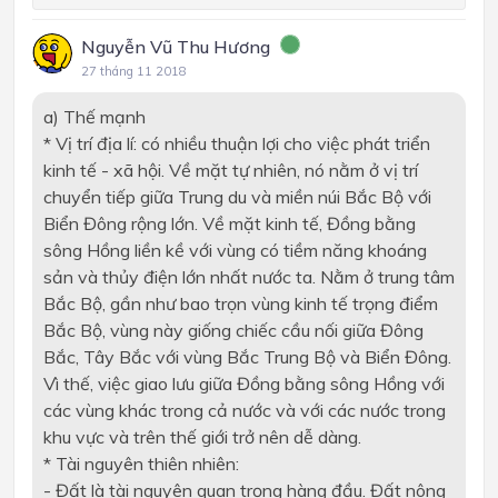
Nguyễn Vũ Thu Hương
27 tháng 11 2018
a) Thế mạnh
*
Vị trí địa lí: có nhiều thuận lợi cho việc phát triển
kinh tế - xã hội.
V
ề mặt tự nhiên, nó nằm ở vị trí
chuyển tiếp giữa Trung du và miền núi Bắc Bộ với
Biển Đông rộng lớn. Về mặt kinh tế, Đồng bằng
sông Hồng liền kề với vùng có tiềm năng khoáng
sản và thủy điện lớn nhất nước ta. Nằm
ở
trung tâm
Bắc Bộ, gần như bao trọn vùng kinh tế trọng điểm
Bắc Bộ, vùng này giống chiếc cầu nối giữa Đông
Bắc, Tây Bắc với vùng Bắc Trung Bộ và Biển Đông.
Vì thế, việc giao lưu giữa Đồng bằng sông Hồng với
các vùng khác trong cả nước và với các nước trong
khu vực và trên thế giới
trở
nên dễ dàng.
*
Tài
nguyên thiên nhiên:
- Đất là
t
ài nguyên quan trọng hàng
đ
ầu. Đất nông