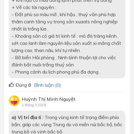
+ Khí hậu có mùa đông lạnh phát triển vụ đông.
+ Về các tài nguyên :
- Đất phù sa màu mỡ , khí hậu , thuỷ văn phù hợp
thâm canh tăng vụ trong sản xuaats nông nghiệp
nhất là trồng lúa .
- Khoáng sản có giá trị kinh tế : mỏ đá tràng kênh ,
sét cao lanh làm nguyên liệu sản xuất xi măng chất
lượng cao, than nâu, khí tự nhiên .
- Bờ biển Hải phòng , Ninh bình thuận lợi cho việc
đánh bắt nuôi trồng thuỷ sản
- Phong cảnh du lịch phong phú đa dạng .
Đúng
0
Bình luận (0)
Huỳnh Thị Minh Nguyệt
1 tháng 3 2016
a) Vị trí địa lí
:
Trong vùng kinh tế trọng điểm phía
bắn; giáp các vùng Trung du và miền núi bắc bộ, bắc
trung bộ và vịnh bắc bộ