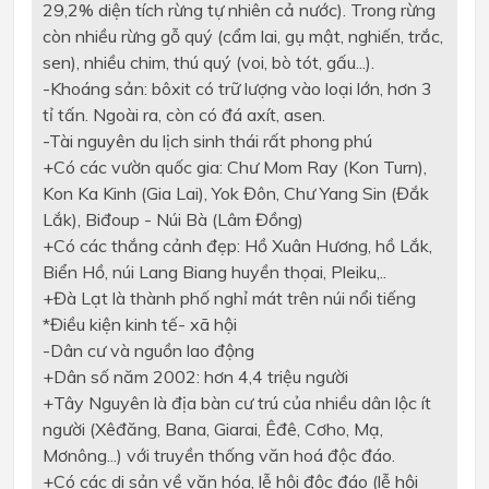
29,2% diện tích rừng tự nhiên cả nước). Trong rừng
còn nhiều rừng gỗ quý (cẩm lai, gụ mật, nghiến, trắc,
sen), nhiều chim, thú quý (voi, bò tót, gấu...).
-
Khoáng sản: bôxit có trữ lượng vào loại lớn, hơn 3
tỉ tấn. Ngoài ra, còn có đá axít, asen.
-
Tài nguyên du lịch sinh thái rất phong phú
+
Có các vườn quốc gia: Chư Mom Ray (Kon Turn),
Kon Ka Kinh (Gia Lai), Yok Đôn, Chư Yang Sin (Đắk
Lắk), Biđoup - Núi Bà (Lâm Đồng)
+
Có các thắng cảnh đẹp: Hồ Xuân Hương, hồ Lắk,
Biển Hồ, núi Lang Biang huyền thọai, Pleiku,..
+
Đà Lạt là thành phố nghỉ mát trên núi nổi tiếng
*
Điều kiện kinh tế- xã hội
-
Dân cư và nguồn lao động
+
Dân số năm 2002: hơn 4,4 triệu người
+
Tây Nguyên là địa bàn cư trú của nhiều dân lộc ít
người (Xêđăng, Bana, Giarai, Êđê, Cơho, Mạ,
Mơnông...) với truyền thống văn hoá độc đáo.
+
Có các di sản về văn hóa, lễ hội độc đáo (lễ hội