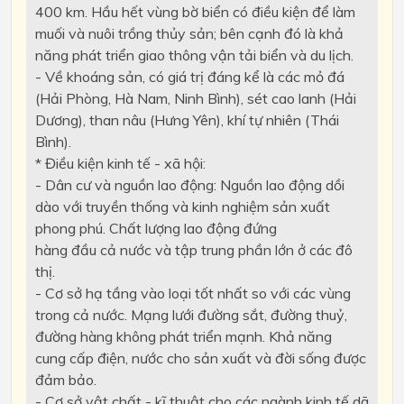
400 km. Hầu hết vùng bờ biển có điều kiện để làm
muối và nuôi trồng thủy sản; bên cạnh đó là khả
năng phát triển giao thông vận tải biển và du lịch.
- Về khoáng sản, có giá trị đáng kể là các mỏ đá
(Hải Phòng, Hà Nam, Ninh Bình), sét cao lanh (Hải
Dương), than nâu (Hưng Yên), khí tự nhiên (Thái
Bình).
* Điều kiện kinh tế - xã hội:
- Dân cư và nguồn lao động: Nguồn lao động dồi
dào với truyền thống và kinh nghiệm sản xuất
phong phú. Chất lượng lao động đứng
hàng đầu cả nước và tập trung phần lớn ở các đô
thị.
- Cơ sở hạ tầng vào loại tốt nhất so với các vùng
trong cả nước. Mạng lưới đường sắt, đường thuỷ,
đường hàng không phát triển mạnh. Khả năng
cung cấp điện, nước cho sản xuất và đời sống được
đảm bảo.
- Cơ sở vật chất - kĩ thuật cho các ngành kinh tế dã