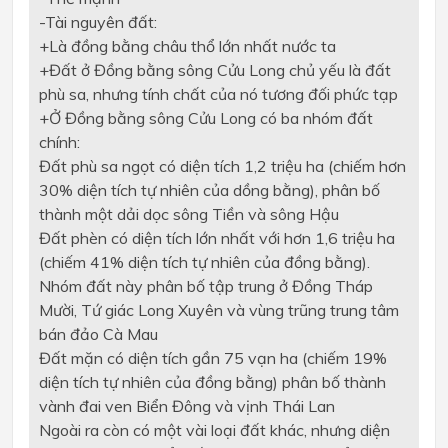
-
Tài nguyên đất:
+
Là đồng bằng châu thổ lớn nhất nước ta
+
Đất ở Đồng bằng sông Cửu Long chủ yếu là đất
phù sa, nhưng tính chất của nó tương đối phức tạp
+
Ở Đồng bằng sông Cửu Long có ba nhóm đất
chính:
Đất phù sa ngọt có diện tích 1,2 triệu ha (chiếm hơn
30% diện tích tự nhiên của dồng bằng), phân bố
thành một dải dọc sông Tiền và sông Hậu
Đất phèn có diện tích lớn nhất với hơn 1,6 triệu ha
(chiếm 41% diện tích tự nhiên của đồng bằng).
Nhóm đất này phân bố tập trung ở Đồng Tháp
Mười, Tứ giác Long Xuyên và vùng trũng trung tâm
bán đảo Cà Mau
Đất mặn có diện tích gần 75 vạn ha (chiếm 19%
diện tích tự nhiên của đồng bằng) phân bố thành
vành đai ven Biển Đông và vịnh Thái Lan
Ngoài ra còn có một vài loại đất khác, nhưng diện