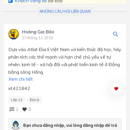
Khách vãng lai
đã xóa
NHỮNG CÂU HỎI LIÊN QUAN
Hoàng Gia Bảo
27 tháng 11 2018
Dựa vào Atlat Địa lí Việt Nam và kiến thức đã học, hãy
phân tích các thế mạnh và hạn
chế
chủ yếu về tự
nhiên, kinh tế - xã hội đối với phát triển kinh tế ở
Đ
ồng
bằng sông Hồng.
Xem chi tiết
id:421842
Lớp 12
Địa lý
1
0