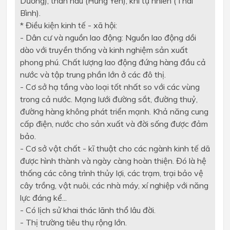
Dương), than nâu (Hưng Yên), khí tự nhiên (Thái
Bình).
* Điều kiện kinh tế - xã hội:
- Dân cư và nguồn lao động: Nguồn lao động dồi
dào với truyền thống và kinh nghiệm sản xuất
phong phú. Ch
ấ
t lượng lao động đứng hàng
đ
ầu
cả
nước và tập trung phần lớn
ở
các
đ
ô thị.
- Cơ
sở
hạ tầng vào loại tốt nhất so với các vùng
trong cả nước. Mạng
lưới
đường sắt,
đường
thuỷ,
đường hàng không phát triển mạnh.
Khả
năng cung
cấp
điện, nước cho
sản
xuất và
đời
sống
đ
ược đảm
bảo.
- Cơ sở vật chất - kĩ thuật cho các ngành kinh tế dã
được hình thành và ngày càng hoàn thiện. Đó là hệ
thống các công trình thủy lợi, các trạm, trại
bảo
vệ
cây trồng, vật nuôi, các nhà máy, xí nghiệp với năng
lực đáng
kể
...
- Có lịch sử khai thác lãnh thổ lâu đời.
- Thị trường tiêu thụ rộng
lớn
.