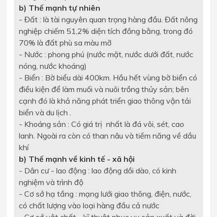
b) Thế mạnh tự nhiên
- Đất : là tài nguyên quan trọng hàng đầu. Đất nông
nghiệp chiếm 51,2% diện tích đồng bằng, trong đó
70% là đất phù sa màu mỡ
- Nước : phong phú (nước mặt, nước dưới đất, nước
nóng, nước khoáng)
- Biển : Bờ biểu dài 400km. Hầu hết vùng bờ biển có
điều kiện để làm muối và nuôi trồng thủy sản; bên
cạnh đó là khả năng phát triển giao thông vận tải
biển và du lịch .
- Khoáng sản : Có giá trị nhất là đá vôi, sét, cao
lanh. Ngoài ra còn có than nâu và tiềm năng về dầu
khí
b) Thế mạnh về kinh tế - xã hội
- Dân cư - lao động : lao động dồi dào, có kinh
nghiệm và trình độ
- Cơ sở hạ tầng : mạng lưới giao thông, điện, nước,
có chất lượng vào loại hàng đầu cả nước
- Cơ sở vật chất - kĩ thuật phục vụ sản xuất và đời