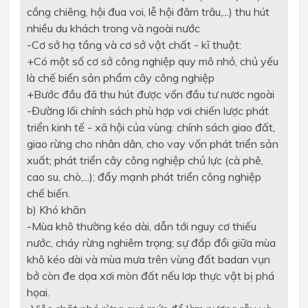
cồng chiêng, hội đua voi, lễ hội đâm trâu,...) thu hút
nhiều du khách trong và ngoài nước
-
Cơ sở hạ tầng và cơ sở vật chất - kĩ thuật:
+
Có một số cơ sở công nghiệp quy mô nhỏ, chủ yếu
là chế biến sản phẩm cây công nghiệp
+
Bước đầu đã thu hút được vốn đầu tư nươc ngoài
-
Đường lối chính sách phù hợp vơi chiến lược phát
triển kinh tế - xã hội của vùng: chính sách giao đất,
giao rừng cho nhân dân, cho vay vốn phát triển sản
xuất; phát triển cây công nghiệp chủ lực (cà phê,
cao su, chò,...); đẩy mạnh phát triển công nghiệp
chế biến.
b)
Khó khăn
-
Mùa khô thường kéo dài, dẫn tới nguy cơ thiếu
nước, cháy rừng nghiêm trọng; sự đắp đổi giữa mùa
khô kéo dài và mùa mưa trên vùng đất badan vụn
bở còn đe dọa xơi mòn đất nếu lơp thực vật bị phá
họai.