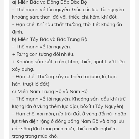
a) Miền Bắc và Đông Bắc Bắc Bộ
- Thế mạnh về tài nguyên: Giàu các loại tài nguyên
khoáng sản: than, đá vôi, thiếc, chì, kẽm, khí đốt...
- Hạn chế: Khí hậu thất thường, thời tiết không ổn
định.
b) Miền Tây Bắc và Bắc Trung Bộ
- Thế mạnh về tài nguyên:
+ Rừng còn tương đối nhiều.
+ Khoáng sản: sắt, crôm, titan, thiếc, apatit, vật liệu
xây dựng.
- Hạn chế: Thường xảy ra thiên tai (bão, lũ, hạn
hán, trượt lở đất).
c) Miền Nam Trung Bộ và Nam Bộ
- Thế mạnh về tài nguyên: Khoáng sản: dầu khí (trữ
lượng lớn ở vùng thềm lục địa), bôxít (Tây Nguyên).
- Hạn chế: xói mòn, rửa trôi đất ở vùng đồi núi, ngập
lụt trên diện rộng ở đồng bằng Nam Bộ và ở hạ lưu
các sông lớn trong mùa mưa, thiếu nước nghiêm
trọng trong mùa khô.