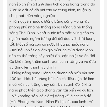
nghiệp chiếm 51,2% diện tích đồng bằng, trong
đ
ó
70% là đất có độ phì cao và trung b
ì
nh, thuận lợi
cho phát triển nông nghiệp.
- Tài nguyên nước ở Đồng bằng sông Hồng rất
phong phú nh
ờ
hệ thống sông Hồng và hệ thống
sông Thái Bình. Ngoài nước trên mặt, vùng
còn
có
nguồn nước ngầm tương đối dồi dào với chất lượng
tốt. Một số nơi
còn
có nước khoáng, nước nóng.
- Khí hậu nhiệt đới ẩm gi
ó
mùa, có mùa
đông
lạnh
nên có
thể
trồng cây nhiệt đới, cận nhiệt và ôn đới.
Có
khả năng thâm canh, xen canh,
t
ăng vụ và đưa
vụ đông lên thành vụ chính.
- Đồng bằng sông Hồng có đường bờ biển dài hơn
400 km. Hầu hết vùng
bờ
biển
có điều kiện để làm
muối và nuôi trồng thủy
sản
; b
ê
n cạnh
đ
ó là khả
năng phát triển giao thông vận tải biển và du lịch.
- V
ề
khoáng sản, có giá trị đáng k
ể
là các mỏ
đ
á
(Hải Phòng, Hà Nam, Ninh Bình), sét cao lanh (Hải