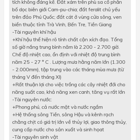
tích không đáng kể. Đất xám trên phù sa cổ phân
bố dọc biên giới Cam-pu-chia; đất feralit chủ yếu
trên đảo Phú Quốc; đất cát ở vùng cửa sông, ven
biển thuộc tỉnh Trà Vinh, Bến Tre, Tiền Giang
-
Tài nguyên khí hậu
+
Khí hậu thể hiện rõ tính chất cận xích đạo. Tổng
số giờ nắng trung bình năm là 2.200 - 2.700 giờ.
Chế độ nhiệt cao, ổn định với nhiệt độ trung bình
năm 25 - 27 ° C
. Lượng mưa hằng năm lớn (1.300
- 2.000mm), tập trung vào các tháng mùa mưa (từ
tháng V đến tháng XI)
+
Rất thuận lợi cho việc trồng các cây nhiệt đới cho
năng suất cao, khả năng xen canh, tăng vụ rất lớn
-
Tài nguyên nước:
+
Phong phú, cả nước mặt và nước ngầm
+
Hệ thống
sông Tiền, sông Hậu và kênh rạch
chằng chịt có giá trị lớn về thủy lợi, giao thông thủy,
cung cấp nước cho sản xuất và sinh họat
-
Tài nguyên sinh vật