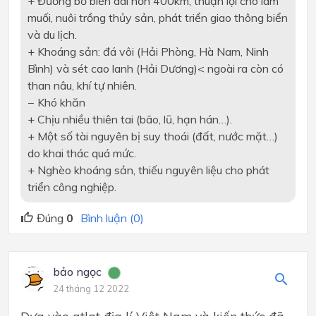
+ Đường bờ biển dài hơn 400km, thuận lợi cho làm
muối, nuôi trồng thủy sản, phát triển giao thông biển
và du lịch.
+ Khoáng sản: đá vôi (Hải Phòng, Hà Nam, Ninh
Bình) và sét cao lanh (Hải Dương)< ngoài ra còn có
than nâu, khí tự nhiên.
− Khó khăn
+ Chịu nhiều thiên tai (bão, lũ, hạn hán…).
+ Một số tài nguyên bị suy thoái (đất, nước mặt…)
do khai thác quá mức.
+ Nghèo khoáng sản, thiếu nguyên liệu cho phát
triển công nghiệp.
Đúng
0
Bình luận (0)
bảo ngọc
24 tháng 12 2022
Dựa vào atlat địa lí Việt Nam và kiến thức đã