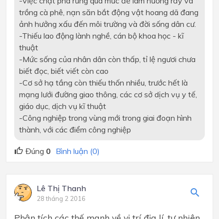
-
Việc chặt phá rừng quá mức để làm nương rẫy và
trồng cà phê, nạn săn bắt động vật hoang dã đang
ảnh hưởng xấu đến môi trường và đời sống dân cư.
-
Thiếu lao động lành nghề, cán bộ khoa học - kĩ
thuật
-
Mức sống của nhân dân còn thấp, tỉ lệ ngươi chưa
biết đọc, biết viết còn cao
-
Cơ sở hạ tầng còn thiếu thốn nhiều, trước hết là
mạng lưới đường giao thông, các cơ sở dịch vụ y tế,
giáo dục, dịch vụ kĩ thuật
-
Công nghiệp trong vùng mới trong giai đoạn hình
thành, với các điểm công nghiệp
Đúng
0
Bình luận (0)
Lê Thị Thanh
28 tháng 2 2016
Phân tích các thế mạnh về vị trí địa lí, tự nhiên