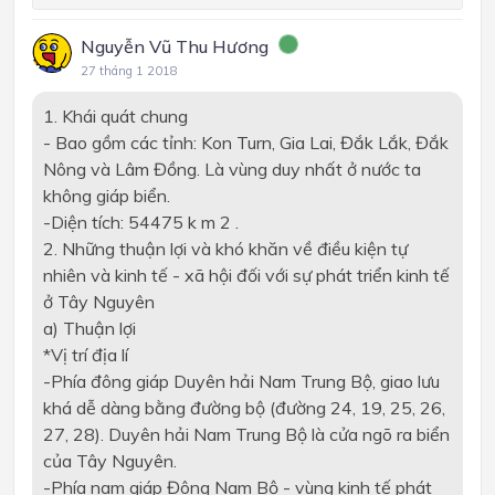
Nguyễn Vũ Thu Hương
27 tháng 1 2018
1. Khái quát chung
-
Bao gồm các tỉnh: Kon Turn, Gia Lai, Đắk Lắk, Đắk
Nông và Lâm Đồng. Là vùng duy nhất ở nước ta
không giáp biển.
-
Diện tích: 54475
k m 2
.
2. Những thuận lợi và khó khăn về điều kiện tự
nhiên và kinh tế - xã hội đối với sự phát triển kinh tế
ở Tây Nguyên
a)
Thuận lợi
*
Vị trí địa lí
-
Phía đông giáp Duyên hải Nam Trung Bộ, giao lưu
khá dễ dàng bằng đường bộ (đường 24, 19, 25, 26,
27, 28). Duyên hải Nam Trung Bộ là cửa ngõ ra biển
của Tây Nguyên.
-
Phía nam giáp Đông Nam Bộ - vùng kinh tế phát