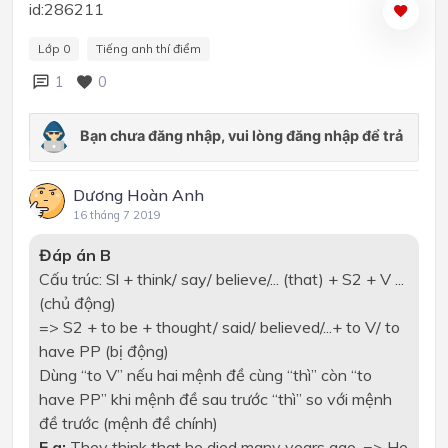
id:286211
Lớp 0
Tiếng anh thí điểm
1
0
Dương Hoàn Anh
16 tháng 7 2019
Đáp án B
Cấu trúc: Sl + think/ say/ believe/... (that) + S2 + V ...
(chủ động)
=> S2 + to be + thought/ said/ believed/...+ to V/ to
have PP (bị động)
Dùng “to V” nếu hai mệnh đề cùng “thì” còn “to
have PP” khi mệnh đề sau trước “thì” so với mệnh
đề trước (mệnh đề chính)
E.g:
They think that he died many years ago. => He