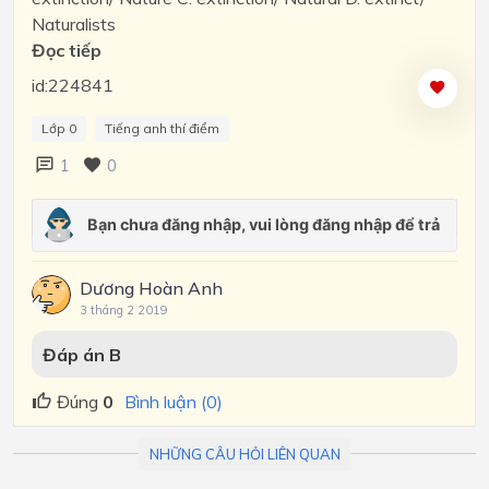
Naturalists
Đọc tiếp
id:224841
Lớp 0
Tiếng anh thí điểm
1
0
Dương Hoàn Anh
3 tháng 2 2019
Đáp án
B
Đúng
0
Bình luận (0)
NHỮNG CÂU HỎI LIÊN QUAN