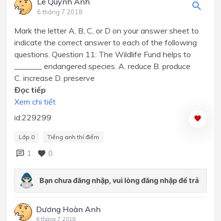
Lê Quỳnh Anh
6 tháng 7 2018
Mark the letter A, B, C, or D on your answer sheet to
indicate the correct answer to each of the following
questions. Question 11: The Wildlife Fund helps to
_______ endangered species. A. reduce B. produce
C. increase D. preserve
Đọc tiếp
Xem chi tiết
id:229299
Lớp 0
Tiếng anh thí điểm
1
0
Dương Hoàn Anh
6 tháng 7 2018