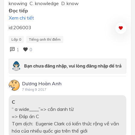
knowing C. knowledge D. know
Đọc tiếp
Xem chi tiết
id:206003
Lớp 0
Tiếng anh thí điểm
1
0
Dương Hoàn Anh
7 tháng 9 2017
C
“ a wide____”=> cần danh từ
=> Đáp án C
Tạm dịch:
Eugenie Clark có kiến thức rộng về văn
hóa của nhiều quốc gia trên thế giới