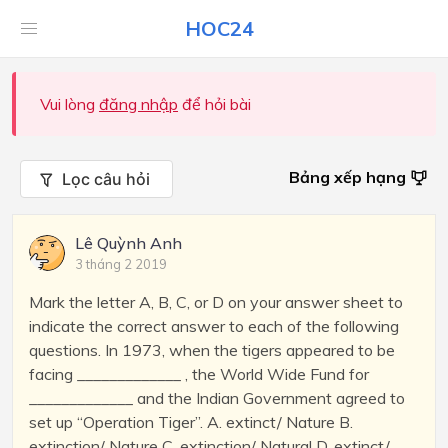
HOC24
Vui lòng
đăng nhập
để hỏi bài
Bảng xếp hạng
Lọc câu hỏi
Lê Quỳnh Anh
3 tháng 2 2019
Mark the letter A, B, C, or D on your answer sheet to
indicate the correct answer to each of the following
questions. In 1973, when the tigers appeared to be
facing _____________ , the World Wide Fund for
_____________ and the Indian Government agreed to
set up “Operation Tiger”. A. extinct/ Nature B.
extinction/ Nature C. extinction/ Natural D. extinct/