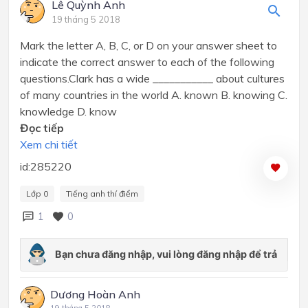
Lê Quỳnh Anh
19 tháng 5 2018
Mark the letter A, B, C, or D on your answer sheet to
indicate the correct answer to each of the following
questions.Clark has a wide ___________ about cultures
of many countries in the world A. known B. knowing C.
knowledge D. know
Đọc tiếp
Xem chi tiết
id:285220
Lớp 0
Tiếng anh thí điểm
1
0
Dương Hoàn Anh
19 tháng 5 2018