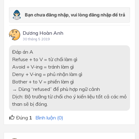
Dương Hoàn Anh
30 tháng 5 2019
Đáp án A
Refuse + to V = từ chối làm gì
Avoid + V-ing = tránh làm gì
Deny + V-ing = phủ nhận làm gì
Bother + to V = phiền làm gì
→ Dùng “refused” để phù hợp ngữ cảnh
Dịch: Bộ trưởng từ chối cho ý kiến liệu tất cả các mỏ
than sẽ bị đóng.
Đúng
1
Bình luận (0)