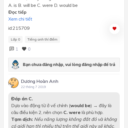
A. is B. will be C. were D. would be
Đọc tiếp
Xem chi tiết
id:215709
Lớp 0
Tiếng anh thí điểm
1
0
Dương Hoàn Anh
22 tháng 7 2019
Đáp án C.
Dựa vào động từ ở vế chính (
would be
) → đây là
câu điều kiện 2, nên chọn
C. were
là phù hợp.
Tạm dịch:
Nếu năng lượng không đắt đỏ và không
có giới hạn thì nhiều thứ trên thế giới này sẽ khác
.