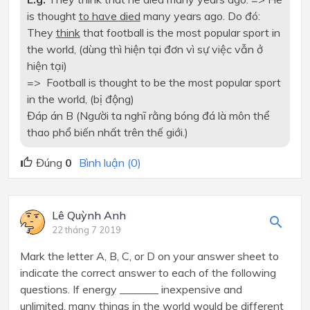
is thought
to have died
many years ago. Do đó:
They
think
that football is the most popular sport in
the world, (dùng thì hiện tại đơn vì sự việc vẫn ở
hiện tại)
=> Football is thought to be the most popular sport
in the world, (bị động)
Đáp án B (Người ta nghĩ rằng bóng đá là môn thể
thao phổ biến nhất trên thế giới.)
Đúng
0
Bình luận (0)
Lê Quỳnh Anh
22 tháng 7 2019
Mark the letter A, B, C, or D on your answer sheet to
indicate the correct answer to each of the following
questions. If energy _______ inexpensive and
unlimited, many things in the world would be different