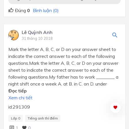
Đúng
0
Bình luận (0)
Lê Quỳnh Anh
31 tháng 10 2018
Mark the letter A, B, C, or D on your answer sheet to
indicate the correct answer to each of the following
questions.Mark the letter A, B, C, or D on your answer
sheet to indicate the correct answer to each of the
following questions.My father has to work ________ a
night shift once a week A. at B. in C. on D. under
Đọc tiếp
Xem chi tiết
id:291309
Lớp 0
Tiếng anh thí điểm
1
0