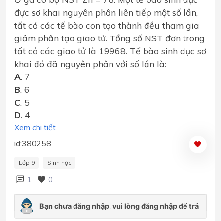
đực sơ khai nguyên phân liên tiếp một số lần,
tất cả các tế bào con tạo thành đều tham gia
giảm phân tạo giao tử. Tổng số NST đơn trong
tất cả các giao tử là 19968. Tế bào sinh dục sơ
khai đó đã nguyên phân với số lần là:
A
. 7
B
. 6
C
. 5
D
. 4
Xem chi tiết
id:380258
Lớp 9
Sinh học
1
0