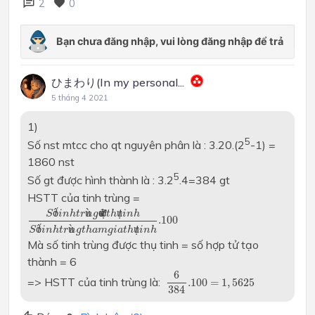
2
0
ひまわり(In my personal...
5 tháng 4 2021
1)
5
Số nst mtcc cho qt nguyên phân là : 3.20.(2
-1) =
1860 nst
5
Số gt được hình thành là : 3.2
.4=384 gt
HSTT của tinh trùng =
S
ố
t
i
n
h
t
r
ù
n
g
đ
ư
ợ
c
t
h
ụ
t
i
n
h
S
ố
t
i
n
h
t
r
ù
n
g
t
h
a
m
g
i
a
t
h
ụ
t
i
n
h
.100
ố
ù
đ
ư
ợ
ụ
S
t
i
n
h
t
r
n
g
c
t
h
t
i
n
h
.100
ố
ù
ụ
S
t
i
n
h
t
r
n
g
t
h
a
m
g
i
a
t
h
t
i
n
h
Mà số tinh trùng được thụ tinh = số hợp tử tạo
thành = 6
6
384
.100
=
1
,
5625
6
=> HSTT của tinh trùng là:
.100
=
1
,
5625
384