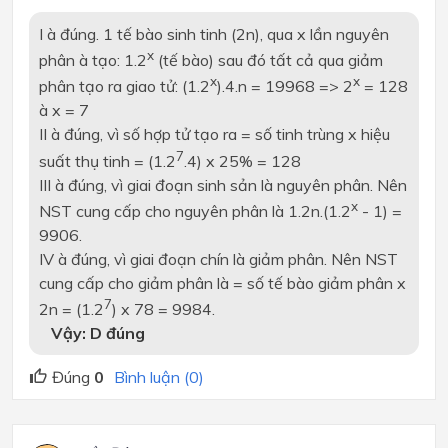
I
à
đúng. 1 tế bào sinh tinh (2n), qua x lần nguyên
x
phân
à
tạo: 1.2
(tế bào) sau đó tất cả qua giảm
x
x
phân tạo ra giao tử: (1.2
).4.n = 19968 => 2
= 128
à
x = 7
II
à
đúng, vì số hợp tử tạo ra = số tinh trùng x hiệu
7
suất thụ tinh = (1.2
.4) x 25% = 128
III
à
đúng, vì giai đoạn sinh sản là nguyên phân. Nên
x
NST cung cấp cho nguyên phân là 1.2n.(1.2
- 1) =
9906.
IV
à
đúng, vì giai đoạn chín là giảm phân. Nên NST
cung cấp cho giảm phân là = số tế bào giảm phân x
7
2n = (1.2
) x 78 = 9984.
Vậy: D đúng
Đúng
0
Bình luận (0)