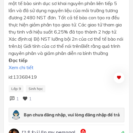
một tế bào sinh dục sơ khai nguyên phân liên tiếp 5
lần và đã sử dụng nguyên liệu của môi trường tương
đương 2480 NST đơn. Tất cả tế bào con tạo ra đều
thực hiện giảm phân tạo giao tử. Các giao tử tham gia
thụ tinh với hiệu suất 6,25% đã tạo thành 2 hợp tử.
Xác định:a) Bộ NST lưỡng bội 2n của cơ thể tế bào nói
trên.b) Giới tính của cơ thể nói trênBiết rằng quá trình
nguyên phân và giảm phân diễn ra bình thường
Đọc tiếp
Xem chi tiết
id:13368419
Lớp 9
Sinh học
1
1
ひまわり(In my personal...