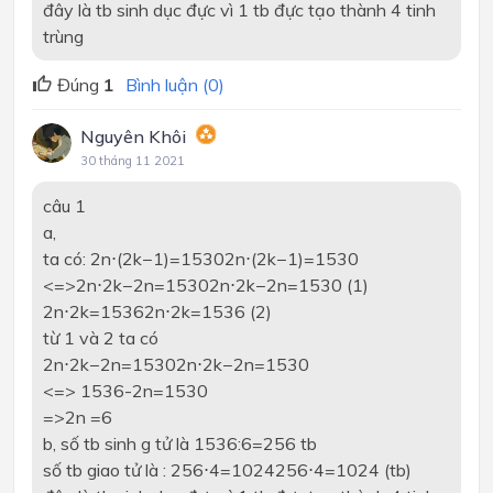
đây là tb sinh dục đực vì 1 tb đực tạo thành 4 tinh
trùng
Đúng
1
Bình luận (0)
Nguyên Khôi
30 tháng 11 2021
câu 1
a,
ta có:
2n⋅(2k−1)=15302n⋅(2k−1)=1530
<=>
2n⋅2k−2n=15302n⋅2k−2n=1530
(1)
2n⋅2k=15362n⋅2k=1536
(2)
từ 1 và 2 ta có
2n⋅2k−2n=15302n⋅2k−2n=1530
<=> 1536-2n=1530
=>2n =6
b, số tb sinh g tử là 1536:6=256 tb
số tb giao tử là :
256⋅4=1024256⋅4=1024
(tb)