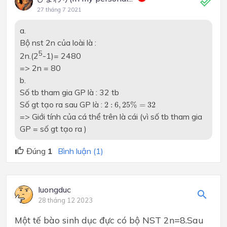
27 tháng 7 2021
a.
Bộ nst 2n của loài là :
5
2n.(2
-1)= 2480
=> 2n = 80
b.
Số tb tham gia GP là : 32 tb
2
:
6
,
25
%
=
32
Số gt tạo ra sau GP là :
2
:
6
,
25
%
=
32
=> Giới tính của cá thể trên là cái (vì số tb tham gia
GP = số gt tạo ra )
Đúng
1
Bình luận (1)
luongduc
28 tháng 12 2023
Một tế bào sinh dục đực có bộ NST 2n=8.Sau