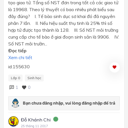
tạo giao tử. Tổng số NST đơn trong tất cả các giao tử
là 19968. Theo lý thuyết có bao nhiêu phát biểu sau
đây đúng? I. Tế bào sinh dục sơ khai đó đã nguyên
phân 7 lần. II. Nếu hiệu suất thụ tinh là 25% thì số
hợp tử được tạo thành là 128. III. Số NST môi trường
cung cấp cho tế bào ở giai đoạn sinh sản là 9906. IV.
Số NST môi trườn...
Đọc tiếp
Xem chi tiết
id:155630
Lớp 0
Sinh học
1
0
Đỗ Khánh Chi
25 tháng 11 2017