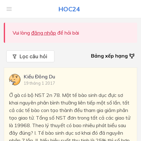
HOC24
Vui lòng
đăng nhập
để hỏi bài
Bảng xếp hạng
Lọc câu hỏi
Kiều Đông Du
19 tháng 1 2017
Ở gà có bộ NST 2n 78. Một tế bào sinh dục đực sơ
khai nguyên phân bình thường liên tiếp một số lần, tất
cả các tế bào con tạo thành đều tham gia giảm phân
tạo giao tử. Tổng số NST đơn trong tất cả các giao tử
là 19968. Theo lý thuyết có bao nhiêu phát biểu sau
đây đúng? I. Tế bào sinh dục sơ khai đó đã nguyên
phân 7 lần. II. Nếu hiệu suất thụ tinh là 25% thì số hợp