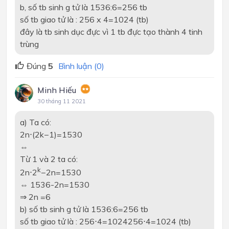
b, số tb sinh g tử là 1536:6=256 tb
số tb giao tử là :
256 x 4=1024
(tb)
đây là tb sinh dục đực vì 1 tb đực tạo thành 4 tinh
trùng
Đúng
5
Bình luận (0)
Minh Hiếu
30 tháng 11 2021
a) Ta có:
2n⋅(2k−1)=1530
⇔
Từ 1 và 2 ta có:
k
2n⋅2
−2n=1530
⇔ 1536-2n=1530
⇒ 2n =6
b) số tb sinh g tử là 1536:6=256 tb
số tb giao tử là : 256⋅4=1024256⋅4=1024 (tb)