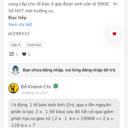
cung cấp cho tế bào ở giai đoạn sinh sản là 9906. IV.
Số NST môi trường cu...
Đọc tiếp
Xem chi tiết
id:299332
Lớp 0
Sinh học
1
0
Đỗ Khánh Chi
26 tháng 10 2017
I
à
đúng. 1 tế bào sinh tinh (2n), qua x lần nguyên
phân
à
tạo: 2 x . 1 (tế bào) sau đó tất cả qua giảm
phân tạo ra giao tử: ( 2 x . 1 .4.n = 19968 => 2 x =
128
à
x = 7