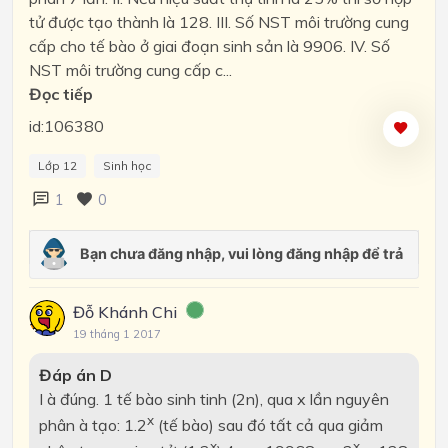
tử được tạo thành là 128. III. Số NST môi trường cung
cấp cho tế bào ở giai đoạn sinh sản là 9906. IV. Số
NST môi trường cung cấp c...
Đọc tiếp
id:106380
Lớp 12
Sinh học
1
0
Đỗ Khánh Chi
19 tháng 1 2017
Đáp án D
I
à
đúng. 1 tế bào sinh tinh (2n), qua x lần nguyên
x
phân
à
tạo: 1.2
(tế bào) sau đó tất cả qua giảm
x
x