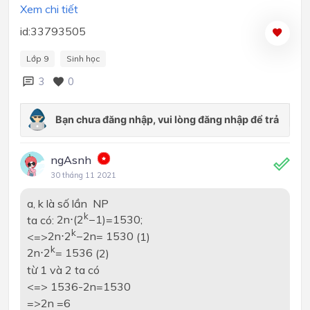
Xem chi tiết
id:33793505
Lớp 9
Sinh học
3
0
ngAsnh
30 tháng 11 2021
a, k là số lần NP
k
ta có:
2n⋅(2
−1)=1530;
k
<=>
2n⋅2
−2n= 1530
(1)
k
2n⋅2
= 1536
(2)
từ 1 và 2 ta có
<=> 1536-2n=1530
=>2n =6