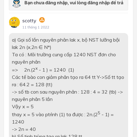
scotty
11 tháng 1 2022
a) Gọi số lần nguyên phân lak x, bộ NST lưỡng bội
lak 2n (x,2n ∈ N*)
Ta có : Môi trường cung cấp 1240 NST đơn cho
nguyên phân
x
=> 2n.(2
- 1 ) = 1240 (1)
Các tế bào con giảm phân tạo ra 64 tt Y->Số tt tạo
ra : 64.2 = 128 (tt)
-> số tb con sau nguyên phân : 128 : 4 = 32 (tb) ->
nguyên phân 5 lần
Vậy x = 5
5
thay x = 5 vào ptrình (1) ta được : 2n.(2
- 1) =
1240
-> 2n = 40
b) Số tinh trùng tạo ra lak 128 tt