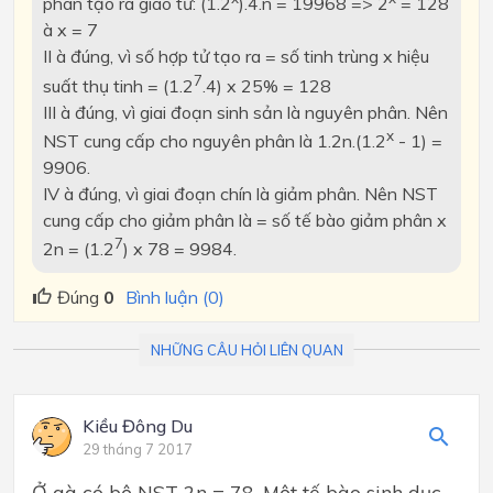
phân tạo ra giao tử: (1.2
).4.n = 19968 => 2
= 128
à
x = 7
II
à
đúng, vì số hợp tử tạo ra = số tinh trùng x hiệu
7
suất thụ tinh = (1.2
.4) x 25% = 128
III
à
đúng, vì giai đoạn sinh sản là nguyên phân. Nên
x
NST cung cấp cho nguyên phân là 1.2n.(1.2
- 1) =
9906.
IV
à
đúng, vì giai đoạn chín là giảm phân. Nên NST
cung cấp cho giảm phân là = số tế bào giảm phân x
7
2n = (1.2
) x 78 = 9984.
Đúng
0
Bình luận (0)
NHỮNG CÂU HỎI LIÊN QUAN
Kiều Đông Du
29 tháng 7 2017
Ở gà có bộ NST 2n = 78. Một tế bào sinh dục