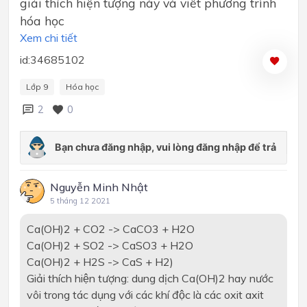
giải thích hiện tượng này và viết phương trình
hóa học
Xem chi tiết
id:34685102
Lớp 9
Hóa học
2
0
Nguyễn Minh Nhật
5 tháng 12 2021
Ca(OH)2 + CO2 -> CaCO3 + H2O
Ca(OH)2 + SO2 -> CaSO3 + H2O
Ca(OH)2 + H2S -> CaS + H2)
Giải thích hiện tượng: dung dịch Ca(OH)2 hay nước
vôi trong tác dụng với các khí độc là các oxit axit