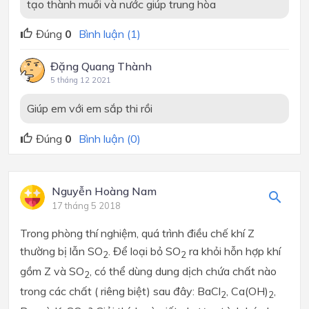
tạo thành muối và nước giúp trung hòa
Đúng
0
Bình luận (1)
Đặng Quang Thành
5 tháng 12 2021
Giúp em với em sắp thi rồi
Đúng
0
Bình luận (0)
Nguyễn Hoàng Nam
17 tháng 5 2018
Trong phòng thí nghiệm, quá trình điều chế khí Z
thường bị lẫn SO
. Để loại bỏ SO
ra khỏi hỗn hợp khí
2
2
gồm Z và SO
, có thể dùng dung dịch chứa chất nào
2
trong các chất ( riêng biệt) sau đây: BaCl
, Ca(OH)
,
2
2