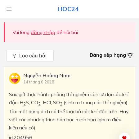
HOC24
Vui lòng
đăng nhập
để hỏi bài
Bảng xếp hạng
Lọc câu hỏi
Nguyễn Hoàng Nam
14 tháng 6 2018
Sau giờ thực hành, phòng thí nghiệm còn lưu lại các khí
độc: H
S, CO
, HCl, SO
(sinh ra trong các thí nghiệm).
2
2
2
Tìm một dung dịch có thể loại bỏ các khí độc trên. Hãy
viết các phương trình hóa học minh họa (ghi rõ điều
kiện nếu có).
id:204956