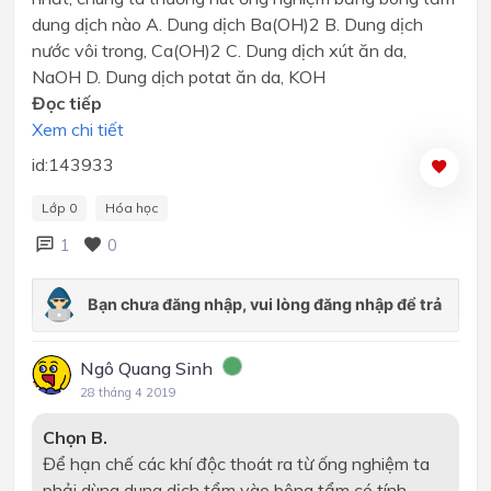
dung dịch nào A. Dung dịch Ba(OH)2 B. Dung dịch
nước vôi trong, Ca(OH)2 C. Dung dịch xút ăn da,
NaOH D. Dung dịch potat ăn da, KOH
Đọc tiếp
Xem chi tiết
id:143933
Lớp 0
Hóa học
1
0
Ngô Quang Sinh
28 tháng 4 2019
Chọn B.
Để hạn chế các khí độc thoát ra từ ống nghiệm ta
phải dùng dung dịch tẩm vào bông tẩm có tính