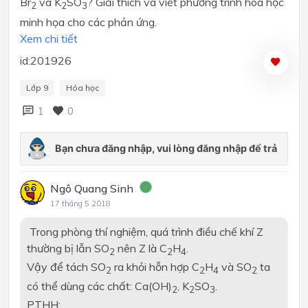
Br
và K
SO
? Giải thích và viết phương trình hóa học
2
2
3
minh họa cho các phản ứng.
Xem chi tiết
id:201926
Lớp 9
Hóa học
1
0
Ngô Quang Sinh
17 tháng 5 2018
Trong phòng thí nghiệm, quá trình điều chế khí Z
thường bị lẫn SO
nên Z là C
H
.
2
2
4
Vậy để tách SO
ra khỏi hỗn hợp C
H
và SO
ta
2
2
4
2
có thể dùng các chất: Ca(OH)
, K
SO
.
2
2
3
PTHH: