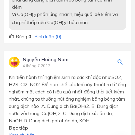
kiềm.
Vì Ca(OH)
phản ứng nhanh, hiệu quả, dễ kiếm và
2
chi phí thấp nên Ca(OH)
thỏa mãn
2
Đúng
0
Bình luận (0)
Nguyễn Hoàng Nam
4 tháng 7 2017
Khi tiến hành thí nghiệm sinh ra các khí độc như SO2,
H2S, Cl2, NO2. Để hạn chế các khí này thoát ra từ ống
nghiệm một cách có hiệu quả nhất đồng thời tiết kiệm
nhất, chúng ta thường nút ống nghiệm bằng bông tẩm
dung dịch nào A. Dung dịch Ba(OH)2. B. Dung dịch
nước vôi trong, Ca(OH)2. C. Dung dịch xút ăn da,
NaOH D. Dung dịch potat ăn da, KOH.
Đọc tiếp
Xem chi tiết