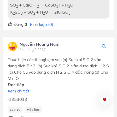
SO
+ Ca(OH)
→ CaSO
↓ + H
O
2
2
3
2
K
SO
+ SO
+ H
O → 2KHSO
2
3
2
2
3
Đúng
0
Bình luận (0)
Nguyễn Hoàng Nam
14 tháng 9 2017
Thực hiện các thí nghiệm sau:(a) Sục khí S O 2 vào
dung dịch B r 2 .(b) Sục khí S O 2 vào dung dịch H 2 S
.(c) Cho Cu vào dung dịch H 2 S O 4 đặc, nóng.(d) Cho
M n O...
Đọc tiếp
Xem chi tiết
id:353013
Lớp 10
Hóa học