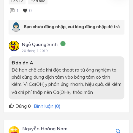
Lớp 12
Hóa học
1
0
Ngô Quang Sinh
26 tháng 7 2019
Đáp án A
Để hạn chế các khí độc thoát ra từ ống nghiệm ta
phải dùng dung dịch tẩm vào bông tẩm có tính
kiềm. Vì Ca(OH)
phản ứng nhanh, hiệu quả, dễ kiếm
2
và chi phí thấp nên Ca(OH)
thỏa mãn
2
Đúng
0
Bình luận (0)
Nguyễn Hoàng Nam