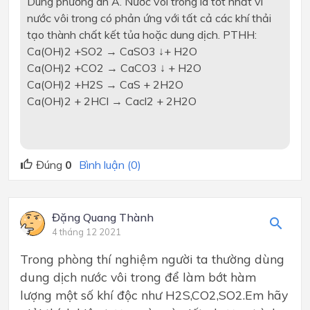
Dùng phương án A. Nước vôi trong là tốt nhất vì
nước vôi trong có phản ứng với tất cả các khí thải
tạo thành chất kết tủa hoặc dung dịch. PTHH:
Ca(OH)2 +SO2 → CaSO3 ↓+ H2O
Ca(OH)2 +CO2 → CaCO3 ↓ + H2O
Ca(OH)2 +H2S → CaS + 2H2O
Ca(OH)2 + 2HCl → Cacl2 + 2H2O
Đúng
0
Bình luận (0)
Đặng Quang Thành
4 tháng 12 2021
Trong phòng thí nghiệm người ta thường dùng
dung dịch nước vôi trong để làm bớt hàm
lượng một số khí độc như H2S,CO2,SO2.Em hãy