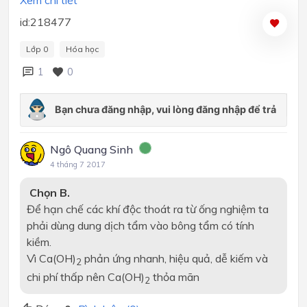
id:218477
Lớp 0
Hóa học
1
0
Ngô Quang Sinh
4 tháng 7 2017
Chọn B.
Để hạn chế các khí độc thoát ra từ ống nghiệm ta
phải dùng dung dịch tẩm vào bông tẩm có tính
kiềm.
Vì Ca(OH)
phản ứng nhanh, hiệu quả, dễ kiếm và
2
chi phí thấp nên Ca(OH)
thỏa mãn
2