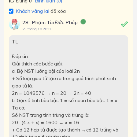
Đúng
0
Bình luận (0)
Khách vãng lai
đã xóa
28 . Phạm Tài Đức Pháp
29 tháng 10 2021
TL
Đáp án:
Giải thích các bước giải:
a. Bộ NST lưỡng bội của loài 2n
+ Số loại giao tử tạo ra trong quá trình phát sinh
giao tử là:
2n = 1048576 → n = 20 → 2n = 40
b. Gọi số tinh bào bậc 1 = số noãn bào bậc 1 = x
Ta có:
Số NST trong tinh trùng và trứng là:
20 . (4 x + x) = 1600 → x = 16
+ Có 12 hợp tử được tạo thành →có 12 trứng và