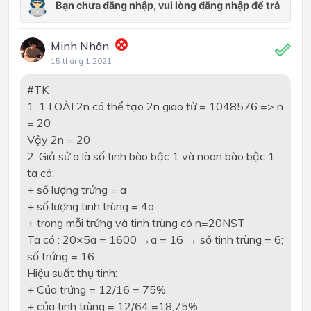
Minh Nhân
15 tháng 1 2021
#TK
1. 1 LOÀI 2n có thể tạo 2n giao tử = 1048576 => n
= 20
Vậy 2n = 20
2. Giả sử a là số tinh bào bậc 1 và noãn bào bậc 1
ta có:
+ số lượng trứng = a
+ số lượng tinh trùng = 4a
+ trong mỗi trứng và tinh trùng có n=20NST
Ta có : 20×5a = 1600 →a = 16 → số tinh trùng = 6;
số trứng = 16
Hiệu suất thụ tinh:
+ Của trứng = 12/16 = 75%
+ của tinh trùng = 12/64 =18,75%