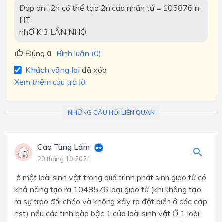
Đáp án : 2n có thể tạo 2n cao nhân tử = 105876 n
HT
nhỚ K 3 LẦN NHÓ
Đúng
0
Bình luận (0)
Khách vãng lai
đã xóa
Xem thêm câu trả lời
NHỮNG CÂU HỎI LIÊN QUAN
Cao Tùng Lâm
29 tháng 10 2021
ở một loài sinh vật trong quá trình phát sinh giao tử có
khả năng tạo ra 1048576 loại giao tử (khi không tạo
ra sự trao đổi chéo và không xảy ra đột biến ở các cặp
nst) nếu các tinh bào bậc 1 của loài sinh vật Ở 1 loài