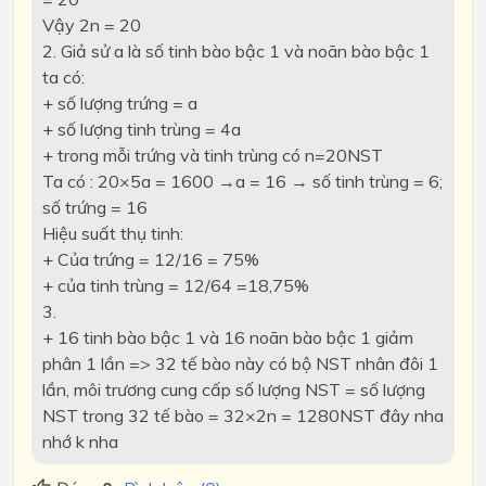
Vậy 2n = 20
2. Giả sử a là số tinh bào bậc 1 và noãn bào bậc 1
ta có:
+ số lượng trứng = a
+ số lượng tinh trùng = 4a
+ trong mỗi trứng và tinh trùng có n=20NST
Ta có : 20×5a = 1600 →a = 16 → số tinh trùng = 6;
số trứng = 16
Hiệu suất thụ tinh:
+ Của trứng = 12/16 = 75%
+ của tinh trùng = 12/64 =18,75%
3.
+ 16 tinh bào bậc 1 và 16 noãn bào bậc 1 giảm
phân 1 lần => 32 tế bào này có bộ NST nhân đôi 1
lần, môi trương cung cấp số lượng NST = số lượng
NST trong 32 tế bào = 32×2n = 1280NST đây nha
nhớ k nha