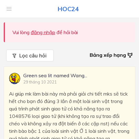
HOC24
Vui lòng
đăng nhập
để hỏi bài
Bảng xếp hạng
Lọc câu hỏi
Green sea lit named Wang...
29 tháng 10 2021
Ai giúp mk làm bài này mà phải giải chi tiết mks sẽ tick
hết cho bạn đó đúng 3 lần ở một loài sinh vật trong
quá trình phát sinh giao tử có khả năng tạo ra
1048576 loại giao tử (khi không tạo ra sự trao đổi
chéo và không xảy ra đột biến ở các cặp nst) nếu các
tinh bào bậc 1 của loài sinh vật Ở 1 loài sinh vật, trong
quá trình phát sinh giao tử có khả năng tạo ra