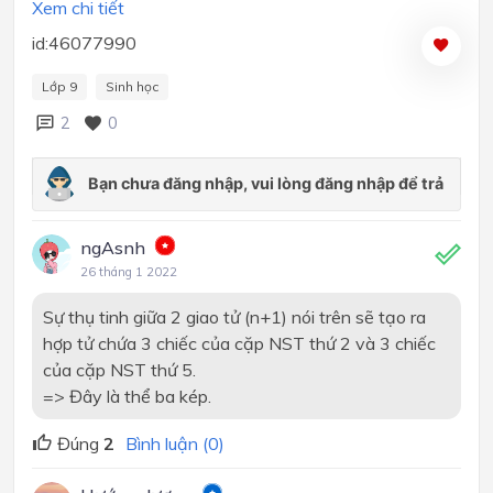
Xem chi tiết
id:46077990
Lớp 9
Sinh học
2
0
ngAsnh
26 tháng 1 2022
Sự thụ tinh giữa 2 giao tử (n+1) nói trên sẽ tạo ra
hợp tử chứa 3 chiếc của cặp NST thứ 2 và 3 chiếc
của cặp NST thứ 5.
=> Đây là thể ba kép.
Đúng
2
Bình luận (0)