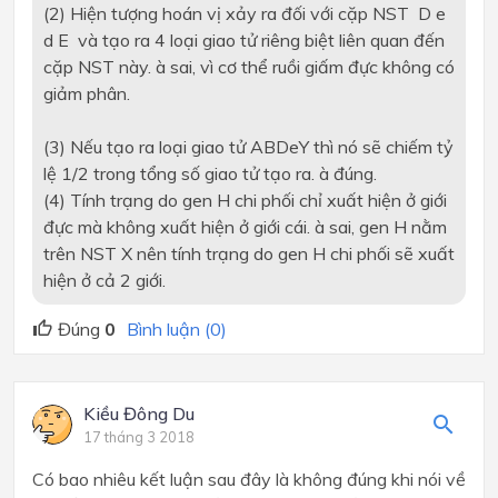
(2) Hiện tượng hoán vị xảy ra đối với cặp NST D e
d E
và tạo ra 4 loại giao tử riêng biệt liên quan đến
cặp NST này.
à
sai, vì cơ thể ruồi giấm đực không có
giảm phân.
(3) Nếu tạo ra loại giao tử ABDeY thì nó sẽ chiếm tỷ
lệ 1/2 trong tổng số giao tử tạo ra.
à
đúng.
(4) Tính trạng do gen H chi phối chỉ xuất hiện ở giới
đực mà không xuất hiện ở giới cái.
à
sai, gen H nằm
trên NST X nên tính trạng do gen H chi phối sẽ xuất
hiện ở cả 2 giới.
Đúng
0
Bình luận (0)
Kiều Đông Du
17 tháng 3 2018
Có bao nhiêu kết luận sau đây là không đúng khi nói về