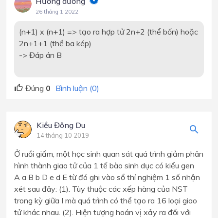
Hướng dương
26 tháng 1 2022
(n+1) x (n+1) => tạo ra hợp tử 2n+2 (thể bốn) hoặc
2n+1+1 (thể ba kép)
-> Đáp án B
Đúng
0
Bình luận (0)
Kiều Đông Du
14 tháng 10 2019
Ở ruồi giấm, một học sinh quan sát quá trình giảm phân
hình thành giao tử của 1 tế bào sinh dục có kiểu gen
A a B b D e d E từ đó ghi vào sổ thí nghiệm 1 số nhận
xét sau đây: (1). Tùy thuộc các xếp hàng của NST
trong kỳ giữa I mà quá trình có thể tạo ra 16 loại giao
tử khác nhau. (2). Hiện tượng hoán vị xảy ra đối với