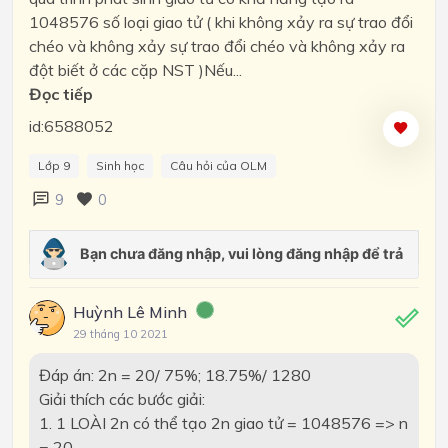
1048576 số loại giao tử ( khi không xảy ra sự trao đổi
chéo và không xảy sự trao đổi chéo và không xảy ra
đột biết ở các cặp NST )Nếu...
Đọc tiếp
id:6588052
Lớp 9
Sinh học
Câu hỏi của OLM
9
0
Huỳnh Lê Minh
29 tháng 10 2021
Đáp án: 2n = 20/ 75%; 18.75%/ 1280
Giải thích các bước giải:
1. 1 LOÀI 2n có thể tạo 2n giao tử = 1048576 => n
= 20