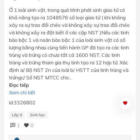
Ở 1 loài sinh vật, trong quá trình phát sinh giao tử có
khả năng tạo ra 1048576 số loại giao tử ( khi không
xảy ra sự trao đổi chéo và không xảy sự trao đổi chéo
và không xảy ra đột biết ở các cặp NST )Nếu các tinh
bào bậc 1 và noãn bào bậc 1 của loài sinh vật có số
lượng bằng nhau cùng tiến hành GP đã tạo ra các tinh
trùng và trứng có chưa tất cả 1600 NST. Các tinh
trùng và trứng tham gia thụ tinh tạo ra 12 hợp tử. Xác
định a/ Bộ NST 2n của loài b/ HSTT của tinh trùng và
trứngc/ Số NST MTCC cho...
Đọc tiếp
Xem chi tiết
id:3326802
Lớp 9
Sinh học
1
0