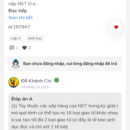
cặp NST D e...
Đọc tiếp
Xem chi tiết
id:197947
Lớp 0
Sinh học
1
0
Đỗ Khánh Chi
14 tháng 10 2019
Đáp án A
(1) Tùy thuộc các xếp hàng của NST trong kỳ giữa I
mà quá trình có thể tạo ra 16 loại giao tử khác nhau.
à
sai, tạo tối đa 2 loại giao tử (vì đây là tế bào sinh
dục đực và chỉ xét 1 tế bài)