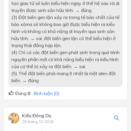
tạo giao tử sẽ luôn biểu hiện ngay ở thế hệ sau và di
truyền được sinh sản hữu tính.
→
đúng
(3) Đột biến gen lặn xảy ra trong tế bào chất của tế
bào xôma sẽ không bao giờ được biểu hiện ra kiểu
hình và không có khả năng di truyền qua sinh sản
hữu tính.
→
sai, đột biến gen lặn có thể biểu hiện ở
trạng thái đồng hợp lặn.
(4) Chỉ có các đột biến gen phát sinh trong quá trình
nguyên phân mới có khả năng biểu hiện ra kiểu hình
của cơ thể bị xảy ra đột biến.
→
sai.
(5) Thể đột biến phải mang ít nhất là một alen đột
biến.
→
đúng
Đúng
0
Bình luận (0)
Kiều Đông Du
28 tháng 10 2018