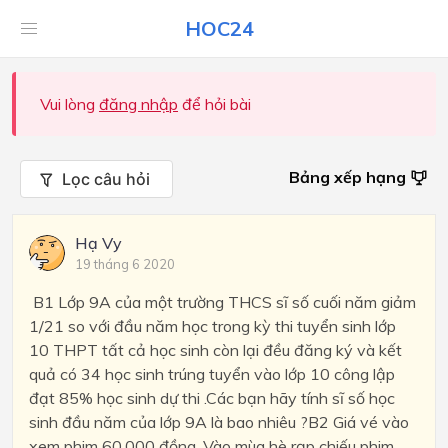
HOC24
Vui lòng
đăng nhập
để hỏi bài
Bảng xếp hạng
Lọc câu hỏi
Hạ Vy
19 tháng 6 2020
B1 Lớp 9A của một trường THCS sĩ số cuối năm giảm
1/21 so với đầu năm học trong kỳ thi tuyển sinh lớp
10 THPT tất cả học sinh còn lại đều đăng ký và kết
quả có 34 học sinh trúng tuyển vào lớp 10 công lập
đạt 85% học sinh dự thi .Các bạn hãy tính sĩ số học
sinh đầu năm của lớp 9A là bao nhiêu ?B2 Giá vé vào
xem phim 60.000 đồng. Vào mùa hè rạp chiếu phim