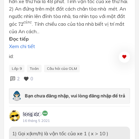
hơn xe thứ hai là 48 phút. Tính vận tốc của xe thứ hai.
2) An đứng trên mặt đất cách chân tòa nhà
mét. An
ngước nhìn lên đỉnh tòa nhà, tia nhìn tạo với mặt đất
72
c
i
r
c
c
i
r
c
góc
. Tính chiều cao của tòa nhà biết vị trí mắt
72
của An cách...
Đọc tiếp
Xem chi tiết
id:
Lớp 9
Toán
Câu hỏi của OLM
2
0
l҉o҉n҉g҉ d҉z҉
16 tháng 5 2021
1) Gọi x(km/h) là vận tốc của xe 1 ( x > 10 )