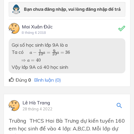
Mai Xuân Đức
8 tháng 6 2018
Gọi số học sinh lớp 9A là a
a
−
1
10
a
=
9
10
a
=
36
9
1
Ta có
−
=
=
36
a
a
a
10
10
⇒
a
=
40
⇒
=
40
a
Vậy lớp 9A có 40 học sinh
Đúng
0
Bình luận (0)
Lê Hà Trang
28 tháng 4 2022
Trường THCS Hai Bà Trưng dự kiến tuyển 160
em học sinh để vào 4 lớp: A,B,C,D. Mỗi lớp dự