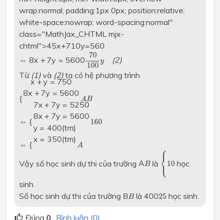
wrap:normal; padding:1px 0px; position:relative;
white-space:nowrap; word-spacing:normal"
class="MathJax_CHTML mjx-
chtml">
45x+710y=560
⇔8x+7y=5600
70
⇔
8
x
+
7
y
=
5600
(2)
y
100
Từ
(1)
và
(2)
ta có hệ phương trình
{x+y=7508x+7y=5600
x
+
y
=
750
8
x
+
7
y
=
5600
{
A
B
⇔{7x+7y=52508x+7y=5600
7
x
+
7
y
=
5250
8
x
+
7
y
=
5600
⇔
{
160
⇔{y=400(tm)x=350(tm)
y
=
400
(
tm
)
x
=
350
(
tm
)
⇔
{
A
⎧
350
⎨
A
⎩
Vậy số học sinh dự thi của trường
A
là
học
10
B
sinh
400
B
Số học sinh dự thi của trường
B
là
400
học sinh.
25
B
Đúng
0
Bình luận (0)