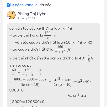
Khách vãng lai
đã xóa
Phùng Thị Uyên
4 tháng 6 2021
gọi vận tốc của xe thứ hai là x (km/h)
160
x
160
⇒t/g xe thứ hai đi là
(h)
x
vận tốc của xe thứ nhất là x+10 (km/h) (x>0)
160
x
+
10
(
h
)
160
⇒t/g của xe thứ nhất đi là
(
)
h
+
10
x
4
5
h
4
vì xe thứ nhất đến sớm hơn xe thứ hai là 48'=
h
5
nên ta có pt:
160
x
−
160
x
+
10
=
4
5
4
160
160
−
=
5
+
10
x
x
800
x
+
8000
−
800
x
5
x
(
x
+
10
)
=
4
x
2
+
40
x
5
x
(
x
+
10
)
2
2
800
+
8000
−
800
x
x
4
+
40
2
x
x
⇔
⇒4x
+40x-
=
5
(
+
10
)
5
(
+
10
)
x
x
x
x
8000=0
2
2
Δ=40
-4.4.
(-8000)=129600>0