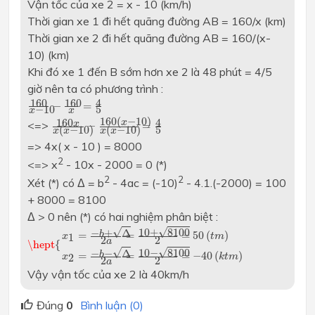
Vận tốc của xe 2 = x - 10 (km/h)
Thời gian xe 1 đi hết quãng đường AB = 160/x (km)
Thời gian xe 2 đi hết quãng đường AB = 160/(x-
10) (km)
Khi đó xe 1 đến B sớm hơn xe 2 là 48 phút = 4/5
giờ nên ta có phương trình :
160
x
−
10
−
160
x
=
4
5
160
160
4
−
=
−
10
5
x
x
160
x
x
(
x
−
10
)
−
160
(
x
−
10
)
x
(
x
−
10
)
=
4
5
160
(
−
10
)
160
4
x
<=>
x
−
=
(
−
10
)
(
−
10
)
5
x
x
x
x
=> 4x( x - 10 ) = 8000
2
<=> x
- 10x - 2000 = 0 (*)
2
2
Xét (*) có Δ = b
- 4ac = (-10)
- 4.1.(-2000) = 100
+ 8000 = 8100
Δ > 0 nên (*) có hai nghiệm phân biệt :
\hept
{
x
1
=
−
b
+
Δ
2
a
=
10
+
8100
2
=
50
(
t
m
)
x
2
=
−
b
−
Δ
2
a
=
10
−
√
√
10
+
8100
−
+
Δ
b
=
=
=
50
(
)
1
x
t
m
2
2
a
\hept
{
√
√
10
−
8100
−
−
Δ
b
=
=
=
−
40
(
)
2
x
k
t
m
2
2
a
Vậy vận tốc của xe 2 là 40km/h
Đúng
0
Bình luận (0)