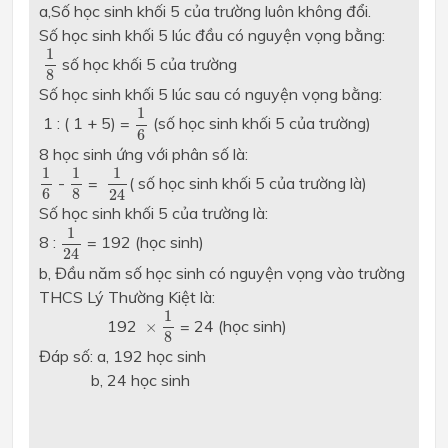
a,Số học sinh khối 5 của trường luôn không đổi.
Số học sinh khối 5 lúc đầu có nguyện vọng bằng:
1
8
1
số học khối 5 của trường
8
Số học sinh khối 5 lúc sau có nguyện vọng bằng:
1
6
1
1 : ( 1 + 5) =
(số học sinh khối 5 của trường)
6
8 học sinh ứng với phân số là:
1
6
1
8
1
24
1
1
1
-
=
( số học sinh khối 5 của trường là)
6
8
24
Số học sinh khối 5 của trường là:
1
24
1
8 :
= 192 (học sinh)
24
b, Đầu năm số học sinh có nguyện vọng vào trường
THCS Lý Thường Kiệt là:
1
8
1
×
192
= 24 (học sinh)
×
8
Đáp số: a, 192 học sinh
b, 24 học sinh