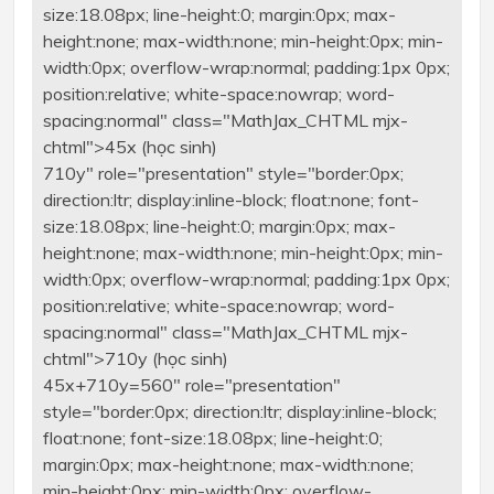
size:18.08px; line-height:0; margin:0px; max-
height:none; max-width:none; min-height:0px; min-
width:0px; overflow-wrap:normal; padding:1px 0px;
position:relative; white-space:nowrap; word-
spacing:normal" class="MathJax_CHTML mjx-
chtml">
45x
(học sinh)
710y" role="presentation" style="border:0px;
direction:ltr; display:inline-block; float:none; font-
size:18.08px; line-height:0; margin:0px; max-
height:none; max-width:none; min-height:0px; min-
width:0px; overflow-wrap:normal; padding:1px 0px;
position:relative; white-space:nowrap; word-
spacing:normal" class="MathJax_CHTML mjx-
chtml">
710y
(học sinh)
45x+710y=560" role="presentation"
style="border:0px; direction:ltr; display:inline-block;
float:none; font-size:18.08px; line-height:0;
margin:0px; max-height:none; max-width:none;
min-height:0px; min-width:0px; overflow-