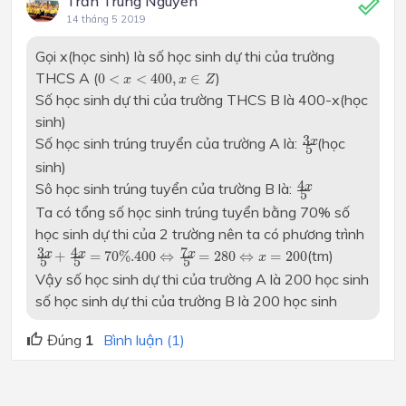
Trần Trung Nguyên
14 tháng 5 2019
Gọi x(học sinh) là số học sinh dự thi của trường
0
<
x
<
400
,
x
∈
Z
THCS A (
)
0
<
<
400
,
∈
x
x
Z
Số học sinh dự thi của trường THCS B là 400-x(học
sinh)
3
x
5
3
Số học sinh trúng truyển của trường A là:
(học
x
5
sinh)
4
x
5
4
Sô học sinh trúng tuyển của trường B là:
x
5
Ta có tổng số học sinh trúng tuyển bằng 70% số
học sinh dự thi của 2 trường nên ta có phương trình
3
x
5
+
4
x
5
=
70
%
.400
⇔
7
x
5
=
280
⇔
x
=
200
7
3
4
(tm)
x
x
x
+
=
70
%
.400
⇔
=
280
⇔
=
200
x
5
5
5
Vậy số học sinh dự thi của trường A là 200 học sinh
số học sinh dự thi của trường B là 200 học sinh
Đúng
1
Bình luận (1)