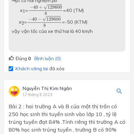
⇒pt có hai nghiệm pb
−
40
+
129600
8
√
−
40
+
129600
1
x
=
=40 (TM)
1
8
−
40
−
129600
8
√
−
40
−
129600
2
x
=
=-50 (KTM)
2
8
vậy vận tốc của xe thứ hai là 40 km/h
Đúng
0
Bình luận (0)
Khách vãng lai
đã xóa
Nguyễn Thị Kim Ngân
17 tháng 8 2023
Bài 2 : hai trường A và B của một thị trấn có
250 học sinh thi tuyển sinh vào lớp 10 , tỷ lệ
trúng tuyển đạt 84% .Tính riêng thì trường A có
80% học sinh trúng tuyển , trường B có 90%