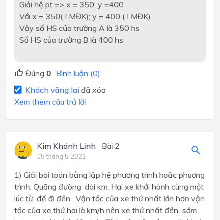
Giải hệ pt => x = 350; y =400
Với x = 350(TMĐK); y = 400 (TMĐK)
Vậy số HS của trường A là 350 hs
Số HS của trường B là 400 hs
Đúng
0
Bình luận (0)
Khách vãng lai
đã xóa
Xem thêm câu trả lời
Kim Khánh Linh
Bài 2
15 tháng 5 2021
1) Giải bài toán bằng lập hệ phương trình hoăc phuơng
trình. Quãng đưòng
dài
km. Hai xe khởi hành cùng một
lúc từ
để đi đến
. Vận tốc của xe thứ nhất lớn hơn vận
tốc của xe thứ hai là
km/h nên xe thứ nhất đến
sớm