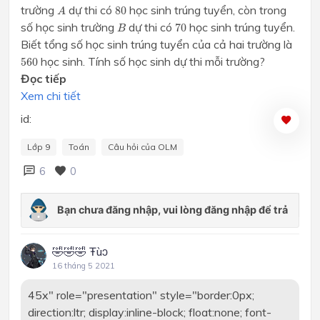
A
80
trường
dự thi có
học sinh trúng tuyển, còn trong
80
A
70
B
số học sinh trường
dự thi có
học sinh trúng tuyển.
70
B
Biết tổng số học sinh trúng tuyển của cả hai trường là
560
học sinh. Tính số học sinh dự thi mỗi trường?
560
Đọc tiếp
Xem chi tiết
id:
Lớp 9
Toán
Câu hỏi của OLM
6
0
🤣🤣🤣 Ŧùɔ
16 tháng 5 2021
45x" role="presentation" style="border:0px;
direction:ltr; display:inline-block; float:none; font-