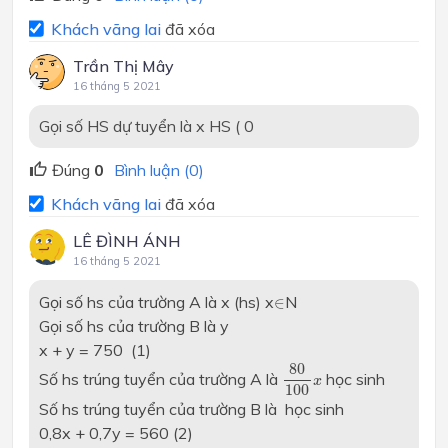
Khách vãng lai
đã xóa
Trần Thị Mây
16 tháng 5 2021
Gọi số HS dự tuyển là x HS ( 0
Đúng
0
Bình luận (0)
Khách vãng lai
đã xóa
LÊ ĐÌNH ÁNH
16 tháng 5 2021
∈
Gọi số hs của trường A là x (hs) x
N
∈
Gọi số hs của trường B là y
x + y = 750 (1)
80
100
x
80
Số hs trúng tuyển của trường A là
học sinh
x
100
Số hs trúng tuyển của trường B là
học sinh
0,8x + 0,7y = 560 (2)