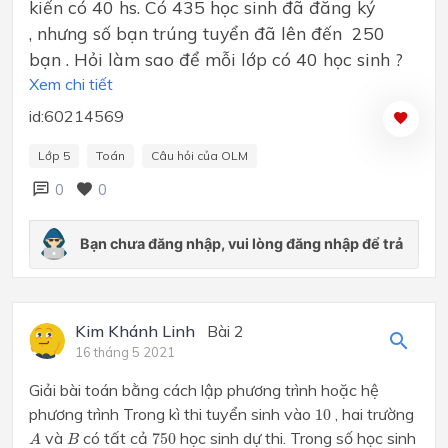
kiến có 40 hs. Có 435 học sinh đã đăng ký
, nhưng số bạn trúng tuyển đã lên đến 250
bạn . Hỏi làm sao để mỗi lớp có 40 học sinh ?
Xem chi tiết
id:60214569
Lớp 5
Toán
Câu hỏi của OLM
0
0
Kim Khánh Linh
Bài 2
16 tháng 5 2021
Giải bài toán bằng cách lập phương trình hoặc hệ
10
phương trình Trong kì thi tuyển sinh vào
, hai trường
10
A
750
B
và
có tất cả
học sinh dự thi. Trong số học sinh
750
A
B