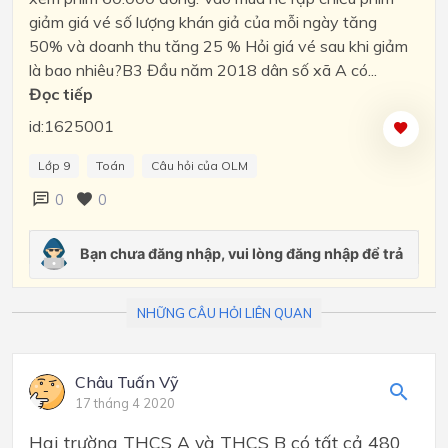
giảm giá vé số lượng khán giả của mỗi ngày tăng
50% và doanh thu tăng 25 % Hỏi giá vé sau khi giảm
là bao nhiêu?B3 Đầu năm 2018 dân số xã A có...
Đọc tiếp
id:1625001
Lớp 9
Toán
Câu hỏi của OLM
0
0
NHỮNG CÂU HỎI LIÊN QUAN
Châu Tuấn Vỹ
17 tháng 4 2020
Hai trường THCS A và THCS B có tất cả 480