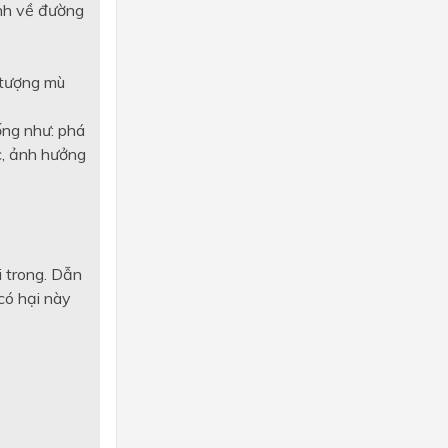
ệnh về đường
n tượng mù
ống như: phá
c, ảnh hưởng
i trong. Dẫn
 có hại này