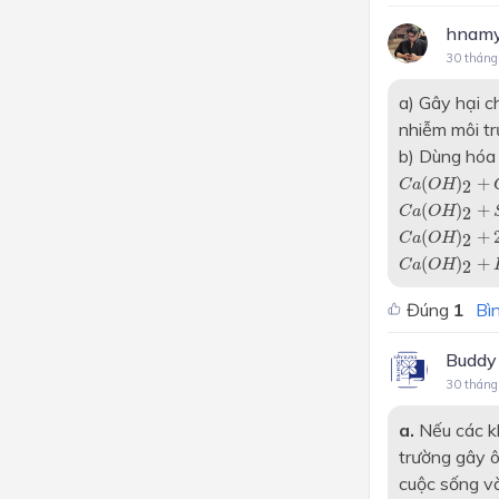
hnam
30 tháng
a) Gây hại c
nhiễm môi trư
b) Dùng hóa 
C
a
(
O
H
)
2
+
C
(
)
+
2
C
a
O
H
C
a
(
O
H
)
2
+
S
(
)
+
2
C
a
O
H
C
a
(
O
H
)
2
+
2
(
)
+
2
C
a
O
H
C
a
(
O
H
)
2
+
H
(
)
+
2
C
a
O
H
Đúng
1
Bìn
Budd
30 tháng
a.
Nếu các k
trường gây ô
cuộc sống và