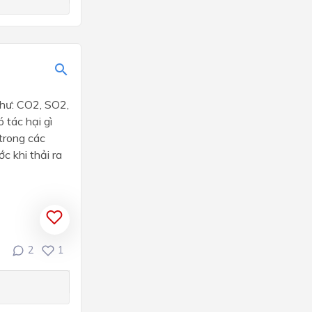
như: CO2, SO2,
 tác hại gì
trong các
ớc khi thải ra
2
1