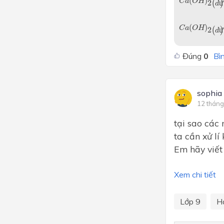
(
)
C
a
O
H
2
(
ư
)
d
(
)
C
a
O
H
2
(
ư
)
d
Đúng
0
Bìn
sophia
12 tháng
tại sao các 
ta cần xử lí
Em hãy viết
Xem chi tiết
Lớp 9
H