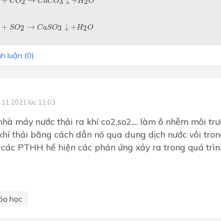
+
→
↓
+
2
3
2
C
O
C
a
C
O
H
O
+
→
↓
+
2
3
2
S
O
C
a
S
O
H
O
h luận (
0
)
 11 2021 lúc 11:03
nhà máy nước thải ra khí co2,so2,... làm ô nhễm môi tr
 khí thải bằng cách dẫn nó qua dung dịch nước vôi tron
 các PTHH hể hiện các phản ứng xảy ra trong quá trình
óa học