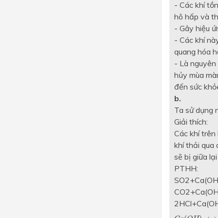
- Các khí tồ
hô hấp và thầ
- Gây hiệu ứ
- Các khí nà
quang hóa hạ
- Là nguyên 
hủy mùa màng
đến sức khỏe 
b.
Ta sử dụng nư
Giải thích:
Các khí trên
khí thải qua 
sẽ bị giữa l
PTHH:
SO2+Ca(O
CO2+Ca(O
2HCl+Ca(O