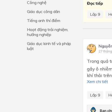
Công nghệ
Đọc tiếp
Lớp 4
Giáo dục công dân
Lớp 9
H
Lớp 3
Tiếng anh thí điểm
Lớp 2
Hoạt động trải nghiệm,
hướng nghiệp
Lớp 1
Giáo dục kinh tế và pháp
Nguyễn
luật
27 tháng
Trong quá tr
gây ô nhiễm
khí thải trê
Xem chi tiết
Lớp 9
H