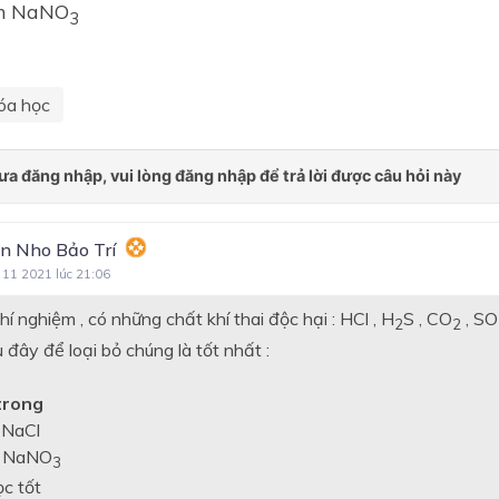
h NaNO
3
óa học
n Nho Bảo Trí
 11 2021 lúc 21:06
hí nghiệm , có những chất khí thai độc hại : HCl , H
S , CO
, SO
2
2
 đây để loại bỏ chúng là tốt nhất :
 trong
 NaCl
h NaNO
3
c tốt