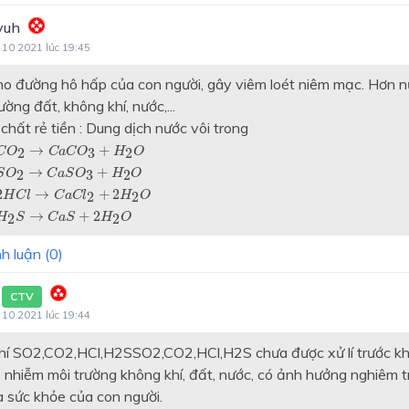
yuh
 10 2021 lúc 19:45
ho đường hô hấp của con người, gây viêm loét niêm mạc. Hơn 
ờng đất, không khí, nước,...
chất rẻ tiền : Dung dịch nước vôi trong
O
2
→
C
a
C
O
3
+
H
2
O
→
+
2
3
2
C
O
C
a
C
O
H
O
O
2
→
C
a
S
O
3
+
H
2
O
→
+
2
3
2
S
O
C
a
S
O
H
O
H
C
l
→
C
a
C
l
2
+
2
H
2
O
2
→
+
2
2
2
H
C
l
C
a
C
l
H
O
2
S
→
C
a
S
+
2
H
2
O
→
+
2
2
2
H
S
C
a
S
H
O
h luận (
0
)
y
CTV
 10 2021 lúc 19:44
hí
SO2,CO2,HCl,H2SSO2,CO2,HCl,H2S
chưa được xử lí trước kh
 nhiễm môi trường không khí, đất, nước, có ảnh hưởng nghiêm 
 sức khỏe của con người.