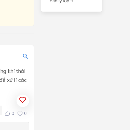
Địa lý lớp 9
ững khí thải
ể xử lí các
0
0