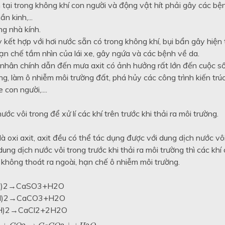
n tại trong không khí con người và động vật hít phải gây các b
n kinh,...
ng nhà kính.
y kết hợp với hơi nước sẵn có trong không khí, bụi bẩn gây hiệ
n chế tầm nhìn của lái xe, gây ngứa và các bệnh về da.
nhân chính dẫn đến mưa axit có ảnh hưởng rất lớn đến cuộc s
, làm ô nhiễm môi trường đất, phá hủy các công trình kiến trú
con người,....
ớc vôi trong để xử lí các khí trên trước khi thải ra môi trường.
 là oxi axit, axit đều có thể tác dụng được với dung dịch nước vô
dung dịch nước vôi trong trước khi thải ra môi trường thì các khí
ại không thoát ra ngoài, hạn chế ô nhiễm môi trường.
H)2→CaSO3+H2O
H)2→CaCO3+H2O
H)2→CaCl2+2H2O