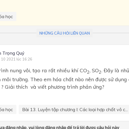
óa học
NHỮNG CÂU HỎI LIÊN QUAN
 Trọng Quý
 10 2021 lúc 16:26
ình nung vôi, tạo ra rất nhiều khí CO
, SO
. Đây là nh
2
2
 môi trường. Theo em hóa chất nào nên được sử dụng đ
n ? Giải thích và viết phương trình phản ứng?
óa học
Bài 13. Luyện tập chương I: Các loại hợp chất vô c...