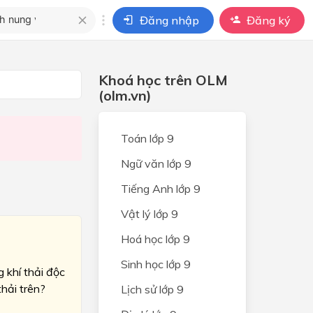
Đăng nhập
Đăng ký
i
Khoá học trên OLM
ho câu hỏi của
(olm.vn)
BÀI HỌC
Toán lớp 9
Ngữ văn lớp 9
Tiếng Anh lớp 9
Vật lý lớp 9
Hoá học lớp 9
Sinh học lớp 9
g khí thải độc
thải trên?
Lịch sử lớp 9