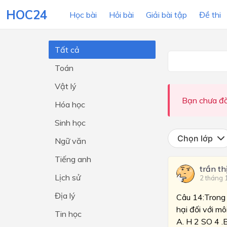
HOC24
Học bài
Hỏi bài
Giải bài tập
Đề thi
Tất cả
Toán
LỚP HỌC
MÔN
Vật lý
Lớp 12
Bạn chưa đă
Hóa học
Lớp 11
Sinh học
Lớp 10
Chọn lớp
Ngữ văn
Lớp 9
Tiếng anh
trần th
Lớp 8
Lịch sử
2 tháng 
Lớp 7
Địa lý
Câu 14:Trong q
Lớp 6
hại đối với mô
Tin học
A. H 2 SO 4 .B
Lớp 5