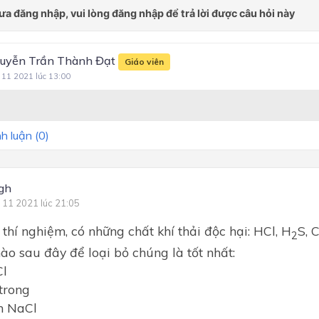
uyễn Trần Thành Đạt
Giáo viên
 11 2021 lúc 13:00
h luận (
0
)
gh
 11 2021 lúc 21:05
thí nghiệm, có những chất khí thải độc hại: HCl, H
S, 
2
ào sau đây để loại bỏ chúng là tốt nhất:
l
trong
h NaCl