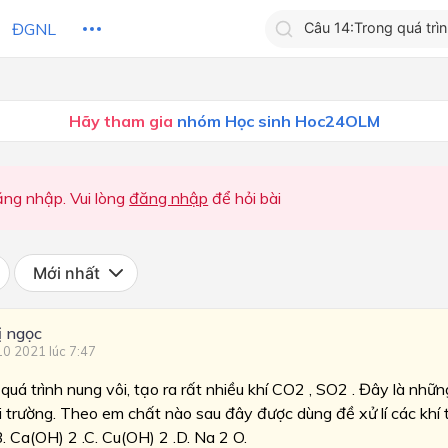
ĐGNL
Tìm kiếm câu trả lờ
Hãy tham gia
nhóm Học sinh Hoc24OLM
Tìm kiếm câu trả lời c
 HỌC
CHỦ ĐỀ / CHƯƠNG
bạn
ng nhập. Vui lòng
đăng nhập
để hỏi bài
Mới nhất
ị ngọc
10 2021 lúc 7:47
uá trình nung vôi, tạo ra rất nhiều khí CO2 , SO2 . Đây là nhữn
i trường. Theo em chất nào sau đây được dùng đề xử lí các khí 
. Ca(OH) 2 .C. Cu(OH) 2 .D. Na 2 O.