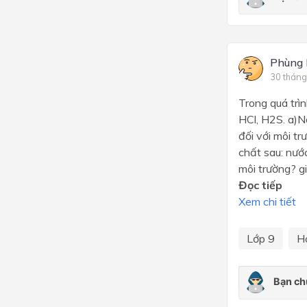
Phùng
30 tháng
Trong quá trì
HCl, H2S. a)Nế
đối với môi t
chất sau: nước
môi trường? gi
Đọc tiếp
Xem chi tiết
Lớp 9
H