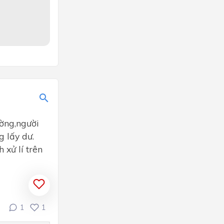
ường,người
g lấy dư.
 xử lí trên
1
1