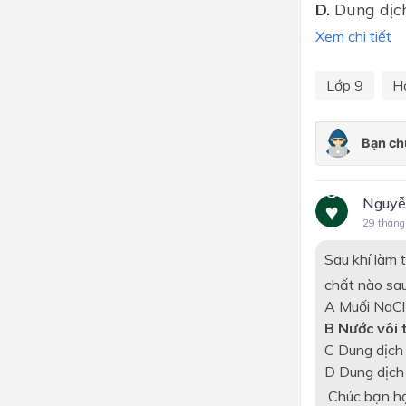
D.
Dung dịc
Xem chi tiết
Lớp 9
H
Nguyễ
29 tháng
Sau khí làm t
chất nào sau
A Muối NaCl
B Nước vôi
C Dung dịch
D Dung dịc
Chúc bạn họ