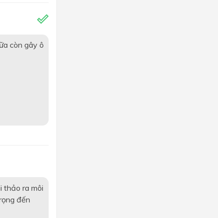
nữa còn gây ô
i thảo ra môi
trọng đến