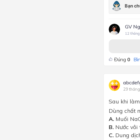
GV Ng
12 tháng
Đúng
0
Bìn
abcdef
29 tháng
Sau khi làm 
Dùng chất n
A.
Muối NaC
B.
Nước vôi 
C.
Dung dịc