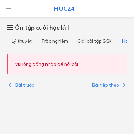
HOC24
Ôn tập cuối học kì I
Lý thuyết
Trắc nghiệm
Giải bài tập SGK
Hỏi đ
Vui lòng
đăng nhập
để hỏi bài
Bài trước
Bài tiếp theo