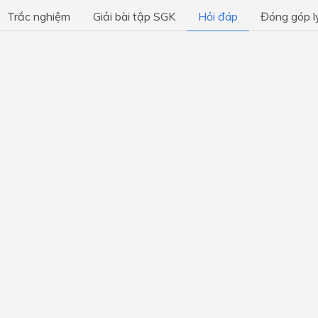
môi trường
Trắc nghiệm
Giải bài tập SGK
Hỏi đáp
Đóng góp l
Chủ đề 8: Khám phá thế giớ
nghề nghiệp
Chủ đề 9: Hiểu bản thân - 
đúng nghề
Chủ đề 1: Trường học của 
Chủ đề 2: Em đang trưởng 
Chủ đề 3: Thầy cô - người 
đồng hành
Chủ đề 4: Tiếp nối truyền t
quê hương
Chủ đề 5: Vẻ đẹp đất nước
Chủ đề 6: Tập làm chủ gia đ
Chủ đề 7: Cuộc sống quanh 
Chủ đề 8: Con đường tương 