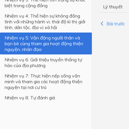
biệt trong cộng đồng
Lý thuyết
Lớp 4
Nhiệm vụ 4: Thể hiện sự không đồng
Lớp 3
tình với những hành vi, thái độ kì thị giới
Bài trước
tính, dân tộc, địa vị xã hội
Lớp 2
Nhiệm vụ 5: Vận động người thân và
Lớp 1
bạn bè cùng tham gia hoạt động thiện
nguyện, nhân đạo
Nhiệm vụ 6: Giới thiệu truyền thống tự
hào của địa phương
Nhiệm vụ 7: Thực hiện nếp sống văn
minh và tham gia các hoạt động thiện
nguyện tại nơi cư trú
Nhiệm vụ 8: Tự đánh giá