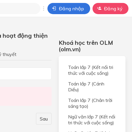
Đăng nhập
Đăng ký
i
a hoạt động thiện
ho câu hỏi của
Khoá học trên OLM
BÀI HỌC
(olm.vn)
ý thuyết
g
Toán lớp 7 (Kết nối tri
ân
thức với cuộc sống)
bản
Toán lớp 7 (Cánh
Diều)
ân
Toán lớp 7 (Chân trời
sáng tạo)
g
Ngữ văn lớp 7 (Kết nối
Sau
tri thức với cuộc sống)
n và