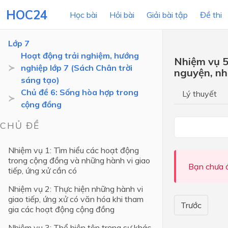
HOC24
Học bài
Hỏi bài
Giải bài tập
Đề thi
Lớp 7
Hoạt động trải nghiệm, hướng
Nhiệm vụ 5
nghiệp lớp 7 (Sách Chân trời
nguyện, n
LỚP HỌC
MÔN
sáng tạo)
Chủ đề 6: Sống hòa hợp trong
Lý thuyết
Lớp 12
cộng đồng
Lớp 11
CHỦ ĐỀ
Lớp 10
Nhiệm vụ 1: Tìm hiểu các hoạt động
Lớp 9
trong cộng đồng và những hành vi giao
Bạn chưa đ
tiếp, ứng xử cần có
Lớp 8
Nhiệm vụ 2: Thực hiện những hành vi
Lớp 7
giao tiếp, ứng xử có văn hóa khi tham
Trước
gia các hoạt động cộng đồng
Lớp 6
Nhiệm vụ 3: Thể hiện tôn trọng sự khác
Lớp 5