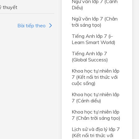
Ngữ văn lớp 7 (Cánh
ý thuyết
Diều)
i
Ngữ văn lớp 7 (Chân
trời sáng tạo)
Bài tiếp theo
chọn
Tiếng Anh lớp 7 (i-
Learn Smart World)
em
Tiếng Anh lớp 7
thành
(Global Success)
bạn
Khoa học tự nhiên lớp
7 (Kết nối tri thức với
cuộc sống)
hống
Khoa học tự nhiên lớp
7 (Cánh diều)
Khoa học tự nhiên lớp
ình
7 (Chân trời sáng tạo)
ta
Lịch sử và địa lý lớp 7
(Kết nối tri thức với
lai