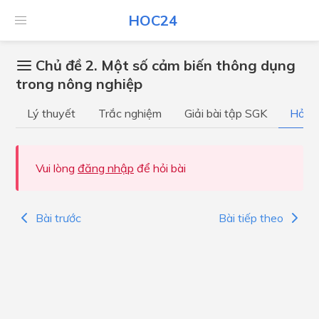
HOC24
Chủ đề 2. Một số cảm biến thông dụng
trong nông nghiệp
Lý thuyết
Trắc nghiệm
Giải bài tập SGK
Hỏi đ
Vui lòng
đăng nhập
để hỏi bài
Bài trước
Bài tiếp theo