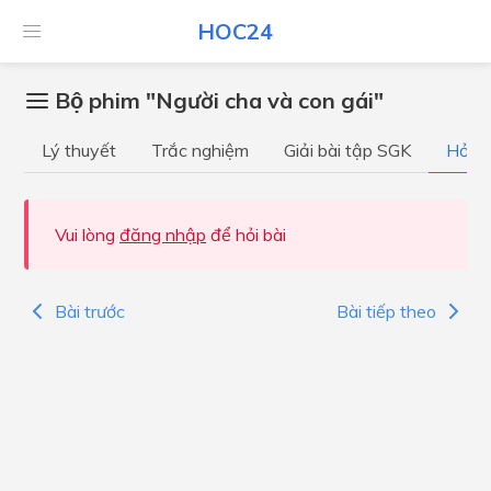
HOC24
Bộ phim "Người cha và con gái"
Lý thuyết
Trắc nghiệm
Giải bài tập SGK
Hỏi đ
Vui lòng
đăng nhập
để hỏi bài
Bài trước
Bài tiếp theo